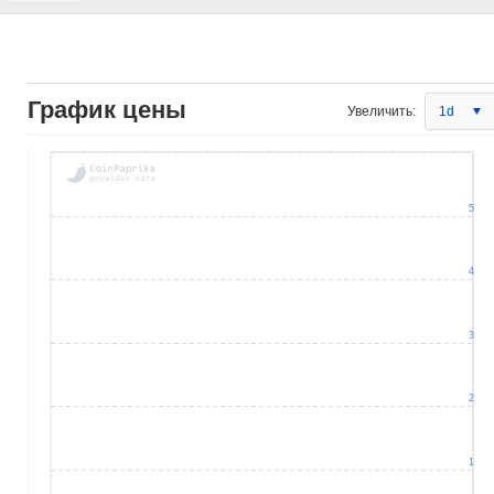
График цены
Увеличить:
1d
5
4
3
2
1