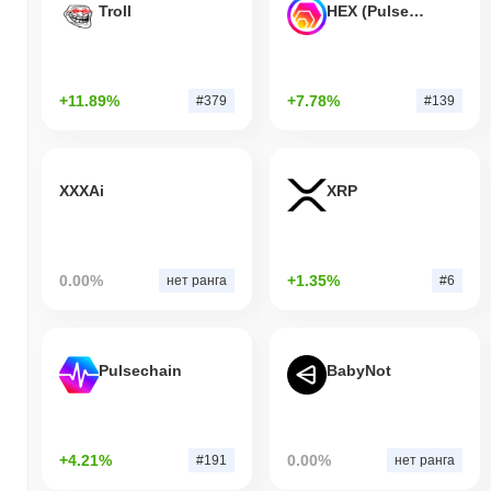
0.40%
. Это указывает на временное отставание в ценовом
Troll
HEX (Pulsechain)
движении KRM относительно более широкого рыночного
импульса.
+11.89%
+7.78%
#379
#139
XXXAi
XRP
0.00%
+1.35%
нет ранга
#6
Pulsechain
BabyNot
+4.21%
0.00%
#191
нет ранга