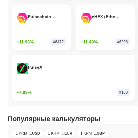
Pulsechain Bridged HEX (Pulsechain)
eHEX (Ethereum)
+11.96%
+11.43%
#6472
#6208
PulseX
+7.03%
#163
Популярные калькуляторы
1 KRM
=
...
USD
1 KRM
=
...
EUR
1 KRM
=
...
GBP