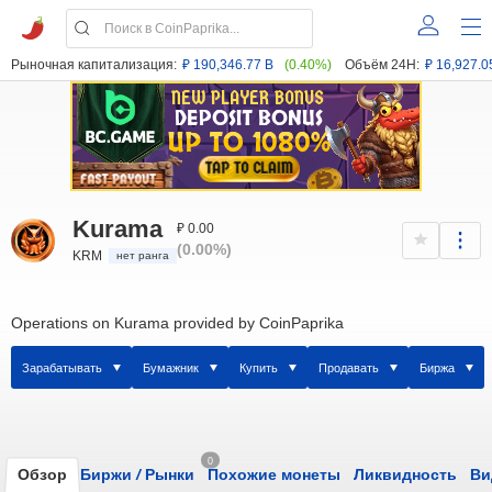
Рыночная капитализация:
₽ 190,346.77 B
(0.40%)
Объём 24H:
₽ 16,927.0
Kurama
₽ 0.00
(0.00%)
KRM
нет ранга
Operations on Kurama provided by CoinPaprika
Зарабатывать
Бумажник
Купить
Продавать
Биржа
0
Обзор
Биржи
/
Рынки
Похожие монеты
Ликвидность
Ви