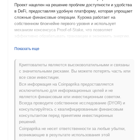
Проект нацелен на решение проблем доступности и удобства
в DeFi, предоставляя удобную платформу, которая упрощает
сложные финансовые операции. Курома работает на
собственном блокчейне первого уровня и использует
механизм консенсуса Proof-of-Stake, что позволяет
эффективно обрабатывать транзакции и экономить энергию.
Нативный токен KRM выполняет несколько функций в
экосистеме, включая оплату транзакционных сборов,
Показать еще
вознаграждения за стекинг и участие в управлении, позволяя
держателям влиять на развитие платформы и процессы
Криптовалюты являются высоковолатильными и связаны
принятия решений. Курома выделяется своим акцентом на
с значительными рисками. Вы можете потерять часть или
инициативы, ориентированные на сообщество, и
все свои инвестиции.
образовательные ресурсы, что позиционирует его как
Вся информация на Coinpaprika предоставляется
значимого игрока в пространстве DeFi. Приоритизируя
исключительно для информационных целей и не
пользовательский опыт и доступность, Курома стремится
является финансовым или инвестиционным советом.
привлечь более широкую аудиторию в мир
Всегда проводите собственное исследование (DYOR) и
децентрализованных финансов, что делает его заметным
консультируйтесь с квалифицированным финансовым
проектом в развивающемся ландшафте криптовалют.
консультантом перед принятием инвестиционных
Когда и как началась Курома?
решений.
Coinpaprika не несет ответственности за любые убытки,
Курома возникла в марте 2021 года, когда ее основная
возникающие в результате использования этой
команда выпустила белую книгу, описывающую видение