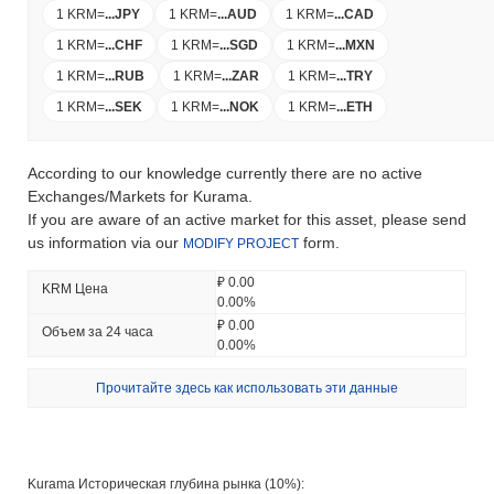
1 KRM
=
...
JPY
1 KRM
=
...
AUD
1 KRM
=
...
CAD
1 KRM
=
...
CHF
1 KRM
=
...
SGD
1 KRM
=
...
MXN
1 KRM
=
...
RUB
1 KRM
=
...
ZAR
1 KRM
=
...
TRY
1 KRM
=
...
SEK
1 KRM
=
...
NOK
1 KRM
=
...
ETH
According to our knowledge currently there are no active
Exchanges/Markets for Kurama.
If you are aware of an active market for this asset, please send
us information via our
form.
MODIFY PROJECT
₽ 0.00
KRM Цена
0.00%
₽ 0.00
Объем за 24 часа
0.00%
Прочитайте здесь как использовать эти данные
Kurama Историческая глубина рынка (10%):