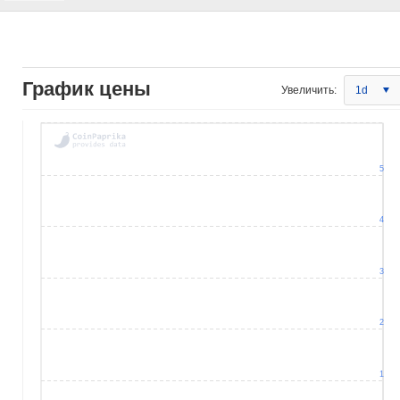
График цены
Увеличить:
1d
5
4
3
2
1