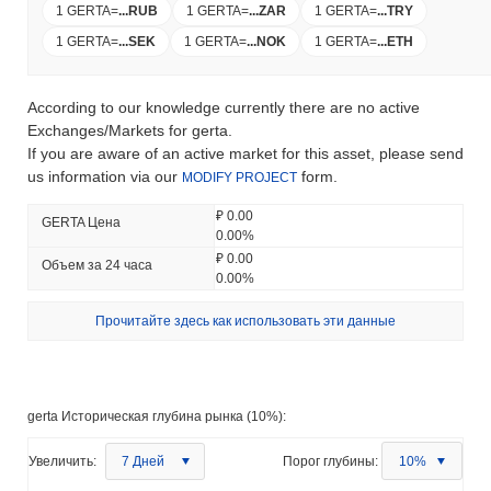
1 GERTA
=
...
RUB
1 GERTA
=
...
ZAR
1 GERTA
=
...
TRY
1 GERTA
=
...
SEK
1 GERTA
=
...
NOK
1 GERTA
=
...
ETH
According to our knowledge currently there are no active
Exchanges/Markets for gerta.
If you are aware of an active market for this asset, please send
us information via our
form.
MODIFY PROJECT
₽ 0.00
GERTA Цена
0.00%
₽ 0.00
Объем за 24 часа
0.00%
Прочитайте здесь как использовать эти данные
gerta Историческая глубина рынка (10%):
Увеличить:
7 Дней
Порог глубины:
10%