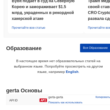
движении GERTA относительно более широкого рыночного
Bybit подает в суд на Северную
Трамп Меди
импульса.
Корею и замораживает $1.5
своей став
млрд, украденных в рекордной
CRO Crypto
хакерской атаке
развала сд
Прочитайте всю статью
Прочитайте вс
Образование
Вся Образование
В настоящее время нет образовательных статей на
выбранном языке. Попробуйте просмотреть на другом
языке, например
English
.
gerta Основы
gerta-gerta
Копировать
API ID
Показать как использовать