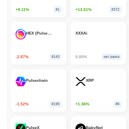
+0.11%
+13.61%
#1
#372
HEX (Pulsechain)
XXXAi
-2.87%
0.00%
#143
нет ранга
Pulsechain
XRP
-1.52%
+1.36%
#195
#6
PulseX
BabyNot