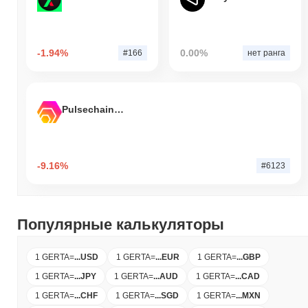
-1.94%
0.00%
#166
нет ранга
Pulsechain Bridged HEX (Pulsechain)
-9.16%
#6123
Популярные калькуляторы
1 GERTA
=
...
USD
1 GERTA
=
...
EUR
1 GERTA
=
...
GBP
1 GERTA
=
...
JPY
1 GERTA
=
...
AUD
1 GERTA
=
...
CAD
1 GERTA
=
...
CHF
1 GERTA
=
...
SGD
1 GERTA
=
...
MXN