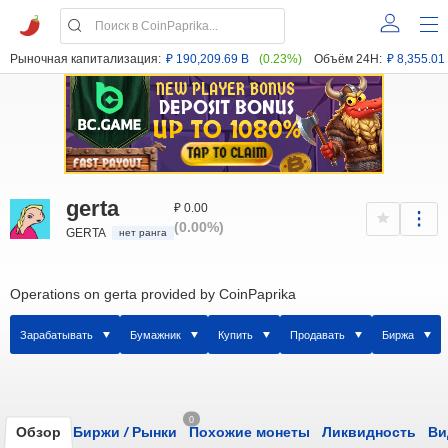
Рыночная капитализация:
₽ 190,209.69 B
(0.23%)
Объём 24H:
₽ 8,355.01
gerta
₽ 0.00
(0.00%)
GERTA
нет ранга
Operations on gerta provided by CoinPaprika
Зарабатывать
Бумажник
Купить
Продавать
Биржа
0
Обзор
Биржи
/
Рынки
Похожие монеты
Ликвидность
Ви