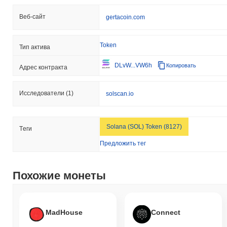
Веб-сайт
gertacoin.com
Token
Тип актива
DLvW...VW6h
Копировать
Адрес контракта
Исследователи
(1)
solscan.io
Solana (SOL) Token (8127)
Tеги
Предложить тег
Похожие монеты
MadHouse
Connect