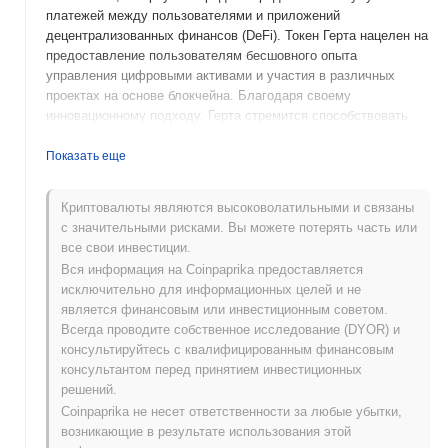
платежей между пользователями и приложений
децентрализованных финансов (DeFi). Токен Герта нацелен на
предоставление пользователям бесшовного опыта
управления цифровыми активами и участия в различных
проектах на основе блокчейна. Благодаря своему
инновационному подходу, Герта стремится способствовать
финансовой инклюзии и упрощению транзакций в цифровой
экономике.
Показать еще
Когда и как началась герта?
Криптовалюты являются высоковолатильными и связаны
Герта (GERTA) была запущена в 2021 году и разрабатывается
с значительными рисками. Вы можете потерять часть или
командой, сосредоточенной на создании децентрализованной
все свои инвестиции.
экосистемы для цифровых активов. Проект нацелен на
Вся информация на Coinpaprika предоставляется
повышение вовлеченности пользователей и продвижение
исключительно для информационных целей и не
инициатив, ориентированных на сообщество. Изначально
является финансовым или инвестиционным советом.
размещенная на различных криптовалютных биржах, Герта
Всегда проводите собственное исследование (DYOR) и
стремилась утвердиться в конкурентной крипто-среде через
консультируйтесь с квалифицированным финансовым
стратегические партнерства и взаимодействие с
консультантом перед принятием инвестиционных
сообществом. Ключевые события на ранних этапах ее
решений.
развития включают участие в конференциях по блокчейну и
Coinpaprika не несет ответственности за любые убытки,
сотрудничество с другими проектами для расширения ее
возникающие в результате использования этой
принятия и видимости.