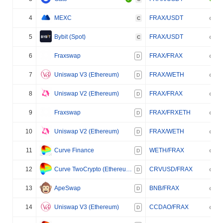
4
MEXC
FRAX/USDT
C
5
Bybit (Spot)
FRAX/USDT
C
6
Fraxswap
FRAX/FRAX
D
7
Uniswap V3 (Ethereum)
FRAX/WETH
D
8
Uniswap V2 (Ethereum)
FRAX/FRAX
D
9
Fraxswap
FRAX/FRXETH
D
10
Uniswap V2 (Ethereum)
FRAX/WETH
D
11
Curve Finance
WETH/FRAX
D
12
Curve TwoCrypto (Ethereum)
CRVUSD/FRAX
D
13
ApeSwap
BNB/FRAX
D
14
Uniswap V3 (Ethereum)
CCDAO/FRAX
D