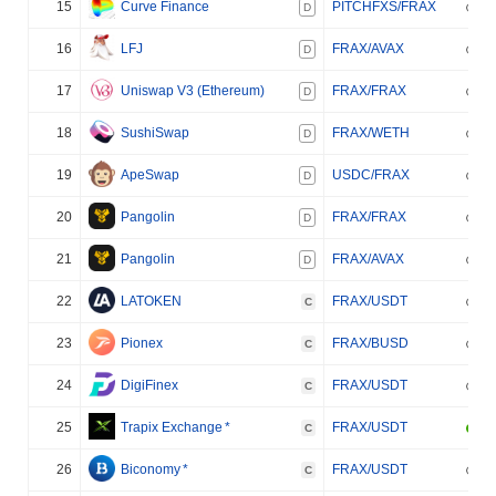
15
Curve Finance
PITCHFXS/FRAX
D
16
LFJ
FRAX/AVAX
D
17
Uniswap V3 (Ethereum)
FRAX/FRAX
D
18
SushiSwap
FRAX/WETH
D
19
ApeSwap
USDC/FRAX
D
20
Pangolin
FRAX/FRAX
D
21
Pangolin
FRAX/AVAX
D
22
LATOKEN
FRAX/USDT
C
23
Pionex
FRAX/BUSD
C
24
DigiFinex
FRAX/USDT
C
25
Trapix Exchange
*
FRAX/USDT
C
26
Biconomy
*
FRAX/USDT
C