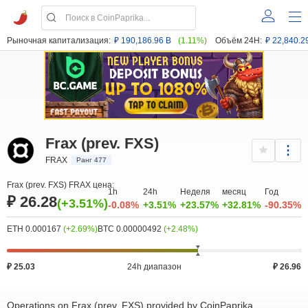
Рыночная капитализация:
₽ 190,186.96 B
(1.11%)
Объём 24H:
₽ 22,840.2
Frax (prev. FXS)
FRAX
Ранг 477
Frax (prev. FXS) FRAX цена:
1h
24h
Неделя
месяц
Год
₽ 26.28
(+3.51%)
-0.08%
+3.51%
+23.57%
+32.81%
-90.35%
ETH 0.000167
(+2.69%)
BTC 0.00000492
(+2.48%)
₽ 25.03
24h диапазон
₽ 26.96
Operations on Frax (prev. FXS) provided by CoinPaprika