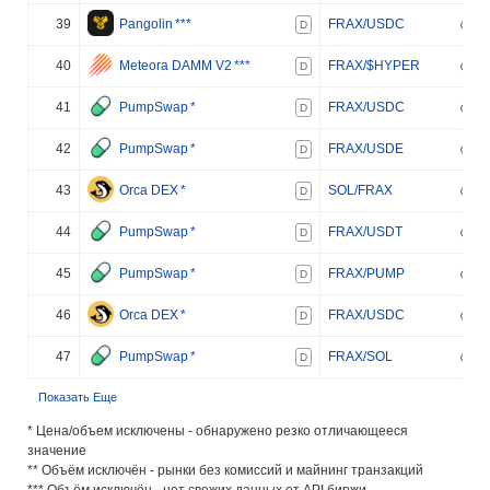
39
Pangolin
***
FRAX/USDC
D
40
Meteora DAMM V2
***
FRAX/$HYPER
D
41
PumpSwap
*
FRAX/USDC
D
42
PumpSwap
*
FRAX/USDE
D
43
Orca DEX
*
SOL/FRAX
D
44
PumpSwap
*
FRAX/USDT
D
45
PumpSwap
*
FRAX/PUMP
D
46
Orca DEX
*
FRAX/USDC
D
47
PumpSwap
*
FRAX/SOL
D
Показать Еще
* Цена/объем исключены - обнаружено резко отличающееся
значение
** Объём исключён - рынки без комиссий и майнинг транзакций