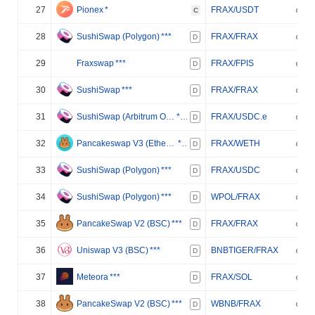
27
Pionex
*
FRAX/USDT
C
28
SushiSwap (Polygon)
***
FRAX/FRAX
D
29
Fraxswap
***
FRAX/FPIS
D
30
SushiSwap
***
FRAX/FRAX
D
31
SushiSwap (Arbitrum One)
***
FRAX/USDC.e
D
32
Pancakeswap V3 (Ethereum)
***
FRAX/WETH
D
33
SushiSwap (Polygon)
***
FRAX/USDC
D
34
SushiSwap (Polygon)
***
WPOL/FRAX
D
35
PancakeSwap V2 (BSC)
***
FRAX/FRAX
D
36
Uniswap V3 (BSC)
***
BNBTIGER/FRAX
D
37
Meteora
***
FRAX/SOL
D
38
PancakeSwap V2 (BSC)
***
WBNB/FRAX
D