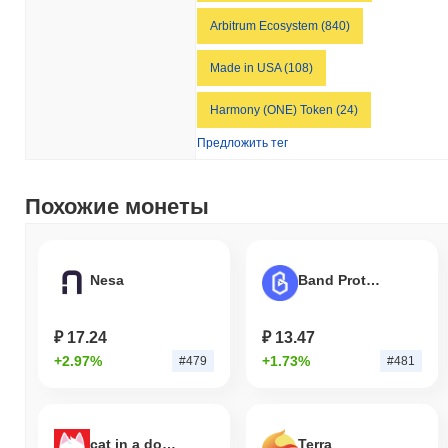
более широким криптовалютным рынком?
Arbitrum Ecosystem (840)
За последние 7 дней Frax (prev. FXS) вырос на
23.57%
,
опережая общий криптовалютный рынок который показал рост
Made in USA (108)
на
1.11%
. Это указывает на сильную производительность
ценового движения FRAX относительно более широкого
Harmony (ONE) Token (24)
рыночного импульса.
Предложить тег
Похожие монеты
Nesa
Band Protocol
₽ 17.24
₽ 13.47
+2.97%
+1.73%
#479
#481
cat in a dogs world
Terra