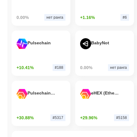
0.00%
+1.16%
нет ранга
#6
Pulsechain
BabyNot
+10.41%
0.00%
#188
нет ранга
Pulsechain Bridged HEX (Pulsechain)
eHEX (Ethereum)
+30.88%
+29.96%
#5317
#5158