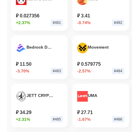
₽ 0.027356
₽ 3.41
+2.37%
-0.74%
#481
#482
Bedrock DAO
Movement
₽ 11.50
₽ 0.579775
-3.70%
-2.57%
#483
#484
JETT CRYPTO
UMA
₽ 34.29
₽ 27.71
+2.31%
-1.67%
#485
#486