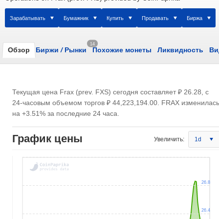
Зарабатывать
Бумажник
Купить
Продавать
Биржа
14
Обзор
Биржи
/
Рынки
Похожие монеты
Ликвидность
Ви
Текущая цена Frax (prev. FXS) сегодня составляет
₽ 26.28
, с
24-часовым объемом торгов
₽ 44,223,194.00
. FRAX изменилас
на +3.51% за последние 24 часа.
График цены
Увеличить:
1d
26.8
26.4