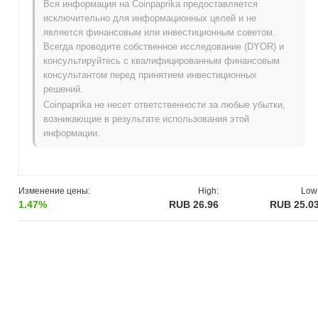
Вся информация на Coinpaprika предоставляется
благодаря своей инновационной гибридной модели, которая
исключительно для информационных целей и не
сочетает алгоритмические механизмы с основанной на залоге
является финансовым или инвестиционным советом.
стабильностью, позиционируя его как значимого игрока в
Всегда проводите собственное исследование (DYOR) и
секторах DeFi и стейблкоинов.
консультируйтесь с квалифицированным финансовым
Когда и как начался Frax Share?
консультантом перед принятием инвестиционных
решений.
Frax Share возник в декабре 2020 года, когда команда Frax
Coinpaprika не несет ответственности за любые убытки,
Finance, возглавляемая основателем Сэмом Каземианом,
возникающие в результате использования этой
представила проект. Белая книга, описывающая
информации.
инновационный протокол стейблкоинов, была выпущена до
запуска, подготовив почву для уникальной модели дробного
алгоритмического стейблкоина Frax. Запуск основной сети
состоялся в декабре 2020 года, что позволило
Изменение цены:
High:
Low
общественности взаимодействовать с протоколом.
1.47%
RUB 26.96
RUB 25.0
Первоначальное распределение токена Frax Share (FXS) было
проведено через честный запуск, без предварительной
продажи или ICO, что обеспечило децентрализованный и
ориентированный на сообщество подход. Эта начальная фаза
заложила основу для развития Frax Share, сосредоточив
внимание на создании масштабируемой и частично
алгоритмической экосистемы стейблкоинов.