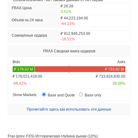
*** Объём исключён - нет свежих данных от API биржи
₽ 26.28
FRAX Цена
3.51%
₽ 44,223,194.00
Объем за 24 часа
-64.23%
₽ 912,946,253.00
Совокупные ордера
-16.51%
FRAX Сводная книга ордеров
Bids
Asks
₽ 179,021,418.00
₽ 733,924,835.00
-68.42%
39.39%
Show Markets:
Base and Quote
Base only
Прочитайте здесь как использовать эти данные
Frax (prev. FXS) Историческая глубина рынка (10%):