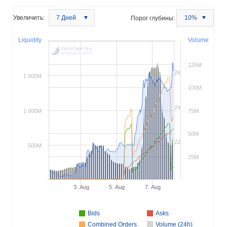
Увеличить:
7 Дней
Порог глубины:
10%
Liquidity
Volume
125M
26
1 500M
100M
24
1 000M
75M
50M
22
500M
25M
3. Aug
5. Aug
7. Aug
Bids
Asks
Combined Orders
Volume (24h)