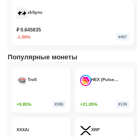
zkSync
₽ 0.645835
-1.50%
#487
Популярные монеты
Troll
HEX (Pulsechain)
+9.85%
+21.05%
#386
#139
XXXAi
XRP