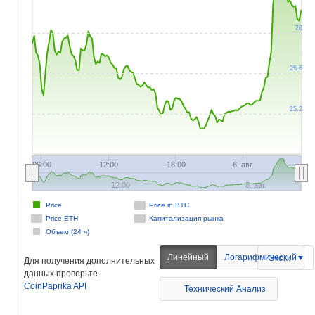
26
25.6
25.2
06:00
12:00
18:00
8. авг.
12:00
8. авг.
Price
Price in BTC
Price ETH
Капитализация рынка
Объем (24 ч)
 000M
0
20
28
0
150M
Линейный
Логарифмический
Экспорт
Для получения дополнительных
данных проверьте
CoinPaprika API
Технический Анализ