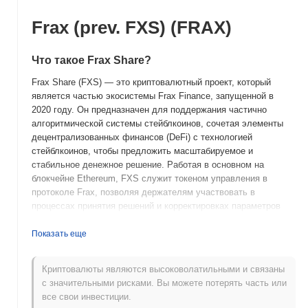
Frax (prev. FXS) (FRAX)
Что такое Frax Share?
Frax Share (FXS) — это криптовалютный проект, который
является частью экосистемы Frax Finance, запущенной в
2020 году. Он предназначен для поддержания частично
алгоритмической системы стейблкоинов, сочетая элементы
децентрализованных финансов (DeFi) с технологией
стейблкоинов, чтобы предложить масштабируемое и
стабильное денежное решение. Работая в основном на
блокчейне Ethereum, FXS служит токеном управления в
протоколе Frax, позволяя держателям участвовать в
процессах принятия решений и корректировках параметров
системы. Токен Frax Share играет критическую роль в
стабильности и функционировании стейблкоина Frax (FRAX),
Показать еще
так как он поглощает волатильность и колебания в системе.
Эта модель с двумя токенами, состоящая из FXS и FRAX,
Криптовалюты являются высоковолатильными и связаны
является центральной для уникального подхода протокола к
с значительными рисками. Вы можете потерять часть или
эмиссии стейблкоинов, где FXS помогает динамически
все свои инвестиции.
управлять соотношением залога. Frax Share выделяется