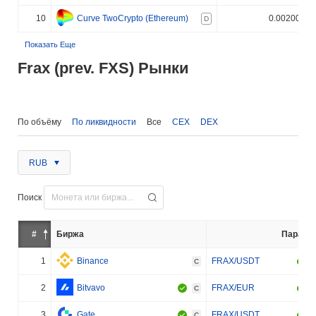
10
Curve TwoCrypto (Ethereum)
0.002000%
D
Показать Еще
Frax (prev. FXS) Рынки
По объёму
По ликвидности
Все
CEX
DEX
RUB
Поиск
#
Биржа
Пара
1
Binance
FRAX/USDT
C
2
Bitvavo
FRAX/EUR
C
3
Gate
FRAX/USDT
C