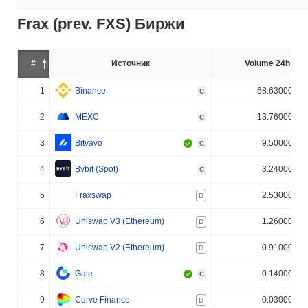
Frax (prev. FXS) Биржи
#
Источник
Volume 24h (%)
1
Binance
68.630000%
C
2
MEXC
13.760000%
C
3
Bitvavo
9.500000%
C
4
Bybit (Spot)
3.240000%
C
5
Fraxswap
2.530000%
D
6
Uniswap V3 (Ethereum)
1.260000%
D
7
Uniswap V2 (Ethereum)
0.910000%
D
8
Gate
0.140000%
C
9
Curve Finance
0.030000%
D