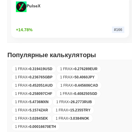
PulseX
+14.78%
#166
Популярные калькуляторы
1 FRAX
=
0.319419
USD
1 FRAX
=
0.276289
EUR
1 FRAX
=
0.236765
GBP
1 FRAX
=
50.4060
JPY
1 FRAX
=
0.452051
AUD
1 FRAX
=
0.445606
CAD
1 FRAX
=
0.258097
CHF
1 FRAX
=
0.408250
SGD
1 FRAX
=
5.4736
MXN
1 FRAX
=
26.2773
RUB
1 FRAX
=
5.1574
ZAR
1 FRAX
=
15.2355
TRY
1 FRAX
=
3.0284
SEK
1 FRAX
=
3.0384
NOK
1 FRAX
=
0.00016670
ETH