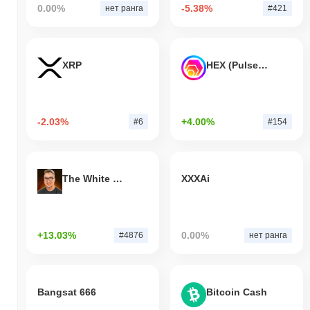
0.00%
-5.38%
нет ранга
#421
XRP
HEX (Pulsechain)
-2.03%
+4.00%
#6
#154
The White Bull
XXXAi
+13.03%
0.00%
#4876
нет ранга
Bangsat 666
Bitcoin Cash