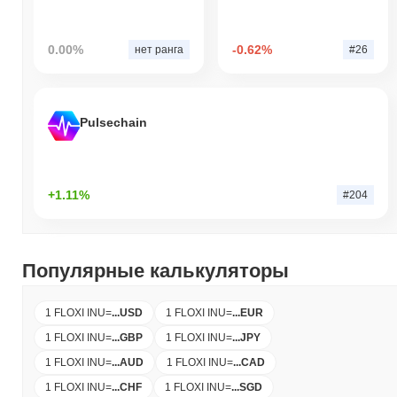
0.00%
-0.62%
нет ранга
#26
Pulsechain
+1.11%
#204
Популярные калькуляторы
1 FLOXI INU
=
...
USD
1 FLOXI INU
=
...
EUR
1 FLOXI INU
=
...
GBP
1 FLOXI INU
=
...
JPY
1 FLOXI INU
=
...
AUD
1 FLOXI INU
=
...
CAD
1 FLOXI INU
=
...
CHF
1 FLOXI INU
=
...
SGD