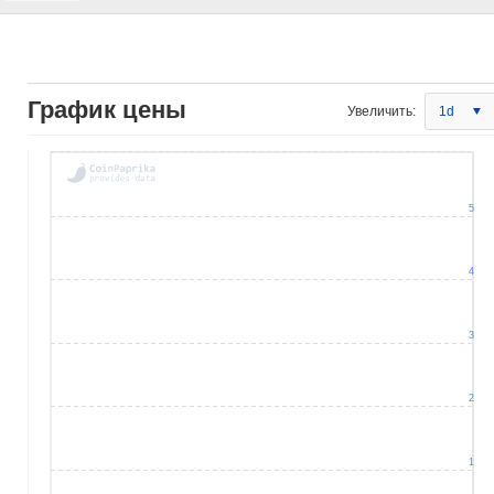
График цены
Увеличить:
1d
5
4
3
2
1