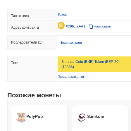
Token
Тип актива
0x9b...9AA1
Копировать
Адрес контракта
Исследователи
(1)
bscscan.com
Binance Coin (BNB) Token (BEP-20)
Tеги
(13886)
Предложить тег
Похожие монеты
PolyPup
Samkoin