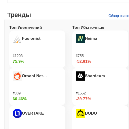
Тренды
Обзор рынк
Топ Увеличений
Топ Убыточные
Fusionist
Heima
#1203
#755
75.9%
-52.61%
Orochi Network
Shardeum
#309
#1552
60.46%
-39.77%
OVERTAKE
DODO