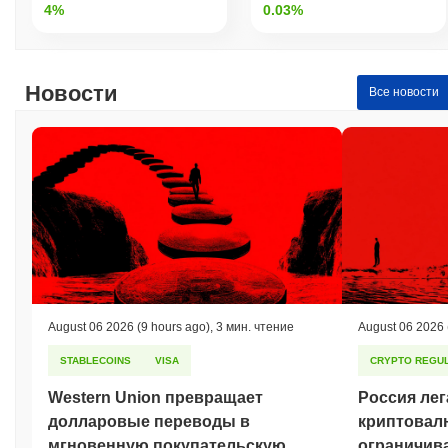
4%
0.03%
Новости
Все новости
August 06 2026
(9 hours ago)
,
3 мин. чтение
August 06 2026
STABLECOINS
VISA
CRYPTO REGUL
Western Union превращает
Россия лег
долларовые переводы в
криптовал
мгновенную покупательскую
ограничив