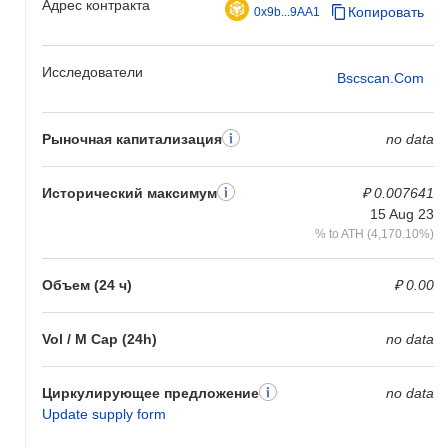
Адрес контракта
Копировать
0x9b...9AA1
Исследователи
Bscscan.com
Рыночная капитализация
no data
Исторический максимум
₽ 0.007641
15 Aug 23
% to ATH (4,170.10%)
Объем (24 ч)
₽ 0.00
Vol / M Cap (24h)
no data
Циркулирующее предложение
no data
Update supply form