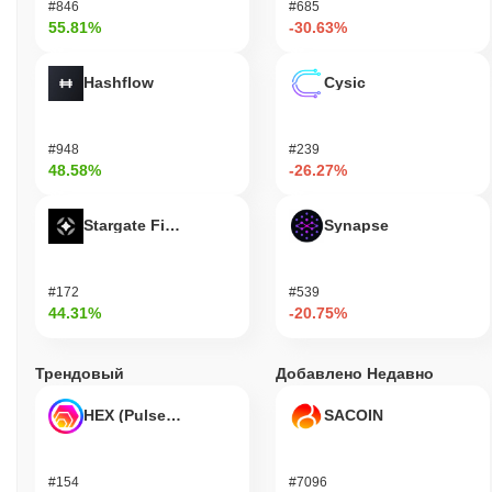
#846
#685
55.81%
-30.63%
Hashflow
Cysic
#948
#239
48.58%
-26.27%
Stargate Finance
Synapse
#172
#539
44.31%
-20.75%
Трендовый
Добавлено Недавно
HEX (Pulsechain)
SACOIN
#154
#7096