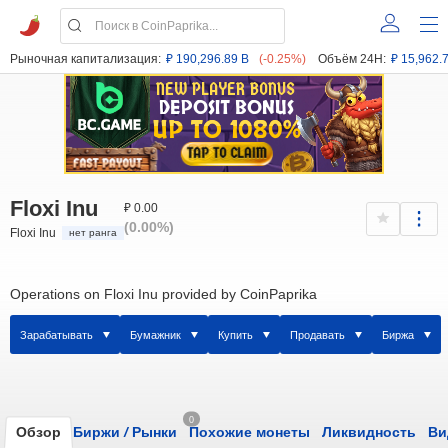
Рыночная капитализация:
₽ 190,296.89 B
(-0.25%)
Объём 24H:
₽ 15,962.
Floxi Inu
₽ 0.00
(0.00%)
Floxi Inu
нет ранга
Operations on Floxi Inu provided by CoinPaprika
Зарабатывать
Бумажник
Купить
Продавать
Биржа
0
Обзор
Биржи
/
Рынки
Похожие монеты
Ликвидность
Ви