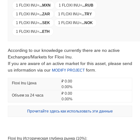
1 FLOXI INU
=
...
MXN
1 FLOXI INU
=
...
RUB
1 FLOXI INU
=
...
ZAR
1 FLOXI INU
=
...
TRY
1 FLOXI INU
=
...
SEK
1 FLOXI INU
=
...
NOK
1 FLOXI INU
=
...
ETH
According to our knowledge currently there are no active
Exchanges/Markets for Floxi Inu.
If you are aware of an active market for this asset, please send
us information via our
form.
MODIFY PROJECT
₽ 0.00
Floxi Inu Цена
0.00%
₽ 0.00
Объем за 24 часа
0.00%
Прочитайте здесь как использовать эти данные
Floxi Inu Историческая глубина рынка (10%):