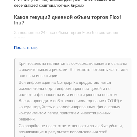
decentralized криптовалютных биржах.
Каков текущий дневной объем торгов Floxi
Inu?
За последние 24 часа объем торгов Floxi Inu составляет
₽ 0.00
.
Показать еще
Какова история ценового диапазона Floxi Inu?
Исторический максимум (ATH):
₽ 0.007641
Криптовалюты являются высоковолатильными и связаны
Исторический минимум (ATL):
₽ 0.00
с значительными рисками. Вы можете потерять часть или
все свои инвестиции.
Floxi Inu в настоящее время торгуется на
~97.66%
ниже
Вся информация на Coinpaprika предоставляется
своего ATH .
исключительно для информационных целей и не
является финансовым или инвестиционным советом.
Как Floxi Inu работает по сравнению с более
Всегда проводите собственное исследование (DYOR) и
широким криптовалютным рынком?
консультируйтесь с квалифицированным финансовым
За последние 7 дней Floxi Inu вырос на
0.00%
, опережая
консультантом перед принятием инвестиционных
общий криптовалютный рынок который показал снижение на
решений.
0.25%
. Это указывает на сильную производительность
Coinpaprika не несет ответственности за любые убытки,
ценового движения Floxi Inu относительно более широкого
возникающие в результате использования этой
рыночного импульса.