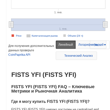
1. янв.
1. янв.
Price
Капитализация рынка
Объем (24 ч)
Линейный
Логарифмический
Экспорт
Для получения дополнительных
данных проверьте
CoinPaprika API
Технический Анализ
FISTS YFI (FISTS YFI)
FISTS YFI (FISTS YFI) FAQ – Ключевые
Метрики и Рыночная Аналитика
Где я могу купить FISTS YFI (FISTS YFI)?
FISTS YFI (FISTS YFI) широко доступен на centralized and