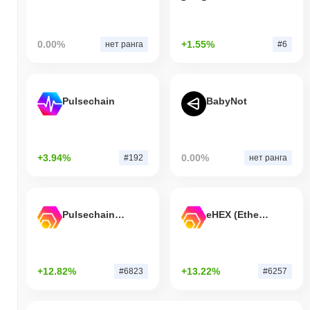
0.00%
+1.55%
нет ранга
#6
Pulsechain
BabyNot
+3.94%
0.00%
#192
нет ранга
Pulsechain Bridged HEX (Pulsechain)
eHEX (Ethereum)
+12.82%
+13.22%
#6823
#6257