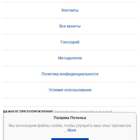
Контакты
Все монеты
Глоссарий
Методология
Политика конфиденциальности
Условия использования
ВАЖНОЕ ПРЕДУПРЕЖДЕНИЕ:
Криптовалюты отличаются высокой
волатильностью и сопряжены со значительными рисками. Вы можете потерять
Паприка Печенье
часть или все свои инвестиции. Вся информация на Coinpaprika предоставляется
Мы используем файлы cookie, чтобы улучшить ваш опыт просмотра
исключительно в информационных целях и не является финансовой или
...
More
инвестиционной рекомендацией. Всегда проводите собственное исследование
(DYOR) и консультируйтесь с квалифицированным финансовым консультантом