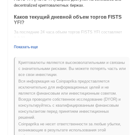
decentralized криптовалютных биржах.
Каков текущий дневной объем торгов FISTS
YFI?
За последние 24 часа объем торгов FISTS YFI составляет
₽ 0.00
.
Показать еще
Какова история ценового диапазона FISTS
YFI?
Криптовалюты являются высоковолатильными и связаны
Исторический максимум (ATH):
₽ 227,902.00
с значительными рисками. Вы можете потерять часть или
Исторический минимум (ATL):
₽ 0.00
все свои инвестиции.
Вся информация на Coinpaprika предоставляется
FISTS YFI в настоящее время торгуется на
~99.35%
ниже
исключительно для информационных целей и не
своего ATH .
является финансовым или инвестиционным советом.
Всегда проводите собственное исследование (DYOR) и
Как FISTS YFI работает по сравнению с более
консультируйтесь с квалифицированным финансовым
широким криптовалютным рынком?
консультантом перед принятием инвестиционных
За последние 7 дней FISTS YFI вырос на
0.00%
, отставая от
решений.
общего криптовалютного рынка который показал рост на
Coinpaprika не несет ответственности за любые убытки,
0.10%
. Это указывает на временное отставание в ценовом
возникающие в результате использования этой
движении FISTS YFI относительно более широкого рыночного