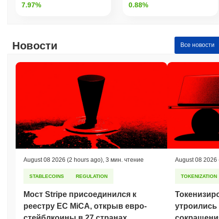
7.97%
0.88%
Новости
Все новости
August 08 2026
(2 hours ago)
,
3 мин. чтение
August 08 2026
STABLECOINS
REGULATION
TOKENIZATION
Мост Stripe присоединился к
Токенизир
реестру ЕС MiCA, открыв евро-
утроились 
стейблкоины в 27 странах
сокращени