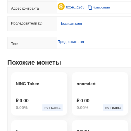
0x5e...c2d3
Копировать
Адрес контракта
Исследователи
(1)
bscscan.com
Предложить тег
Tеги
Похожие монеты
NING Token
nnamdert
₽ 0.00
₽ 0.00
0.00%
0.00%
нет ранга
нет ранга