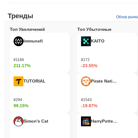
Тренды
Обзор рынк
Топ Увеличений
Топ Убыточные
Immunefi
KAITO
#1166
#172
211.17%
-23.55%
TUTORIAL
Pirate Nation Token
#294
#1543
99.15%
-19.87%
Simon's Cat
HarryPotterObamaSoni