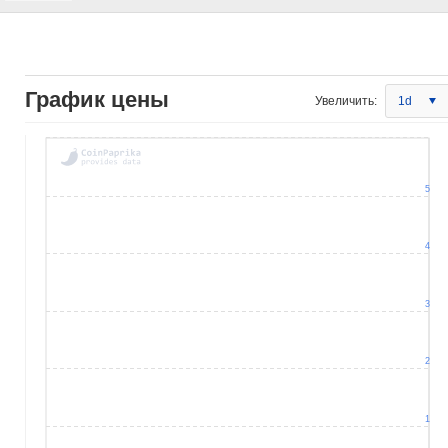
График цены
Увеличить:
1d
5
4
3
2
1