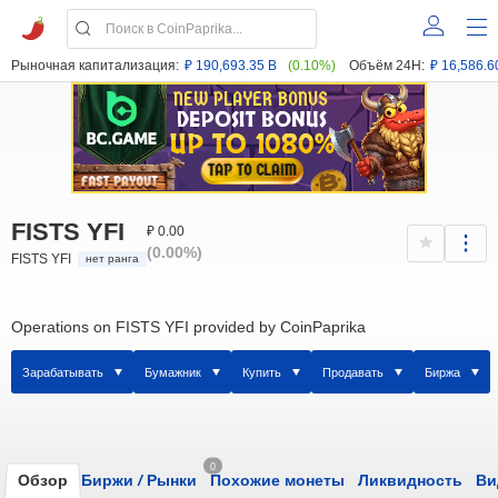
Рыночная капитализация:
₽ 190,693.35 B
(0.10%)
Объём 24H:
₽ 16,586.6
FISTS YFI
₽ 0.00
(0.00%)
FISTS YFI
нет ранга
Operations on FISTS YFI provided by CoinPaprika
Зарабатывать
Бумажник
Купить
Продавать
Биржа
0
Обзор
Биржи
/
Рынки
Похожие монеты
Ликвидность
Ви