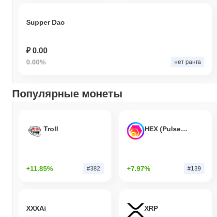
Supper Dao
₽ 0.00
0.00%
нет ранга
Популярные монеты
Troll
HEX (Pulsechain)
+11.85%
+7.97%
#382
#139
XXXAi
XRP