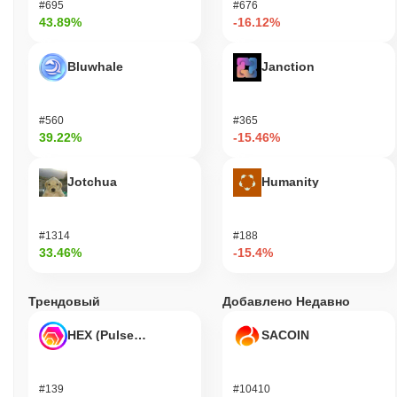
#695
#676
43.89%
-16.12%
Bluwhale
Janction
#560
#365
39.22%
-15.46%
Jotchua
Humanity
#1314
#188
33.46%
-15.4%
Трендовый
Добавлено Недавно
HEX (Pulsechain)
SACOIN
#139
#10410