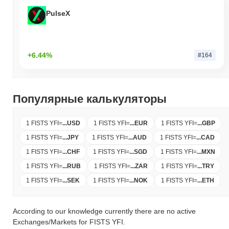
PulseX
+6.44%
#164
Популярные калькуляторы
1 FISTS YFI
=
...
USD
1 FISTS YFI
=
...
EUR
1 FISTS YFI
=
...
GBP
1 FISTS YFI
=
...
JPY
1 FISTS YFI
=
...
AUD
1 FISTS YFI
=
...
CAD
1 FISTS YFI
=
...
CHF
1 FISTS YFI
=
...
SGD
1 FISTS YFI
=
...
MXN
1 FISTS YFI
=
...
RUB
1 FISTS YFI
=
...
ZAR
1 FISTS YFI
=
...
TRY
1 FISTS YFI
=
...
SEK
1 FISTS YFI
=
...
NOK
1 FISTS YFI
=
...
ETH
According to our knowledge currently there are no active
Exchanges/Markets for FISTS YFI.