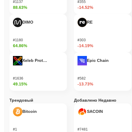
#1137
#355
88.63%
-14.52%
DIMO
RE
#1180
#303
64.86%
-14.19%
Xeleb Protocol
Epic Chain
#1636
#582
49.15%
-13.73%
Трендовый
Добавлено Недавно
Bitcoin
SACOIN
#1
#7481