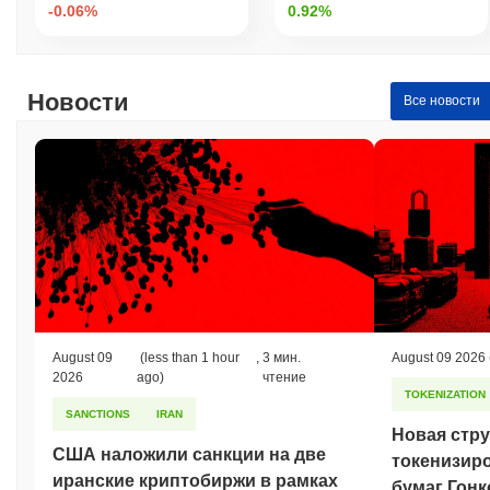
-0.06%
0.92%
Новости
Все новости
August 09
(less than 1 hour
,
3 мин.
August 09 2026
2026
ago)
чтение
TOKENIZATION
SANCTIONS
IRAN
Новая стру
США наложили санкции на две
токенизир
иранские криптобиржи в рамках
бумаг Гонк