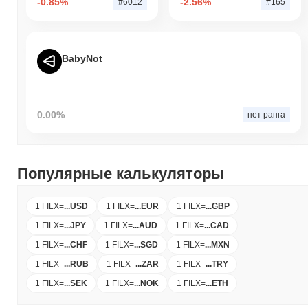
-0.85%
-2.56%
#6012
#165
BabyNot
0.00%
нет ранга
Популярные калькуляторы
1 FILX
=
...
USD
1 FILX
=
...
EUR
1 FILX
=
...
GBP
1 FILX
=
...
JPY
1 FILX
=
...
AUD
1 FILX
=
...
CAD
1 FILX
=
...
CHF
1 FILX
=
...
SGD
1 FILX
=
...
MXN
1 FILX
=
...
RUB
1 FILX
=
...
ZAR
1 FILX
=
...
TRY
1 FILX
=
...
SEK
1 FILX
=
...
NOK
1 FILX
=
...
ETH