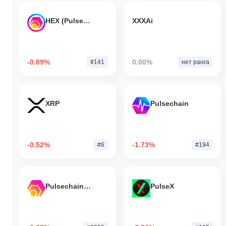
HEX (Pulsechain)
XXXAi
-0.89%
0.00%
#141
нет ранга
XRP
Pulsechain
-0.52%
-1.73%
#6
#194
Pulsechain Bridged HEX (Pulsechain)
PulseX