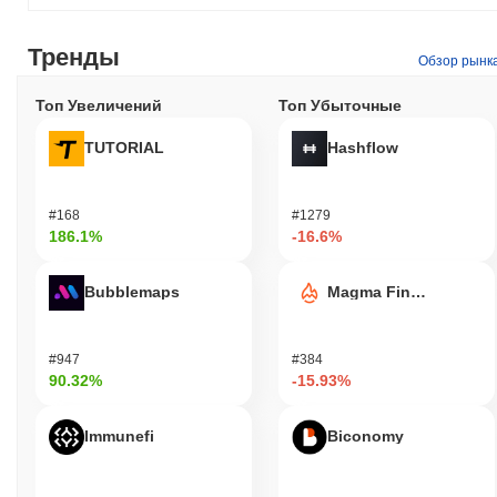
Тренды
Обзор рынк
Топ Увеличений
Топ Убыточные
TUTORIAL
Hashflow
#168
#1279
186.1%
-16.6%
Bubblemaps
Magma Finance
#947
#384
90.32%
-15.93%
Immunefi
Biconomy