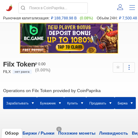
Рыночная капитализация:
₽ 188,788.98 B
(0.08%)
Объём 24H:
₽ 7,500.48
Filx Token
₽ 0.00
(0.00%)
FILX
нет ранга
Operations on Filx Token provided by CoinPaprika
Зарабатывать
Бумажник
Купить
Продавать
Биржа
0
Обзор
Биржи
/
Рынки
Похожие монеты
Ликвидность
Ви