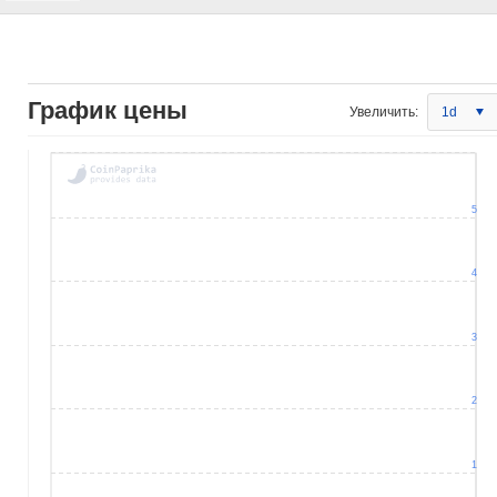
График цены
Увеличить:
1d
5
4
3
2
1