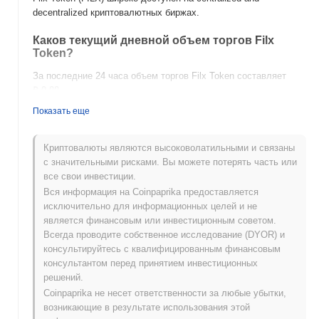
decentralized криптовалютных биржах.
Каков текущий дневной объем торгов Filx
Token?
За последние 24 часа объем торгов Filx Token составляет
₽ 0.00
.
Показать еще
Какова история ценового диапазона Filx
Token?
Криптовалюты являются высоковолатильными и связаны
Исторический максимум (ATH):
₽ 232.05
с значительными рисками. Вы можете потерять часть или
Исторический минимум (ATL):
₽ 0.00
все свои инвестиции.
Вся информация на Coinpaprika предоставляется
Filx Token в настоящее время торгуется на
~90.24%
ниже
исключительно для информационных целей и не
своего ATH .
является финансовым или инвестиционным советом.
Всегда проводите собственное исследование (DYOR) и
Как Filx Token работает по сравнению с более
консультируйтесь с квалифицированным финансовым
широким криптовалютным рынком?
консультантом перед принятием инвестиционных
За последние 7 дней Filx Token вырос на
0.00%
, отставая от
решений.
общего криптовалютного рынка который показал рост на
Coinpaprika не несет ответственности за любые убытки,
0.08%
. Это указывает на временное отставание в ценовом
возникающие в результате использования этой
движении FILX относительно более широкого рыночного