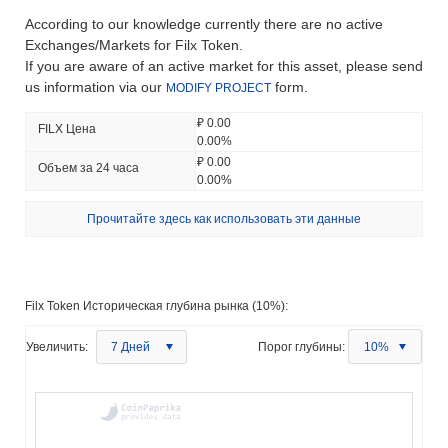
According to our knowledge currently there are no active
Exchanges/Markets for Filx Token.
If you are aware of an active market for this asset, please send
us information via our
form.
MODIFY PROJECT
₽ 0.00
FILX Цена
0.00%
₽ 0.00
Объем за 24 часа
0.00%
Прочитайте здесь как использовать эти данные
Filx Token Историческая глубина рынка (10%):
Увеличить:
7 Дней
Порог глубины:
10%