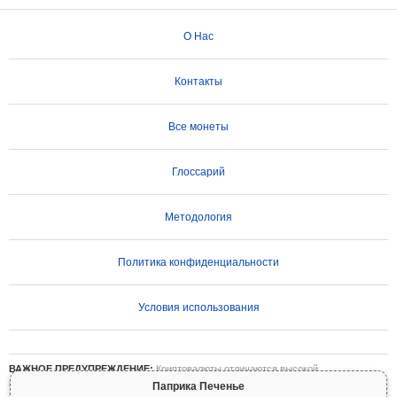
О Нас
Контакты
Все монеты
Глоссарий
Методология
Политика конфиденциальности
Условия использования
ВАЖНОЕ ПРЕДУПРЕЖДЕНИЕ:
Криптовалюты отличаются высокой
волатильностью и сопряжены со значительными рисками. Вы можете потерять
Паприка Печенье
часть или все свои инвестиции. Вся информация на Coinpaprika предоставляется