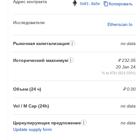
Адрес контракта
Копировать
0x83...8a5e
Исследователи
Etherscan.io
Рыночная капитализация
no data
Исторический максимум
₽ 232.05
20 Jan 24
% to ATH (924.59%)
Объем (24 ч)
₽ 0.00
Vol / M Cap (24h)
no data
Циркулирующее предложение
no data
Update supply form