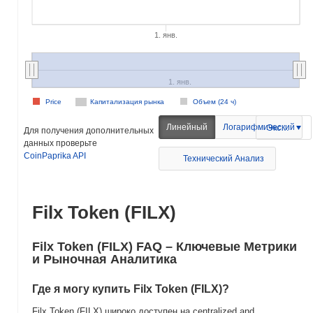
1. янв.
1. янв.
Price
Капитализация рынка
Объем (24 ч)
Линейный
Логарифмический
Экспорт
Для получения дополнительных
данных проверьте
CoinPaprika API
Технический Анализ
Filx Token (FILX)
Filx Token (FILX) FAQ – Ключевые Метрики
и Рыночная Аналитика
Где я могу купить Filx Token (FILX)?
Filx Token (FILX) широко доступен на centralized and