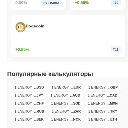
0.00%
+0.56%
нет ранга
#26
Dogecoin
+0.85%
#11
Популярные калькуляторы
1 ENERGY
=
...
USD
1 ENERGY
=
...
EUR
1 ENERGY
=
...
GBP
1 ENERGY
=
...
JPY
1 ENERGY
=
...
AUD
1 ENERGY
=
...
CAD
1 ENERGY
=
...
CHF
1 ENERGY
=
...
SGD
1 ENERGY
=
...
MXN
1 ENERGY
=
...
RUB
1 ENERGY
=
...
ZAR
1 ENERGY
=
...
TRY
1 ENERGY
=
...
SEK
1 ENERGY
=
...
NOK
1 ENERGY
=
...
ETH