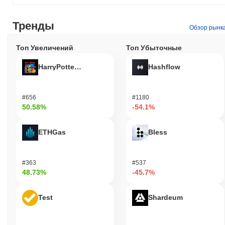
Тренды
Обзор рынк
Топ Увеличений
Топ Убыточные
HarryPotterObamaSonic10Inu (ETH)
Hashflow
#656
#1180
50.58%
-54.1%
ETHGas
Bless
#363
#537
48.73%
-45.7%
Test
Shardeum