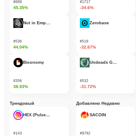
#689
#1717
45.35%
-34.6%
Not in Employment, Education, or Training
Zerobase
#536
#519
44.04%
-32.67%
Biconomy
Undeads Games
#356
#532
38.93%
-31.72%
Трендовый
Добавлено Недавно
HEX (Pulsechain)
SACOIN
#143
#9792