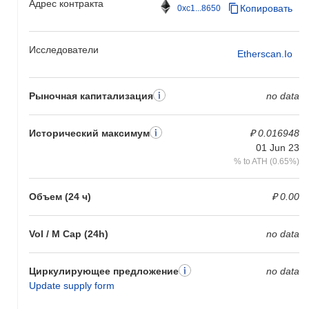
Адрес контракта
Копировать
0xc1...8650
Исследователи
Etherscan.io
Рыночная капитализация
no data
Исторический максимум
₽ 0.016948
01 Jun 23
% to ATH (0.65%)
Объем (24 ч)
₽ 0.00
Vol / M Cap (24h)
no data
Циркулирующее предложение
no data
Update supply form