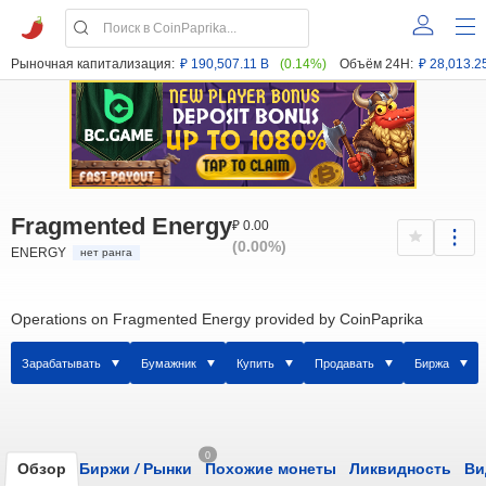
Рыночная капитализация:
₽ 190,507.11 B
(0.14%)
Объём 24H:
₽ 28,013.2
Fragmented Energy
₽ 0.00
(0.00%)
ENERGY
нет ранга
Operations on Fragmented Energy provided by CoinPaprika
Зарабатывать
Бумажник
Купить
Продавать
Биржа
0
Обзор
Биржи
/
Рынки
Похожие монеты
Ликвидность
Ви