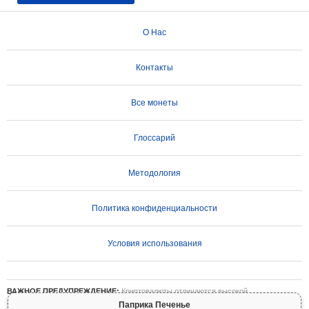
О Нас
Контакты
Все монеты
Глоссарий
Методология
Политика конфиденциальности
Условия использования
ВАЖНОЕ ПРЕДУПРЕЖДЕНИЕ:
Криптовалюты отличаются высокой
волатильностью и сопряжены со значительными рисками. Вы можете потерять
Паприка Печенье