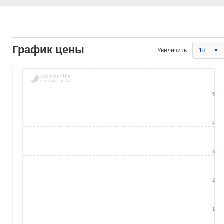
График цены
Увеличить:
1d
5
4
3
2
1