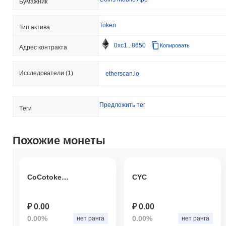
Бумажник
Token
Тип актива
0xc1...8650
Копировать
Адрес контракта
Исследователи
(1)
etherscan.io
Предложить тег
Tеги
Похожие монеты
CoCotoken COCOV2
CYC
₽ 0.00
₽ 0.00
0.00%
0.00%
нет ранга
нет ранга