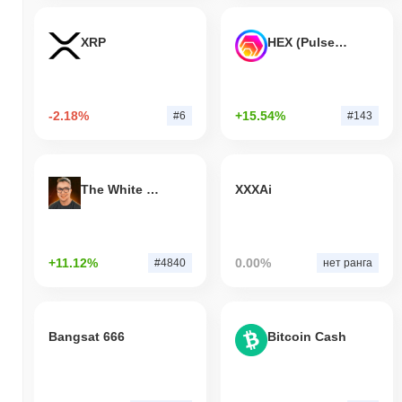
XRP
HEX (Pulsechain)
-2.18%
+15.54%
#6
#143
The White Bull
XXXAi
+11.12%
0.00%
#4840
нет ранга
Bangsat 666
Bitcoin Cash