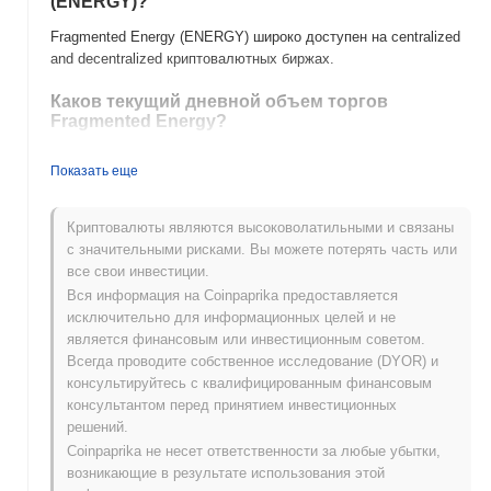
(ENERGY)?
Fragmented Energy (ENERGY) широко доступен на centralized
and decentralized криптовалютных биржах.
Каков текущий дневной объем торгов
Fragmented Energy?
За последние 24 часа объем торгов Fragmented Energy
Показать еще
составляет
₽ 0.00
.
Какова история ценового диапазона
Криптовалюты являются высоковолатильными и связаны
Fragmented Energy?
с значительными рисками. Вы можете потерять часть или
все свои инвестиции.
Исторический максимум (ATH):
₽ 0.016948
Вся информация на Coinpaprika предоставляется
Исторический минимум (ATL):
₽ 0.00
исключительно для информационных целей и не
является финансовым или инвестиционным советом.
Fragmented Energy в настоящее время торгуется на
~0.64%
Всегда проводите собственное исследование (DYOR) и
ниже своего ATH .
консультируйтесь с квалифицированным финансовым
консультантом перед принятием инвестиционных
Как Fragmented Energy работает по сравнению
с более широким криптовалютным рынком?
решений.
Coinpaprika не несет ответственности за любые убытки,
За последние 7 дней Fragmented Energy вырос на
0.00%
,
возникающие в результате использования этой
отставая от общего криптовалютного рынка который показал