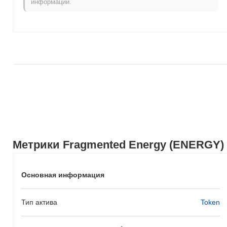
информации.
рост на
0.14%
. Это указывает на временное отставание в
ценовом движении ENERGY относительно более широкого
рыночного импульса.
Метрики Fragmented Energy (ENERGY)
Основная информация
Тип актива
Token