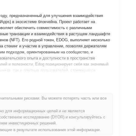
году, предназначенный для улучшения взаимодействия
pps) в экосистеме блокчейна. Проект работает на
озволяет обеспечить совместимость с различными
вные транзакции и взаимодействия в растущем ландшафте
енов (NFT). Его родной токен, EDOG, выполняет несколько
за стекинг и участие в управлении, позволяя держателям
оим подходом, ориентированным на сообщество, и
вательского опыта и доступности в пространстве
лей и полезности, Edog позиционирует себя как значимый
ичков, так и опытных пользователей, стремящихся
ила свой белый документ, описывающий видение проекта и
чительными рисками. Вы можете потерять часть или все
юне 2021 года, позволяя разработчикам и ранним
стями. После успешного тестирования основная сеть была
ьно для информационных целей и не является
ное вступление на рынок. Раннее развитие сосредоточилось
собственное исследование (DYOR) и консультируйтесь с
нность сообщества и приложения децентрализованных
ием инвестиционных решений.
роизошло через модель честного запуска в октябре 2021
икающие в результате использования этой информации.
 связанных с первичным предложением монет (ICO) или