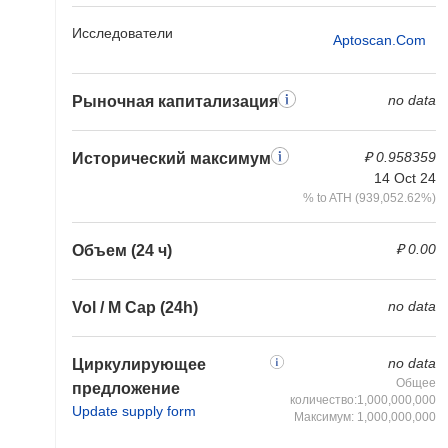
Исследователи
Aptoscan.com
no data
Рыночная капитализация
₽ 0.958359
Исторический максимум
14 Oct 24
% to ATH (939,052.62%)
₽ 0.00
Объем (24 ч)
no data
Vol / M Cap (24h)
no data
Циркулирующее
Общее
предложение
количество:1,000,000,000
Update supply form
Максимум: 1,000,000,000