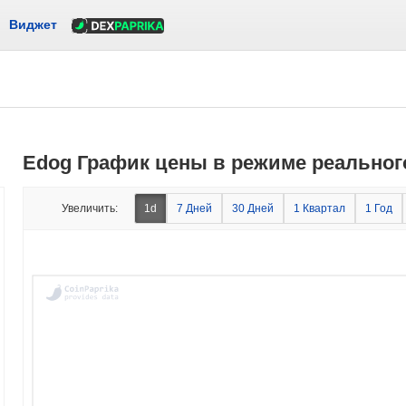
Виджет
Edog График цены в режиме реальног
Увеличить:
1d
7 Дней
30 Дней
1 Квартал
1 Год