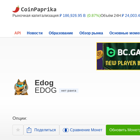
Рыночная капитализация:
₽ 186,926.95 B
(0.87%)
Объём 24H:
₽ 24,003.
API
Новости
Образование
Обзор рынка
Основные моме
Edog
EDOG
нет ранга
Опции:
Поделиться
Сравнение Монет
Обновить Монет