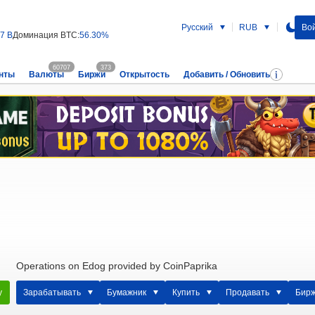
Русский
RUB
Вой
47 B
Доминация BTC:
56.30%
60707
373
нты
Валюты
Биржи
Открытость
Добавить / Обновить
Operations on Edog provided by CoinPaprika
у
Зарабатывать
Бумажник
Купить
Продавать
Бир