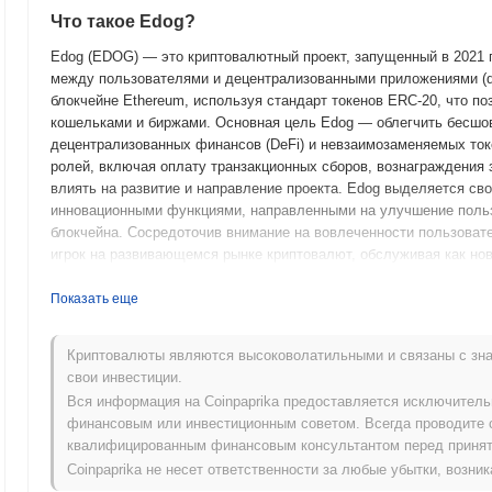
Что такое Edog?
Edog (EDOG) — это криптовалютный проект, запущенный в 2021 
между пользователями и децентрализованными приложениями (dA
блокчейне Ethereum, используя стандарт токенов ERC-20, что п
кошельками и биржами. Основная цель Edog — облегчить бесшо
децентрализованных финансов (DeFi) и невзаимозаменяемых ток
ролей, включая оплату транзакционных сборов, вознаграждения 
влиять на развитие и направление проекта. Edog выделяется св
инновационными функциями, направленными на улучшение пользо
блокчейна. Сосредоточив внимание на вовлеченности пользовате
игрок на развивающемся рынке криптовалют, обслуживая как нов
исследовать децентрализованные технологии.
Показать еще
Когда и как начался Edog?
Edog возник в марте 2021 года, когда основная команда выпуст
Криптовалюты являются высоковолатильными и связаны с зна
техническую структуру. Проект запустил свою тестовую сеть в и
свои инвестиции.
пользователям экспериментировать с его функциями и возможно
Вся информация на Coinpaprika предоставляется исключител
запущена в сентябре 2021 года, что ознаменовало его официаль
финансовым или инвестиционным советом. Всегда проводите 
на создании надежной экосистемы, ориентированной на вовлече
квалифицированным финансовым консультантом перед принят
финансов (DeFi). Первоначальное распределение токенов Edog п
Coinpaprika не несет ответственности за любые убытки, возн
года, что обеспечило широкий доступ к токену без ограничений,