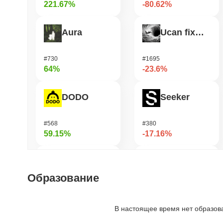
221.67%
-80.62%
Aura
Ucan fix life in1day
#730
#1695
64%
-23.6%
DODO
Seeker
#568
#380
59.15%
-17.16%
FUNToken
TARS AI
Образование
#360
#1085
49.23%
-14.75%
В настоящее время нет образов