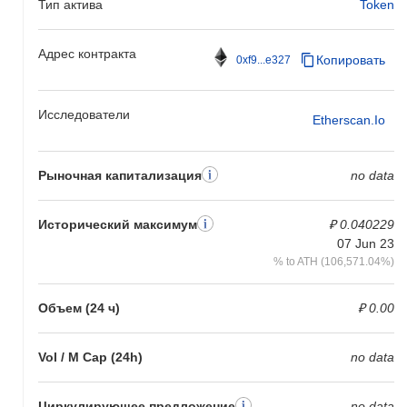
Тип актива
Token
Адрес контракта
Копировать
0xf9...e327
Исследователи
Etherscan.io
Рыночная капитализация
no data
Исторический максимум
₽ 0.040229
07 Jun 23
% to ATH (106,571.04%)
Объем (24 ч)
₽ 0.00
Vol / M Cap (24h)
no data
Циркулирующее предложение
no data