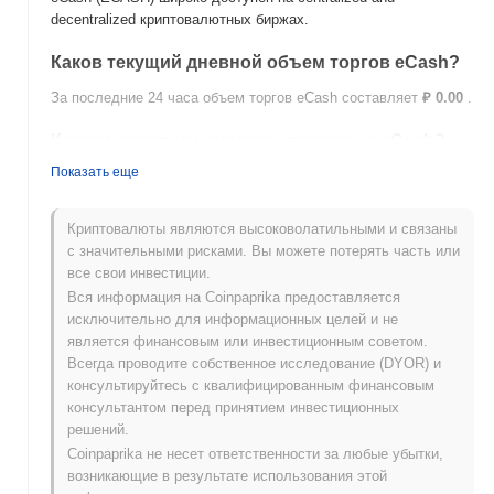
decentralized криптовалютных биржах.
Каков текущий дневной объем торгов eCash?
За последние 24 часа объем торгов eCash составляет
₽ 0.00
.
Какова история ценового диапазона eCash?
Показать еще
Исторический максимум (ATH):
₽ 0.040229
Исторический минимум (ATL):
₽ 0.00
Криптовалюты являются высоковолатильными и связаны
eCash в настоящее время торгуется на
~99.91%
ниже своего
с значительными рисками. Вы можете потерять часть или
ATH .
все свои инвестиции.
Вся информация на Coinpaprika предоставляется
Как eCash работает по сравнению с более
исключительно для информационных целей и не
широким криптовалютным рынком?
является финансовым или инвестиционным советом.
За последние 7 дней eCash вырос на
0.00%
, отставая от
Всегда проводите собственное исследование (DYOR) и
общего криптовалютного рынка который показал рост на
консультируйтесь с квалифицированным финансовым
0.22%
. Это указывает на временное отставание в ценовом
консультантом перед принятием инвестиционных
движении ECASH относительно более широкого рыночного
решений.
импульса.
Coinpaprika не несет ответственности за любые убытки,
возникающие в результате использования этой