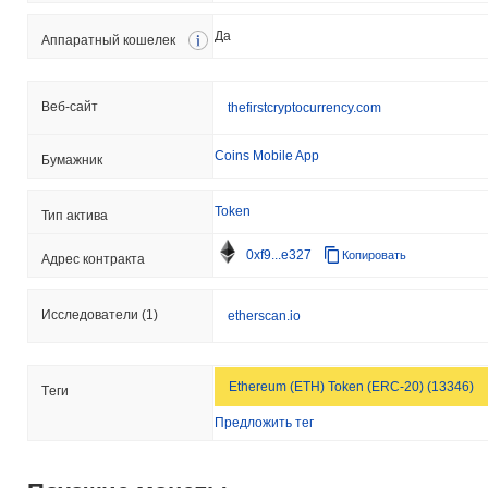
Да
Аппаратный кошелек
Веб-сайт
thefirstcryptocurrency.com
Coins Mobile App
Бумажник
Token
Тип актива
0xf9...e327
Копировать
Адрес контракта
Исследователи
(1)
etherscan.io
Ethereum (ETH) Token (ERC-20) (13346)
Tеги
Предложить тег