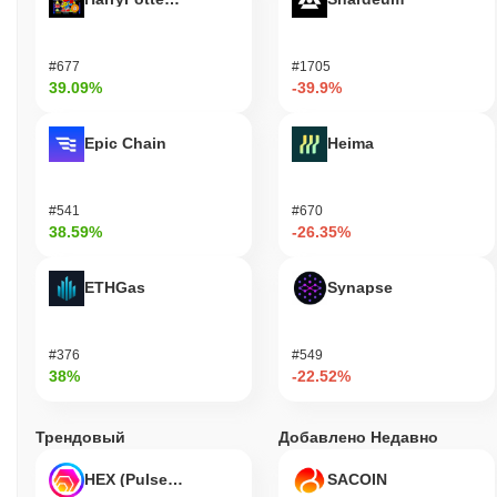
#677
#1705
39.09%
-39.9%
Epic Chain
Heima
#541
#670
38.59%
-26.35%
ETHGas
Synapse
#376
#549
38%
-22.52%
Трендовый
Добавлено Недавно
HEX (Pulsechain)
SACOIN