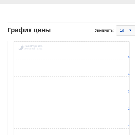
График цены
Увеличить:
1d
5
4
3
2
1