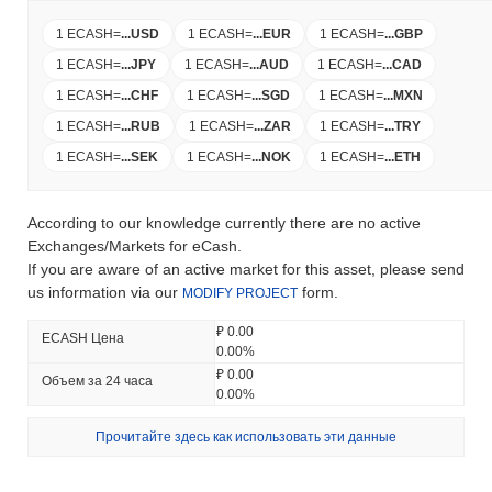
1 ECASH
=
...
USD
1 ECASH
=
...
EUR
1 ECASH
=
...
GBP
1 ECASH
=
...
JPY
1 ECASH
=
...
AUD
1 ECASH
=
...
CAD
1 ECASH
=
...
CHF
1 ECASH
=
...
SGD
1 ECASH
=
...
MXN
1 ECASH
=
...
RUB
1 ECASH
=
...
ZAR
1 ECASH
=
...
TRY
1 ECASH
=
...
SEK
1 ECASH
=
...
NOK
1 ECASH
=
...
ETH
According to our knowledge currently there are no active
Exchanges/Markets for eCash.
If you are aware of an active market for this asset, please send
us information via our
form.
MODIFY PROJECT
₽ 0.00
ECASH Цена
0.00%
₽ 0.00
Объем за 24 часа
0.00%
Прочитайте здесь как использовать эти данные