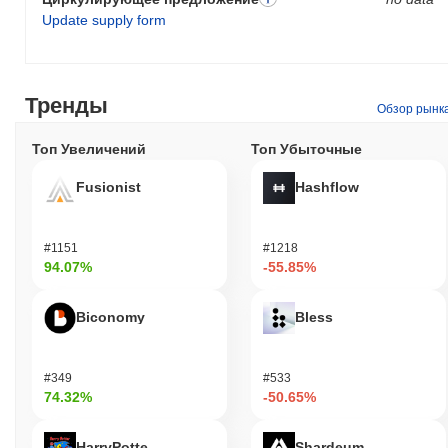
Update supply form
Тренды
Обзор рынк
Топ Увеличений
Топ Убыточные
Fusionist
Hashflow
#1151
#1218
94.07%
-55.85%
Biconomy
Bless
#349
#533
74.32%
-50.65%
HarryPotterObamaSonic10Inu (ETH)
Shardeum