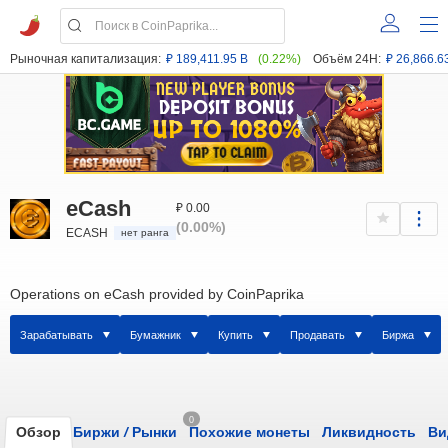
Рыночная капитализация:
₽ 189,411.95 B
(0.22%)
Объём 24H:
₽ 26,866.6
eCash
₽ 0.00
(0.00%)
ECASH
нет ранга
Operations on eCash provided by CoinPaprika
Зарабатывать
Бумажник
Купить
Продавать
Биржа
0
Обзор
Биржи
/
Рынки
Похожие монеты
Ликвидность
Ви