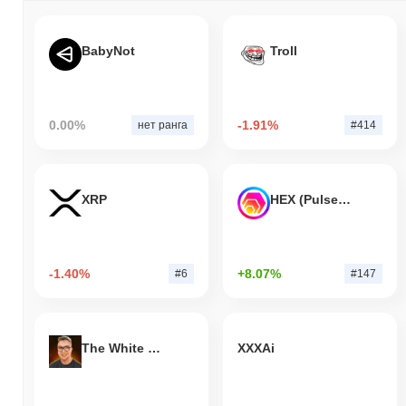
BabyNot
Troll
0.00%
-1.91%
нет ранга
#414
XRP
HEX (Pulsechain)
-1.40%
+8.07%
#6
#147
The White Bull
XXXAi