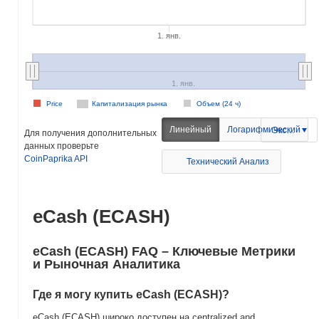
1. янв.
1. янв.
Price
Капитализация рынка
Объем (24 ч)
Линейный
Логарифмический
Экспорт
Для получения дополнительных
данных проверьте
CoinPaprika API
Технический Анализ
eCash (ECASH)
eCash (ECASH) FAQ – Ключевые Метрики
и Рыночная Аналитика
Где я могу купить eCash (ECASH)?
eCash (ECASH) широко доступен на centralized and