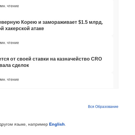
мин. чтение
Северную Корею и замораживает $1.5 млрд,
й хакерской атаке
мин. чтение
тся от своей ставки на казначейство CRO
звала сделок
мин. чтение
лся к реестру ЕС MiCA, открыв евро-
нах
Вся Образование
мин. чтение
 другом языке, например
English
.
вы утроились до $7.4 млрд на фоне