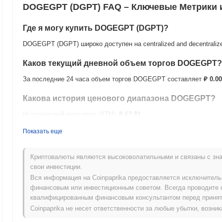
DOGEGPT (DGPT) FAQ – Ключевые Метрики 
Где я могу купить DOGEGPT (DGPT)?
DOGEGPT (DGPT) широко доступен на centralized and decentrali
Каков текущий дневной объем торгов DOGEGPT?
За последние 24 часа объем торгов DOGEGPT составляет
₽ 0.00
Какова история ценового диапазона DOGEGPT?
Исторический максимум (ATH):
₽ 63.81
Исторический минимум (ATL):
₽ 0.00
Показать еще
DOGEGPT в настоящее время торгуется на
~100.00%
ниже своег
Криптовалюты являются высоковолатильными и связаны с зна
Как DOGEGPT работает по сравнению с более 
свои инвестиции.
Вся информация на Coinpaprika предоставляется исключител
За последние 7 дней DOGEGPT вырос на
0.00%
, опережая общи
финансовым или инвестиционным советом. Всегда проводите 
0.15%
. Это указывает на сильную производительность ценового
квалифицированным финансовым консультантом перед принят
импульса.
Coinpaprika не несет ответственности за любые убытки, возн