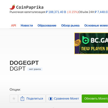
Рыночная капитализация:
₽ 188,371.40 B
(-0.15%)
Объём 24H:
₽ 7,448.0
API
Новости
Образование
Обзор рынка
Основные моме
DOGEGPT
DGPT
нет ранга
Опции:
Поделиться
Сравнение Монет
Обновить Монет