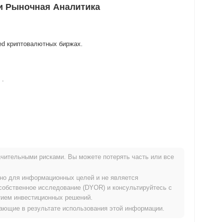
и Рыночная Аналитика
zed криптовалютных биржах.
.
о ATH .
чительными рисками. Вы можете потерять часть или все
широким криптовалютным рынком?
ьно для информационных целей и не является
й криптовалютный рынок который показал снижение на
собственное исследование (DYOR) и консультируйтесь с
 движения DGPT относительно более широкого рыночного
ием инвестиционных решений.
икающие в результате использования этой информации.