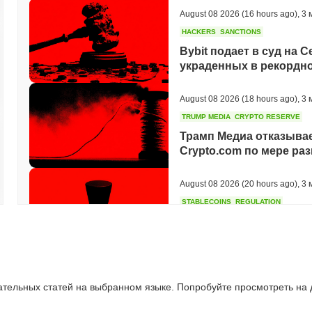
August 08 2026
(16 hours ago)
,
3 
HACKERS
SANCTIONS
Bybit подает в суд на 
украденных в рекордно
August 08 2026
(18 hours ago)
,
3 
TRUMP MEDIA
CRYPTO RESERVE
Трамп Медиа отказывае
Crypto.com по мере ра
August 08 2026
(20 hours ago)
,
3 
STABLECOINS
REGULATION
Мост Stripe присоедини
стейблкоины в 27 стра
August 08 2026
(22 hours ago)
,
3 
ательных статей на выбранном языке. Попробуйте просмотреть на
TOKENIZATION
DEFI
Токенизированные акти