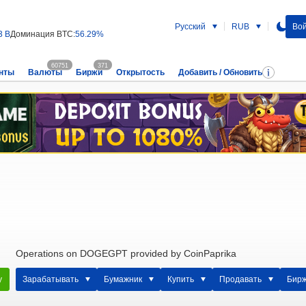
Русский
RUB
Вой
3 B
Доминация BTC:
56.29%
60751
371
нты
Валюты
Биржи
Открытость
Добавить / Обновить
Operations on DOGEGPT provided by CoinPaprika
у
Зарабатывать
Бумажник
Купить
Продавать
Бир