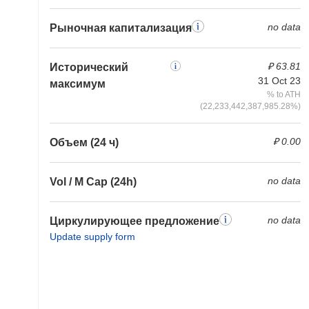
no data
Рыночная капитализация
₽ 63.81
Исторический
31 Oct 23
максимум
% to ATH
(22,233,442,387,985.28%)
₽ 0.00
Объем (24 ч)
no data
Vol / M Cap (24h)
no data
Циркулирующее предложение
Update supply form