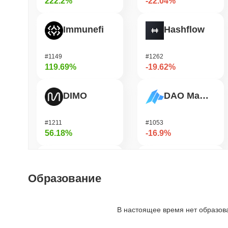
222.2%
-22.04%
Immunefi
Hashflow
#1149
#1262
119.69%
-19.62%
DIMO
DAO Maker Token
#1211
#1053
56.18%
-16.9%
Bubblemaps
Biconomy
Образование
#1008
#355
51.81%
-15.4%
В настоящее время нет образов