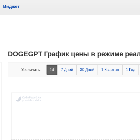
Виджет
DOGEGPT График цены в режиме реал
Увеличить:
1d
7 Дней
30 Дней
1 Квартал
1 Год