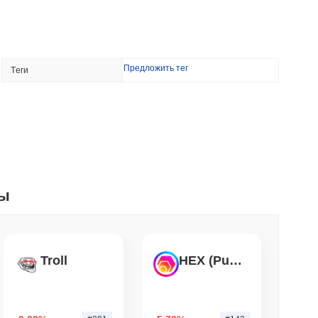
части DeFi
мин. чтение
TORS
Предложить тег
Tеги
 CLARITY откладывается на сентябрь, так
 продолжают сопротивляться
. чтение
свой флаг токенизации в недвижимости
ты
. чтение
лл-Стрит в свое крипто-приложение в
Troll
HEX (Pulsechain)
0 акциями
. чтение