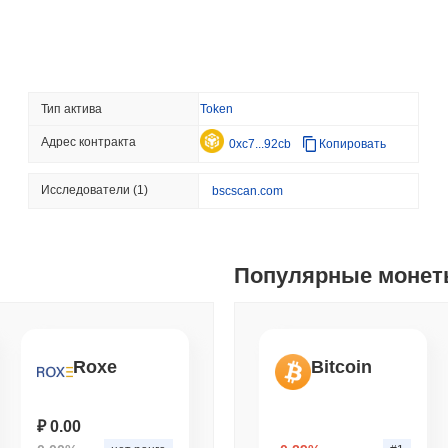
сокращения остальной 
August 08 2026
(24 hours ago)
,
3 
CRYPTO REGULATIONS
US REGULA
Тип актива
Token
Голосование по закону
как демократы Сената
Адрес контракта
0xc7...92cb
Копировать
August 08 2026
(1 day ago)
,
3 мин
Исследователи
(1)
bscscan.com
TOKENIZATION
TETHER
Tether устанавливает 
Саудовской Аравии
Популярные моне
August 07 2026
(1 day ago)
,
3 мин
COINBASE
TRADING
Coinbase добавляет Уо
Roxe
Bitcoin
Великобритании с 4,00
₽ 0.00
August 07 2026
(1 day ago)
,
3 мин