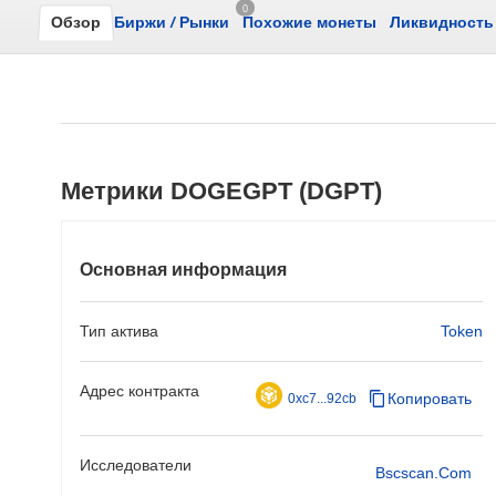
0
Обзор
Биржи
/
Рынки
Похожие монеты
Ликвидность
Метрики DOGEGPT (DGPT)
Основная информация
Тип актива
Token
Адрес контракта
Копировать
0xc7...92cb
Исследователи
Bscscan.com