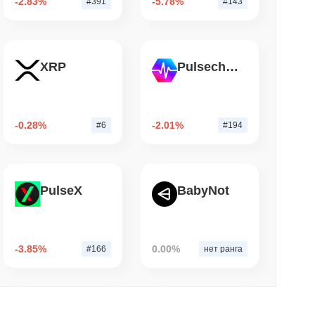
-2.83%
-5.78%
#391
#143
ицензию брокера-дилера в США для акций
XRP
Pulsechain
. чтение
TORS
на мертвой точке по мере приближения
-0.28%
-2.01%
#6
#194
PulseX
BabyNot
-3.85%
0.00%
#166
нет ранга