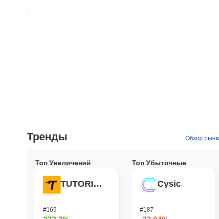
Тренды
Обзор рынк
Топ Увеличений
Топ Убыточные
TUTORIAL
Cysic
#169
#187