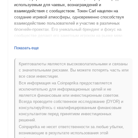
используемым для чаевых, вознаграждений и
взаимодействия с сообществом. Токен Carl нацелен на
создание игривой атмосферы, одновременно способствуя
взаимодействию пользователей и участию в различных
блокчейн-проектах. Его уникальный брендинг и фокус на
сообществе делают его заметным игроком на рынке мем-
токенов.
Показать еще
Когда и как начался Carl?
Carl (CARL) был запущен в 2021 году и был создан командой
Криптовалюты являются высоковолатильными и связаны
разработчиков, увлеченных сочетанием юмора и
с значительными рисками. Вы можете потерять часть или
криптовалюты. Изначально он был представлен на различных
все свои инвестиции.
децентрализованных биржах, Carl приобрел популярность
Вся информация на Coinpaprika предоставляется
благодаря своему уникальному брендингу и инициативам,
исключительно для информационных целей и не
ориентированным на сообщество. Проект акцентировал
является финансовым или инвестиционным советом.
внимание на вовлеченности и развлечении, что помогло ему
Всегда проводите собственное исследование (DYOR) и
быстро завоевать преданное сообщество в крипто-
консультируйтесь с квалифицированным финансовым
пространстве.
консультантом перед принятием инвестиционных
решений.
Что ожидает Carl в будущем?
Coinpaprika не несет ответственности за любые убытки,
Carl готов сделать значительные шаги в своем дорожном
возникающие в результате использования этой
плане с предстоящим запуском функций децентрализованных