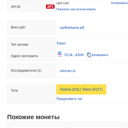
carl-carl
Копировать
API ID
Показать как использовать
Веб-сайт
carlthellama.wtf
Token
Тип актива
D1Jk...4ZeN
Копировать
Адрес контракта
Исследователи
(1)
solscan.io
Solana (SOL) Token (8127)
Tеги
Предложить тег
Похожие монеты