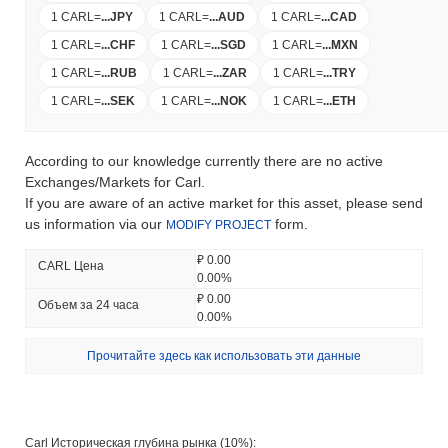
1 CARL
=
...
JPY
1 CARL
=
...
AUD
1 CARL
=
...
CAD
1 CARL
=
...
CHF
1 CARL
=
...
SGD
1 CARL
=
...
MXN
1 CARL
=
...
RUB
1 CARL
=
...
ZAR
1 CARL
=
...
TRY
1 CARL
=
...
SEK
1 CARL
=
...
NOK
1 CARL
=
...
ETH
According to our knowledge currently there are no active
Exchanges/Markets for Carl.
If you are aware of an active market for this asset, please send
us information via our
form.
MODIFY PROJECT
₽ 0.00
CARL Цена
0.00%
₽ 0.00
Объем за 24 часа
0.00%
Прочитайте здесь как использовать эти данные
Carl Историческая глубина рынка (10%):