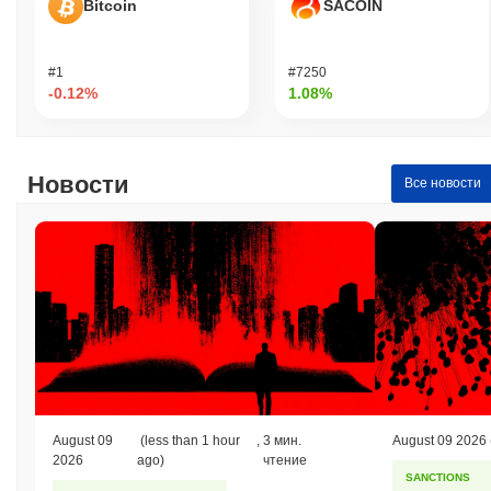
Bitcoin
SACOIN
Какова история ценового диапазона Carl?
Исторический максимум (ATH):
₽ 0.041457
Исторический минимум (ATL):
₽ 0.00
#1
#7250
-0.12%
1.08%
Carl в настоящее время торгуется на
~99.65%
ниже своего
ATH .
Как Carl работает по сравнению с более
Новости
Все новости
широким криптовалютным рынком?
За последние 7 дней Carl вырос на
0.00%
, отставая от общего
криптовалютного рынка который показал рост на
0.16%
. Это
указывает на временное отставание в ценовом движении
CARL относительно более широкого рыночного импульса.
August 09
(less than 1 hour
,
3 мин.
August 09 2026
2026
ago)
чтение
SANCTIONS