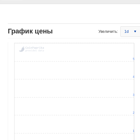
График цены
Увеличить:
1d
5
4
3
2
1