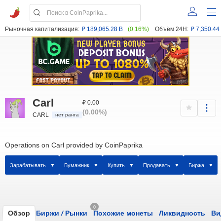
Рыночная капитализация:
₽ 189,065.28 B
(0.16%)
Объём 24H:
₽ 7,350.44
Carl
₽ 0.00
(0.00%)
CARL
нет ранга
Operations on Carl provided by CoinPaprika
Зарабатывать
Бумажник
Купить
Продавать
Биржа
0
Обзор
Биржи
/
Рынки
Похожие монеты
Ликвидность
Ви