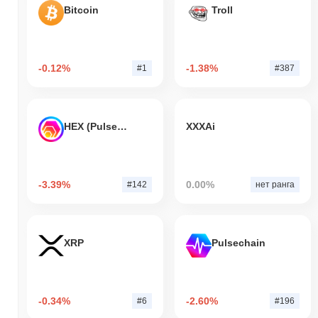
Bitcoin
Troll
-0.12%
-1.38%
#1
#387
HEX (Pulsechain)
XXXAi
-3.39%
0.00%
#142
нет ранга
XRP
Pulsechain
-0.34%
-2.60%
#6
#196