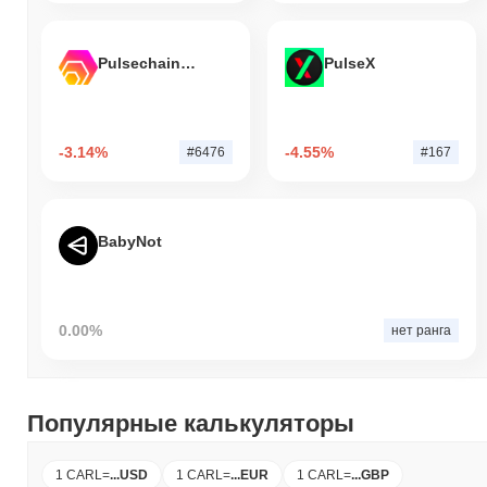
Pulsechain Bridged HEX (Pulsechain)
PulseX
-3.14%
-4.55%
#6476
#167
BabyNot
0.00%
нет ранга
Популярные калькуляторы
1 CARL
=
...
USD
1 CARL
=
...
EUR
1 CARL
=
...
GBP