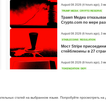
August 08 2026
(4 hours ago)
,
3 м
TRUMP MEDIA
CRYPTO RESERVE
Трамп Медиа отказывае
Crypto.com по мере ра
August 08 2026
(6 hours ago)
,
3 м
STABLECOINS
REGULATION
Мост Stripe присоедини
стейблкоины в 27 стра
August 08 2026
(8 hours ago)
,
3 м
TOKENIZATION
DEFI
Токенизированные акти
сокращения остальной 
August 08 2026
(10 hours ago)
,
3 
ательных статей на выбранном языке. Попробуйте просмотреть на
CRYPTO REGULATIONS
US REGULA
Голосование по закону