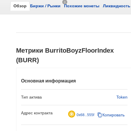
0
Обзор
Биржи
/
Рынки
Похожие монеты
Ликвидность
Метрики BurritoBoyzFloorIndex
(BURR)
Основная информация
Тип актива
Token
Адрес контракта
Копировать
0x68...555f