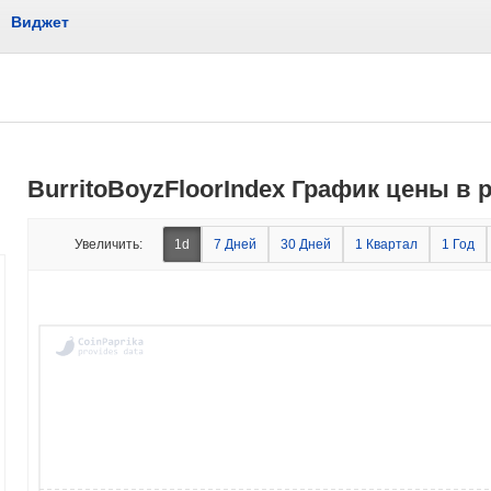
Виджет
BurritoBoyzFloorIndex График цены в
Увеличить:
1d
7 Дней
30 Дней
1 Квартал
1 Год