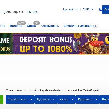
Русский
RUB
Вой
56 B
Доминация BTC:
56.33%
60760
371
нты
Валюты
Биржи
Открытость
Добавить / Обновить
Operations on BurritoBoyzFloorIndex provided by CoinPaprika
у
Зарабатывать
Бумажник
Купить
Продавать
Бир