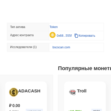
как демократы Сената
August 08 2026
(12 hours ago)
,
3 
TOKENIZATION
TETHER
Тип актива
Token
Tether устанавливает 
Саудовской Аравии
Адрес контракта
0x68...555f
Копировать
August 07 2026
(1 day ago)
,
3 мин
Исследователи
(1)
bscscan.com
COINBASE
TRADING
Coinbase добавляет Уо
Великобритании с 4,00
Популярные моне
August 07 2026
(1 day ago)
,
3 мин
SEC
ETFS
Wintermute получает л
ADACASH
Troll
и крипто ETF
₽ 0.00
August 07 2026
(1 day ago)
,
3 мин