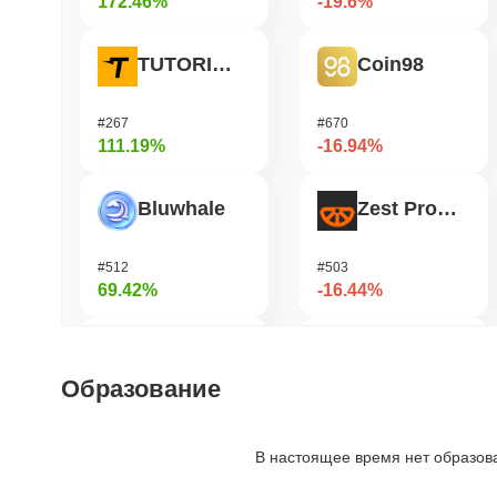
172.46%
-19.6%
TUTORIAL
Coin98
#267
#670
111.19%
-16.94%
Bluwhale
Zest Protocol
#512
#503
69.42%
-16.44%
LMAO!
HarryPotterObamaSonic10Inu (ETH)
Образование
#1010
#680
50.01%
-15.95%
В настоящее время нет образов