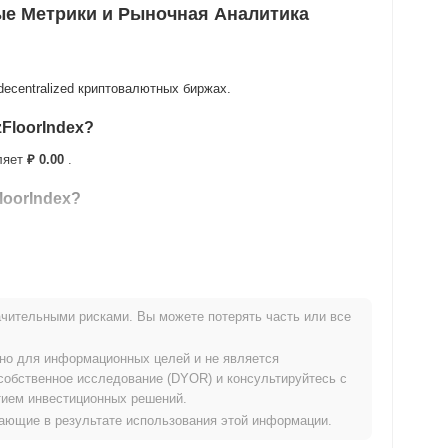
вые Метрики и Рыночная Аналитика
 decentralized криптовалютных биржах.
FloorIndex?
вляет
₽ 0.00
.
loorIndex?
е своего ATH .
чительными рисками. Вы можете потерять часть или все
ию с более широким криптовалютным рынком?
ьно для информационных целей и не является
авая от общего криптовалютного рынка который показал рост
собственное исследование (DYOR) и консультируйтесь с
вижении BURR относительно более широкого рыночного
ием инвестиционных решений.
икающие в результате использования этой информации.