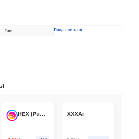
 продолжают сопротивляться
мин. чтение
Предложить тег
Tеги
свой флаг токенизации в недвижимости
. чтение
лл-Стрит в свое крипто-приложение в
0 акциями
ты
. чтение
ицензию брокера-дилера в США для акций
HEX (Pulsechain)
XXXAi
. чтение