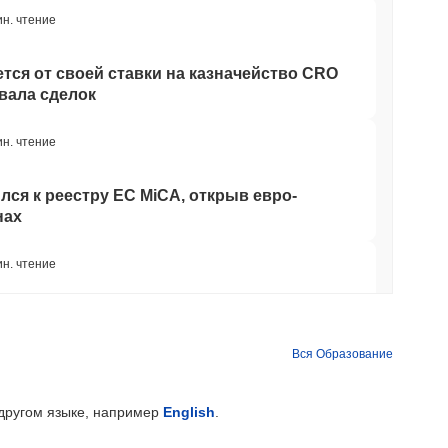
ин. чтение
тся от своей ставки на казначейство CRO
звала сделок
ин. чтение
лся к реестру ЕС MiCA, открыв евро-
нах
ин. чтение
вы утроились до $7.4 млрд на фоне
части DeFi
Вся Образование
мин. чтение
 другом языке, например
English
.
TORS
 CLARITY откладывается на сентябрь, так