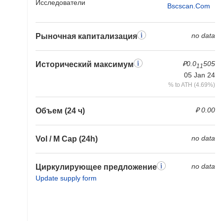
Исследователи
Bscscan.com
no data
Рыночная капитализация
₽0.0
505
Исторический максимум
11
05 Jan 24
% to ATH (4.69%)
₽ 0.00
Объем (24 ч)
no data
Vol / M Cap (24h)
no data
Циркулирующее предложение
Update supply form