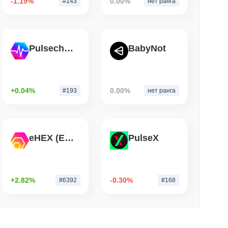
-1.19%
0.00%
#143
нет ранга
TORS
на мертвой точке по мере приближения
Pulsechain
BabyNot
. чтение
ется к гонке банков по токенизации
+0.04%
0.00%
#193
нет ранга
eHEX (Ethereum)
PulseX
+2.82%
-0.30%
#6392
#168