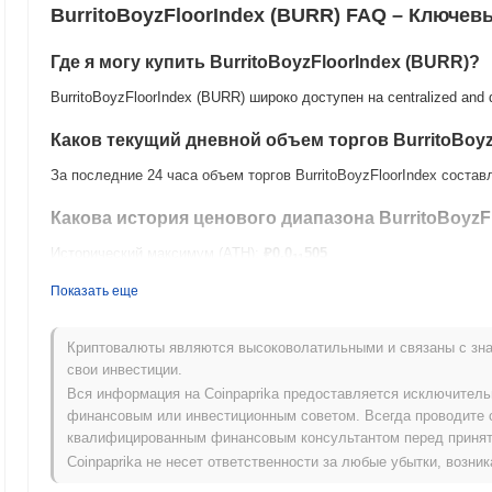
BurritoBoyzFloorIndex (BURR) FAQ – Ключе
Где я могу купить BurritoBoyzFloorIndex (BURR)?
BurritoBoyzFloorIndex (BURR) широко доступен на centralized and
Каков текущий дневной объем торгов BurritoBoyz
За последние 24 часа объем торгов BurritoBoyzFloorIndex соста
Какова история ценового диапазона BurritoBoyzF
Исторический максимум (ATH):
₽0.0
505
11
Исторический минимум (ATL):
₽ 0.00
Показать еще
BurritoBoyzFloorIndex в настоящее время торгуется на
~4.48%
ниж
Криптовалюты являются высоковолатильными и связаны с зна
Как BurritoBoyzFloorIndex работает по сравнен
свои инвестиции.
Вся информация на Coinpaprika предоставляется исключител
За последние 7 дней BurritoBoyzFloorIndex вырос на
0.00%
, отст
финансовым или инвестиционным советом. Всегда проводите 
на
0.57%
. Это указывает на временное отставание в ценовом д
квалифицированным финансовым консультантом перед принят
импульса.
Coinpaprika не несет ответственности за любые убытки, возн