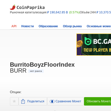
Рыночная капитализация:
₽ 190,642.85 B
(0.57%)
Объём 24H:
₽ 10,370.
API
Новости
Образование
Обзор рынка
Основные моме
BurritoBoyzFloorIndex
BURR
нет ранга
Опции:
Поделиться
Сравнение Монет
Обновить Монет