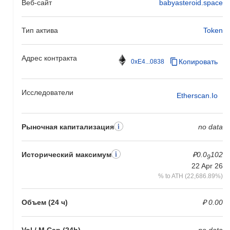
Веб-сайт
babyasteroid.space
Тип актива
Token
Адрес контракта
Копировать
0xE4...0838
Исследователи
Etherscan.io
Рыночная капитализация
no data
Исторический максимум
₽0.0
102
9
22 Apr 26
% to ATH (22,686.89%)
Объем (24 ч)
₽ 0.00