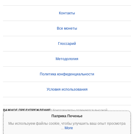
Контакты
Все монеты
Глоссарий
Методология
Политика конфиденциальности
Условия использования
ВАЖНОЕ ПРЕДУПРЕЖДЕНИЕ:
Криптовалюты отличаются высокой
волатильностью и сопряжены со значительными рисками. Вы можете потерять
Паприка Печенье
часть или все свои инвестиции. Вся информация на Coinpaprika предоставляется
Мы используем файлы cookie, чтобы улучшить ваш опыт просмотра
исключительно в информационных целях и не является финансовой или
...
More
инвестиционной рекомендацией. Всегда проводите собственное исследование