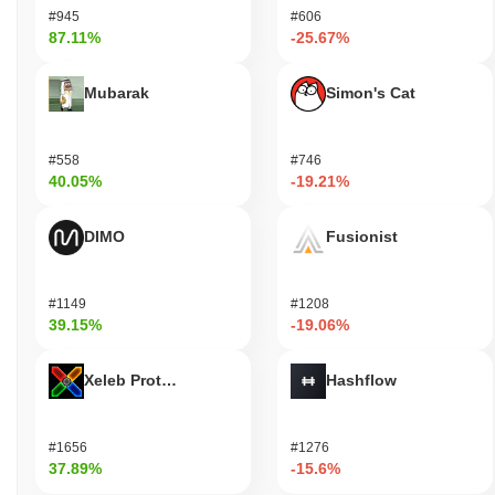
#945
#606
87.11%
-25.67%
Mubarak
Simon's Cat
#558
#746
40.05%
-19.21%
DIMO
Fusionist
#1149
#1208
39.15%
-19.06%
Xeleb Protocol
Hashflow
#1656
#1276
37.89%
-15.6%