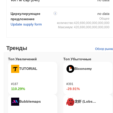
Vol / M Cap (24h)
no data
Циркулирующее
no data
предложение
Общее
количество:420,690,000,000,000,000
Update supply form
Максимум: 420,690,000,000,000,000
Тренды
Обзор рынк
Топ Увеличений
Топ Убыточные
TUTORIAL
Biconomy
#187
#391
110.29%
-29.91%
Bubblemaps
龙虾 (Lobster)