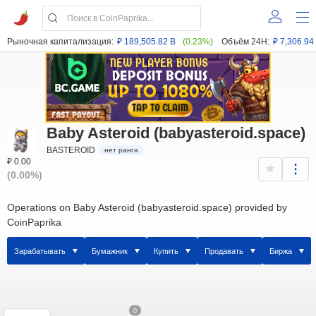
Рыночная капитализация:
₽ 189,505.82 B
(0.23%)
Объём 24H:
₽ 7,306.94
Baby Asteroid (babyasteroid.space)
BASTEROID
нет ранга
₽ 0.00
(0.00%)
Operations on Baby Asteroid (babyasteroid.space) provided by
CoinPaprika
Зарабатывать
Бумажник
Купить
Продавать
Биржа
0