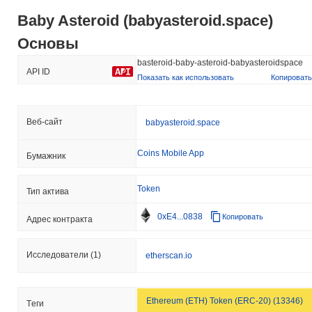
Baby Asteroid (babyasteroid.space)
Основы
basteroid-baby-asteroid-babyasteroidspace
API ID
Показать как использовать
Копировать
Веб-сайт
babyasteroid.space
Coins Mobile App
Бумажник
Token
Тип актива
0xE4...0838
Копировать
Адрес контракта
Исследователи
(1)
etherscan.io
Ethereum (ETH) Token (ERC-20) (13346)
Tеги