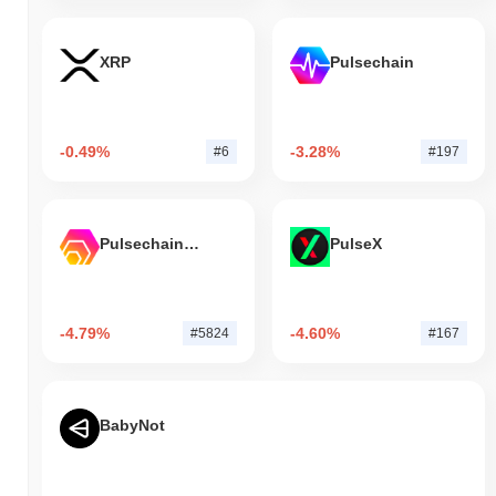
XRP
Pulsechain
-0.49%
-3.28%
#6
#197
Pulsechain Bridged HEX (Pulsechain)
PulseX
-4.79%
-4.60%
#5824
#167
BabyNot