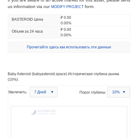
If you are aware of an active market for this asset, please send
us information via our
form.
MODIFY PROJECT
₽ 0.00
BASTEROID Цена
0.00%
₽ 0.00
Объем за 24 часа
0.00%
Прочитайте здесь как использовать эти данные
Baby Asteroid (babyasteroid.space) Историческая глубина рынка
(10%):
Увеличить:
7 Дней
Порог глубины:
10%