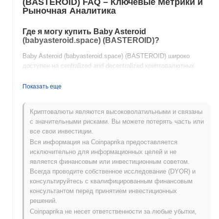
(BASTEROID) FAQ – Ключевые Метрики и
Рыночная Аналитика
Где я могу купить Baby Asteroid
(babyasteroid.space) (BASTEROID)?
Baby Asteroid (babyasteroid.space) (BASTEROID) широко
доступен на centralized and decentralized криптовалютных
биржах.
Показать еще
Каков текущий дневной объем торгов Baby
Asteroid (babyasteroid.space)?
Криптовалюты являются высоковолатильными и связаны
За последние 24 часа объем торгов Baby Asteroid
с значительными рисками. Вы можете потерять часть или
(babyasteroid.space) составляет
₽ 0.00
.
все свои инвестиции.
Вся информация на Coinpaprika предоставляется
Какова история ценового диапазона Baby
исключительно для информационных целей и не
Asteroid (babyasteroid.space)?
является финансовым или инвестиционным советом.
Всегда проводите собственное исследование (DYOR) и
Исторический максимум (ATH):
₽0.0
102
9
консультируйтесь с квалифицированным финансовым
Исторический минимум (ATL):
NaN
консультантом перед принятием инвестиционных
решений.
Baby Asteroid (babyasteroid.space) в настоящее время
Coinpaprika не несет ответственности за любые убытки,
торгуется на
~99.56%
ниже своего ATH .