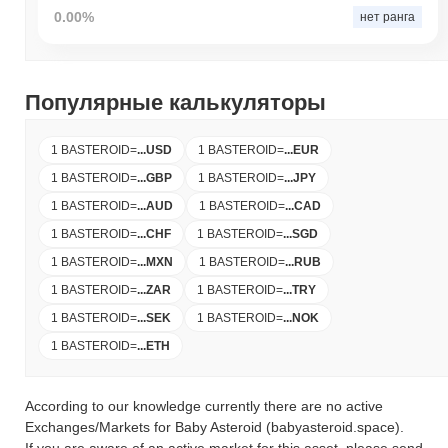
0.00%
нет ранга
Популярные калькуляторы
1 BASTEROID
=
...
USD
1 BASTEROID
=
...
EUR
1 BASTEROID
=
...
GBP
1 BASTEROID
=
...
JPY
1 BASTEROID
=
...
AUD
1 BASTEROID
=
...
CAD
1 BASTEROID
=
...
CHF
1 BASTEROID
=
...
SGD
1 BASTEROID
=
...
MXN
1 BASTEROID
=
...
RUB
1 BASTEROID
=
...
ZAR
1 BASTEROID
=
...
TRY
1 BASTEROID
=
...
SEK
1 BASTEROID
=
...
NOK
1 BASTEROID
=
...
ETH
According to our knowledge currently there are no active
Exchanges/Markets for Baby Asteroid (babyasteroid.space).