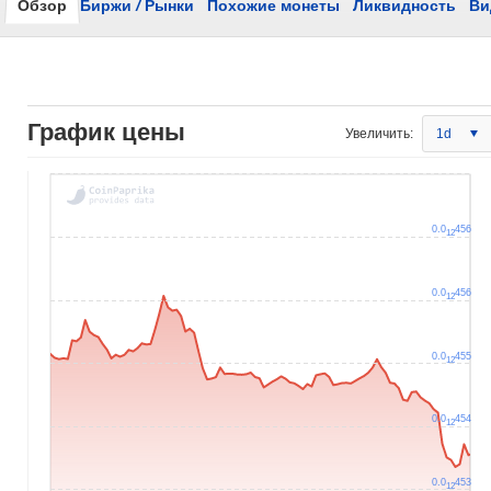
Обзор
Биржи
/
Рынки
Похожие монеты
Ликвидность
Ви
График цены
Увеличить:
1d
0.0
456
12
0.0
456
12
0.0
455
12
0.0
454
12
0.0
453
12