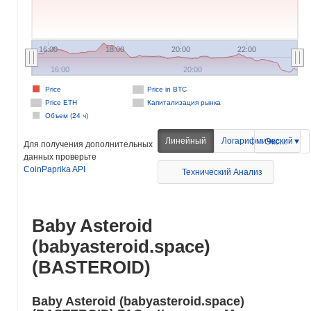
16:00
18:00
20:00
22:00
16:00
20:00
Price
Price in BTC
Price ETH
Капитализация рынка
Объем (24 ч)
Линейный
Логарифмический
Экспорт
Для получения дополнительных
данных проверьте
CoinPaprika API
Технический Анализ
Baby Asteroid
(babyasteroid.space)
(BASTEROID)
Baby Asteroid (babyasteroid.space)