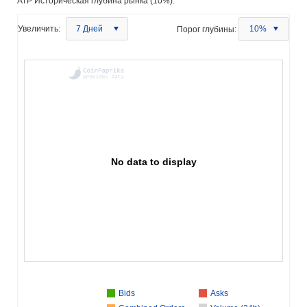
ATP Историческая глубина рынка (10%):
Увеличить:
7 Дней
Порог глубины:
10%
No data to display
Bids
Asks