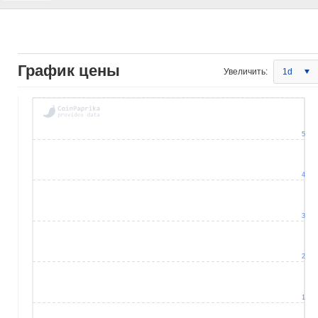
График цены
Увеличить:
1d
5
4
3
2
1