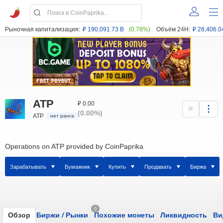
Рыночная капитализация:
₽ 190,091.73 B
(0.78%)
Объём 24H:
₽ 28,406.0
ATP
₽ 0.00
(0.00%)
ATP
нет ранга
Operations on ATP provided by CoinPaprika
Зарабатывать
Бумажник
Купить
Продавать
Биржа
0
Обзор
Биржи
/
Рынки
Похожие монеты
Ликвидность
Ви