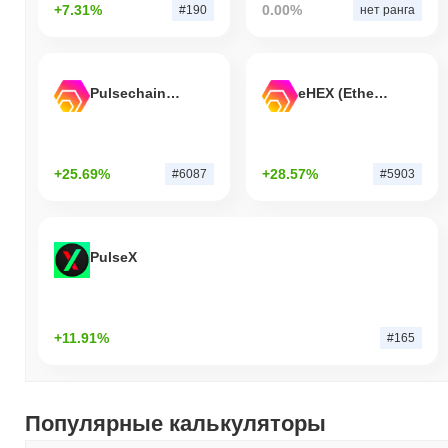
+7.31%
0.00%
#190
нет ранга
Pulsechain Bridged HEX (Pulsechain)
eHEX (Ethereum)
+25.69%
+28.57%
#6087
#5903
PulseX
+11.91%
#165
Популярные калькуляторы