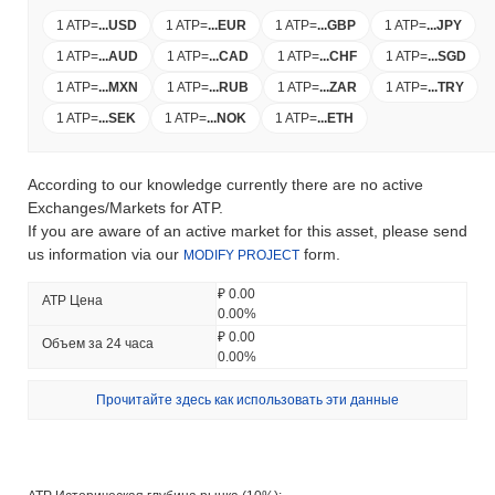
1 ATP
=
...
USD
1 ATP
=
...
EUR
1 ATP
=
...
GBP
1 ATP
=
...
JPY
1 ATP
=
...
AUD
1 ATP
=
...
CAD
1 ATP
=
...
CHF
1 ATP
=
...
SGD
1 ATP
=
...
MXN
1 ATP
=
...
RUB
1 ATP
=
...
ZAR
1 ATP
=
...
TRY
1 ATP
=
...
SEK
1 ATP
=
...
NOK
1 ATP
=
...
ETH
According to our knowledge currently there are no active
Exchanges/Markets for ATP.
If you are aware of an active market for this asset, please send
us information via our
form.
MODIFY PROJECT
₽ 0.00
ATP Цена
0.00%
₽ 0.00
Объем за 24 часа
0.00%
Прочитайте здесь как использовать эти данные