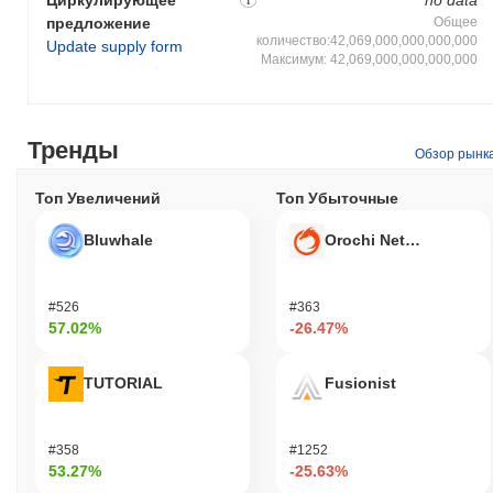
Циркулирующее
no data
большее количество транзакций в секунду. Кроме того, ATP
предложение
Общее
использует уникальный механизм консенсуса, который
количество:42,069,000,000,000,000
Update supply form
сочетает proof-of-stake с делегированным управлением,
Максимум: 42,069,000,000,000,000
позволяя заинтересованным сторонам активно участвовать в
процессах принятия решений и распределения ресурсов.
Экосистема дополнительно обогащается стратегическими
партнерствами с различными блокчейн-проектами и
Тренды
Обзор рынк
предприятиями, что облегчает межсетевую совместимость и
расширяет ее полезность на различных платформах. ATP
Топ Увеличений
Топ Убыточные
также предлагает надежные ресурсы для разработчиков,
включая SDK и полную документацию, что упрощает
Bluwhale
Orochi Network
разработку децентрализованных приложений. Этот акцент на
опыте разработчиков, в сочетании с приверженностью к
безопасности и конфиденциальности с помощью
#526
#363
современных криптографических технологий, позиционирует
57.02%
-26.47%
ATP как уникального игрока в блокчейн-ландшафте,
обслуживающего как разработчиков, так и конечных
TUTORIAL
Fusionist
пользователей.
Что можно делать с ATP?
#358
#1252
Токен ATP выполняет несколько практических функций в
53.27%
-25.63%
своей экосистеме. Он в первую очередь используется для