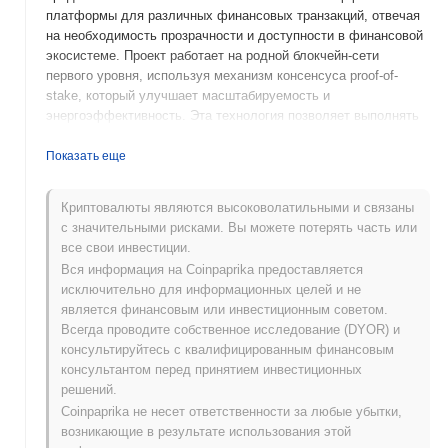
платформы для различных финансовых транзакций, отвечая
на необходимость прозрачности и доступности в финансовой
экосистеме. Проект работает на родной блокчейн-сети
первого уровня, используя механизм консенсуса proof-of-
stake, который улучшает масштабируемость и
энергоэффективность. Эта технология позволяет выполнять
смарт-контракты и поддерживает широкий спектр
децентрализованных приложений (dApps). Родной токен ATP
Показать еще
выполняет несколько функций в экосистеме, включая
комиссии за транзакции, вознаграждения за стекинг и участие
Криптовалюты являются высоковолатильными и связаны
в управлении, позволяя держателям влиять на развитие
с значительными рисками. Вы можете потерять часть или
проекта и процессы принятия решений. ATP выделяется
все свои инвестиции.
своим акцентом на удобные интерфейсы и надежные функции
Вся информация на Coinpaprika предоставляется
безопасности, что делает его значимым игроком в
исключительно для информационных целей и не
пространстве DeFi. Его приверженность созданию
является финансовым или инвестиционным советом.
децентрализованной финансовой среды делает его
Всегда проводите собственное исследование (DYOR) и
актуальным для пользователей, ищущих инновационные
консультируйтесь с квалифицированным финансовым
финансовые решения.
консультантом перед принятием инвестиционных
Когда и как начался ATP?
решений.
Coinpaprika не несет ответственности за любые убытки,
ATP возник в марте 2021 года, когда основная команда
возникающие в результате использования этой
выпустила свой белый документ, описывающий видение