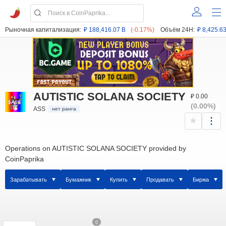
Рыночная капитализация:
₽ 188,416.07 B
(-0.17%)
Объём 24H:
₽ 8,425.6
AUTISTIC SOLANA SOCIETY
₽ 0.00
(0.00%)
ASS
нет ранга
Operations on AUTISTIC SOLANA SOCIETY provided by
CoinPaprika
Зарабатывать
Бумажник
Купить
Продавать
Биржа
0