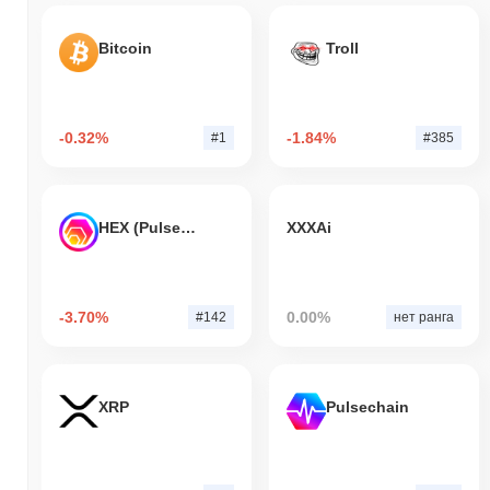
Bitcoin
Troll
-0.32%
-1.84%
#1
#385
HEX (Pulsechain)
XXXAi
-3.70%
0.00%
#142
нет ранга
XRP
Pulsechain