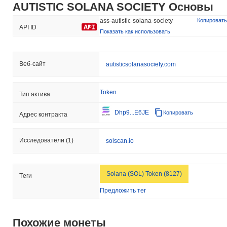
AUTISTIC SOLANA SOCIETY Основы
ass-autistic-solana-society
Копировать
API ID
Показать как использовать
Веб-сайт
autisticsolanasociety.com
Token
Тип актива
Dhp9...E6JE
Копировать
Адрес контракта
Исследователи
(1)
solscan.io
Solana (SOL) Token (8127)
Tеги
Предложить тег
Похожие монеты