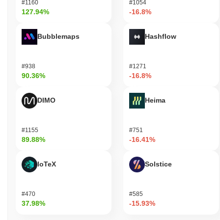
#1160
#1054
127.94%
-16.8%
Bubblemaps
Hashflow
#938
#1271
90.36%
-16.8%
DIMO
Heima
#1155
#751
89.88%
-16.41%
IoTeX
Solstice
#470
#585
37.98%
-15.93%