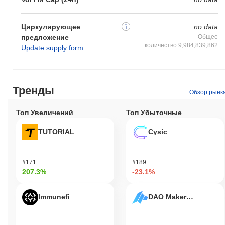
Циркулирующее
no data
предложение
Общее
количество:9,984,839,862
Update supply form
Тренды
Обзор рынк
Топ Увеличений
Топ Убыточные
TUTORIAL
Cysic
#171
#189
207.3%
-23.1%
Immunefi
DAO Maker Token