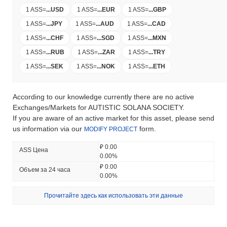
1 ASS
=
...
USD
1 ASS
=
...
EUR
1 ASS
=
...
GBP
1 ASS
=
...
JPY
1 ASS
=
...
AUD
1 ASS
=
...
CAD
1 ASS
=
...
CHF
1 ASS
=
...
SGD
1 ASS
=
...
MXN
1 ASS
=
...
RUB
1 ASS
=
...
ZAR
1 ASS
=
...
TRY
1 ASS
=
...
SEK
1 ASS
=
...
NOK
1 ASS
=
...
ETH
According to our knowledge currently there are no active
Exchanges/Markets for AUTISTIC SOLANA SOCIETY.
If you are aware of an active market for this asset, please send
us information via our
form.
MODIFY PROJECT
₽ 0.00
ASS Цена
0.00%
₽ 0.00
Объем за 24 часа
0.00%
Прочитайте здесь как использовать эти данные