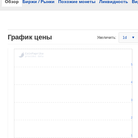
Обзор
Биржи
/
Рынки
Похожие монеты
Ликвидность
Ви
График цены
Увеличить:
1d
5
4
3
2
1