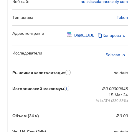
Веб-сайт
autisticsolanasociety.com
Тип актива
Token
Адрес контракта
Копировать
Dhp9...E6JE
Исследователи
Solscan.io
Рыночная капитализация
no data
Исторический максимум
₽ 0.00009648
15 Mar 24
% to ATH (330.83%)
Объем (24 ч)
₽ 0.00
Vol / M Cap (24h)
no data