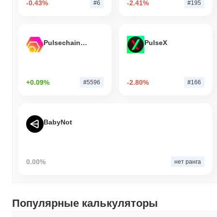
-0.43%
-2.41%
#6
#195
Pulsechain Bridged HEX (Pulsechain)
PulseX
+0.09%
-2.80%
#5596
#166
BabyNot
0.00%
нет ранга
Популярные калькуляторы