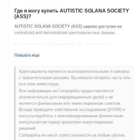
Где я могу купить AUTISTIC SOLANA SOCIETY
(ASS)?
AUTISTIC SOLANA SOCIETY (ASS) широко доступен на
centralized and decentralized криптовалютных биржах.
Каков текущий дневной объем торгов
AUTISTIC SOLANA SOCIETY?
Показать еще
За последние 24 часа объем торгов AUTISTIC SOLANA
SOCIETY составляет
₽ 0.00
.
Криптовалюты являются высоковолатильными и связаны
с значительными рисками. Вы можете потерять часть или
Какова история ценового диапазона AUTISTIC
все свои инвестиции.
SOLANA SOCIETY?
Вся информация на Coinpaprika предоставляется
Исторический максимум (ATH):
₽ 0.00009648
исключительно для информационных целей и не
Исторический минимум (ATL):
₽ 0.00
является финансовым или инвестиционным советом.
Всегда проводите собственное исследование (DYOR) и
AUTISTIC SOLANA SOCIETY в настоящее время торгуется на
консультируйтесь с квалифицированным финансовым
~76.79%
ниже своего ATH .
консультантом перед принятием инвестиционных
решений.
Как AUTISTIC SOLANA SOCIETY работает по
Coinpaprika не несет ответственности за любые убытки,
сравнению с более широким криптовалютным