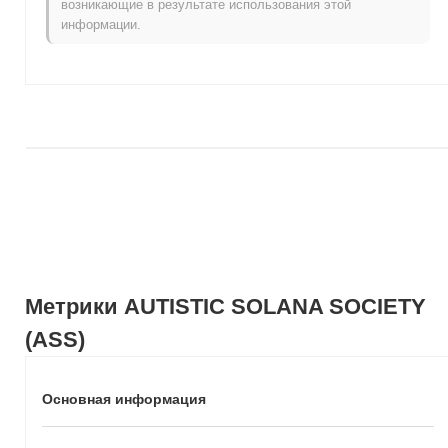
возникающие в результате использования этой
рынком?
информации.
За последние 7 дней AUTISTIC SOLANA SOCIETY вырос на
0.00%
, опережая общий криптовалютный рынок который
показал снижение на
0.17%
. Это указывает на сильную
производительность ценового движения ASS относительно
более широкого рыночного импульса.
Метрики AUTISTIC SOLANA SOCIETY
(ASS)
Основная информация