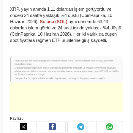
XRP, yayın anında 1.11 dolardan işlem görüyordu ve
önceki 24 saatte yaklaşık %4 düştü (CoinPaprika, 10
Haziran 2026).
Solana (SOL)
aynı dönemde 63.43
dolardan işlem gördü ve 24 saat içinde yaklaşık %4 düştü
(CoinPaprika, 10 Haziran 2026). Her iki varlık da düşen
spot fiyatlara rağmen ETF ürünlerine giriş kaydetti.
Kripto paralar son derece dalgalıdır ve önemli riskler içerir. Yatırımınızın bir kısmını veya tamamını
kaybedebilirsiniz.
Coinpaprika üzerindeki tüm bilgiler yalnızca bilgilendirme amaçlıdır ve finansal veya yatırım tavsiyesi
niteliği taşımaz. Yatırım kararları almadan önce her zaman kendi araştırmanızı yapın (DYOR) ve nitelikli
bir finansal danışmana danışın.
Coinpaprika, bu bilgilerin kullanımından kaynaklanan herhangi bir kayıptan sorumlu değildir.
Paylaş: