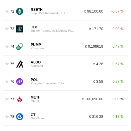
RSETH
72
₺ 98,100.60
-0.07 %
Kelp DAO Restaked ETH
JLP
73
₺ 171.70
-0.03 %
Jupiter Perpetuals Liquidity Provider Token
PUMP
74
₺ 0.108619
0.47 %
Pump.fun
ALGO
75
₺ 4.26
0.57 %
Algorand
POL
76
₺ 3.58
0.27 %
Polygon Ecosystem Token
METH
77
₺ 100,090.00
0.00 %
mETH
GT
78
₺ 316.38
0.17 %
GateToken