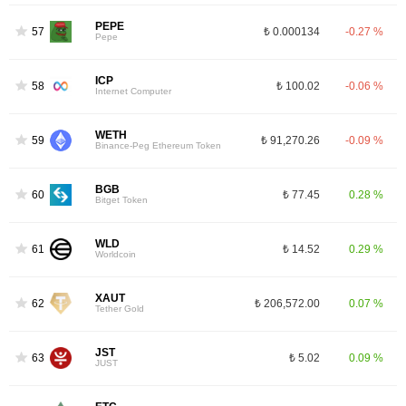
PEPE
57
₺ 0.000134
-0.27 %
Pepe
ICP
58
₺ 100.02
-0.06 %
Internet Computer
WETH
59
₺ 91,270.26
-0.09 %
Binance-Peg Ethereum Token
BGB
60
₺ 77.45
0.28 %
Bitget Token
WLD
61
₺ 14.52
0.29 %
Worldcoin
XAUT
62
₺ 206,572.00
0.07 %
Tether Gold
JST
63
₺ 5.02
0.09 %
JUST