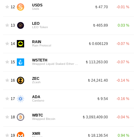
USDS
12
₺ 47.70
-0.01 %
Usds
LEO
13
₺ 465.89
0.03 %
LEO Token
RAIN
14
₺ 0.606129
-0.07 %
Rain Protocol
WSTETH
15
₺ 113,263.00
-0.07 %
Wrapped Liquid Staked Ether 2.0
ZEC
16
₺ 24,241.40
-0.14 %
Zcash
ADA
17
₺ 9.54
-0.16 %
Cardano
WBTC
18
₺ 3,093,409.00
-0.04 %
Wrapped Bitcoin
XMR
19
₺ 18,136.54
0.94 %