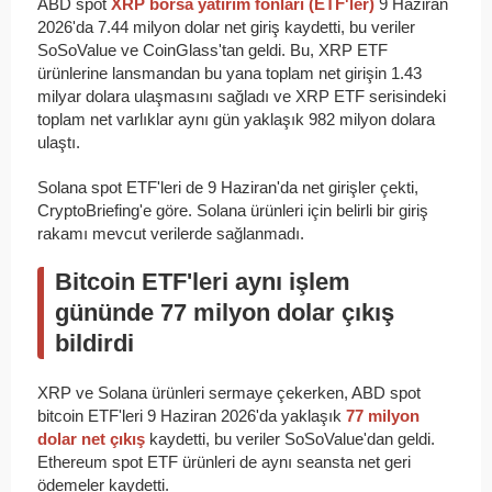
ABD spot
XRP borsa yatırım fonları (ETF'ler)
9 Haziran
2026'da 7.44 milyon dolar net giriş kaydetti, bu veriler
SoSoValue ve CoinGlass'tan geldi. Bu, XRP ETF
ürünlerine lansmandan bu yana toplam net girişin 1.43
milyar dolara ulaşmasını sağladı ve XRP ETF serisindeki
toplam net varlıklar aynı gün yaklaşık 982 milyon dolara
ulaştı.
Solana spot ETF'leri de 9 Haziran'da net girişler çekti,
CryptoBriefing'e göre. Solana ürünleri için belirli bir giriş
rakamı mevcut verilerde sağlanmadı.
Bitcoin ETF'leri aynı işlem
gününde 77 milyon dolar çıkış
bildirdi
XRP ve Solana ürünleri sermaye çekerken, ABD spot
bitcoin ETF'leri 9 Haziran 2026'da yaklaşık
77 milyon
dolar net çıkış
kaydetti, bu veriler SoSoValue'dan geldi.
Ethereum spot ETF ürünleri de aynı seansta net geri
ödemeler kaydetti.