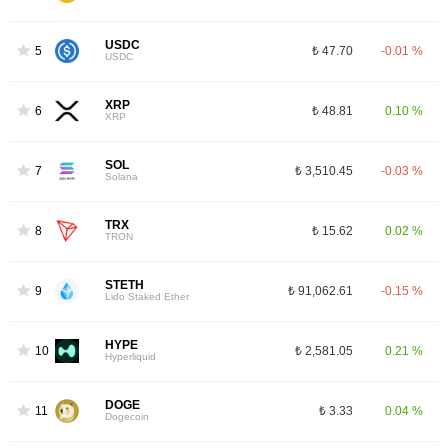
USDC
5
₺ 47.70
-0.01 %
USDC
XRP
6
₺ 48.81
0.10 %
XRP
SOL
7
₺ 3,510.45
-0.03 %
Solana
TRX
8
₺ 15.62
0.02 %
TRON
STETH
9
₺ 91,062.61
-0.15 %
Lido Staked Ether
HYPE
10
₺ 2,581.05
0.21 %
Hyperliquid
DOGE
11
₺ 3.33
0.04 %
Dogecoin