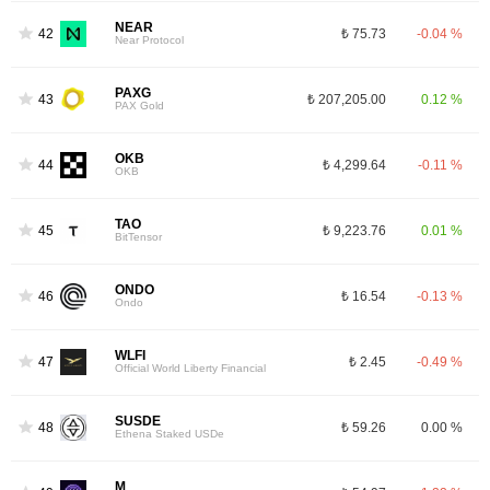
NEAR
42
₺ 75.73
-0.04 %
Near Protocol
PAXG
43
₺ 207,205.00
0.12 %
PAX Gold
OKB
44
₺ 4,299.64
-0.11 %
OKB
TAO
45
₺ 9,223.76
0.01 %
BitTensor
ONDO
46
₺ 16.54
-0.13 %
Ondo
WLFI
47
₺ 2.45
-0.49 %
Official World Liberty Financial
SUSDE
48
₺ 59.26
0.00 %
Ethena Staked USDe
M