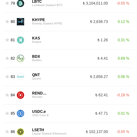
LBTC
79
₺ 3,104,011.00
-0.05 %
Lombard Staked BTC
KHYPE
80
₺ 2,636.73
0.12 %
Kinetiq Staked HYPE
KAS
81
₺ 1.26
0.31 %
Kaspa
BDX
82
₺ 4.41
0.69 %
Beldex
QNT
83
₺ 2,856.27
0.06 %
Quant
RENDER
84
₺ 62.41
-0.28 %
Render
USDC.e
85
₺ 47.71
0.01 %
USD Coin.E
LSETH
86
₺ 102,137.00
-0.05 %
Liquid Staked Ethereum