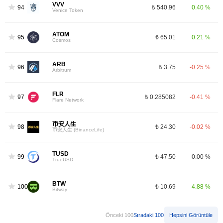
VVV
94
₺ 540.96
0.40 %
Venice Token
ATOM
95
₺ 65.01
0.21 %
Cosmos
ARB
96
₺ 3.75
-0.25 %
Arbitrum
FLR
97
₺ 0.285082
-0.41 %
Flare Network
币安人生
98
₺ 24.30
-0.02 %
币安人生 (BinanceLife)
TUSD
99
₺ 47.50
0.00 %
TrueUSD
BTW
100
₺ 10.69
4.88 %
Bitway
Önceki 100
Sıradaki 100
Hepsini Görüntüle