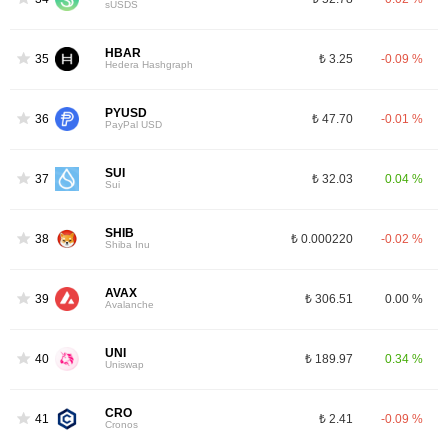
sUSDS
HBAR
35
₺ 3.25
-0.09 %
Hedera Hashgraph
PYUSD
36
₺ 47.70
-0.01 %
PayPal USD
SUI
37
₺ 32.03
0.04 %
Sui
SHIB
38
₺ 0.000220
-0.02 %
Shiba Inu
AVAX
39
₺ 306.51
0.00 %
Avalanche
UNI
40
₺ 189.97
0.34 %
Uniswap
CRO
41
₺ 2.41
-0.09 %
Cronos