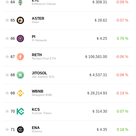
ETC
64
₺ 308.31
-0.09 %
Ethereum Classic
ASTER
65
₺ 28.62
-0.07 %
Aster
PI
66
₺ 4.25
0.76 %
Pi Network
RETH
67
₺ 106,581.00
-0.06 %
Rocket Pool ETH
JITOSOL
68
₺ 4,537.31
-0.08 %
Jito Staked SOL
WBNB
69
₺ 28,214.93
-0.19 %
Wrapped BNB
KCS
70
₺ 314.30
0.07 %
KuCoin Token
ENA
71
₺ 4.35
0.18 %
Ethena