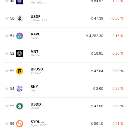
49
₺ 54.97
-1.22 %
MemeCore
USDF
50
₺ 47.39
-0.03 %
Falcon USD
AAVE
51
₺ 4,282.30
-0.15 %
Aave
MNT
52
₺ 19.91
-0.30 %
Mantle
BFUSD
53
₺ 47.64
0.00 %
BFUSD
SKY
54
₺ 2.60
-0.22 %
Sky
USDD
55
₺ 47.68
0.00 %
USDD
SYRUPUSDC
56
₺ 56.10
-0.01 %
SyrupUSDC