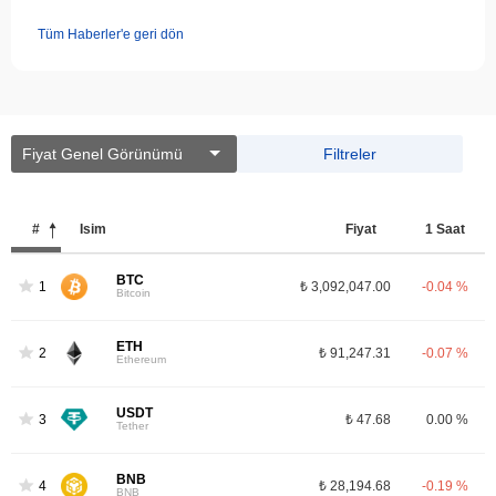
Tüm Haberler'e geri dön
Fiyat Genel Görünümü
Filtreler
#
İsim
Fiyat
1 Saat
BTC
1
₺ 3,092,047.00
-0.04 %
Bitcoin
ETH
2
₺ 91,247.31
-0.07 %
Ethereum
USDT
3
₺ 47.68
0.00 %
Tether
BNB
4
₺ 28,194.68
-0.19 %
BNB