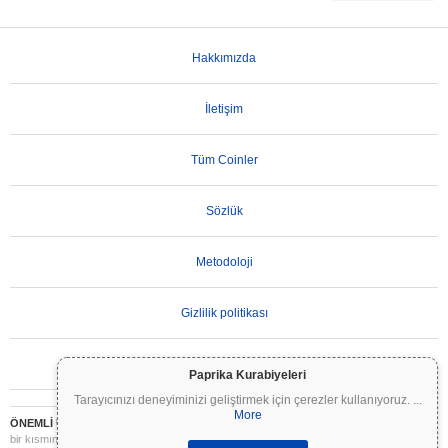
Hakkımızda
İletişim
Tüm Coinler
Sözlük
Metodoloji
Gizlilik politikası
Kullanım Koşulları
Paprika Kurabiyeleri
Tarayıcınızı deneyiminizi geliştirmek için çerezler kullanıyoruz.
...
More
ÖNEMLİ UYARI:
Kripto paralar son derece volatildir ve önemli riskler içerir. Yatırımınızın
bir kısmını veya tamamını kaybedebilirsiniz. Coinpaprika üzerindeki tüm bilgiler yalnızca