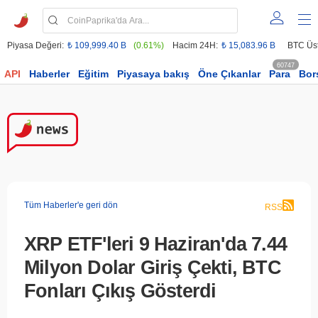
Piyasa Değeri:
₺ 109,999.40 B
(0.61%)
Hacim 24H:
₺ 15,083.96 B
BTC Üst
60747
API
Haberler
Eğitim
Piyasaya bakış
Öne Çıkanlar
Para
Bor
Tüm Haberler'e geri dön
RSS
XRP ETF'leri 9 Haziran'da 7.44
Milyon Dolar Giriş Çekti, BTC
Fonları Çıkış Gösterdi