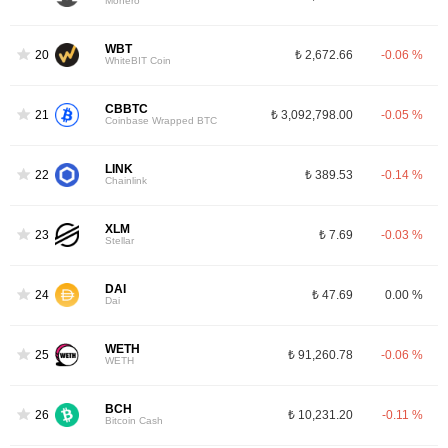
Monero
WBT
20
₺ 2,672.66
-0.06 %
WhiteBIT Coin
CBBTC
21
₺ 3,092,798.00
-0.05 %
Coinbase Wrapped BTC
LINK
22
₺ 389.53
-0.14 %
Chainlink
XLM
23
₺ 7.69
-0.03 %
Stellar
DAI
24
₺ 47.69
0.00 %
Dai
WETH
25
₺ 91,260.78
-0.06 %
WETH
BCH
26
₺ 10,231.20
-0.11 %
Bitcoin Cash