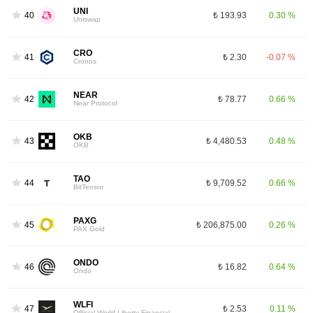
UNI
40
₺ 193.93
0.30 %
Uniswap
CRO
41
₺ 2.30
-0.07 %
Cronos
NEAR
42
₺ 78.77
0.66 %
Near Protocol
OKB
43
₺ 4,480.53
0.48 %
OKB
TAO
44
₺ 9,709.52
0.66 %
BitTensor
PAXG
45
₺ 206,875.00
0.26 %
PAX Gold
ONDO
46
₺ 16.82
0.64 %
Ondo
WLFI
47
₺ 2.53
0.11 %
Official World Liberty Financial