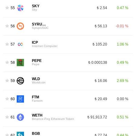
SKY
55
₺ 2.54
0.47 %
Sky
SYRUPUSDC
56
₺ 56.13
-0.01 %
SyrupUSDC
ICP
57
₺ 105.20
1.06 %
Internet Computer
PEPE
58
₺ 0.000138
0.49 %
Pepe
WLD
59
₺ 16.06
2.69 %
Worldcoin
FTM
60
₺ 20.49
0.00 %
Fantom
WETH
61
₺ 91,913.72
0.51 %
Binance-Peg Ethereum Token
BGB
62
₺ 77.74
0.44 %