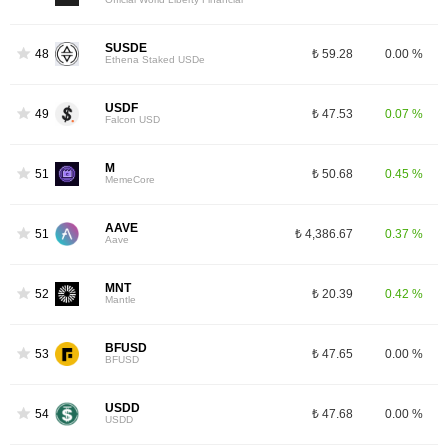
SUSDE
48
₺ 59.28
0.00 %
Ethena Staked USDe
USDF
49
₺ 47.53
0.07 %
Falcon USD
M
51
₺ 50.68
0.45 %
MemeCore
AAVE
51
₺ 4,386.67
0.37 %
Aave
MNT
52
₺ 20.39
0.42 %
Mantle
BFUSD
53
₺ 47.65
0.00 %
BFUSD
USDD
54
₺ 47.68
0.00 %
USDD