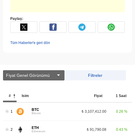
Paylaş:
Tüm Haberler'e geri dön
Fiyat Genel Görünümü
Filtreler
#
İsim
Fiyat
1 Saat
BTC
1
₺ 3,107,412.00
0.26 %
Bitcoin
ETH
2
₺ 91,790.08
0.43 %
Ethereum