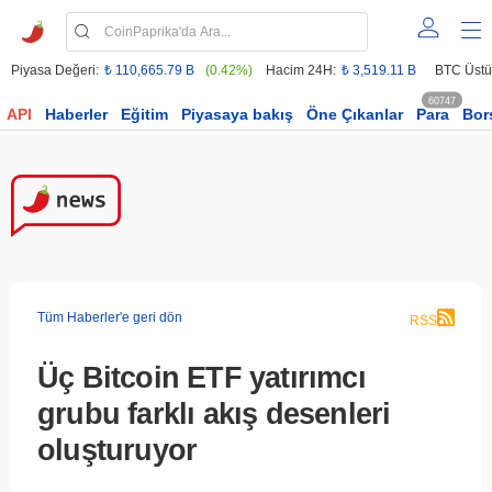
Piyasa Değeri:
₺ 110,665.79 B
(0.42%)
Hacim 24H:
₺ 3,519.11 B
BTC Üstü
60747
API
Haberler
Eğitim
Piyasaya bakış
Öne Çıkanlar
Para
Bor
Tüm Haberler'e geri dön
RSS
Üç Bitcoin ETF yatırımcı
grubu farklı akış desenleri
oluşturuyor