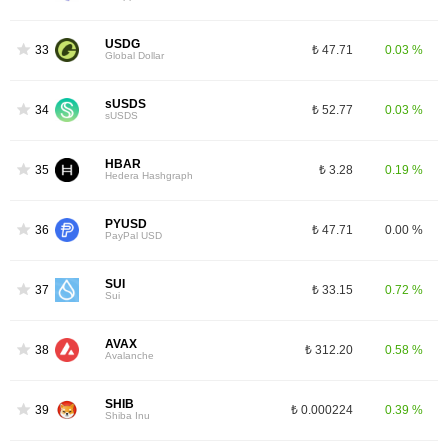
USDG
33
₺ 47.71
0.03 %
Global Dollar
sUSDS
34
₺ 52.77
0.03 %
sUSDS
HBAR
35
₺ 3.28
0.19 %
Hedera Hashgraph
PYUSD
36
₺ 47.71
0.00 %
PayPal USD
SUI
37
₺ 33.15
0.72 %
Sui
AVAX
38
₺ 312.20
0.58 %
Avalanche
SHIB
39
₺ 0.000224
0.39 %
Shiba Inu