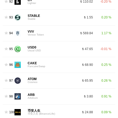
LIT
92
₺ 110.02
-0.20 %
Lighter
STABLE
93
₺ 1.55
0.20 %
Stable
VVV
94
₺ 569.84
1.17 %
Venice Token
USD0
95
₺ 47.65
-0.01 %
Usual USD
CAKE
96
₺ 68.90
0.25 %
PancakeSwap
ATOM
97
₺ 65.95
0.26 %
Cosmos
ARB
98
₺ 3.80
0.91 %
Arbitrum
币安人生
100
₺ 24.88
0.09 %
币安人生 (BinanceLife)