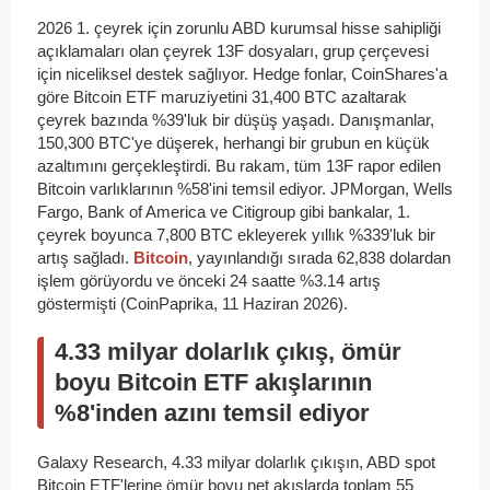
2026 1. çeyrek için zorunlu ABD kurumsal hisse sahipliği
açıklamaları olan çeyrek 13F dosyaları, grup çerçevesi
için niceliksel destek sağlıyor. Hedge fonlar, CoinShares'a
göre Bitcoin ETF maruziyetini 31,400 BTC azaltarak
çeyrek bazında %39'luk bir düşüş yaşadı. Danışmanlar,
150,300 BTC'ye düşerek, herhangi bir grubun en küçük
azaltımını gerçekleştirdi. Bu rakam, tüm 13F rapor edilen
Bitcoin varlıklarının %58'ini temsil ediyor. JPMorgan, Wells
Fargo, Bank of America ve Citigroup gibi bankalar, 1.
çeyrek boyunca 7,800 BTC ekleyerek yıllık %339'luk bir
artış sağladı.
Bitcoin
, yayınlandığı sırada 62,838 dolardan
işlem görüyordu ve önceki 24 saatte %3.14 artış
göstermişti (CoinPaprika, 11 Haziran 2026).
4.33 milyar dolarlık çıkış, ömür
boyu Bitcoin ETF akışlarının
%8'inden azını temsil ediyor
Galaxy Research, 4.33 milyar dolarlık çıkışın, ABD spot
Bitcoin ETF'lerine ömür boyu net akışlarda toplam 55