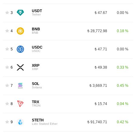
USDT
3
₺ 47.67
0.00 %
Tether
BNB
4
₺ 28,772.98
0.18 %
BNB
USDC
5
₺ 47.71
0.00 %
USDC
XRP
6
₺ 49.38
0.33 %
XRP
SOL
7
₺ 3,669.71
0.45 %
Solana
TRX
8
₺ 15.74
0.04 %
TRON
STETH
9
₺ 91,740.71
0.42 %
Lido Staked Ether