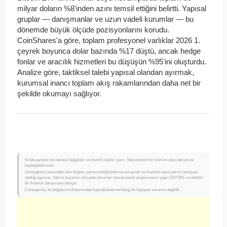
milyar doların %8'inden azını temsil ettiğini belirtti. Yapısal
gruplar — danışmanlar ve uzun vadeli kurumlar — bu
dönemde büyük ölçüde pozisyonlarını korudu.
CoinShares'a göre, toplam profesyonel varlıklar 2026 1.
çeyrek boyunca dolar bazında %17 düştü, ancak hedge
fonlar ve aracılık hizmetleri bu düşüşün %95'ini oluşturdu.
Analize göre, taktiksel talebi yapısal olandan ayırmak,
kurumsal inancı toplam akış rakamlarından daha net bir
şekilde okumayı sağlıyor.
Kripto paralar son derece dalgalıdır ve önemli riskler içerir. Yatırımınızın bir kısmını veya tamamını
kaybedebilirsiniz.
Coinpaprika üzerindeki tüm bilgiler yalnızca bilgilendirme amaçlıdır ve finansal veya yatırım tavsiyesi
niteliği taşımaz. Yatırım kararları almadan önce her zaman kendi araştırmanızı yapın (DYOR) ve nitelikli
bir finansal danışmana danışın.
Coinpaprika, bu bilgilerin kullanımından kaynaklanan herhangi bir kayıptan sorumlu değildir.