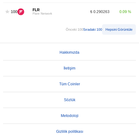
FLR
100
₺ 0.290263
0.09 %
Flare Network
Önceki 100
Sıradaki 100
Hepsini Görüntüle
Hakkımızda
İletişim
Tüm Coinler
Sözlük
Metodoloji
Gizlilik politikası