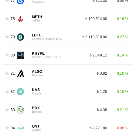
77
₺ 322.30
0.00 %
GateToken
METH
78
₺ 100,514.00
0.16 %
mETH
LBTC
79
₺ 3,119,818.00
0.27 %
Lombard Staked BTC
KHYPE
80
₺ 2,649.12
0.14 %
Kinetiq Staked HYPE
ALGO
81
₺ 3.92
0.16 %
Algorand
KAS
82
₺ 1.25
0.18 %
Kaspa
BDX
83
₺ 4.38
0.21 %
Beldex
QNT
84
₺ 2,771.80
-0.08 %
Quant