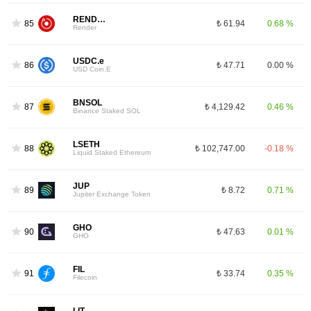
RENDER
85
₺ 61.94
0.68 %
Render
USDC.e
86
₺ 47.71
0.00 %
USD Coin.E
BNSOL
87
₺ 4,129.42
0.46 %
Binance Staked SOL
LSETH
88
₺ 102,747.00
-0.18 %
Liquid Staked Ethereum
JUP
89
₺ 8.72
0.71 %
Jupiter Exchange Token
GHO
90
₺ 47.63
0.01 %
GHO
FIL
91
₺ 33.74
0.35 %
Filecoin