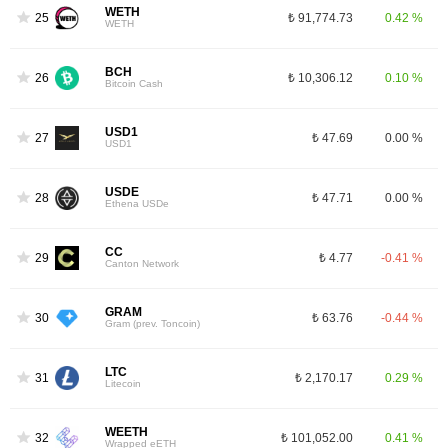
WETH
25
₺ 91,774.73
0.42 %
WETH
BCH
26
₺ 10,306.12
0.10 %
Bitcoin Cash
USD1
27
₺ 47.69
0.00 %
USD1
USDE
28
₺ 47.71
0.00 %
Ethena USDe
CC
29
₺ 4.77
-0.41 %
Canton Network
GRAM
30
₺ 63.76
-0.44 %
Gram (prev. Toncoin)
LTC
31
₺ 2,170.17
0.29 %
Litecoin
WEETH
32
₺ 101,052.00
0.41 %
Wrapped eETH