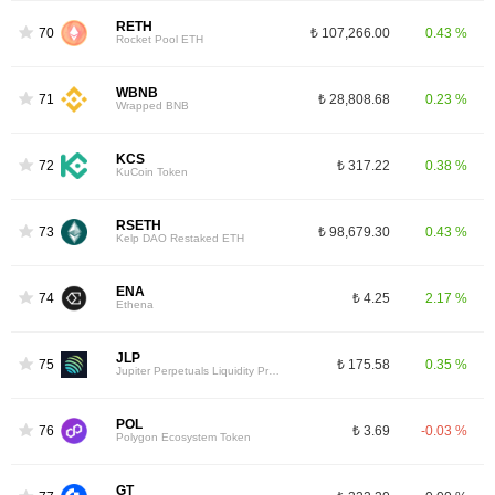
RETH
70
₺ 107,266.00
0.43 %
Rocket Pool ETH
WBNB
71
₺ 28,808.68
0.23 %
Wrapped BNB
KCS
72
₺ 317.22
0.38 %
KuCoin Token
RSETH
73
₺ 98,679.30
0.43 %
Kelp DAO Restaked ETH
ENA
74
₺ 4.25
2.17 %
Ethena
JLP
75
₺ 175.58
0.35 %
Jupiter Perpetuals Liquidity Provider Token
POL
76
₺ 3.69
-0.03 %
Polygon Ecosystem Token
GT