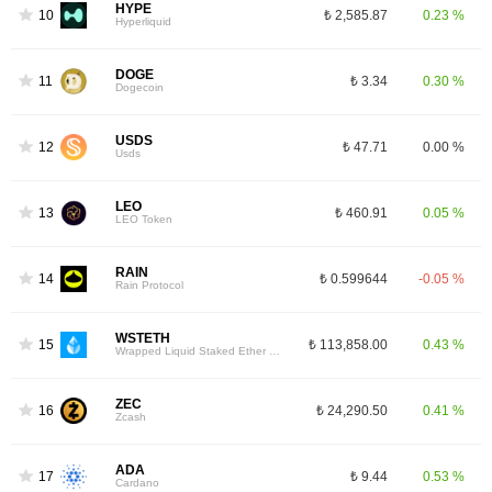
HYPE
10
₺ 2,585.87
0.23 %
Hyperliquid
DOGE
11
₺ 3.34
0.30 %
Dogecoin
USDS
12
₺ 47.71
0.00 %
Usds
LEO
13
₺ 460.91
0.05 %
LEO Token
RAIN
14
₺ 0.599644
-0.05 %
Rain Protocol
WSTETH
15
₺ 113,858.00
0.43 %
Wrapped Liquid Staked Ether 2.0
ZEC
16
₺ 24,290.50
0.41 %
Zcash
ADA
17
₺ 9.44
0.53 %
Cardano