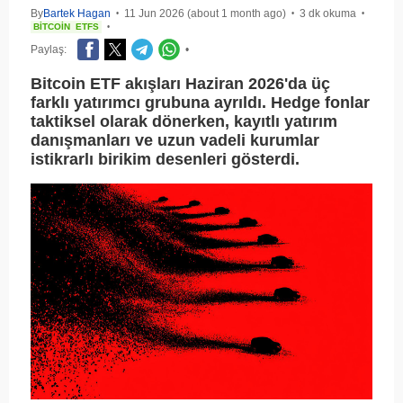
By
Bartek Hagan
11 Jun 2026 (about 1 month ago)
3 dk okuma
•
•
•
BITCOIN
ETFS
•
Paylaş:
•
Bitcoin ETF akışları Haziran 2026'da üç
farklı yatırımcı grubuna ayrıldı. Hedge fonlar
taktiksel olarak dönerken, kayıtlı yatırım
danışmanları ve uzun vadeli kurumlar
istikrarlı birikim desenleri gösterdi.