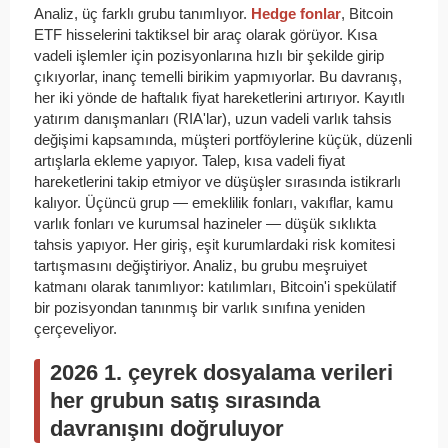
Analiz, üç farklı grubu tanımlıyor.
Hedge fonlar
, Bitcoin
ETF hisselerini taktiksel bir araç olarak görüyor. Kısa
vadeli işlemler için pozisyonlarına hızlı bir şekilde girip
çıkıyorlar, inanç temelli birikim yapmıyorlar. Bu davranış,
her iki yönde de haftalık fiyat hareketlerini artırıyor. Kayıtlı
yatırım danışmanları (RIA'lar), uzun vadeli varlık tahsis
değişimi kapsamında, müşteri portföylerine küçük, düzenli
artışlarla ekleme yapıyor. Talep, kısa vadeli fiyat
hareketlerini takip etmiyor ve düşüşler sırasında istikrarlı
kalıyor. Üçüncü grup — emeklilik fonları, vakıflar, kamu
varlık fonları ve kurumsal hazineler — düşük sıklıkta
tahsis yapıyor. Her giriş, eşit kurumlardaki risk komitesi
tartışmasını değiştiriyor. Analiz, bu grubu meşruiyet
katmanı olarak tanımlıyor: katılımları, Bitcoin'i spekülatif
bir pozisyondan tanınmış bir varlık sınıfına yeniden
çerçeveliyor.
2026 1. çeyrek dosyalama verileri
her grubun satış sırasında
davranışını doğruluyor