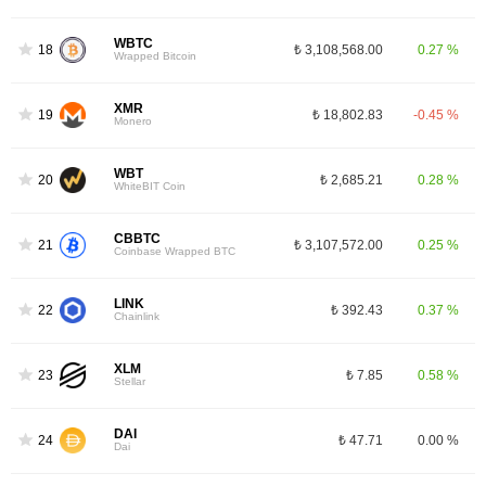
WBTC
18
₺ 3,108,568.00
0.27 %
Wrapped Bitcoin
XMR
19
₺ 18,802.83
-0.45 %
Monero
WBT
20
₺ 2,685.21
0.28 %
WhiteBIT Coin
CBBTC
21
₺ 3,107,572.00
0.25 %
Coinbase Wrapped BTC
LINK
22
₺ 392.43
0.37 %
Chainlink
XLM
23
₺ 7.85
0.58 %
Stellar
DAI
24
₺ 47.71
0.00 %
Dai