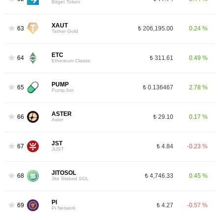
Bitget Token
XAUT
63
₺ 206,195.00
0.24 %
Tether Gold
ETC
64
₺ 311.61
0.49 %
Ethereum Classic
PUMP
65
₺ 0.136467
2.78 %
Pump.fun
ASTER
66
₺ 29.10
0.17 %
Aster
JST
67
₺ 4.84
-0.23 %
JUST
JITOSOL
68
₺ 4,746.33
0.45 %
Jito Staked SOL
PI
69
₺ 4.27
-0.57 %
Pi Network