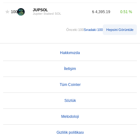
JUPSOL
100
₺ 4,395.19
0.51 %
Jupiter Staked SOL
Önceki 100
Sıradaki 100
Hepsini Görüntüle
Hakkımızda
İletişim
Tüm Coinler
Sözlük
Metodoloji
Gizlilik politikası