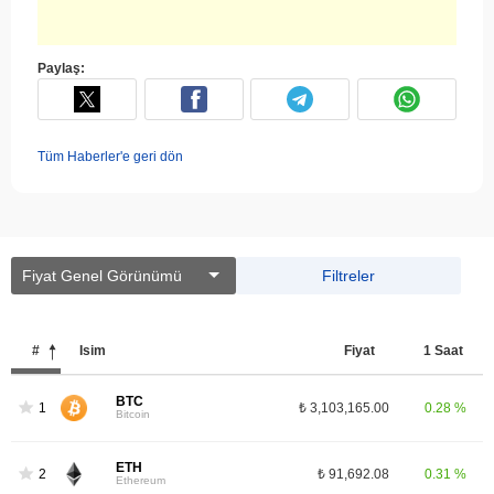
Paylaş:
Tüm Haberler'e geri dön
Fiyat Genel Görünümü
Filtreler
#
İsim
Fiyat
1 Saat
BTC
1
₺ 3,103,165.00
0.28 %
Bitcoin
ETH
2
₺ 91,692.08
0.31 %
Ethereum