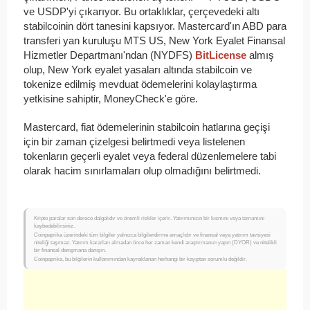
ve USDP'yi çıkarıyor. Bu ortaklıklar, çerçevedeki altı
stabilcoinin dört tanesini kapsıyor. Mastercard'ın ABD para
transferi yan kuruluşu MTS US, New York Eyalet Finansal
Hizmetler Departmanı'ndan (NYDFS)
BitLicense
almış
olup, New York eyalet yasaları altında stabilcoin ve
tokenize edilmiş mevduat ödemelerini kolaylaştırma
yetkisine sahiptir, MoneyCheck'e göre.
Mastercard, fiat ödemelerinin stabilcoin hatlarına geçişi
için bir zaman çizelgesi belirtmedi veya listelenen
tokenların geçerli eyalet veya federal düzenlemelere tabi
olarak hacim sınırlamaları olup olmadığını belirtmedi.
Kripto paralar son derece dalgalıdır ve önemli riskler içerir. Yatırımınızın bir kısmını veya tamamını
kaybedebilirsiniz.
Coinpaprika üzerindeki tüm bilgiler yalnızca bilgilendirme amaçlıdır ve finansal veya yatırım tavsiyesi
niteliği taşımaz. Yatırım kararları almadan önce her zaman kendi araştırmanızı yapın (DYOR) ve nitelikli
bir finansal danışmana danışın.
Coinpaprika, bu bilgilerin kullanımından kaynaklanan herhangi bir kayıptan sorumlu değildir.