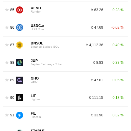
RENDER
85
₺ 63.26
0.28 %
Render
USDC.e
86
₺ 47.69
-0.02 %
USD Coin.E
BNSOL
87
₺ 4,112.36
0.49 %
Binance Staked SOL
JUP
88
₺ 8.83
0.33 %
Jupiter Exchange Token
GHO
89
₺ 47.61
0.05 %
GHO
LIT
90
₺ 111.15
0.18 %
Lighter
FIL
91
₺ 33.90
0.32 %
Filecoin