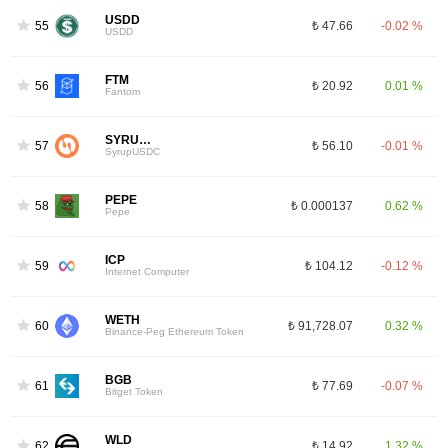
USDD
55
₺ 47.66
-0.02 %
USDD
FTM
56
₺ 20.92
0.01 %
Fantom
SYRUPUSDC
57
₺ 56.10
-0.01 %
SyrupUSDC
PEPE
58
₺ 0.000137
0.62 %
Pepe
ICP
59
₺ 104.12
-0.12 %
Internet Computer
WETH
60
₺ 91,728.07
0.32 %
Binance-Peg Ethereum Token
BGB
61
₺ 77.69
-0.07 %
Bitget Token
WLD
62
₺ 14.92
1.32 %