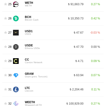
WETH
25
₺ 91,663.79
0.27 %
WETH
BCH
26
₺ 10,350.73
0.42 %
Bitcoin Cash
USD1
27
₺ 47.67
-0.03 %
USD1
USDE
28
₺ 47.70
0.00 %
Ethena USDe
CC
29
₺ 4.71
0.09 %
Canton Network
GRAM
30
₺ 63.94
0.07 %
Gram (prev. Toncoin)
LTC
31
₺ 2,204.46
0.11 %
Litecoin
WEETH
32
₺ 100,929.00
0.27 %
Wrapped eETH