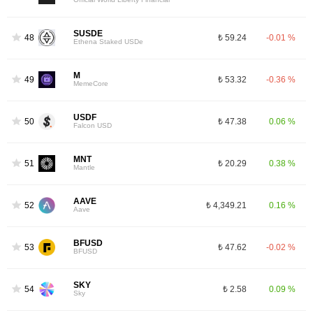
SUSDE
48
₺ 59.24
-0.01 %
Ethena Staked USDe
M
49
₺ 53.32
-0.36 %
MemeCore
USDF
50
₺ 47.38
0.06 %
Falcon USD
MNT
51
₺ 20.29
0.38 %
Mantle
AAVE
52
₺ 4,349.21
0.16 %
Aave
BFUSD
53
₺ 47.62
-0.02 %
BFUSD
SKY
54
₺ 2.58
0.09 %
Sky