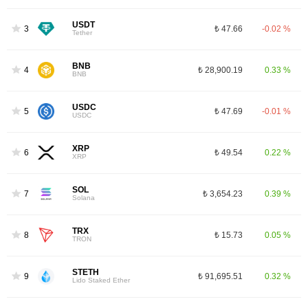
USDT
3
₺ 47.66
-0.02 %
Tether
BNB
4
₺ 28,900.19
0.33 %
BNB
USDC
5
₺ 47.69
-0.01 %
USDC
XRP
6
₺ 49.54
0.22 %
XRP
SOL
7
₺ 3,654.23
0.39 %
Solana
TRX
8
₺ 15.73
0.05 %
TRON
STETH
9
₺ 91,695.51
0.32 %
Lido Staked Ether