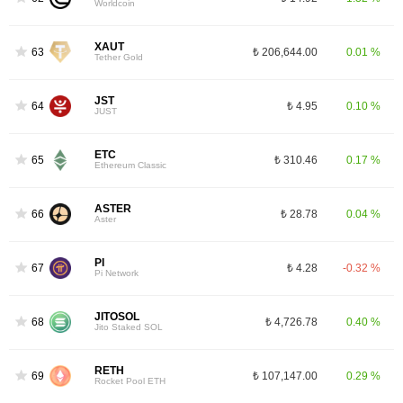
Worldcoin
XAUT
63
₺ 206,644.00
0.01 %
Tether Gold
JST
64
₺ 4.95
0.10 %
JUST
ETC
65
₺ 310.46
0.17 %
Ethereum Classic
ASTER
66
₺ 28.78
0.04 %
Aster
PI
67
₺ 4.28
-0.32 %
Pi Network
JITOSOL
68
₺ 4,726.78
0.40 %
Jito Staked SOL
RETH
69
₺ 107,147.00
0.29 %
Rocket Pool ETH