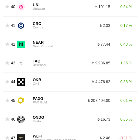
UNI
40
₺ 191.15
0.34 %
Uniswap
CRO
41
₺ 2.33
0.17 %
Cronos
NEAR
42
₺ 77.44
0.43 %
Near Protocol
TAO
43
₺ 9,936.85
1.35 %
BitTensor
OKB
44
₺ 4,476.82
0.38 %
OKB
PAXG
45
₺ 207,494.00
0.01 %
PAX Gold
ONDO
46
₺ 16.73
0.65 %
Ondo
WLFI
47
₺ 2.46
-0.11 %
Official World Liberty Financial