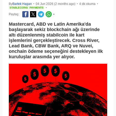
By
Bartek Hagan
04 Jun 2026 (2 months ago)
4 dk okuma
•
•
•
STABLECOINS
PAYMENTS
•
Paylaş:
•
Mastercard, ABD ve Latin Amerika'da
başlayarak sekiz blockchain ağı üzerinde
altı düzenlenmiş stabilcoin ile kart
işlemlerini gerçekleştirecek. Cross River,
Lead Bank, CBW Bank, ARQ ve Nuvei,
onchain ödeme seçeneğini destekleyen ilk
kuruluşlar arasında yer alıyor.