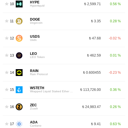
HYPE
10
₺ 2,599.71
0.56 %
Hyperliquid
DOGE
11
₺ 3.35
0.28 %
Dogecoin
USDS
12
₺ 47.68
-0.02 %
Usds
LEO
13
₺ 462.59
0.01 %
LEO Token
RAIN
14
₺ 0.600455
-0.23 %
Rain Protocol
WSTETH
15
₺ 113,726.00
0.36 %
Wrapped Liquid Staked Ether 2.0
ZEC
16
₺ 24,983.47
0.26 %
Zcash
ADA
17
₺ 9.41
0.63 %
Cardano