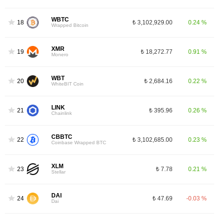
WBTC
18
₺ 3,102,929.00
0.24 %
Wrapped Bitcoin
XMR
19
₺ 18,272.77
0.91 %
Monero
WBT
20
₺ 2,684.16
0.22 %
WhiteBIT Coin
LINK
21
₺ 395.96
0.26 %
Chainlink
CBBTC
22
₺ 3,102,685.00
0.23 %
Coinbase Wrapped BTC
XLM
23
₺ 7.78
0.21 %
Stellar
DAI
24
₺ 47.69
-0.03 %
Dai