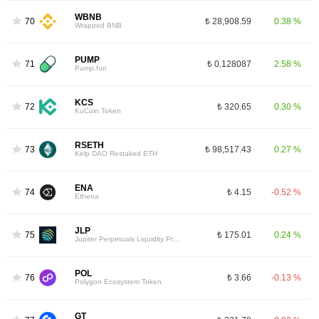
WBNB
70
₺ 28,908.59
0.38 %
Wrapped BNB
PUMP
71
₺ 0.128087
2.58 %
Pump.fun
KCS
72
₺ 320.65
0.30 %
KuCoin Token
RSETH
73
₺ 98,517.43
0.27 %
Kelp DAO Restaked ETH
ENA
74
₺ 4.15
-0.52 %
Ethena
JLP
75
₺ 175.01
0.24 %
Jupiter Perpetuals Liquidity Provider Token
POL
76
₺ 3.66
-0.13 %
Polygon Ecosystem Token
GT