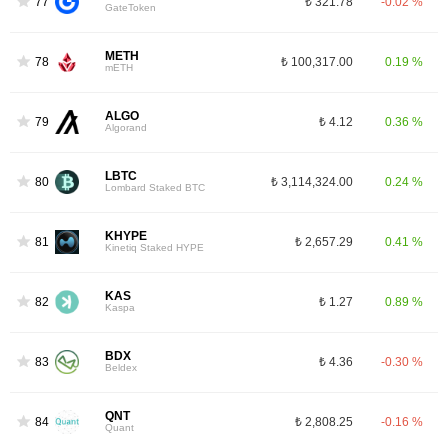
77
₺ 321.78
-0.02 %
GateToken
METH
78
₺ 100,317.00
0.19 %
mETH
ALGO
79
₺ 4.12
0.36 %
Algorand
LBTC
80
₺ 3,114,324.00
0.24 %
Lombard Staked BTC
KHYPE
81
₺ 2,657.29
0.41 %
Kinetiq Staked HYPE
KAS
82
₺ 1.27
0.89 %
Kaspa
BDX
83
₺ 4.36
-0.30 %
Beldex
QNT
84
₺ 2,808.25
-0.16 %
Quant