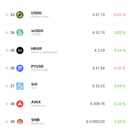
USDG
33
₺ 47.70
-0.01 %
Global Dollar
sUSDS
34
₺ 52.74
0.03 %
sUSDS
HBAR
35
₺ 3.29
0.24 %
Hedera Hashgraph
PYUSD
36
₺ 47.68
-0.02 %
PayPal USD
SUI
37
₺ 33.15
0.64 %
Sui
AVAX
38
₺ 308.76
0.16 %
Avalanche
SHIB
39
₺ 0.000220
0.10 %
Shiba Inu