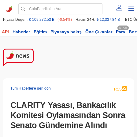
Piyasa Değeri:
₺ 109,272.53 B
(-0.54%)
Hacim 24H:
₺ 12,337.84 B
BTC Üs
60720
API
Haberler
Eğitim
Piyasaya bakış
Öne Çıkanlar
Para
Bor
Tüm Haberler'e geri dön
RSS
CLARITY Yasası, Bankacılık
Komitesi Oylamasından Sonra
Senato Gündemine Alındı