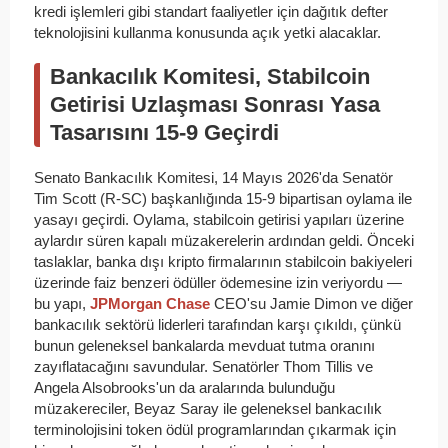
kredi işlemleri gibi standart faaliyetler için dağıtık defter
teknolojisini kullanma konusunda açık yetki alacaklar.
Bankacılık Komitesi, Stabilcoin
Getirisi Uzlaşması Sonrası Yasa
Tasarısını 15-9 Geçirdi
Senato Bankacılık Komitesi, 14 Mayıs 2026'da Senatör
Tim Scott (R-SC) başkanlığında 15-9 bipartisan oylama ile
yasayı geçirdi. Oylama, stabilcoin getirisi yapıları üzerine
aylardır süren kapalı müzakerelerin ardından geldi. Önceki
taslaklar, banka dışı kripto firmalarının stabilcoin bakiyeleri
üzerinde faiz benzeri ödüller ödemesine izin veriyordu —
bu yapı,
JPMorgan Chase
CEO'su Jamie Dimon ve diğer
bankacılık sektörü liderleri tarafından karşı çıkıldı, çünkü
bunun geleneksel bankalarda mevduat tutma oranını
zayıflatacağını savundular. Senatörler Thom Tillis ve
Angela Alsobrooks'un da aralarında bulunduğu
müzakereciler, Beyaz Saray ile geleneksel bankacılık
terminolojisini token ödül programlarından çıkarmak için