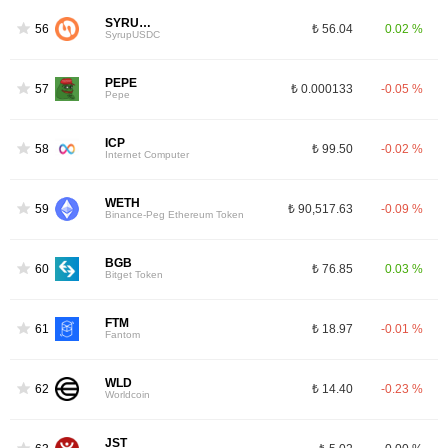
SYRUPUSDC
56
₺ 56.04
0.02 %
SyrupUSDC
PEPE
57
₺ 0.000133
-0.05 %
Pepe
ICP
58
₺ 99.50
-0.02 %
Internet Computer
WETH
59
₺ 90,517.63
-0.09 %
Binance-Peg Ethereum Token
BGB
60
₺ 76.85
0.03 %
Bitget Token
FTM
61
₺ 18.97
-0.01 %
Fantom
WLD
62
₺ 14.40
-0.23 %
Worldcoin
JST