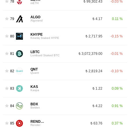
78
₺ 99,302.43
-0.03 %
mETH
ALGO
79
₺ 4.17
0.11 %
Algorand
KHYPE
80
₺ 2,717.95
-0.15 %
Kinetiq Staked HYPE
LBTC
81
₺ 3,072,379.00
-0.01 %
Lombard Staked BTC
QNT
82
₺ 2,819.24
-0.10 %
Quant
KAS
83
₺ 1.22
0.09 %
Kaspa
BDX
84
₺ 4.22
0.91 %
Beldex
RENDER
85
₺ 63.76
0.37 %
Render