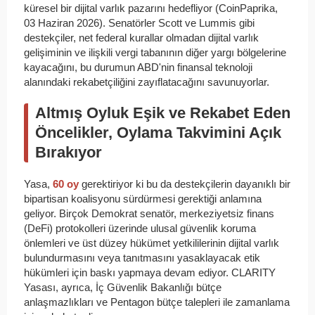
küresel bir dijital varlık pazarını hedefliyor (CoinPaprika,
03 Haziran 2026). Senatörler Scott ve Lummis gibi
destekçiler, net federal kurallar olmadan dijital varlık
gelişiminin ve ilişkili vergi tabanının diğer yargı bölgelerine
kayacağını, bu durumun ABD'nin finansal teknoloji
alanındaki rekabetçiliğini zayıflatacağını savunuyorlar.
Altmış Oyluk Eşik ve Rekabet Eden
Öncelikler, Oylama Takvimini Açık
Bırakıyor
Yasa,
60 oy
gerektiriyor ki bu da destekçilerin dayanıklı bir
bipartisan koalisyonu sürdürmesi gerektiği anlamına
geliyor. Birçok Demokrat senatör, merkeziyetsiz finans
(DeFi) protokolleri üzerinde ulusal güvenlik koruma
önlemleri ve üst düzey hükümet yetkililerinin dijital varlık
bulundurmasını veya tanıtmasını yasaklayacak etik
hükümleri için baskı yapmaya devam ediyor. CLARITY
Yasası, ayrıca, İç Güvenlik Bakanlığı bütçe
anlaşmazlıkları ve Pentagon bütçe talepleri ile zamanlama