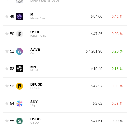
Ethena Staked USDe
M
49
₺ 54.00
-0.42 %
MemeCore
USDF
50
₺ 47.35
-0.03 %
Falcon USD
AAVE
51
₺ 4,261.96
0.20 %
Aave
MNT
52
₺ 19.49
0.18 %
Mantle
BFUSD
53
₺ 47.57
-0.01 %
BFUSD
SKY
54
₺ 2.62
-0.68 %
Sky
USDD
55
₺ 47.61
0.00 %
USDD