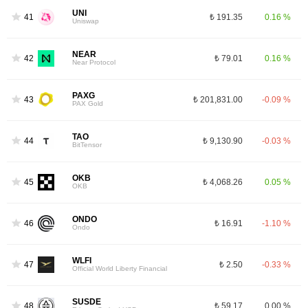
UNI
41
₺ 191.35
0.16 %
Uniswap
NEAR
42
₺ 79.01
0.16 %
Near Protocol
PAXG
43
₺ 201,831.00
-0.09 %
PAX Gold
TAO
44
₺ 9,130.90
-0.03 %
BitTensor
OKB
45
₺ 4,068.26
0.05 %
OKB
ONDO
46
₺ 16.91
-1.10 %
Ondo
WLFI
47
₺ 2.50
-0.33 %
Official World Liberty Financial
SUSDE
48
₺ 59.17
0.00 %