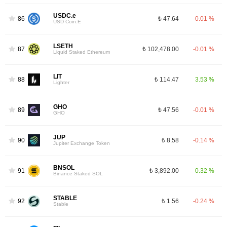
USDC.e
86
₺ 47.64
-0.01 %
USD Coin.E
LSETH
87
₺ 102,478.00
-0.01 %
Liquid Staked Ethereum
LIT
88
₺ 114.47
3.53 %
Lighter
GHO
89
₺ 47.56
-0.01 %
GHO
JUP
90
₺ 8.58
-0.14 %
Jupiter Exchange Token
BNSOL
91
₺ 3,892.00
0.32 %
Binance Staked SOL
STABLE
92
₺ 1.56
-0.24 %
Stable