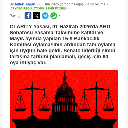
By
Bartek Hagan
03 Jun 2026 (2 months ago)
4 dk okuma
•
•
•
CRYPTO REGULATIONS
STABLECOINS
•
Paylaş:
•
CLARITY Yasası, 01 Haziran 2026'da ABD
Senatosu Yasama Takvimine katıldı ve
Mayıs ayında yapılan 15-9 Bankacılık
Komitesi oylamasının ardından tam oylama
için uygun hale geldi. Senato liderliği şimdi
tartışma tarihini planlamalı, geçiş için 60
oya ihtiyaç var.