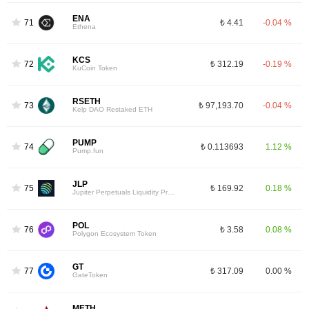
ENA
71
₺ 4.41
-0.04 %
Ethena
KCS
72
₺ 312.19
-0.19 %
KuCoin Token
RSETH
73
₺ 97,193.70
-0.04 %
Kelp DAO Restaked ETH
PUMP
74
₺ 0.113693
1.12 %
Pump.fun
JLP
75
₺ 169.92
0.18 %
Jupiter Perpetuals Liquidity Provider Token
POL
76
₺ 3.58
0.08 %
Polygon Ecosystem Token
GT
77
₺ 317.09
0.00 %
GateToken
METH