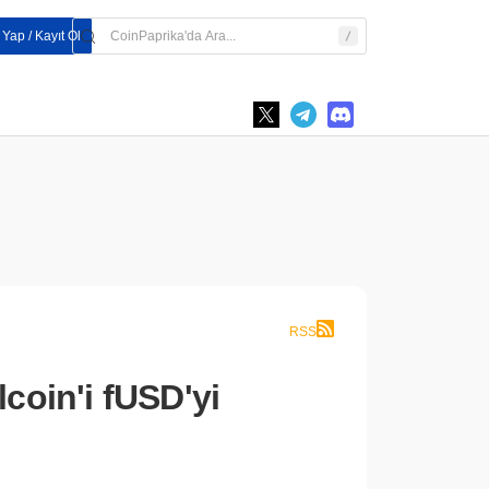
 Yap / Kayıt Ol
RSS
oin'i fUSD'yi