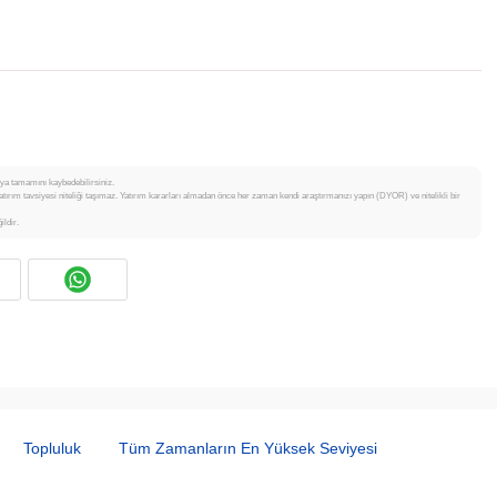
veya tamamını kaybedebilirsiniz.
atırım tavsiyesi niteliği taşımaz. Yatırım kararları almadan önce her zaman kendi araştırmanızı yapın (DYOR) ve nitelikli bir
ildir.
Topluluk
Tüm Zamanların En Yüksek Seviyesi