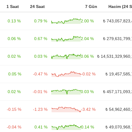
1 Saat
24 Saat
7 Gün
Hacim (24 S
0.13 %
0.79 %
2.00 %
₺ 743,057,823,
0.06 %
0.67 %
2.04 %
₺ 279,631,799,
0.02 %
0.03 %
0.06 %
₺ 14,531,329,960
0.05 %
-0.47 %
-0.02 %
₺ 19,457,585
0.02 %
-0.01 %
0.03 %
₺ 457,171,093,
-0.15 %
-1.23 %
-3.42 %
₺ 54,962,460
-0.04 %
0.41 %
0.14 %
₺ 49,070,968