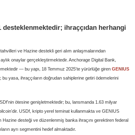
:1 desteklenmektedir; ihraççıdan herhangi
tahvilleri ve Hazine destekli geri alım anlaşmalarından
e aylık onaylar gerçekleştirmektedir. Anchorage Digital Bank,
ememektedir — bu yapı, 18 Temmuz 2025'te yürürlüğe giren
GENIUS
 bu yasa, ihraççıların doğrudan sahiplerine getiri ödemelerini
SDf'nin ötesine genişletmektedir; bu, lansmanda 1.63 milyar
abilcoin'dir. USDf, kripto yerel teminat kullanmakta ve GENIUS
 Hazine desteği ve düzenlenmiş banka ihraçını gerektiren federal
ların ayrı segmentini hedef almaktadır.