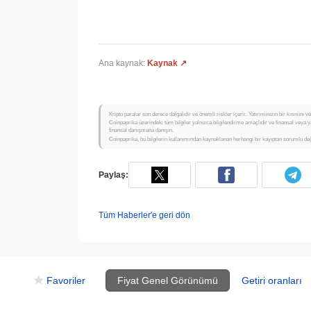
Ana kaynak:
Kaynak ↗
Kripto paralar son derece dalgalıdır ve önemli riskler içerir. Yatırımınızın bir kısmını 
Coinpaprika üzerindeki tüm bilgiler yalnızca bilgilendirme amaçlıdır ve finansal veya y
finansal danışmana danışın.
Coinpaprika, bu bilgilerin kullanımından kaynaklanan herhangi bir kayıptan sorumlu değ
Paylaş:
Tüm Haberler'e geri dön
Favoriler
Fiyat Genel Görünümü
Getiri oranları