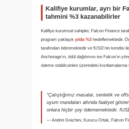
Kalifiye kurumlar, ayrı bir F
tahmini %3 kazanabilirler
Kalifiye kurumsal sahipler, Falcon Finance tarafı
program yaklaşık
yılda %3
hedeflemektedir. Ödü
tarafından ödenmektedir ve fUSD'nin kendisi ile
Anchorage'ın, ödül dağıtımını ise Falcon'ın yön
ödeme stabilcoinleri üzerindeki kısıtlamaların
"Çalıştığımız masalar, sentetik ve off
uyum mandaları altında faaliyet göste
onlara hiçbir şey ödememektedir. fUSD
— Andrei Grachev, Kurucu Ortak, Falcon F