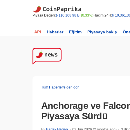
Piyasa Değeri:
₺ 110,108.98 B
(0.33%)
Hacim 24H:
₺ 10,361.3
API
Haberler
Eğitim
Piyasaya bakış
Öne
Tüm Haberler'e geri dön
Anchorage ve Falcon
Piyasaya Sürdü
By
Bartek Hagan
03 Jun 2026 (2 months ago)
3 dk
•
•