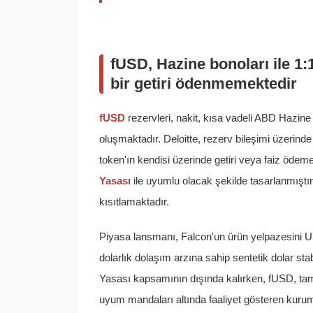
fUSD, Hazine bonoları ile 1
bir getiri ödenmemektedir
fUSD
rezervleri, nakit, kısa vadeli ABD Hazine 
oluşmaktadır. Deloitte, rezerv bileşimi üzerind
token'ın kendisi üzerinde getiri veya faiz öd
Yasası
ile uyumlu olacak şekilde tasarlanmıştır;
kısıtlamaktadır.
Piyasa lansmanı, Falcon'un ürün yelpazesini U
dolarlık dolaşım arzına sahip sentetik dolar st
Yasası kapsamının dışında kalırken, fUSD, tam
uyum mandaları altında faaliyet gösteren kurum