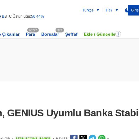
Türkçe
TRY
Giriş
6 B
BTC Üstünlüğü:
56.44%
60727
373
 Çıkanlar
Para
Borsalar
Şeffaf
Ekle / Güncelle
, GENIUS Uyumlu Banka Stabilc
 okuma
Paylaş:
•
STABLECOINS
BANKS
•
•