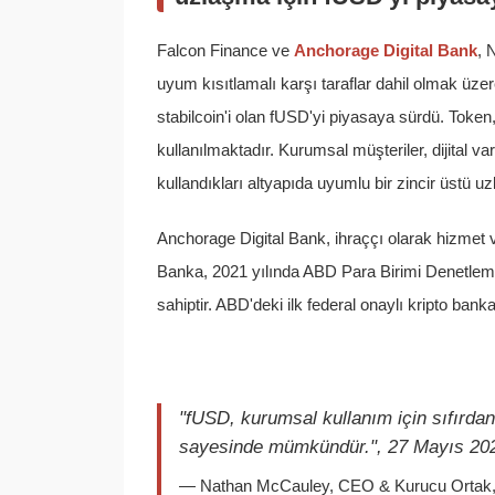
Falcon Finance ve
Anchorage Digital Bank
, 
uyum kısıtlamalı karşı taraflar dahil olmak üz
stabilcoin'i olan fUSD'yi piyasaya sürdü. Toke
kullanılmaktadır. Kurumsal müşteriler, dijital va
kullandıkları altyapıda uyumlu bir zincir üstü u
Anchorage Digital Bank, ihraççı olarak hizmet 
Banka, 2021 yılında ABD Para Birimi Denetleme
sahiptir. ABD'deki ilk federal onaylı kripto banka
"fUSD, kurumsal kullanım için sıfırdan
sayesinde mümkündür.", 27 Mayıs 20
— Nathan McCauley, CEO & Kurucu Ortak, 