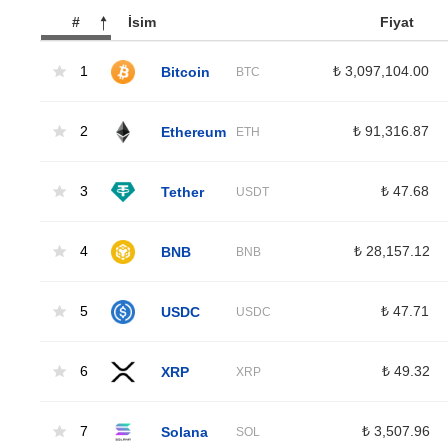
#
İsim
Fiyat
1
Bitcoin
₺ 3,097,104.00
BTC
2
Ethereum
₺ 91,316.87
ETH
3
Tether
₺ 47.68
USDT
4
BNB
₺ 28,157.12
BNB
5
USDC
₺ 47.71
USDC
6
XRP
₺ 49.32
XRP
7
Solana
₺ 3,507.96
SOL