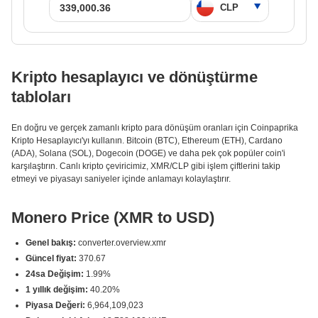
Kripto hesaplayıcı ve dönüştürme
tabloları
En doğru ve gerçek zamanlı kripto para dönüşüm oranları için Coinpaprika
Kripto Hesaplayıcı'yı kullanın. Bitcoin (BTC), Ethereum (ETH), Cardano
(ADA), Solana (SOL), Dogecoin (DOGE) ve daha pek çok popüler coin'i
karşılaştırın. Canlı kripto çeviricimiz, XMR/CLP gibi işlem çiftlerini takip
etmeyi ve piyasayı saniyeler içinde anlamayı kolaylaştırır.
Monero Price (XMR to USD)
Genel bakış:
converter.overview.xmr
Güncel fiyat:
370.67
24sa Değişim:
1.99%
1 yıllık değişim:
40.20%
Piyasa Değeri:
6,964,109,023