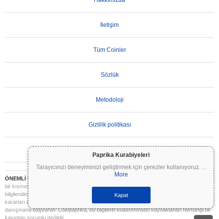
Hakkımızda
İletişim
Tüm Coinler
Sözlük
Metodoloji
Gizlilik politikası
Kullanım Koşulları
Paprika Kurabiyeleri
Tarayıcınızı deneyiminizi geliştirmek için çerezler kullanıyoruz.
...
More
ÖNEMLİ UYARI:
Kripto paralar son derece volatildir ve önemli riskler içerir. Yatırımınızın
bir kısmını veya tamamını kaybedebilirsiniz. Coinpaprika üzerindeki tüm bilgiler yalnızca
bilgilendirme amaçlıdır ve finansal veya yatırım tavsiyesi niteliği taşımaz. Yatırım
Kapat
kararları almadan önce daima kendi araştırmanızı yapın (DYOR) ve nitelikli bir finansal
danışmana başvurun. Coinpaprika, bu bilgilerin kullanımından kaynaklanan herhangi bir
kayıptan sorumlu değildir.