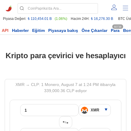
Piyasa Değeri:
₺ 110,454.01 B
(1.06%)
Hacim 24H:
₺ 16,276.30 B
BTC Üst
60738
API
Haberler
Eğitim
Piyasaya bakış
Öne Çıkanlar
Para
Bor
Kripto para çevirici ve hesaplayıcı
XMR → CLP: 1 Monero, August 7 at 1:24 PM itibarıyla
339,000.36 CLP ediyor