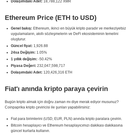
Dolaşımdaki Adet:
18,788,122 XMR
Ethereum Price (ETH to USD)
Genel bakış:
Ethereum, ikinci en büyük kripto paradır ve merkeziyetsiz
uygulamaların, akıllı sözleşmelerin ve DeFi ekosisteminin temelini
oluşturur.
Güncel fiyat:
1,926.88
24sa Değişim:
1.05%
1 yıllık değişim:
-50.42%
Piyasa Değeri:
232,047,598,717
Dolaşımdaki Adet:
120,426,316 ETH
Fiat'ı anında kripto paraya çevirin
Bugün kripto almak için doğru zaman mı diye merak ediyor musunuz?
Coinpaprika kripto çeviricisi ile şunları yapabilirsiniz:
Fiat para birimlerini (USD, EUR, PLN) anında kripto paralara çevirin.
Bitcoin hesaplayıcı ve Ethereum hesaplayıcımızı dakikası dakikasına
güncel kurlarla kullanın.