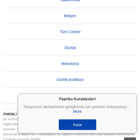
Hakkımızda
İletişim
Tüm Coinler
Sözlük
Metodoloji
Gizlilik politikası
Kullanım Koşulları
Paprika Kurabiyeleri
Tarayıcınızı deneyiminizi geliştirmek için çerezler kullanıyoruz.
...
More
ÖNEMLİ UYARI:
Kripto paralar son derece volatildir ve önemli riskler içerir. Yatırımınızın
bir kısmını veya tamamını kaybedebilirsiniz. Coinpaprika üzerindeki tüm bilgiler yalnızca
bilgilendirme amaçlıdır ve finansal veya yatırım tavsiyesi niteliği taşımaz. Yatırım
Kapat
kararları almadan önce daima kendi araştırmanızı yapın (DYOR) ve nitelikli bir finansal
danışmana başvurun. Coinpaprika, bu bilgilerin kullanımından kaynaklanan herhangi bir
kayıptan sorumlu değildir.