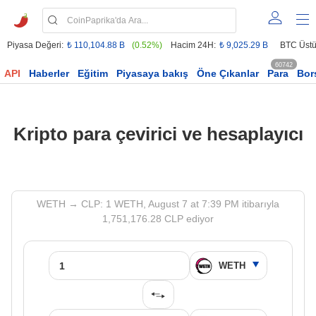
Piyasa Değeri:
₺ 110,104.88 B
(0.52%)
Hacim 24H:
₺ 9,025.29 B
BTC Üstü
60742
API
Haberler
Eğitim
Piyasaya bakış
Öne Çıkanlar
Para
Bor
Kripto para çevirici ve hesaplayıcı
WETH → CLP: 1 WETH, August 7 at 7:39 PM itibarıyla
1,751,176.28 CLP ediyor