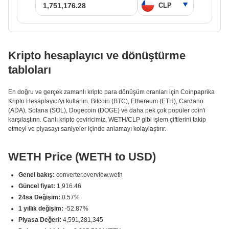
Kripto hesaplayıcı ve dönüştürme
tabloları
En doğru ve gerçek zamanlı kripto para dönüşüm oranları için Coinpaprika
Kripto Hesaplayıcı'yı kullanın. Bitcoin (BTC), Ethereum (ETH), Cardano
(ADA), Solana (SOL), Dogecoin (DOGE) ve daha pek çok popüler coin'i
karşılaştırın. Canlı kripto çeviricimiz, WETH/CLP gibi işlem çiftlerini takip
etmeyi ve piyasayı saniyeler içinde anlamayı kolaylaştırır.
WETH Price (WETH to USD)
Genel bakış:
converter.overview.weth
Güncel fiyat:
1,916.46
24sa Değişim:
0.57%
1 yıllık değişim:
-52.87%
Piyasa Değeri:
4,591,281,345