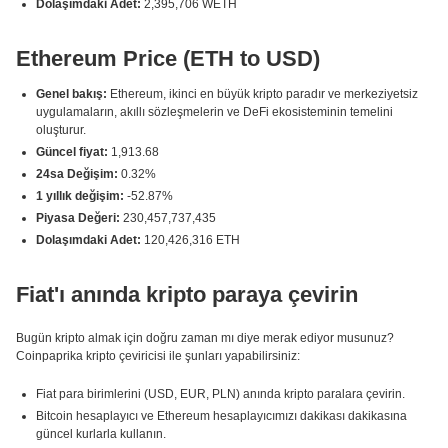
Dolaşımdaki Adet:
2,395,706 WETH
Ethereum Price (ETH to USD)
Genel bakış:
Ethereum, ikinci en büyük kripto paradır ve merkeziyetsiz
uygulamaların, akıllı sözleşmelerin ve DeFi ekosisteminin temelini
oluşturur.
Güncel fiyat:
1,913.68
24sa Değişim:
0.32%
1 yıllık değişim:
-52.87%
Piyasa Değeri:
230,457,737,435
Dolaşımdaki Adet:
120,426,316 ETH
Fiat'ı anında kripto paraya çevirin
Bugün kripto almak için doğru zaman mı diye merak ediyor musunuz?
Coinpaprika kripto çeviricisi ile şunları yapabilirsiniz:
Fiat para birimlerini (USD, EUR, PLN) anında kripto paralara çevirin.
Bitcoin hesaplayıcı ve Ethereum hesaplayıcımızı dakikası dakikasına
güncel kurlarla kullanın.