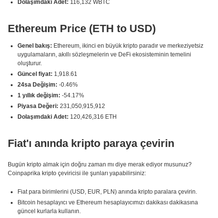
Dolaşımdaki Adet:
116,132 WBTC
Ethereum Price (ETH to USD)
Genel bakış:
Ethereum, ikinci en büyük kripto paradır ve merkeziyetsiz
uygulamaların, akıllı sözleşmelerin ve DeFi ekosisteminin temelini
oluşturur.
Güncel fiyat:
1,918.61
24sa Değişim:
-0.46%
1 yıllık değişim:
-54.17%
Piyasa Değeri:
231,050,915,912
Dolaşımdaki Adet:
120,426,316 ETH
Fiat'ı anında kripto paraya çevirin
Bugün kripto almak için doğru zaman mı diye merak ediyor musunuz?
Coinpaprika kripto çeviricisi ile şunları yapabilirsiniz:
Fiat para birimlerini (USD, EUR, PLN) anında kripto paralara çevirin.
Bitcoin hesaplayıcı ve Ethereum hesaplayıcımızı dakikası dakikasına
güncel kurlarla kullanın.