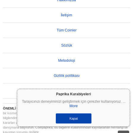
Hakkımızda
İletişim
Tüm Coinler
Sözlük
Metodoloji
Gizlilik politikası
Kullanım Koşulları
Paprika Kurabiyeleri
Tarayıcınızı deneyiminizi geliştirmek için çerezler kullanıyoruz.
...
More
ÖNEMLİ UYARI:
Kripto paralar son derece volatildir ve önemli riskler içerir. Yatırımınızın
bir kısmını veya tamamını kaybedebilirsiniz. Coinpaprika üzerindeki tüm bilgiler yalnızca
bilgilendirme amaçlıdır ve finansal veya yatırım tavsiyesi niteliği taşımaz. Yatırım
Kapat
kararları almadan önce daima kendi araştırmanızı yapın (DYOR) ve nitelikli bir finansal
danışmana başvurun. Coinpaprika, bu bilgilerin kullanımından kaynaklanan herhangi bir
kayıptan sorumlu değildir.