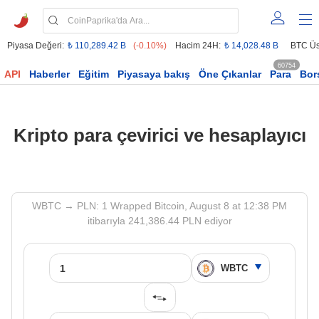
Piyasa Değeri:
₺ 110,289.42 B
(-0.10%)
Hacim 24H:
₺ 14,028.48 B
BTC Üs
60754
API
Haberler
Eğitim
Piyasaya bakış
Öne Çıkanlar
Para
Bor
Kripto para çevirici ve hesaplayıcı
WBTC → PLN: 1 Wrapped Bitcoin, August 8 at 12:38 PM
itibarıyla 241,386.44 PLN ediyor