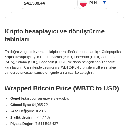
Kripto hesaplayıcı ve dönüştürme
tabloları
En doğru ve gerçek zamanlı kripto para dönüşüm oranları için Coinpaprika
Kripto Hesaplayıcı'yı kullanın. Bitcoin (BTC), Ethereum (ETH), Cardano
(ADA), Solana (SOL), Dogecoin (DOGE) ve daha pek çok popüler coin'i
karşılaştırın. Canlı kripto çeviricimiz, WBTC/PLN gibi işlem çiftlerini takip
etmeyi ve piyasayı saniyeler içinde anlamayı kolaylaştırır.
Wrapped Bitcoin Price (WBTC to USD)
Genel bakış:
converter.overview.wbtc
Güncel fiyat:
64,965.72
24sa Değişim:
-0.28%
1 yıllık değişim:
-44.44%
Piyasa Değeri:
7,544,598,437