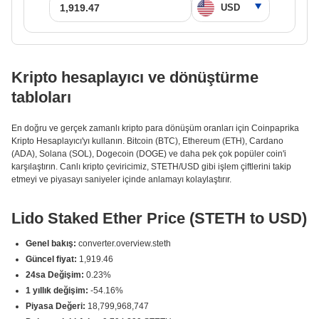
Kripto hesaplayıcı ve dönüştürme
tabloları
En doğru ve gerçek zamanlı kripto para dönüşüm oranları için Coinpaprika
Kripto Hesaplayıcı'yı kullanın. Bitcoin (BTC), Ethereum (ETH), Cardano
(ADA), Solana (SOL), Dogecoin (DOGE) ve daha pek çok popüler coin'i
karşılaştırın. Canlı kripto çeviricimiz, STETH/USD gibi işlem çiftlerini takip
etmeyi ve piyasayı saniyeler içinde anlamayı kolaylaştırır.
Lido Staked Ether Price (STETH to USD)
Genel bakış:
converter.overview.steth
Güncel fiyat:
1,919.46
24sa Değişim:
0.23%
1 yıllık değişim:
-54.16%
Piyasa Değeri:
18,799,968,747