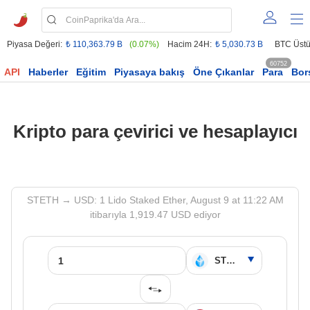
Piyasa Değeri:
₺ 110,363.79 B
(0.07%)
Hacim 24H:
₺ 5,030.73 B
BTC Üstü
60752
API
Haberler
Eğitim
Piyasaya bakış
Öne Çıkanlar
Para
Bor
Kripto para çevirici ve hesaplayıcı
STETH → USD: 1 Lido Staked Ether, August 9 at 11:22 AM
itibarıyla 1,919.47 USD ediyor