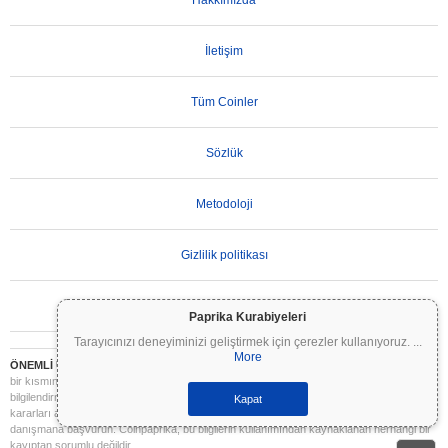
Hakkımızda
İletişim
Tüm Coinler
Sözlük
Metodoloji
Gizlilik politikası
Kullanım Koşulları
Paprika Kurabiyeleri
Tarayıcınızı deneyiminizi geliştirmek için çerezler kullanıyoruz.
...
More
ÖNEMLİ UYARI:
Kripto paralar son derece volatildir ve önemli riskler içerir. Yatırımınızın
bir kısmını veya tamamını kaybedebilirsiniz. Coinpaprika üzerindeki tüm bilgiler yalnızca
bilgilendirme amaçlıdır ve finansal veya yatırım tavsiyesi niteliği taşımaz. Yatırım
Kapat
kararları almadan önce daima kendi araştırmanızı yapın (DYOR) ve nitelikli bir finansal
danışmana başvurun. Coinpaprika, bu bilgilerin kullanımından kaynaklanan herhangi bir
kayıptan sorumlu değildir.