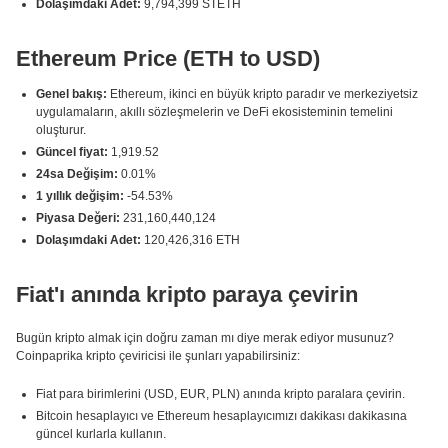
Dolaşımdaki Adet:
9,794,399 STETH
Ethereum Price (ETH to USD)
Genel bakış:
Ethereum, ikinci en büyük kripto paradır ve merkeziyetsiz
uygulamaların, akıllı sözleşmelerin ve DeFi ekosisteminin temelini
oluşturur.
Güncel fiyat:
1,919.52
24sa Değişim:
0.01%
1 yıllık değişim:
-54.53%
Piyasa Değeri:
231,160,440,124
Dolaşımdaki Adet:
120,426,316 ETH
Fiat'ı anında kripto paraya çevirin
Bugün kripto almak için doğru zaman mı diye merak ediyor musunuz?
Coinpaprika kripto çeviricisi ile şunları yapabilirsiniz:
Fiat para birimlerini (USD, EUR, PLN) anında kripto paralara çevirin.
Bitcoin hesaplayıcı ve Ethereum hesaplayıcımızı dakikası dakikasına
güncel kurlarla kullanın.