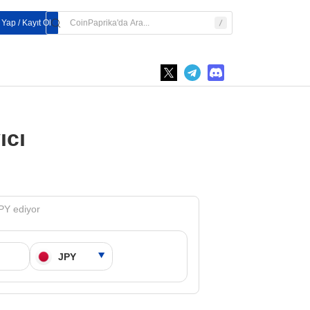
 Yap / Kayıt Ol
ıcı
PY ediyor