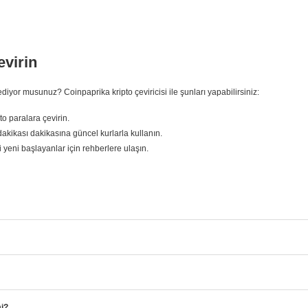
evirin
yor musunuz? Coinpaprika kripto çeviricisi ile şunları yapabilirsiniz:
o paralara çevirin.
akikası dakikasına güncel kurlarla kullanın.
bi yeni başlayanlar için rehberlere ulaşın.
mi?