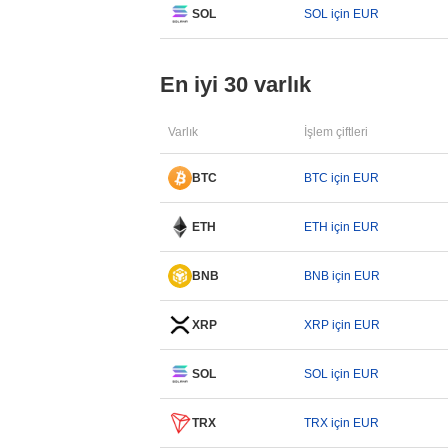
SOL
SOL için EUR
En iyi 30 varlık
Varlık
İşlem çiftleri
BTC
BTC için EUR
ETH
ETH için EUR
BNB
BNB için EUR
XRP
XRP için EUR
SOL
SOL için EUR
TRX
TRX için EUR