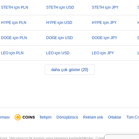
STETH için PLN
STETH için USD
STETH için JPY
HYPE için PLN
HYPE için USD
HYPE için JPY
DOGE için PLN
DOGE için USD
DOGE için JPY
LEO için PLN
LEO için USD
LEO için JPY
daha çok göster (20)
ırması
İletişim
Dönüştürücü
Reklam yok
Ortaklar
Tüm Co
 içerir. Yatırımınızın bir kısmını veya tamamını kaybedebilirsiniz. Coinpaprika üzerindeki tüm b