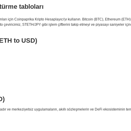
türme tabloları
ları için Coinpaprika Kripto Hesaplayıcı'yı kullanın. Bitcoin (BTC), Ethereum (E
to çeviricimiz, STETH/JPY gibi işlem çiftlerini takip etmeyi ve piyasayı saniyeler için
TETH to USD)
D)
adır ve merkeziyetsiz uygulamaların, akıllı sözleşmelerin ve DeFi ekosisteminin teme