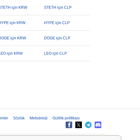
STETH için KRW
STETH için CLP
HYPE için KRW
HYPE için CLP
DOGE için KRW
DOGE için CLP
LEO için KRW
LEO için CLP
inler
Sözlük
Metodoloji
Gizlilik politikası
ilgiler yalnızca bilgilendirme amaçlıdır ve finansal veya yatırım