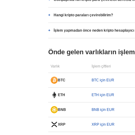
Hangi kripto paraları çevirebilirim?
İşlem yapmadan önce neden kripto hesaplayıcı
Önde gelen varlıkların işlem 
Varlık
İşlem çiftleri
BTC
BTC için EUR
ETH
ETH için EUR
BNB
BNB için EUR
XRP
XRP için EUR