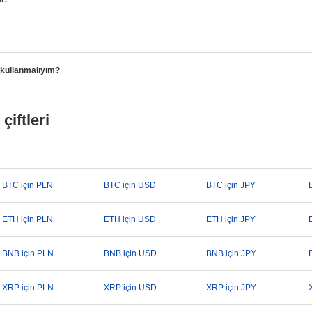
 kullanmalıyım?
çiftleri
BTC için PLN
BTC için USD
BTC için JPY
ETH için PLN
ETH için USD
ETH için JPY
BNB için PLN
BNB için USD
BNB için JPY
XRP için PLN
XRP için USD
XRP için JPY