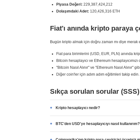
Piyasa Değeri:
229,387,424,212
Dolaşımdaki Adet:
120,426,316 ETH
Fiat'ı anında kripto paraya ç
Bugün kripto almak için doğru zaman mı diye merak edi
Fiat para birimlerini (USD, EUR, PLN) anında kript
Bitcoin hesaplayıcı ve Ethereum hesaplayıcımızı d
"Bitcoin Nasıl Alınır" ve "Ethereum Nasıl Alınır" gi
Diğer coin'ler için adım adım eğitimleri takip edin.
Sıkça sorulan sorular (SSS)
Kripto hesaplayıcı nedir?
BTC'den USD'ye hesaplayıcıyı nasıl kullanırım?
Coinpaprika'nın kripto para çeviricisi ücretsiz 