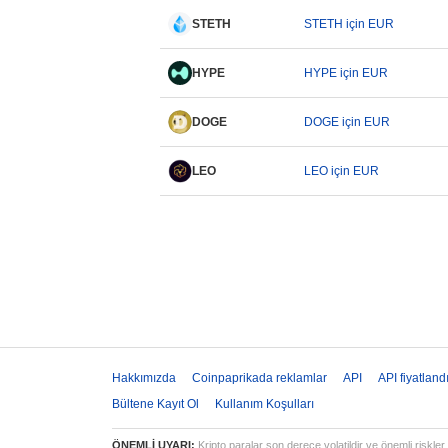
STETH
STETH için EUR
HYPE
HYPE için EUR
DOGE
DOGE için EUR
LEO
LEO için EUR
Hakkımızda
Coinpaprikada reklamlar
API
API fiyatland
Bültene Kayıt Ol
Kullanım Koşulları
ÖNEMLİ UYARI:
Kripto paralar son derece volatildir ve önemli riskler