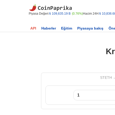
Piyasa Değeri:
₺ 109,635.19 B
(0.76%)
Hacim 24H:
₺ 10,836.6
API
Haberler
Eğitim
Piyasaya bakış
Öne
Kr
STETH → 