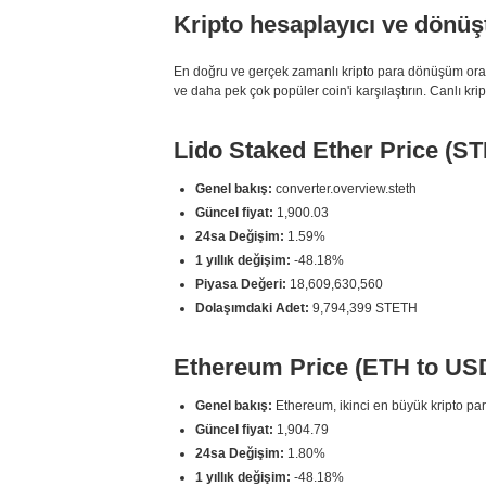
Kripto hesaplayıcı ve dönüş
En doğru ve gerçek zamanlı kripto para dönüşüm oran
ve daha pek çok popüler coin'i karşılaştırın. Canlı krip
Lido Staked Ether Price (S
Genel bakış:
converter.overview.steth
Güncel fiyat:
1,900.03
24sa Değişim:
1.59%
1 yıllık değişim:
-48.18%
Piyasa Değeri:
18,609,630,560
Dolaşımdaki Adet:
9,794,399 STETH
Ethereum Price (ETH to US
Genel bakış:
Ethereum, ikinci en büyük kripto par
Güncel fiyat:
1,904.79
24sa Değişim:
1.80%
1 yıllık değişim:
-48.18%