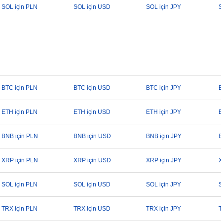
SOL için PLN
SOL için USD
SOL için JPY
BTC için PLN
BTC için USD
BTC için JPY
ETH için PLN
ETH için USD
ETH için JPY
BNB için PLN
BNB için USD
BNB için JPY
XRP için PLN
XRP için USD
XRP için JPY
SOL için PLN
SOL için USD
SOL için JPY
TRX için PLN
TRX için USD
TRX için JPY