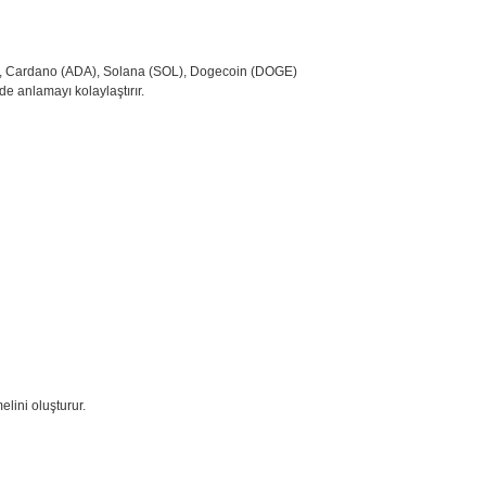
TH), Cardano (ADA), Solana (SOL), Dogecoin (DOGE)
de anlamayı kolaylaştırır.
lini oluşturur.