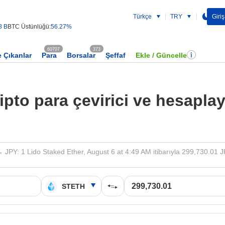
Türkçe
TRY
Giriş
8 B
BTC Üstünlüğü:
56.27%
60707
373
 Çıkanlar
Para
Borsalar
Şeffaf
Ekle / Güncelle
ipto para çevirici ve hesaplay
JPY: 1 Lido Staked Ether, August 6 at 4:49 AM itibarıyla 299,730.01 J