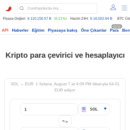
Piyasa Değeri:
₺ 110,150.57 B
(0.21%)
Hacim 24H:
₺ 16,502.64 B
BTC Üst
60740
API
Haberler
Eğitim
Piyasaya bakış
Öne Çıkanlar
Para
Bor
Kripto para çevirici ve hesaplayıcı
SOL → EUR: 1 Solana, August 7 at 4:09 PM itibarıyla 64.01
EUR ediyor