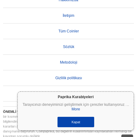
Hakkımızda
İletişim
Tüm Coinler
Sözlük
Metodoloji
Gizlilik politikası
Kullanım Koşulları
Paprika Kurabiyeleri
Tarayıcınızı deneyiminizi geliştirmek için çerezler kullanıyoruz.
...
More
ÖNEMLİ UYARI:
Kripto paralar son derece volatildir ve önemli riskler içerir. Yatırımınızın
bir kısmını veya tamamını kaybedebilirsiniz. Coinpaprika üzerindeki tüm bilgiler yalnızca
bilgilendirme amaçlıdır ve finansal veya yatırım tavsiyesi niteliği taşımaz. Yatırım
Kapat
kararları almadan önce daima kendi araştırmanızı yapın (DYOR) ve nitelikli bir finansal
danışmana başvurun. Coinpaprika, bu bilgilerin kullanımından kaynaklanan herhangi bir
kayıptan sorumlu değildir.