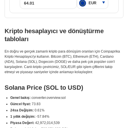
Kripto hesaplayıcı ve dönüştürme
tabloları
En doğru ve gerçek zamanlı kripto para dönüşüm oranları için Coinpaprika
Kripto Hesaplayıcı'yı kullanın. Bitcoin (BTC), Ethereum (ETH), Cardano
(ADA), Solana (SOL), Dogecoin (DOGE) ve daha pek çok popüler coin'i
karşılaştırın. Canlı kripto çeviricimiz, SOL/EUR gibi işlem çiftlerini takip
etmeyi ve piyasayı saniyeler içinde anlamayı kolaylaştırır.
Solana Price (SOL to USD)
Genel bakış:
converter.overview.sol
Güncel fiyat:
73.83
24sa Değişim:
0.61%
1 yıllık değişim:
-57.84%
Piyasa Değeri:
42,972,014,539