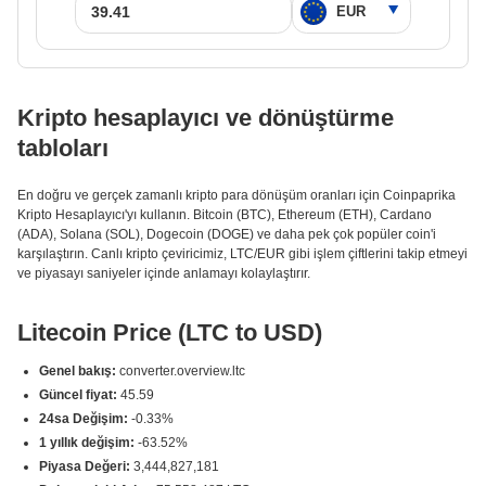
Kripto hesaplayıcı ve dönüştürme
tabloları
En doğru ve gerçek zamanlı kripto para dönüşüm oranları için Coinpaprika
Kripto Hesaplayıcı'yı kullanın. Bitcoin (BTC), Ethereum (ETH), Cardano
(ADA), Solana (SOL), Dogecoin (DOGE) ve daha pek çok popüler coin'i
karşılaştırın. Canlı kripto çeviricimiz, LTC/EUR gibi işlem çiftlerini takip etmeyi
ve piyasayı saniyeler içinde anlamayı kolaylaştırır.
Litecoin Price (LTC to USD)
Genel bakış:
converter.overview.ltc
Güncel fiyat:
45.59
24sa Değişim:
-0.33%
1 yıllık değişim:
-63.52%
Piyasa Değeri:
3,444,827,181