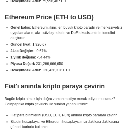
Dolaşımdaki Adet:
75,558,487 LTC
Ethereum Price (ETH to USD)
Genel bakış:
Ethereum, ikinci en büyük kripto paradır ve merkeziyetsiz
uygulamaların, akıllı sözleşmelerin ve DeFi ekosisteminin temelini
oluşturur.
Güncel fiyat:
1,920.67
24sa Değişim:
-0.67%
1 yıllık değişim:
-54.44%
Piyasa Değeri:
231,299,666,650
Dolaşımdaki Adet:
120,426,316 ETH
Fiat'ı anında kripto paraya çevirin
Bugün kripto almak için doğru zaman mı diye merak ediyor musunuz?
Coinpaprika kripto çeviricisi ile şunları yapabilirsiniz:
Fiat para birimlerini (USD, EUR, PLN) anında kripto paralara çevirin.
Bitcoin hesaplayıcı ve Ethereum hesaplayıcımızı dakikası dakikasına
güncel kurlarla kullanın.