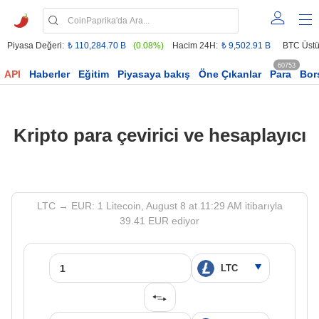
Piyasa Değeri:
₺ 110,284.70 B
(0.08%)
Hacim 24H:
₺ 9,502.91 B
BTC Üstü
60753
API
Haberler
Eğitim
Piyasaya bakış
Öne Çıkanlar
Para
Bor
Kripto para çevirici ve hesaplayıcı
LTC → EUR: 1 Litecoin, August 8 at 11:29 AM itibarıyla
39.41 EUR ediyor