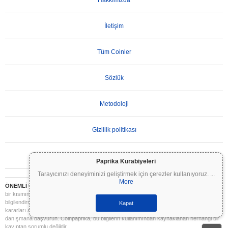
Hakkımızda
İletişim
Tüm Coinler
Sözlük
Metodoloji
Gizlilik politikası
Kullanım Koşulları
Paprika Kurabiyeleri
Tarayıcınızı deneyiminizi geliştirmek için çerezler kullanıyoruz.
...
More
ÖNEMLİ UYARI:
Kripto paralar son derece volatildir ve önemli riskler içerir. Yatırımınızın
bir kısmını veya tamamını kaybedebilirsiniz. Coinpaprika üzerindeki tüm bilgiler yalnızca
bilgilendirme amaçlıdır ve finansal veya yatırım tavsiyesi niteliği taşımaz. Yatırım
Kapat
kararları almadan önce daima kendi araştırmanızı yapın (DYOR) ve nitelikli bir finansal
danışmana başvurun. Coinpaprika, bu bilgilerin kullanımından kaynaklanan herhangi bir
kayıptan sorumlu değildir.