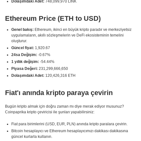
Dolaşımdaki Adet:
748,099,970 LINK
Ethereum Price (ETH to USD)
Genel bakış:
Ethereum, ikinci en büyük kripto paradır ve merkeziyetsiz
uygulamaların, akıllı sözleşmelerin ve DeFi ekosisteminin temelini
oluşturur.
Güncel fiyat:
1,920.67
24sa Değişim:
-0.67%
1 yıllık değişim:
-54.44%
Piyasa Değeri:
231,299,666,650
Dolaşımdaki Adet:
120,426,316 ETH
Fiat'ı anında kripto paraya çevirin
Bugün kripto almak için doğru zaman mı diye merak ediyor musunuz?
Coinpaprika kripto çeviricisi ile şunları yapabilirsiniz:
Fiat para birimlerini (USD, EUR, PLN) anında kripto paralara çevirin.
Bitcoin hesaplayıcı ve Ethereum hesaplayıcımızı dakikası dakikasına
güncel kurlarla kullanın.