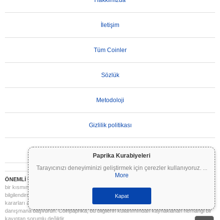
Hakkımızda
İletişim
Tüm Coinler
Sözlük
Metodoloji
Gizlilik politikası
Kullanım Koşulları
Paprika Kurabiyeleri
Tarayıcınızı deneyiminizi geliştirmek için çerezler kullanıyoruz.
...
More
ÖNEMLİ UYARI:
Kripto paralar son derece volatildir ve önemli riskler içerir. Yatırımınızın
bir kısmını veya tamamını kaybedebilirsiniz. Coinpaprika üzerindeki tüm bilgiler yalnızca
bilgilendirme amaçlıdır ve finansal veya yatırım tavsiyesi niteliği taşımaz. Yatırım
Kapat
kararları almadan önce daima kendi araştırmanızı yapın (DYOR) ve nitelikli bir finansal
danışmana başvurun. Coinpaprika, bu bilgilerin kullanımından kaynaklanan herhangi bir
kayıptan sorumlu değildir.