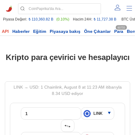
Piyasa Değeri:
₺ 110,360.82 B
(0.10%)
Hacim 24H:
₺ 11,727.38 B
BTC Üst
60755
API
Haberler
Eğitim
Piyasaya bakış
Öne Çıkanlar
Para
Bor
Kripto para çevirici ve hesaplayıcı
LINK → USD: 1 Chainlink, August 8 at 11:23 AM itibarıyla
8.34 USD ediyor