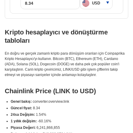
Kripto hesaplayıcı ve dönüştürme
tabloları
En doğru ve gerçek zamanlı kripto para dönüşüm oranları için Coinpaprika
Kripto Hesaplayıcı'yı kullanın. Bitcoin (BTC), Ethereum (ETH), Cardano
(ADA), Solana (SOL), Dogecoin (DOGE) ve daha pek çok popüler coin'i
karşılaştırın. Canlı kripto çeviricimiz, LINK/USD gibi işlem çiftlerini takip
etmeyi ve piyasayı saniyeler içinde anlamayı kolaylaştırır.
Chainlink Price (LINK to USD)
Genel bakış:
converter.overview.link
Güncel fiyat:
8.34
24sa Değişim:
1.54%
1 yıllık değişim:
-60.16%
Piyasa Değeri:
6,241,866,855