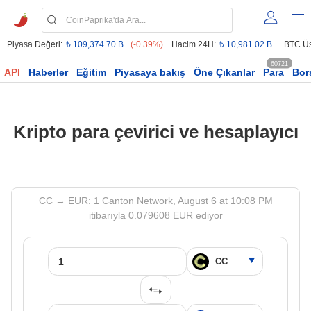
Piyasa Değeri:
₺ 109,374.70 B
(-0.39%)
Hacim 24H:
₺ 10,981.02 B
BTC Üs
60721
API
Haberler
Eğitim
Piyasaya bakış
Öne Çıkanlar
Para
Bor
Kripto para çevirici ve hesaplayıcı
CC → EUR: 1 Canton Network, August 6 at 10:08 PM
itibarıyla 0.079608 EUR ediyor