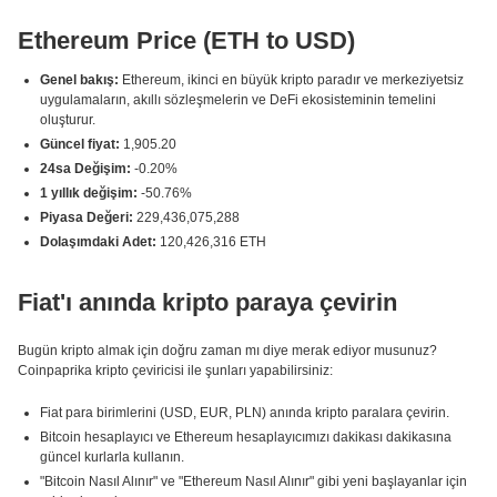
Ethereum Price (ETH to USD)
Genel bakış:
Ethereum, ikinci en büyük kripto paradır ve merkeziyetsiz
uygulamaların, akıllı sözleşmelerin ve DeFi ekosisteminin temelini
oluşturur.
Güncel fiyat:
1,905.20
24sa Değişim:
-0.20%
1 yıllık değişim:
-50.76%
Piyasa Değeri:
229,436,075,288
Dolaşımdaki Adet:
120,426,316 ETH
Fiat'ı anında kripto paraya çevirin
Bugün kripto almak için doğru zaman mı diye merak ediyor musunuz?
Coinpaprika kripto çeviricisi ile şunları yapabilirsiniz:
Fiat para birimlerini (USD, EUR, PLN) anında kripto paralara çevirin.
Bitcoin hesaplayıcı ve Ethereum hesaplayıcımızı dakikası dakikasına
güncel kurlarla kullanın.
"Bitcoin Nasıl Alınır" ve "Ethereum Nasıl Alınır" gibi yeni başlayanlar için