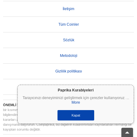
İletişim
Tüm Coinler
Sözlük
Metodoloji
Gizlilik politikası
Kullanım Koşulları
Paprika Kurabiyeleri
Tarayıcınızı deneyiminizi geliştirmek için çerezler kullanıyoruz.
...
More
ÖNEMLİ UYARI:
Kripto paralar son derece volatildir ve önemli riskler içerir. Yatırımınızın
bir kısmını veya tamamını kaybedebilirsiniz. Coinpaprika üzerindeki tüm bilgiler yalnızca
bilgilendirme amaçlıdır ve finansal veya yatırım tavsiyesi niteliği taşımaz. Yatırım
Kapat
kararları almadan önce daima kendi araştırmanızı yapın (DYOR) ve nitelikli bir finansal
danışmana başvurun. Coinpaprika, bu bilgilerin kullanımından kaynaklanan herhangi bir
kayıptan sorumlu değildir.