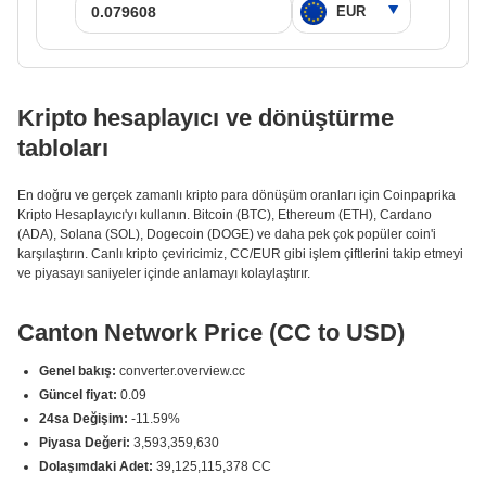
Kripto hesaplayıcı ve dönüştürme
tabloları
En doğru ve gerçek zamanlı kripto para dönüşüm oranları için Coinpaprika
Kripto Hesaplayıcı'yı kullanın. Bitcoin (BTC), Ethereum (ETH), Cardano
(ADA), Solana (SOL), Dogecoin (DOGE) ve daha pek çok popüler coin'i
karşılaştırın. Canlı kripto çeviricimiz, CC/EUR gibi işlem çiftlerini takip etmeyi
ve piyasayı saniyeler içinde anlamayı kolaylaştırır.
Canton Network Price (CC to USD)
Genel bakış:
converter.overview.cc
Güncel fiyat:
0.09
24sa Değişim:
-11.59%
Piyasa Değeri:
3,593,359,630
Dolaşımdaki Adet:
39,125,115,378 CC