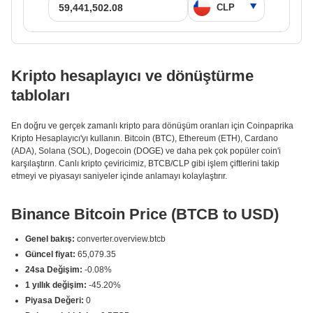
Kripto hesaplayıcı ve dönüştürme
tabloları
En doğru ve gerçek zamanlı kripto para dönüşüm oranları için Coinpaprika
Kripto Hesaplayıcı'yı kullanın. Bitcoin (BTC), Ethereum (ETH), Cardano
(ADA), Solana (SOL), Dogecoin (DOGE) ve daha pek çok popüler coin'i
karşılaştırın. Canlı kripto çeviricimiz, BTCB/CLP gibi işlem çiftlerini takip
etmeyi ve piyasayı saniyeler içinde anlamayı kolaylaştırır.
Binance Bitcoin Price (BTCB to USD)
Genel bakış:
converter.overview.btcb
Güncel fiyat:
65,079.35
24sa Değişim:
-0.08%
1 yıllık değişim:
-45.20%
Piyasa Değeri:
0