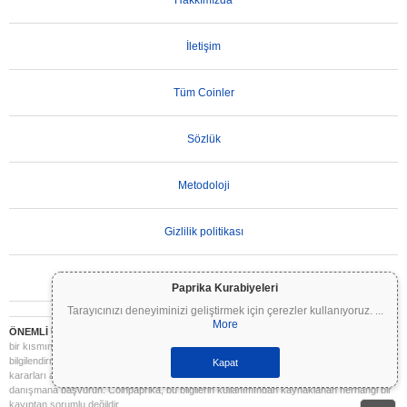
Hakkımızda
İletişim
Tüm Coinler
Sözlük
Metodoloji
Gizlilik politikası
Kullanım Koşulları
Paprika Kurabiyeleri
Tarayıcınızı deneyiminizi geliştirmek için çerezler kullanıyoruz.
...
More
ÖNEMLİ UYARI:
Kripto paralar son derece volatildir ve önemli riskler içerir. Yatırımınızın
bir kısmını veya tamamını kaybedebilirsiniz. Coinpaprika üzerindeki tüm bilgiler yalnızca
bilgilendirme amaçlıdır ve finansal veya yatırım tavsiyesi niteliği taşımaz. Yatırım
Kapat
kararları almadan önce daima kendi araştırmanızı yapın (DYOR) ve nitelikli bir finansal
danışmana başvurun. Coinpaprika, bu bilgilerin kullanımından kaynaklanan herhangi bir
kayıptan sorumlu değildir.