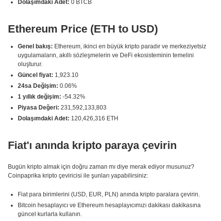
Dolaşımdaki Adet:
0 BTCB
Ethereum Price (ETH to USD)
Genel bakış:
Ethereum, ikinci en büyük kripto paradır ve merkeziyetsiz
uygulamaların, akıllı sözleşmelerin ve DeFi ekosisteminin temelini
oluşturur.
Güncel fiyat:
1,923.10
24sa Değişim:
0.06%
1 yıllık değişim:
-54.32%
Piyasa Değeri:
231,592,133,803
Dolaşımdaki Adet:
120,426,316 ETH
Fiat'ı anında kripto paraya çevirin
Bugün kripto almak için doğru zaman mı diye merak ediyor musunuz?
Coinpaprika kripto çeviricisi ile şunları yapabilirsiniz:
Fiat para birimlerini (USD, EUR, PLN) anında kripto paralara çevirin.
Bitcoin hesaplayıcı ve Ethereum hesaplayıcımızı dakikası dakikasına
güncel kurlarla kullanın.