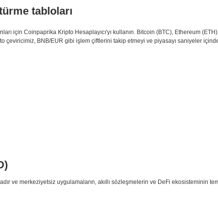
türme tabloları
ları için Coinpaprika Kripto Hesaplayıcı'yı kullanın. Bitcoin (BTC), Ethereum (E
pto çeviricimiz, BNB/EUR gibi işlem çiftlerini takip etmeyi ve piyasayı saniyeler içinde
D)
adır ve merkeziyetsiz uygulamaların, akıllı sözleşmelerin ve DeFi ekosisteminin teme