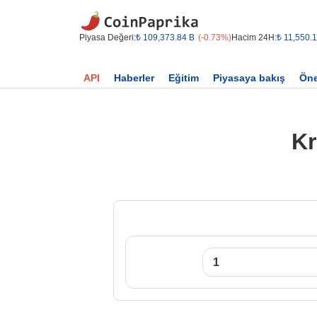
Piyasa Değeri:
₺ 109,373.84 B
(-0.73%)
Hacim 24H:
₺ 11,550.
API
Haberler
Eğitim
Piyasaya bakış
Öne
Kr