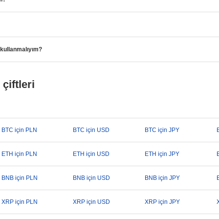
 kullanmalıyım?
çiftleri
BTC için PLN
BTC için USD
BTC için JPY
ETH için PLN
ETH için USD
ETH için JPY
BNB için PLN
BNB için USD
BNB için JPY
XRP için PLN
XRP için USD
XRP için JPY