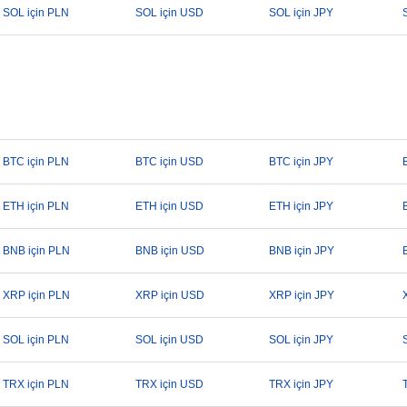
SOL için PLN
SOL için USD
SOL için JPY
BTC için PLN
BTC için USD
BTC için JPY
ETH için PLN
ETH için USD
ETH için JPY
BNB için PLN
BNB için USD
BNB için JPY
XRP için PLN
XRP için USD
XRP için JPY
SOL için PLN
SOL için USD
SOL için JPY
TRX için PLN
TRX için USD
TRX için JPY