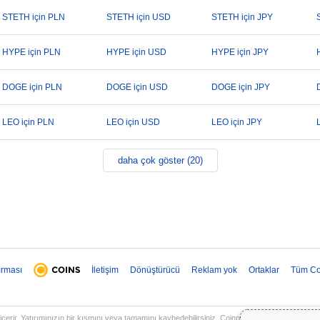
STETH için PLN
STETH için USD
STETH için JPY
HYPE için PLN
HYPE için USD
HYPE için JPY
DOGE için PLN
DOGE için USD
DOGE için JPY
LEO için PLN
LEO için USD
LEO için JPY
daha çok göster (20)
ırması
İletişim
Dönüştürücü
Reklam yok
Ortaklar
Tüm Co
 içerir. Yatırımınızın bir kısmını veya tamamını kaybedebilirsiniz. Coinpaprika üzerindeki tüm b