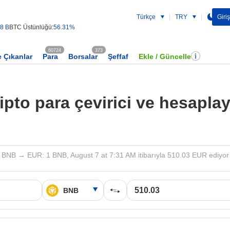
Türkçe
TRY
Giriş
18 B
BTC Üstünlüğü:
56.31%
60724
373
 Çıkanlar
Para
Borsalar
Şeffaf
Ekle / Güncelle
ipto para çevirici ve hesaplay
BNB → EUR: 1 BNB, August 7 at 7:31 AM itibarıyla 510.03 EUR ediyor