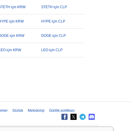
STETH için KRW
STETH için CLP
HYPE için KRW
HYPE için CLP
DOGE için KRW
DOGE için CLP
LEO için KRW
LEO için CLP
inler
Sözlük
Metodoloji
Gizlilik politikası
ilgiler yalnızca bilgilendirme amaçlıdır ve finansal veya yatırım