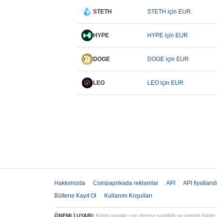
STETH
STETH için EUR
HYPE
HYPE için EUR
DOGE
DOGE için EUR
LEO
LEO için EUR
Hakkımızda
Coinpaprikada reklamlar
API
API fiyatland
Bültene Kayıt Ol
Kullanım Koşulları
ÖNEMLİ UYARI:
Kripto paralar son derece volatildir ve önemli riskler