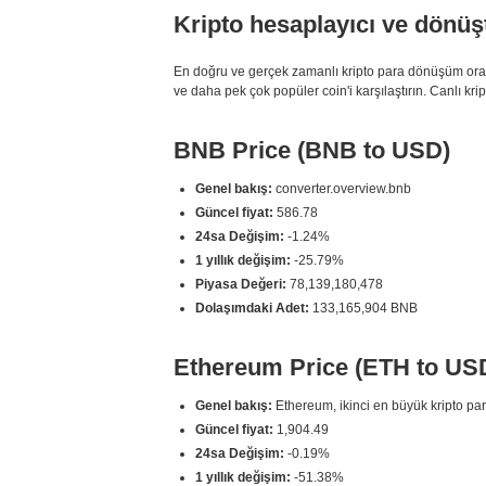
Kripto hesaplayıcı ve dönüş
En doğru ve gerçek zamanlı kripto para dönüşüm oran
ve daha pek çok popüler coin'i karşılaştırın. Canlı kri
BNB Price (BNB to USD)
Genel bakış:
converter.overview.bnb
Güncel fiyat:
586.78
24sa Değişim:
-1.24%
1 yıllık değişim:
-25.79%
Piyasa Değeri:
78,139,180,478
Dolaşımdaki Adet:
133,165,904 BNB
Ethereum Price (ETH to US
Genel bakış:
Ethereum, ikinci en büyük kripto par
Güncel fiyat:
1,904.49
24sa Değişim:
-0.19%
1 yıllık değişim:
-51.38%