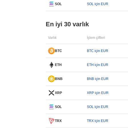
SOL
SOL için EUR
En iyi 30 varlık
Varlık
İşlem çiftleri
BTC
BTC için EUR
ETH
ETH için EUR
BNB
BNB için EUR
XRP
XRP için EUR
SOL
SOL için EUR
TRX
TRX için EUR