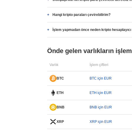
Hangi kripto paraları çevirebilirim?
İşlem yapmadan önce neden kripto hesaplayıcı
Önde gelen varlıkların işlem 
Varlık
İşlem çiftleri
BTC
BTC için EUR
ETH
ETH için EUR
BNB
BNB için EUR
XRP
XRP için EUR