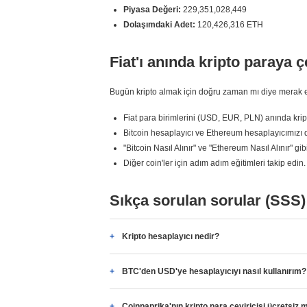
Piyasa Değeri:
229,351,028,449
Dolaşımdaki Adet:
120,426,316 ETH
Fiat'ı anında kripto paraya ç
Bugün kripto almak için doğru zaman mı diye merak edi
Fiat para birimlerini (USD, EUR, PLN) anında kript
Bitcoin hesaplayıcı ve Ethereum hesaplayıcımızı d
"Bitcoin Nasıl Alınır" ve "Ethereum Nasıl Alınır" gi
Diğer coin'ler için adım adım eğitimleri takip edin.
Sıkça sorulan sorular (SSS)
Kripto hesaplayıcı nedir?
BTC'den USD'ye hesaplayıcıyı nasıl kullanırım?
Coinpaprika'nın kripto para çeviricisi ücretsiz 