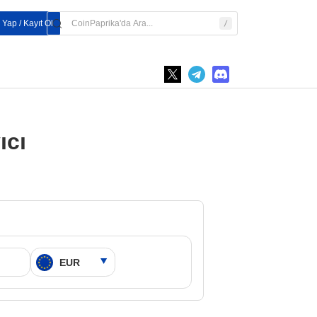
 Yap / Kayıt Ol
ıcı