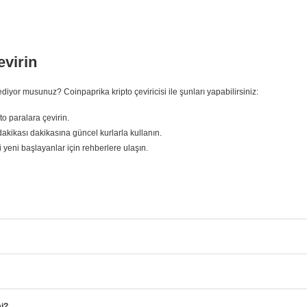
evirin
yor musunuz? Coinpaprika kripto çeviricisi ile şunları yapabilirsiniz:
o paralara çevirin.
akikası dakikasına güncel kurlarla kullanın.
bi yeni başlayanlar için rehberlere ulaşın.
mi?