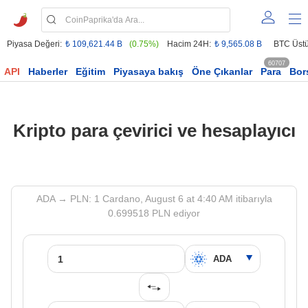
Piyasa Değeri:
₺ 109,621.44 B
(0.75%)
Hacim 24H:
₺ 9,565.08 B
BTC Üstü
60707
API
Haberler
Eğitim
Piyasaya bakış
Öne Çıkanlar
Para
Bor
Kripto para çevirici ve hesaplayıcı
ADA → PLN: 1 Cardano, August 6 at 4:40 AM itibarıyla
0.699518 PLN ediyor