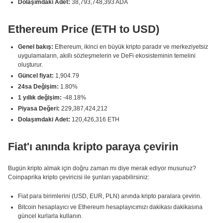
Dolaşımdaki Adet:
38,793,748,393 ADA
Ethereum Price (ETH to USD)
Genel bakış:
Ethereum, ikinci en büyük kripto paradır ve merkeziyetsiz
uygulamaların, akıllı sözleşmelerin ve DeFi ekosisteminin temelini
oluşturur.
Güncel fiyat:
1,904.79
24sa Değişim:
1.80%
1 yıllık değişim:
-48.18%
Piyasa Değeri:
229,387,424,212
Dolaşımdaki Adet:
120,426,316 ETH
Fiat'ı anında kripto paraya çevirin
Bugün kripto almak için doğru zaman mı diye merak ediyor musunuz?
Coinpaprika kripto çeviricisi ile şunları yapabilirsiniz:
Fiat para birimlerini (USD, EUR, PLN) anında kripto paralara çevirin.
Bitcoin hesaplayıcı ve Ethereum hesaplayıcımızı dakikası dakikasına
güncel kurlarla kullanın.