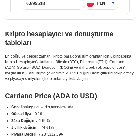
Kripto hesaplayıcı ve dönüştürme
tabloları
En doğru ve gerçek zamanlı kripto para dönüşüm oranları için Coinpaprika
Kripto Hesaplayıcı'yı kullanın. Bitcoin (BTC), Ethereum (ETH), Cardano
(ADA), Solana (SOL), Dogecoin (DOGE) ve daha pek çok popüler coin'i
karşılaştırın. Canlı kripto çeviricimiz, ADA/PLN gibi işlem çiftlerini takip etmeyi
ve piyasayı saniyeler içinde anlamayı kolaylaştırır.
Cardano Price (ADA to USD)
Genel bakış:
converter.overview.ada
Güncel fiyat:
0.19
24sa Değişim:
-1.69%
1 yıllık değişim:
-74.61%
Piyasa Değeri:
7,287,322,396