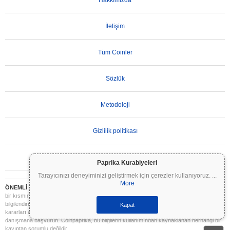
Hakkımızda
İletişim
Tüm Coinler
Sözlük
Metodoloji
Gizlilik politikası
Kullanım Koşulları
Paprika Kurabiyeleri
Tarayıcınızı deneyiminizi geliştirmek için çerezler kullanıyoruz.
...
More
ÖNEMLİ UYARI:
Kripto paralar son derece volatildir ve önemli riskler içerir. Yatırımınızın
bir kısmını veya tamamını kaybedebilirsiniz. Coinpaprika üzerindeki tüm bilgiler yalnızca
bilgilendirme amaçlıdır ve finansal veya yatırım tavsiyesi niteliği taşımaz. Yatırım
Kapat
kararları almadan önce daima kendi araştırmanızı yapın (DYOR) ve nitelikli bir finansal
danışmana başvurun. Coinpaprika, bu bilgilerin kullanımından kaynaklanan herhangi bir
kayıptan sorumlu değildir.