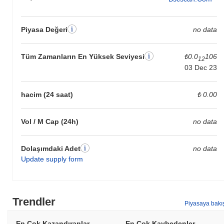
Piyasa Değeri
no data
Tüm Zamanların En Yüksek Seviyesi
₺0.0
106
12
03 Dec 23
hacim (24 saat)
₺ 0.00
Vol / M Cap (24h)
no data
Dolaşımdaki Adet
no data
Update supply form
Trendler
Piyasaya bakı
En Çok Kazandıranlar
En Çok Kaybedenler