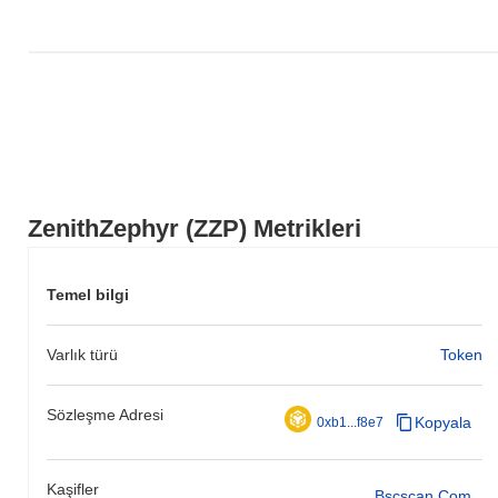
ZenithZephyr (ZZP) Metrikleri
Temel bilgi
Varlık türü
Token
Sözleşme Adresi
Kopyala
0xb1...f8e7
Kaşifler
Bscscan.com