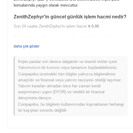
borsalarında yaygın olarak mevcuttur.
ZenithZephyr'in güncel günlük işlem hacmi nedir?
Son 24 saatte ZenithZephyr'in işlem hacmi
₺ 0.00
.
ZenithZephyr'in fiyat aralığı geçmişi nedir?
daha çok göster
Tüm Zamanların En Yüksek Değeri (ATH):
₺0.0
106
12
Tüm Zamanların En Düşük Değeri (ATL):
₺ 0.00
Kripto paralar son derece dalgalıdır ve önemli riskler içerir.
ZenithZephyr şu anda ATH'sinin
~0.00%
altında işlem görüyor .
Yatırımınızın bir kısmını veya tamamını kaybedebilirsiniz.
Coinpaprika üzerindeki tüm bilgiler yalnızca bilgilendirme
ZenithZephyr, daha geniş kripto piyasasıyla
amaçlıdır ve finansal veya yatırım tavsiyesi niteliği taşımaz.
karşılaştırıldığında nasıl performans gösteriyor?
Yatırım kararları almadan önce her zaman kendi
araştırmanızı yapın (DYOR) ve nitelikli bir finansal
Son 7 günde ZenithZephyr
0.00%
kazandı, genel kripto
danışmana danışın.
piyasasından
0.29%
kazanç kaydeden daha düşük performans
gösterdi. Bu, daha geniş piyasa momentumuna göre ZZP'ün fiyat
Coinpaprika, bu bilgilerin kullanımından kaynaklanan herhangi
hareketinde geçici bir gecikme gösterdiğini belirtir.
bir kayıptan sorumlu değildir.