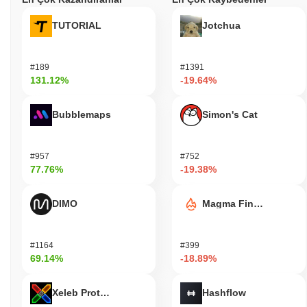
TUTORIAL
Jotchua
#189
#1391
131.12%
-19.64%
Bubblemaps
Simon's Cat
#957
#752
77.76%
-19.38%
DIMO
Magma Finance
#1164
#399
69.14%
-18.89%
Xeleb Protocol
Hashflow