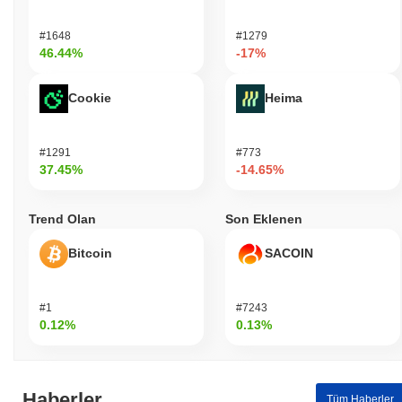
#1648
#1279
46.44%
-17%
Cookie
Heima
#1291
#773
37.45%
-14.65%
Trend Olan
Son Eklenen
Bitcoin
SACOIN
#1
#7243
0.12%
0.13%
Haberler
Tüm Haberler