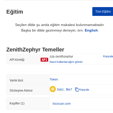
Eğitim
Tüm Eğitim
Seçilen dilde şu anda eğitim makalesi bulunmamaktadır.
Başka bir dilde gezinmeyi deneyin, örn.
English
.
ZenithZephyr Temeller
zzp-zenithzephyr
Kopyala
API Kimliği
Nasıl kullanılacağını göster
Token
Varlık türü
0xb1...f8e7
Kopyala
Sözleşme Adresi
Kaşifler
(1)
bscscan.com