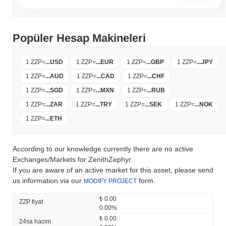
Popüler Hesap Makineleri
1 ZZP
=
...
USD
1 ZZP
=
...
EUR
1 ZZP
=
...
GBP
1 ZZP
=
...
JPY
1 ZZP
=
...
AUD
1 ZZP
=
...
CAD
1 ZZP
=
...
CHF
1 ZZP
=
...
SGD
1 ZZP
=
...
MXN
1 ZZP
=
...
RUB
1 ZZP
=
...
ZAR
1 ZZP
=
...
TRY
1 ZZP
=
...
SEK
1 ZZP
=
...
NOK
1 ZZP
=
...
ETH
According to our knowledge currently there are no active
Exchanges/Markets for ZenithZephyr.
If you are aware of an active market for this asset, please send
us information via our
form.
MODIFY PROJECT
₺ 0.00
ZZP fiyat
0.00%
₺ 0.00
24sa hacim