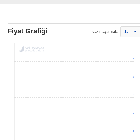
Fiyat Grafiği
yakınlaştırmak:
1d
5
4
3
2
1