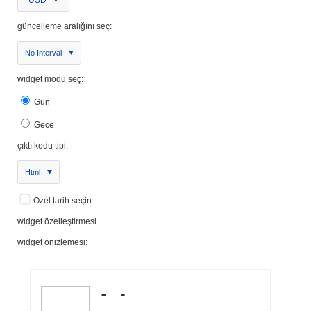
güncelleme aralığını seç:
No Interval
widget modu seç:
Gün
Gece
çıktı kodu tipi:
Html
Özel tarih seçin
widget özelleştirmesi
widget önizlemesi: