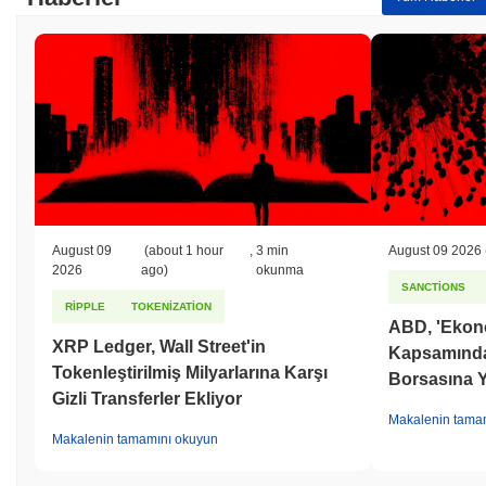
August 09
(about 1 hour
,
3 min
August 09 2026
2026
ago)
okunma
SANCTIONS
RIPPLE
TOKENIZATION
ABD, 'Ekono
XRP Ledger, Wall Street'in
Kapsamında İ
Tokenleştirilmiş Milyarlarına Karşı
Borsasına Y
Gizli Transferler Ekliyor
Makalenin tama
Makalenin tamamını okuyun