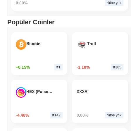
0.00%
rütbe yok
Popüler Coinler
Bitcoin
Troll
+0.15%
-1.18%
#1
#385
HEX (Pulsechain)
XXXAi
-4.48%
0.00%
#142
rütbe yok