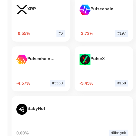
XRP
Pulsechain
-0.55%
-3.73%
#6
#197
Pulsechain Bridged HEX (Pulsechain)
PulseX
-4.57%
-5.45%
#5563
#168
BabyNot
0.00%
rütbe yok