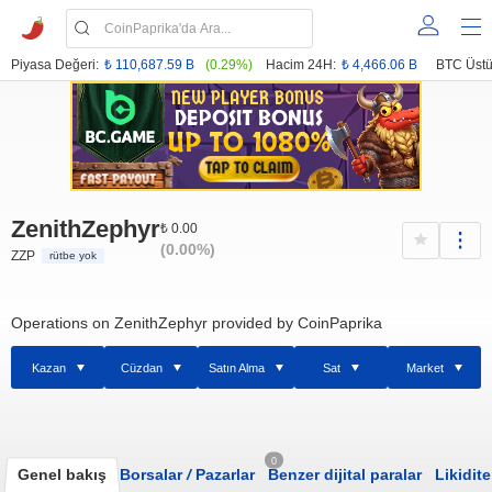
Piyasa Değeri:
₺ 110,687.59 B
(0.29%)
Hacim 24H:
₺ 4,466.06 B
BTC Üstü
ZenithZephyr
₺ 0.00
(0.00%)
ZZP
rütbe yok
Operations on ZenithZephyr provided by CoinPaprika
Kazan
Cüzdan
Satın Alma
Sat
Market
0
Genel bakış
Borsalar
/
Pazarlar
Benzer dijital paralar
Likidite