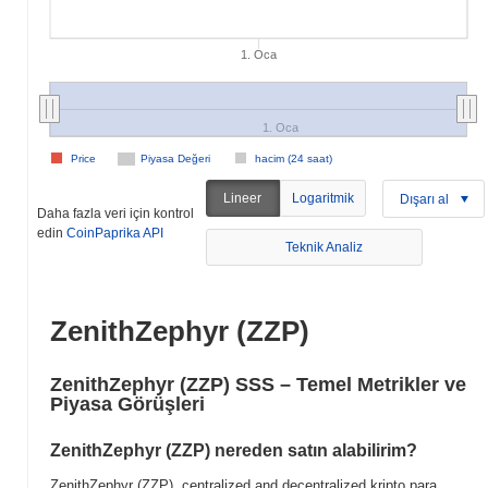
1. Oca
1. Oca
Price
Piyasa Değeri
hacim (24 saat)
Lineer
Logaritmik
Dışarı al
Daha fazla veri için kontrol
edin
CoinPaprika API
Teknik Analiz
ZenithZephyr (ZZP)
ZenithZephyr (ZZP) SSS – Temel Metrikler ve
Piyasa Görüşleri
ZenithZephyr (ZZP) nereden satın alabilirim?
ZenithZephyr (ZZP), centralized and decentralized kripto para