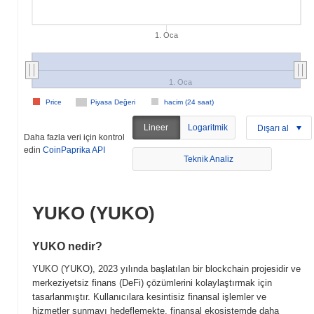
1. Oca
1. Oca
Price
Piyasa Değeri
hacim (24 saat)
Lineer
Logaritmik
Dışarı al
Daha fazla veri için kontrol
edin
CoinPaprika API
Teknik Analiz
YUKO (YUKO)
YUKO nedir?
YUKO (YUKO), 2023 yılında başlatılan bir blockchain projesidir ve
merkeziyetsiz finans (DeFi) çözümlerini kolaylaştırmak için
tasarlanmıştır. Kullanıcılara kesintisiz finansal işlemler ve
hizmetler sunmayı hedeflemekte, finansal ekosistemde daha