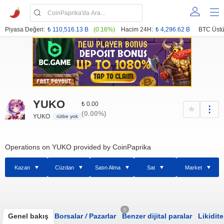
Piyasa Değeri:
₺ 110,516.13 B
(0.16%)
Hacim 24H:
₺ 4,296.62 B
BTC Üstü
YUKO
₺ 0.00
(0.00%)
YUKO
rütbe yok
Operations on YUKO provided by CoinPaprika
Kazan
Cüzdan
Satın Alma
Sat
Market
0
Genel bakış
Borsalar
/
Pazarlar
Benzer dijital paralar
Likidite