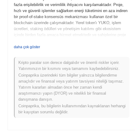
fazla erişilebilirlik ve verimlilik ihtiyacını karşılamaktadır. Proje,
hızlı ve güvenli işlemler sağlarken enerji tüketimini en aza indiren
bir proof-of-stake konsensüs mekanizması kullanan özel bir
blockchain üzerinde çalışmaktadır. Yerel token'ı YUKO, işlem
ücretleri, staking ödülleri ve yönetişim katılımı gibi ekosistem
içinde birden fazla amaca hizmet etmektedir ve sahiplerine proje
kararlarını etkileme imkanı sunmaktadır. YUKO, geleneksel
finansal hizmetleri blockchain teknolojisi ile entegre etme
daha çok göster
konusundaki yenilikçi yaklaşımıyla öne çıkmakta ve DeFi
alanında önemli bir oyuncu olarak konumlanmaktadır. Kullanıcı
Kripto paralar son derece dalgalıdır ve önemli riskler içerir.
dostu arayüzlere ve sağlam güvenlik önlemlerine odaklanması,
Yatırımınızın bir kısmını veya tamamını kaybedebilirsiniz.
hem yeni başlayanlar hem de deneyimli kullanıcılar için
Coinpaprika üzerindeki tüm bilgiler yalnızca bilgilendirme
çekiciliğini artırmaktadır.
amaçlıdır ve finansal veya yatırım tavsiyesi niteliği taşımaz.
YUKO ne zaman ve nasıl başladı?
Yatırım kararları almadan önce her zaman kendi
araştırmanızı yapın (DYOR) ve nitelikli bir finansal
YUKO, 2021 Mart ayında kurucu ekip tarafından projenin
danışmana danışın.
vizyonunu ve teknik çerçevesini özetleyen beyaz kitabın
Coinpaprika, bu bilgilerin kullanımından kaynaklanan herhangi
yayımlanmasıyla ortaya çıkmıştır. Proje, 2021 Haziran ayında
bir kayıptan sorumlu değildir.
testnet'ini başlatarak geliştiricilerin ve erken benimseyenlerin
özelliklerini ve işlevselliklerini denemelerine olanak tanımıştır.
Başarılı test aşamasının ardından, YUKO Eylül 2021'de ana ağını
başlatarak blockchain ekosistemine resmi girişini yapmıştır.