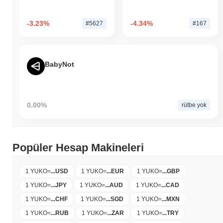
-3.23%
-4.34%
#5627
#167
BabyNot
0.00%
rütbe yok
Popüler Hesap Makineleri
1 YUKO
=
...
USD
1 YUKO
=
...
EUR
1 YUKO
=
...
GBP
1 YUKO
=
...
JPY
1 YUKO
=
...
AUD
1 YUKO
=
...
CAD
1 YUKO
=
...
CHF
1 YUKO
=
...
SGD
1 YUKO
=
...
MXN
1 YUKO
=
...
RUB
1 YUKO
=
...
ZAR
1 YUKO
=
...
TRY