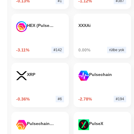
-0.13%
-1.12%
#1
#387
HEX (Pulsechain)
XXXAi
-3.11%
0.00%
#142
rütbe yok
XRP
Pulsechain
-0.36%
-2.78%
#6
#194
Pulsechain Bridged HEX (Pulsechain)
PulseX