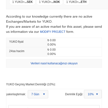
1 YUKO
=
...
SEK
1 YUKO
=
...
NOK
1 YUKO
=
...
ETH
According to our knowledge currently there are no active
Exchanges/Markets for YUKO.
If you are aware of an active market for this asset, please send
us information via our
form.
MODIFY PROJECT
₺ 0.00
YUKO fiyat
0.00%
₺ 0.00
24sa hacim
0.00%
Verileri nasıl kullanacağınızı okuyun
YUKO Geçmiş Market Derinliği (10%):
yakınlaştırmak:
7 Gün
Derinlik Eşiği:
10%