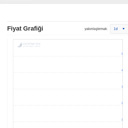
Fiyat Grafiği
yakınlaştırmak:
1d
5
4
3
2
1