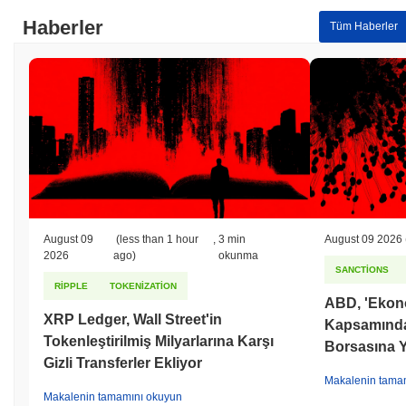
Haberler
Tüm Haberler
August 09
(less than 1 hour
,
3 min
August 09 2026
2026
ago)
okunma
SANCTIONS
RIPPLE
TOKENIZATION
ABD, 'Ekono
XRP Ledger, Wall Street'in
Kapsamında İ
Tokenleştirilmiş Milyarlarına Karşı
Borsasına Y
Gizli Transferler Ekliyor
Makalenin tama
Makalenin tamamını okuyun