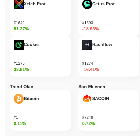
Xeleb Protocol
Cetus Protocol
#1642
#1393
51.37%
-18.93%
Cookie
Hashflow
#1275
#1274
33.81%
-16.41%
Trend Olan
Son Eklenen
Bitcoin
SACOIN
#1
#7248
0.11%
0.72%