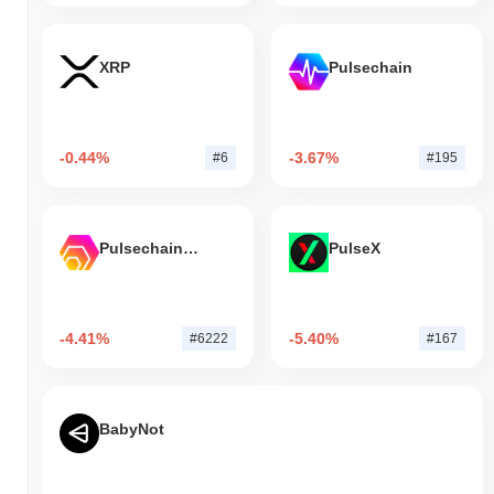
XRP
Pulsechain
-0.44%
-3.67%
#6
#195
Pulsechain Bridged HEX (Pulsechain)
PulseX
-4.41%
-5.40%
#6222
#167
BabyNot