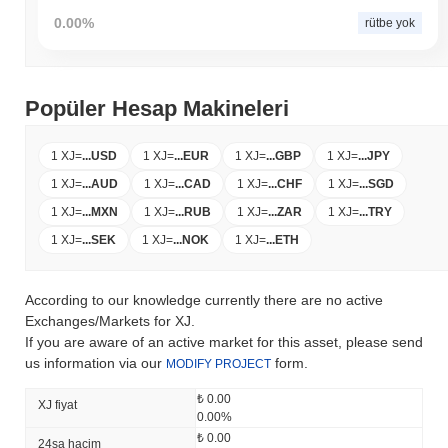
0.00%
rütbe yok
Popüler Hesap Makineleri
1 XJ
=
...
USD
1 XJ
=
...
EUR
1 XJ
=
...
GBP
1 XJ
=
...
JPY
1 XJ
=
...
AUD
1 XJ
=
...
CAD
1 XJ
=
...
CHF
1 XJ
=
...
SGD
1 XJ
=
...
MXN
1 XJ
=
...
RUB
1 XJ
=
...
ZAR
1 XJ
=
...
TRY
1 XJ
=
...
SEK
1 XJ
=
...
NOK
1 XJ
=
...
ETH
According to our knowledge currently there are no active
Exchanges/Markets for XJ.
If you are aware of an active market for this asset, please send
us information via our
form.
MODIFY PROJECT
₺ 0.00
XJ fiyat
0.00%
₺ 0.00
24sa hacim