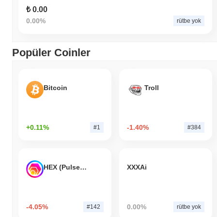
₺ 0.00
0.00%
rütbe yok
Popüler Coinler
Bitcoin
Troll
+0.11%
-1.40%
#1
#384
HEX (Pulsechain)
XXXAi
-4.05%
0.00%
#142
rütbe yok