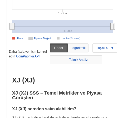
1. Oca
1. Oca
Price
Piyasa Değeri
hacim (24 saat)
Lineer
Logaritmik
Dışarı al
Daha fazla veri için kontrol
edin
CoinPaprika API
Teknik Analiz
XJ (XJ)
XJ (XJ) SSS – Temel Metrikler ve Piyasa
Görüşleri
XJ (XJ) nereden satın alabilirim?
XJ (XJ), centralized and decentralized kripto para borsalarında