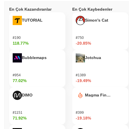
En Çok Kazandıranlar
En Çok Kaybedenler
TUTORIAL
Simon's Cat
#190
#750
118.77%
-20.85%
Bubblemaps
Jotchua
#954
#1389
77.02%
-19.49%
DIMO
Magma Finance
#1151
#399
71.92%
-19.18%