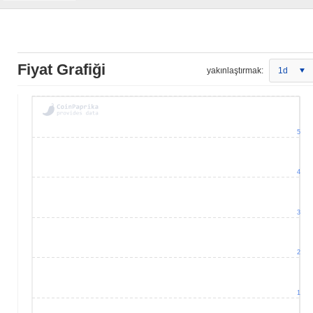
Fiyat Grafiği
yakınlaştırmak:
1d
5
4
3
2
1