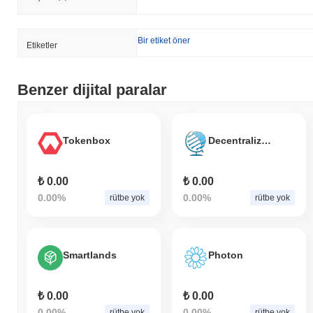
Bir etiket öner
Etiketler
Benzer dijital paralar
Tokenbox
Decentralized Universal Basic Income
₺ 0.00
₺ 0.00
0.00%
0.00%
rütbe yok
rütbe yok
Smartlands
Photon
₺ 0.00
₺ 0.00
0.00%
0.00%
rütbe yok
rütbe yok