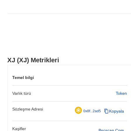
XJ (XJ) Metrikleri
Temel bilgi
Varlık türü
Token
Sözleşme Adresi
Kopyala
0x8f...2ad5
Kaşifler
Bscscan.com