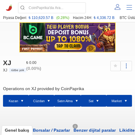
Piyasa Değeri:
₺ 110,620.57 B
(0.28%)
Hacim 24H:
₺ 4,336.72 B
BTC Üstü
XJ
₺ 0.00
(0.00%)
XJ
rütbe yok
Operations on XJ provided by CoinPaprika
Kazan
Cüzdan
Satın Alma
Sat
Market
0
Genel bakış
Borsalar
/
Pazarlar
Benzer dijital paralar
Likidite