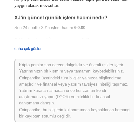
yaygın olarak mevcuttur.
XJ'in güncel günlük işlem hacmi nedir?
Son 24 saatte XJ'in işlem hacmi
₺ 0.00
.
XJ'in fiyat aralığı geçmişi nedir?
daha çok göster
Tüm Zamanların En Yüksek Değeri (ATH):
₺ 60.69
Tüm Zamanların En Düşük Değeri (ATL):
₺ 0.00
Kripto paralar son derece dalgalıdır ve önemli riskler içerir.
XJ şu anda ATH'sinin
~99.92%
altında işlem görüyor .
Yatırımınızın bir kısmını veya tamamını kaybedebilirsiniz.
Coinpaprika üzerindeki tüm bilgiler yalnızca bilgilendirme
XJ, daha geniş kripto piyasasıyla
amaçlıdır ve finansal veya yatırım tavsiyesi niteliği taşımaz.
karşılaştırıldığında nasıl performans gösteriyor?
Yatırım kararları almadan önce her zaman kendi
Son 7 günde XJ
0.00%
kazandı, genel kripto piyasasından
0.28%
araştırmanızı yapın (DYOR) ve nitelikli bir finansal
kazanç kaydeden daha düşük performans gösterdi. Bu, daha
danışmana danışın.
geniş piyasa momentumuna göre XJ'ün fiyat hareketinde geçici
Coinpaprika, bu bilgilerin kullanımından kaynaklanan herhangi
bir gecikme gösterdiğini belirtir.
bir kayıptan sorumlu değildir.