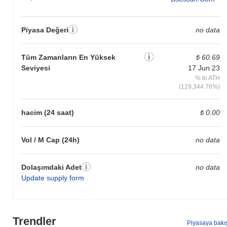
Piyasa Değeri
no data
Tüm Zamanların En Yüksek
₺ 60.69
Seviyesi
17 Jun 23
% to ATH
(129,344.76%)
hacim (24 saat)
₺ 0.00
Vol / M Cap (24h)
no data
Dolaşımdaki Adet
no data
Update supply form
Trendler
Piyasaya bakı