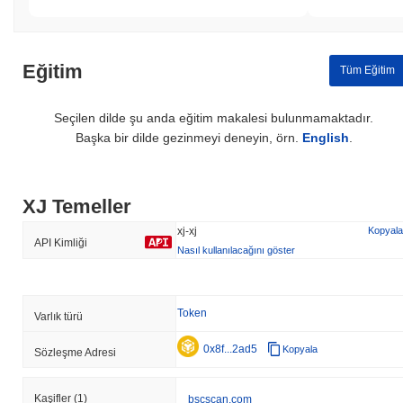
Eğitim
Tüm Eğitim
Seçilen dilde şu anda eğitim makalesi bulunmamaktadır.
Başka bir dilde gezinmeyi deneyin, örn.
English
.
XJ Temeller
xj-xj
Kopyala
API Kimliği
Nasıl kullanılacağını göster
Token
Varlık türü
0x8f...2ad5
Kopyala
Sözleşme Adresi
Kaşifler
(1)
bscscan.com