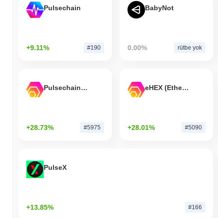
Pulsechain
BabyNot
+9.11%
0.00%
#190
rütbe yok
Pulsechain Bridged HEX (Pulsechain)
eHEX (Ethereum)
+28.73%
+28.01%
#5975
#5090
PulseX
+13.85%
#166