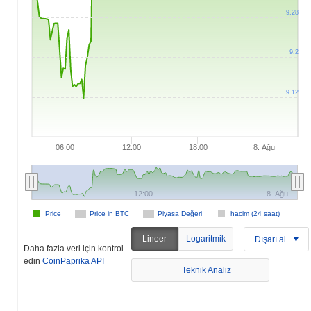
9.28
9.2
9.12
06:00
12:00
18:00
8. Ağu
12:00
8. Ağu
Price
Price in BTC
Piyasa Değeri
hacim (24 saat)
Lineer
Logaritmik
Dışarı al
Daha fazla veri için kontrol
edin
CoinPaprika API
Teknik Analiz