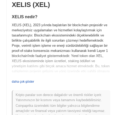
XELIS (XEL)
XELIS nedir?
XELIS (XEL), 2023 yılında başlatılan bir blockchain projesidir ve
merkeziyetsiz uygulamaları ve hizmetleri kolaylaştırmak için
tasarlanmıştır. Blockchain ekosistemindeki ölçeklenebilirlik ve
birlikte çalışabilirlik ile ilgili sorunları çözmeyi hedeflemektedir.
Proje, verimli işlem işleme ve enerji sürdürülebilirliği sağlayan bir
proof-of-stake konsensüs mekanizması kullanarak kendi Layer 1
blockchain'inde faaliyet göstermektedir. Yerel token olan XEL,
XELIS ekosisteminde işlem ücretleri, staking ödülleri ve
yönetişim katılımı gibi birçok amaca hizmet etmektedir. Bu, token
sahiplerinin projenin gelişimi ve yönü üzerinde etki sahibi olmasını
sağlar. XELIS, geliştiriciler ve son kullanıcılar için kullanıcı dostu
bir ortam yaratmaya odaklanmasıyla öne çıkmakta ve
daha çok göster
merkeziyetsiz uygulamaların sorunsuz entegrasyonunu teşvik
etmektedir. Farklı blockchain ağları arasında birlikte çalışabilirliği
Kripto paralar son derece dalgalıdır ve önemli riskler içerir.
artırma taahhüdü, onu merkeziyetsiz teknolojilerin gelişen
Yatırımınızın bir kısmını veya tamamını kaybedebilirsiniz.
manzarasında önemli bir oyuncu konumuna getirmektedir.
Coinpaprika üzerindeki tüm bilgiler yalnızca bilgilendirme
XELIS ne zaman ve nasıl başladı?
amaçlıdır ve finansal veya yatırım tavsiyesi niteliği taşımaz.