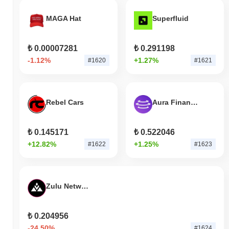
rakam, 3 226 878 XEL token'ın dolaşımdaki arzına dayalı olarak
hesaplanmaktadır.
MAGA Hat
Superfluid
XELIS, daha geniş kripto piyasasıyla
karşılaştırıldığında nasıl performans gösteriyor?
₺ 0.00007281
₺ 0.291198
Son 7 günde XELIS
14.05%
düştü, genel kripto piyasasından
-1.12%
+1.27%
#1620
#1621
0.54%
kazanç kaydeden daha düşük performans gösterdi. Bu,
daha geniş piyasa momentumuna göre XEL'ün fiyat hareketinde
geçici bir gecikme gösterdiğini belirtir.
Rebel Cars
Aura Finance
₺ 0.145171
₺ 0.522046
+12.82%
+1.25%
#1622
#1623
Zulu Network
₺ 0.204956
-24.50%
#1624