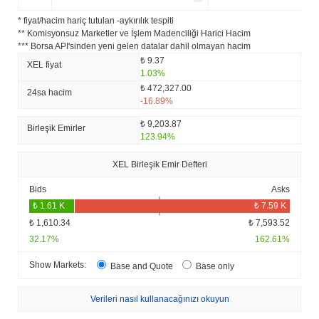
* fiyat/hacim hariç tutulan -aykırılık tespiti
** Komisyonsuz Marketler ve İşlem Madenciliği Harici Hacim
*** Borsa API'sinden yeni gelen datalar dahil olmayan hacim
₺ 9.37
XEL fiyat
1.03%
₺ 472,327.00
24sa hacim
-16.89%
₺ 9,203.87
Birleşik Emirler
123.94%
XEL Birleşik Emir Defteri
Bids
Asks
₺ 1,610.34
₺ 7,593.52
32.17%
162.61%
Show Markets:
Base and Quote
Base only
Verileri nasıl kullanacağınızı okuyun