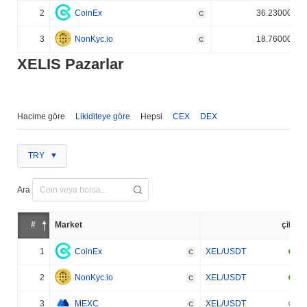
2
CoinEx
36.230000%
C
3
NonKyc.io
18.760000%
C
XELIS Pazarlar
Hacime göre
Likiditeye göre
Hepsi
CEX
DEX
TRY
Ara
#
Market
çift
1
CoinEx
XEL/USDT
C
2
NonKyc.io
XEL/USDT
C
3
MEXC
XEL/USDT
C