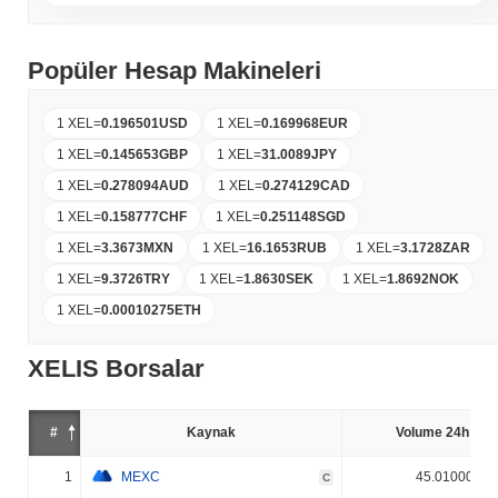
Popüler Hesap Makineleri
1 XEL
=
0.196501
USD
1 XEL
=
0.169968
EUR
1 XEL
=
0.145653
GBP
1 XEL
=
31.0089
JPY
1 XEL
=
0.278094
AUD
1 XEL
=
0.274129
CAD
1 XEL
=
0.158777
CHF
1 XEL
=
0.251148
SGD
1 XEL
=
3.3673
MXN
1 XEL
=
16.1653
RUB
1 XEL
=
3.1728
ZAR
1 XEL
=
9.3726
TRY
1 XEL
=
1.8630
SEK
1 XEL
=
1.8692
NOK
1 XEL
=
0.00010275
ETH
XELIS Borsalar
#
Kaynak
Volume 24h (%)
1
MEXC
45.010000%
C