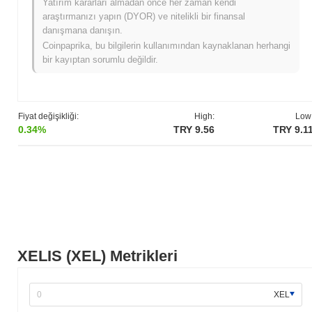
Yatırım kararları almadan önce her zaman kendi
XELIS, 2021 Mart ayında kurucu ekip tarafından projenin
araştırmanızı yapın (DYOR) ve nitelikli bir finansal
vizyonunu ve teknik çerçevesini özetleyen beyaz kitabın
danışmana danışın.
yayımlanmasıyla ortaya çıkmıştır. Proje, 2021 Haziran ayında
Coinpaprika, bu bilgilerin kullanımından kaynaklanan herhangi
testnet'ini başlatarak geliştiricilerin ve erken benimseyenlerin
bir kayıptan sorumlu değildir.
özelliklerini ve işlevselliğini denemelerine olanak tanımıştır. Bu
aşama, geri bildirim toplamak ve platformu geliştirmek için kritik
öneme sahipti. Ana ağ, 2021 Aralık ayında başlatılarak projenin
tamamen işlevsel bir blockchain'e geçişini işaret etmiştir. Erken
Fiyat değişikliği:
High:
Low
geliştirme, merkeziyetsiz uygulamaları ve hizmetleri destekleyen
0.34%
TRY 9.56
TRY 9.1
sağlam bir ekosistem yaratmaya odaklanmış, ölçeklenebilirlik ve
kullanıcı deneyimini vurgulamıştır. XELIS tokenlarının ilk
dağıtımı, Ocak 2022'de adil bir lansman modeli aracılığıyla
gerçekleştirilmiş ve topluluktan geniş bir katılım sağlanarak
projenin büyümesi için bir temel oluşturulmuştur. Bu kilometre
taşları, XELIS'in blockchain alanındaki sürekli gelişimi ve
etkileşimi için zemin hazırlamıştır.
XELIS için neler geliyor?
XELIS (XEL) Metrikleri
Resmi güncellemelere göre, XELIS, ölçeklenebilirlik ve
performansı artırmayı hedefleyen 2024'ün 1. çeyreği için
planlanan önemli bir protokol yükseltmesi hazırlamaktadır. Bu
XEL
yükseltme, kullanıcı deneyimini ve işlem verimliliğini artırmak için