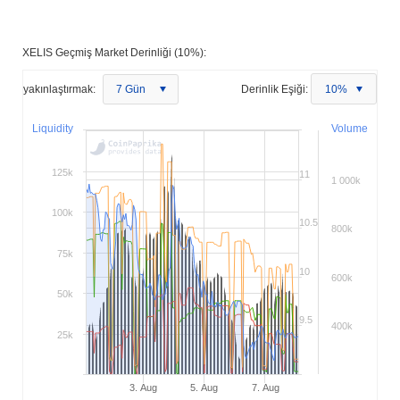
XELIS Geçmiş Market Derinliği (10%):
yakınlaştırmak:
7 Gün
Derinlik Eşiği:
10%
Liquidity
Volume
125k
11
1 000k
100k
10.5
800k
75k
10
600k
50k
9.5
400k
25k
3. Aug
5. Aug
7. Aug