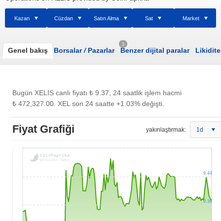
Kazan
Cüzdan
Satın Alma
Sat
Market
3
Genel bakış
Borsalar
/
Pazarlar
Benzer dijital paralar
Likidite
Bugün XELIS canlı fiyatı
₺ 9.37
, 24 saatlik işlem hacmi
₺ 472,327.00
. XEL son 24 saatte +1.03% değişti.
Fiyat Grafiği
yakınlaştırmak:
1d
9.44
9.36