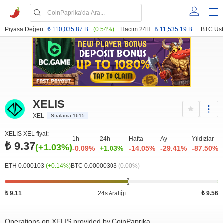
Piyasa Değeri:
₺ 110,035.87 B
(0.54%)
Hacim 24H:
₺ 11,535.19 B
BTC Üst
XELIS
XEL
Sıralama 1615
XELIS XEL fiyat:
1h
24h
Hafta
Ay
Yıldızlar
₺ 9.37
(+1.03%)
-0.09%
+1.03%
-14.05%
-29.41%
-87.50%
ETH 0.000103
(+0.14%)
BTC 0.00000303
(0.00%)
₺ 9.11
24s Aralığı
₺ 9.56
Operations on XELIS provided by CoinPaprika