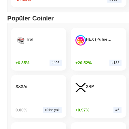
Popüler Coinler
Troll
HEX (Pulsechain)
+6.35%
+20.52%
#403
#138
XXXAi
XRP
0.00%
+0.97%
rütbe yok
#6