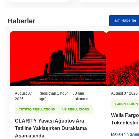
Haberler
Tüm Haberler
August 07
(less than 1 hour
,
3 min
August 07 2026
2026
ago)
okunma
TOKENIZATION
CRYPTO REGULATIONS
US REGULATORS
Wells Fargo
CLARITY Yasası Ağustos Ara
Tokenleştirm
Tatiline Yaklaşırken Duraklama
Makalenin tama
Aşamasında