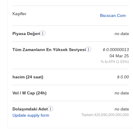
Kaşifler
Bscscan.com
Piyasa Değeri
no data
Tüm Zamanların En Yüksek Seviyesi
₺ 0.00000013
04 Mar 25
% to ATH (1.03%)
hacim (24 saat)
₺ 0.00
Vol / M Cap (24h)
no data
Dolaşımdaki Adet
no data
Update supply form
Toplam:420,690,000,000,000