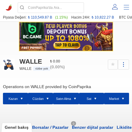
Piyasa Değeri:
₺ 110,549.87 B
(1.15%)
Hacim 24H:
₺ 10,822.27 B
BTC Üst
WALLE
₺ 0.00
(0.00%)
WALLE
rütbe yok
Operations on WALLE provided by CoinPaprika
Kazan
Cüzdan
Satın Alma
Sat
Market
0
Genel bakış
Borsalar
/
Pazarlar
Benzer dijital paralar
Likidite