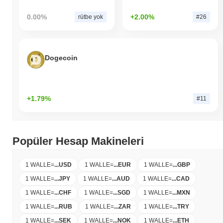
0.00%
+2.00%
rütbe yok
#26
Dogecoin
+1.79%
#11
Popüler Hesap Makineleri
1 WALLE
=
...
USD
1 WALLE
=
...
EUR
1 WALLE
=
...
GBP
1 WALLE
=
...
JPY
1 WALLE
=
...
AUD
1 WALLE
=
...
CAD
1 WALLE
=
...
CHF
1 WALLE
=
...
SGD
1 WALLE
=
...
MXN
1 WALLE
=
...
RUB
1 WALLE
=
...
ZAR
1 WALLE
=
...
TRY
1 WALLE
=
...
SEK
1 WALLE
=
...
NOK
1 WALLE
=
...
ETH