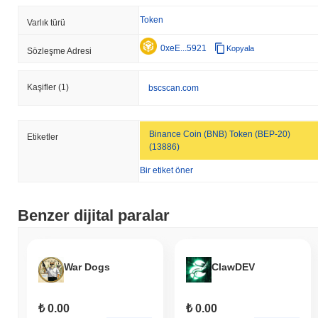
Token
Varlık türü
0xeE...5921
Kopyala
Sözleşme Adresi
Kaşifler
(1)
bscscan.com
Binance Coin (BNB) Token (BEP-20)
Etiketler
(13886)
Bir etiket öner
Benzer dijital paralar
War Dogs
ClawDEV
₺ 0.00
₺ 0.00