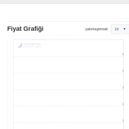
Fiyat Grafiği
yakınlaştırmak:
1d
5
4
3
2
1