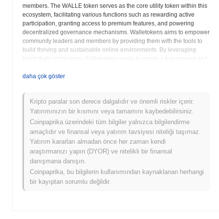
members. The WALLE token serves as the core utility token within this
ecosystem, facilitating various functions such as rewarding active
participation, granting access to premium features, and powering
decentralized governance mechanisms. Walletokens aims to empower
community leaders and members by providing them with the tools to
build thriving and sustainable online environments. By leveraging
blockchain technology, Walletokens seeks to create a transparent and
secure system for rewarding valuable contributions and fostering a
sense of ownership within communities. The WALLE token plays a
daha çok göster
vital role in this vision, enabling a more equitable and engaging
experience for all participants. The platform aims to address common
Kripto paralar son derece dalgalıdır ve önemli riskler içerir.
challenges faced by online communities, such as spam, lack of
Yatırımınızın bir kısmını veya tamamını kaybedebilirsiniz.
engagement, and unfair reward distribution, by providing innovative
solutions powered by the WALLE token. Ultimately, Walletokens and
Coinpaprika üzerindeki tüm bilgiler yalnızca bilgilendirme
the WALLE token strive to create a more vibrant and rewarding
amaçlıdır ve finansal veya yatırım tavsiyesi niteliği taşımaz.
landscape for online communities, empowering creators and members
Yatırım kararları almadan önce her zaman kendi
alike to build and participate in meaningful interactions.
araştırmanızı yapın (DYOR) ve nitelikli bir finansal
danışmana danışın.
WALLE (WALLE) SSS – Temel Metrikler ve
Coinpaprika, bu bilgilerin kullanımından kaynaklanan herhangi
Piyasa Görüşleri
bir kayıptan sorumlu değildir.
WALLE (WALLE) nereden satın alabilirim?
WALLE (WALLE), centralized and decentralized kripto para