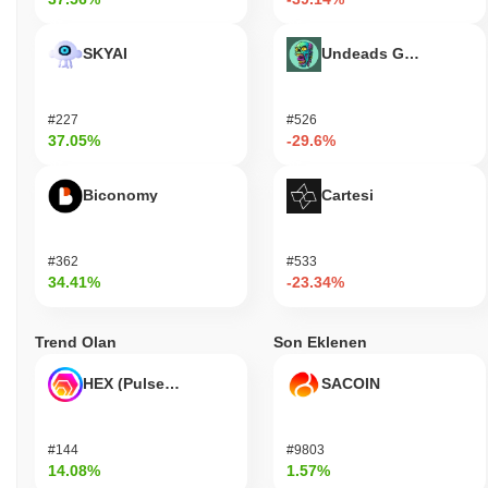
SKYAI
Undeads Games
#227
#526
37.05%
-29.6%
Biconomy
Cartesi
#362
#533
34.41%
-23.34%
Trend Olan
Son Eklenen
HEX (Pulsechain)
SACOIN
#144
#9803
14.08%
1.57%