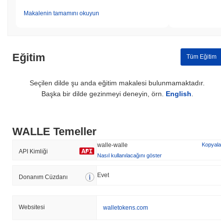
Makalenin tamamını okuyun
Eğitim
Tüm Eğitim
Seçilen dilde şu anda eğitim makalesi bulunmamaktadır.
Başka bir dilde gezinmeyi deneyin, örn.
English
.
WALLE Temeller
walle-walle
Kopyala
API Kimliği
Nasıl kullanılacağını göster
Evet
Donanım Cüzdanı
Websitesi
walletokens.com