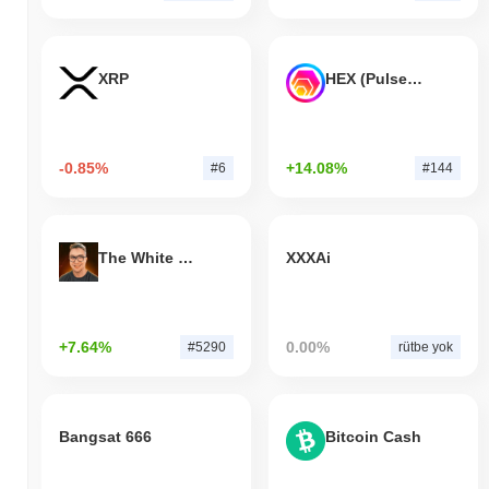
XRP
HEX (Pulsechain)
-0.85%
+14.08%
#6
#144
The White Bull
XXXAi
+7.64%
0.00%
#5290
rütbe yok
Bangsat 666
Bitcoin Cash