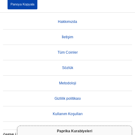
Panoya Kopyala
Hakkımızda
İletişim
Tüm Coinler
Sözlük
Metodoloji
Gizlilik politikası
Kullanım Koşulları
Paprika Kurabiyeleri
ÖNEMLİ UYARI:
Kripto paralar son derece volatildir ve önemli riskler içerir. Yatırımınızın