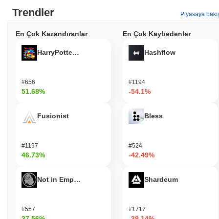
Trendler
Piyasaya bakı
En Çok Kazandıranlar
En Çok Kaybedenler
HarryPotterObamaSonic10Inu (ETH)
Hashflow
#656
#1194
51.68%
-54.1%
Fusionist
Bless
#1197
#524
46.73%
-42.49%
Not in Employment, Education, or Training
Shardeum
#557
#1717
37.56%
-39.14%