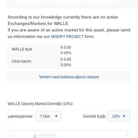
According to our knowledge currently there are no active
Exchanges/Markets for WALLE.
If you are aware of an active market for this asset, please send
us information via our
form.
MODIFY PROJECT
₺ 0.00
WALLE fiyat
0.00%
₺ 0.00
24sa hacim
0.00%
Verileri nasıl kullanacağınızı okuyun
WALLE Geçmiş Market Derinliği (10%):
yakınlaştırmak:
7 Gün
Derinlik Eşiği:
10%