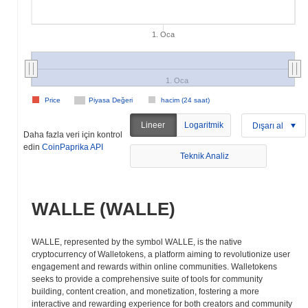
1. Oca
1. Oca
Price
Piyasa Değeri
hacim (24 saat)
Lineer
Logaritmik
Dışarı al
Daha fazla veri için kontrol
edin
CoinPaprika API
Teknik Analiz
WALLE (WALLE)
WALLE, represented by the symbol WALLE, is the native
cryptocurrency of Walletokens, a platform aiming to revolutionize user
engagement and rewards within online communities. Walletokens
seeks to provide a comprehensive suite of tools for community
building, content creation, and monetization, fostering a more
interactive and rewarding experience for both creators and community