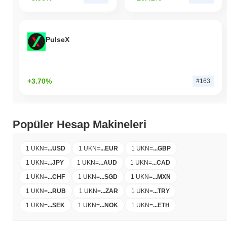
PulseX
+3.70%
#163
Popüler Hesap Makineleri
1 UKN
=
...
USD
1 UKN
=
...
EUR
1 UKN
=
...
GBP
1 UKN
=
...
JPY
1 UKN
=
...
AUD
1 UKN
=
...
CAD
1 UKN
=
...
CHF
1 UKN
=
...
SGD
1 UKN
=
...
MXN
1 UKN
=
...
RUB
1 UKN
=
...
ZAR
1 UKN
=
...
TRY
1 UKN
=
...
SEK
1 UKN
=
...
NOK
1 UKN
=
...
ETH