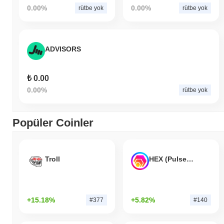
0.00%
0.00%
rütbe yok
rütbe yok
ADVISORS
₺ 0.00
0.00%
rütbe yok
Popüler Coinler
Troll
HEX (Pulsechain)
+15.18%
+5.82%
#377
#140