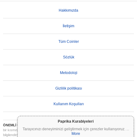
Hakkımızda
İletişim
Tüm Coinler
Sözlük
Metodoloji
Gizlilik politikası
Kullanım Koşulları
Paprika Kurabiyeleri
ÖNEMLİ UYARI:
Kripto paralar son derece volatildir ve önemli riskler içerir. Yatırımınızın
Tarayıcınızı deneyiminizi geliştirmek için çerezler kullanıyoruz.
...
bir kısmını veya tamamını kaybedebilirsiniz. Coinpaprika üzerindeki tüm bilgiler yalnızca
More
bilgilendirme amaçlıdır ve finansal veya yatırım tavsiyesi niteliği taşımaz. Yatırım