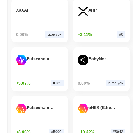
XXXAi
XRP
0.00%
+3.11%
rütbe yok
#6
Pulsechain
BabyNot
+3.07%
0.00%
#189
rütbe yok
Pulsechain Bridged HEX (Pulsechain)
eHEX (Ethereum)
+8.96%
+10.42%
#5000
#5042