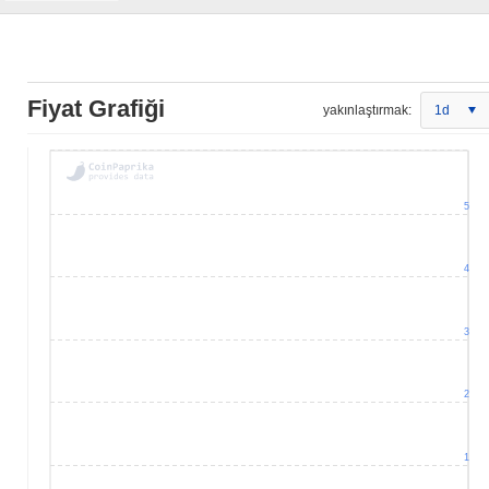
Fiyat Grafiği
yakınlaştırmak:
1d
5
4
3
2
1