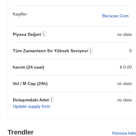
Kaşifler
Bscscan.com
Piyasa Değeri
no data
Tüm Zamanların En Yüksek Seviyesi
0
hacim (24 saat)
₺ 0.00
Vol / M Cap (24h)
no data
Dolaşımdaki Adet
no data
Update supply form
Trendler
Piyasaya bakı