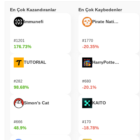
En Çok Kazandıranlar
En Çok Kaybedenler
Immunefi
Pirate Nation Token
#1201
#1770
176.73%
-20.35%
TUTORIAL
HarryPotterObamaSoni
#282
#680
98.68%
-20.1%
Simon's Cat
KAITO
#666
#170
48.9%
-18.78%