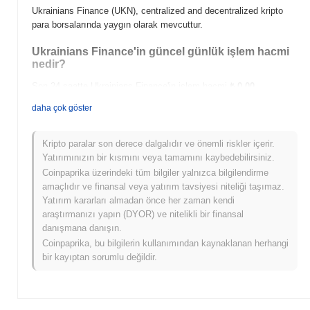
Ukrainians Finance (UKN), centralized and decentralized kripto
para borsalarında yaygın olarak mevcuttur.
Ukrainians Finance'in güncel günlük işlem hacmi
nedir?
Son 24 saatte Ukrainians Finance'in işlem hacmi
₺ 0.00
.
daha çok göster
Ukrainians Finance'in fiyat aralığı geçmişi nedir?
Tüm Zamanların En Yüksek Değeri (ATH):
₺ 0.00
Kripto paralar son derece dalgalıdır ve önemli riskler içerir.
Tüm Zamanların En Düşük Değeri (ATL):
₺ 0.00
Yatırımınızın bir kısmını veya tamamını kaybedebilirsiniz.
Coinpaprika üzerindeki tüm bilgiler yalnızca bilgilendirme
Ukrainians Finance şu anda ATH'sinin
~0.00%
altında işlem
amaçlıdır ve finansal veya yatırım tavsiyesi niteliği taşımaz.
görüyor .
Yatırım kararları almadan önce her zaman kendi
araştırmanızı yapın (DYOR) ve nitelikli bir finansal
Ukrainians Finance, daha geniş kripto piyasasıyla
danışmana danışın.
karşılaştırıldığında nasıl performans gösteriyor?
Coinpaprika, bu bilgilerin kullanımından kaynaklanan herhangi
Son 7 günde Ukrainians Finance
0.00%
kazandı, genel kripto
bir kayıptan sorumlu değildir.
piyasasından
0.88%
kazanç kaydeden daha düşük performans
gösterdi. Bu, daha geniş piyasa momentumuna göre UKN'ün fiyat
hareketinde geçici bir gecikme gösterdiğini belirtir.