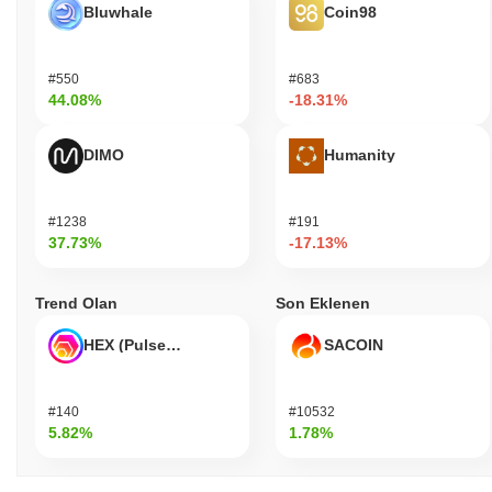
Bluwhale
Coin98
#550
#683
44.08%
-18.31%
DIMO
Humanity
#1238
#191
37.73%
-17.13%
Trend Olan
Son Eklenen
HEX (Pulsechain)
SACOIN
#140
#10532
5.82%
1.78%