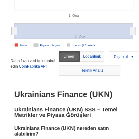
1. Oca
1. Oca
Price
Piyasa Değeri
hacim (24 saat)
Lineer
Logaritmik
Dışarı al
Daha fazla veri için kontrol
edin
CoinPaprika API
Teknik Analiz
Ukrainians Finance (UKN)
Ukrainians Finance (UKN) SSS – Temel
Metrikler ve Piyasa Görüşleri
Ukrainians Finance (UKN) nereden satın
alabilirim?