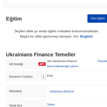
Eğitim
Tüm Eğitim
Seçilen dilde şu anda eğitim makalesi bulunmamaktadır.
Başka bir dilde gezinmeyi deneyin, örn.
English
.
Ukrainians Finance Temeller
ukn-ukrainians-finance
Kopyala
API Kimliği
Nasıl kullanılacağını göster
Evet
Donanım Cüzdanı
Websitesi
ukrainians.finance
Token
Varlık türü