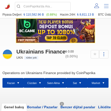
Piyasa Değeri:
₺ 110,582.96 B
(0.88%)
Hacim 24H:
₺ 8,811.13 B
BTC Üstü
Ukrainians Finance
₺ 0.00
(0.00%)
UKN
rütbe yok
Operations on Ukrainians Finance provided by CoinPaprika
Kazan
Cüzdan
Satın Alma
Sat
Market
0
Genel bakış
Borsalar
/
Pazarlar
Benzer dijital paralar
Likidite