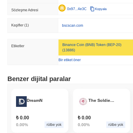
0x97...4e3C
Kopyala
Sözleşme Adresi
Kaşifler
(1)
bscscan.com
Binance Coin (BNB) Token (BEP-20)
Etiketler
(13886)
Bir etiket öner
Benzer dijital paralar
DreamN
The Soldiers Gold
₺ 0.00
₺ 0.00
0.00%
0.00%
rütbe yok
rütbe yok