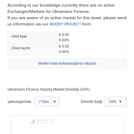
According to our knowledge currently there are no active
Exchanges/Markets for Ukrainians Finance.
If you are aware of an active market for this asset, please send
us information via our
form.
MODIFY PROJECT
₺ 0.00
UKN fiyat
0.00%
₺ 0.00
24sa hacim
0.00%
Verileri nasıl kullanacağınızı okuyun
Ukrainians Finance Geçmiş Market Derinliği (10%):
yakınlaştırmak:
7 Gün
Derinlik Eşiği:
10%