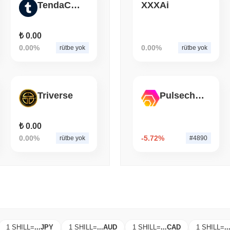
TendaCoin
XXXAi
August 07 2026
(1 day ago)
,
3 min
SEC
ETFS
Wintermute, Hisse Senetl
₺ 0.00
Lisansı Kazandı
0.00%
0.00%
rütbe yok
rütbe yok
Triverse
Pulsechain Bridged HEX (Pulsechain)
₺ 0.00
0.00%
-5.72%
rütbe yok
#4890
1 SHILL
=
...
JPY
1 SHILL
=
...
AUD
1 SHILL
=
...
CAD
1 SHILL
=
..