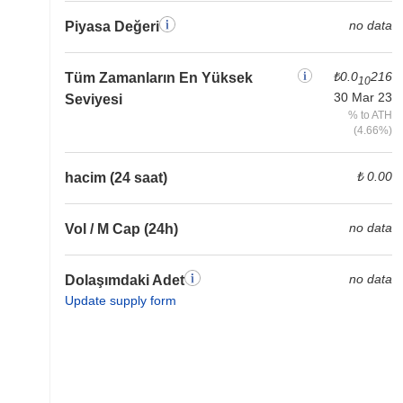
no data
Piyasa Değeri
₺0.0
216
Tüm Zamanların En Yüksek
10
30 Mar 23
Seviyesi
% to ATH
(4.66%)
₺ 0.00
hacim (24 saat)
no data
Vol / M Cap (24h)
no data
Dolaşımdaki Adet
Update supply form