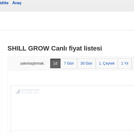
idite
Araç
SHILL GROW Canlı fiyat listesi
yakınlaştırmak:
1d
7 Gün
30 Gün
1. Çeyrek
1 Yıl