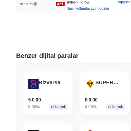
Kopyala
shill-shill-grow
API Kimliği
Nasıl kullanılacağını göster
Trend Olan
Son Eklenen
Bitcoin
SACOIN
#1
#7563
-0.29%
1.37%
Benzer dijital paralar
Bizverse
SUPERTOKEN
₺ 0.00
₺ 0.00
0.00%
0.00%
rütbe yok
rütbe yok