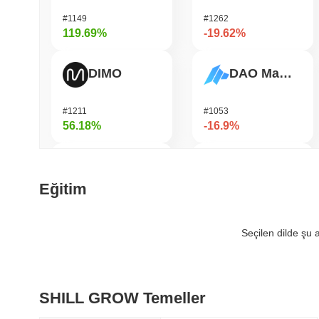
#1149
#1262
119.69%
-19.62%
DIMO
DAO Maker Token
#1211
#1053
56.18%
-16.9%
Bubblemaps
Biconomy
Eğitim
#1008
#355
51.81%
-15.4%
Seçilen dilde şu
IoTeX
Epic Chain
SHILL GROW Temeller
#459
#574
43.21%
-15.03%