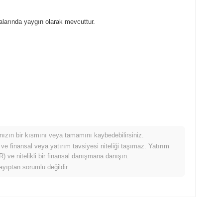
larında yaygın olarak mevcuttur.
mınızın bir kısmını veya tamamını kaybedebilirsiniz.
rıldığında nasıl performans gösteriyor?
 ve finansal veya yatırım tavsiyesi niteliği taşımaz. Yatırım
 ve nitelikli bir finansal danışmana danışın.
an
0.15%
düşüş kaydeden daha iyi performans gösterdi. Bu, daha
ayıptan sorumlu değildir.
rmans gösterdiğini belirtir.