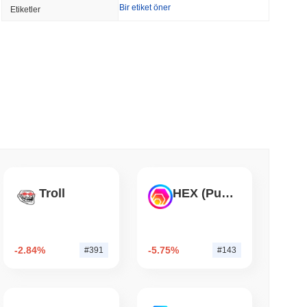
Bir etiket öner
Etiketler
7.4 Milyar Dolar ile Üç Katına Çıktı
 okunma
TORS
Eylül'e Kaydırıldı, Senato Demokratları
 okunma
'ın Gayrimenkulünde Tokenizasyon Bayrağını
Troll
HEX (Pulsechain)
 okunma
-2.84%
-5.75%
#391
#143
o Uygulamasına Wall Street'i 4,000 Hisse ile