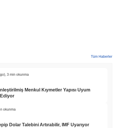
Tüm Haberler
ago)
,
3 min okunma
leştirilmiş Menkul Kıymetler Yapısı Uyum
 Ediyor
in okunma
epip Dolar Talebini Artırabilir, IMF Uyarıyor