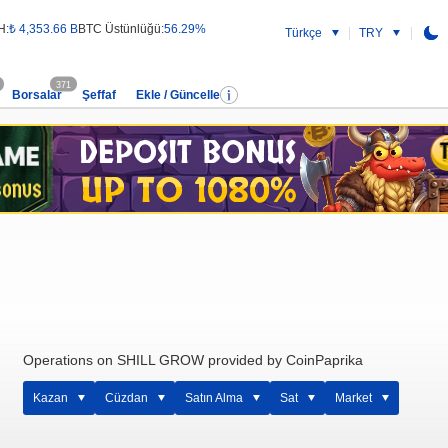
H:
₺ 4,353.66 B
BTC Üstünlüğü:
56.29%
Türkçe
TRY
371
Borsalar
Şeffaf
Ekle / Güncelle
Operations on SHILL GROW provided by CoinPaprika
Kazan
Cüzdan
Satın Alma
Sat
Market