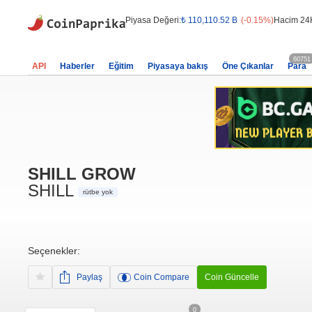
Piyasa Değeri:
₺ 110,110.52 B
(-0.15%)
Hacim 24
60751
API
Haberler
Eğitim
Piyasaya bakış
Öne Çıkanlar
Para
SHILL GROW
SHILL
rütbe yok
Seçenekler:
Paylaş
Coin Compare
Coin Güncelle
0