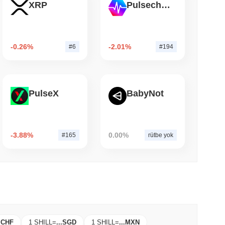
XRP
Pulsechain
 okunma
eri ve Kripto ETF'leri için ABD Aracı Kurum
-0.26%
-2.01%
#6
#194
PulseX
BabyNot
-3.88%
0.00%
#165
rütbe yok
.
CHF
1 SHILL
=
...
SGD
1 SHILL
=
...
MXN