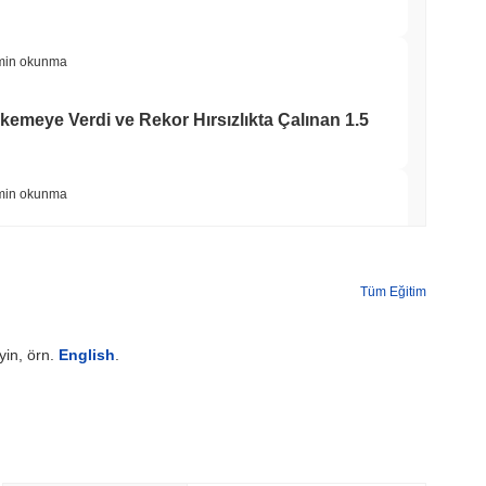
min okunma
kemeye Verdi ve Rekor Hırsızlıkta Çalınan 1.5
min okunma
Sona Ererken Crypto.com CRO Hazine Bahsini
Tüm Eğitim
min okunma
yin, örn.
English
.
A Kaydına Katıldı, 27 Ülkede Euro
min okunma