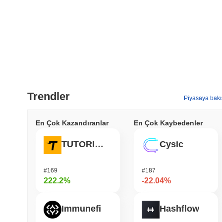
Trendler
Piyasaya bakı
En Çok Kazandıranlar
En Çok Kaybedenler
TUTORIAL
Cysic
#169
#187
222.2%
-22.04%
Immunefi
Hashflow