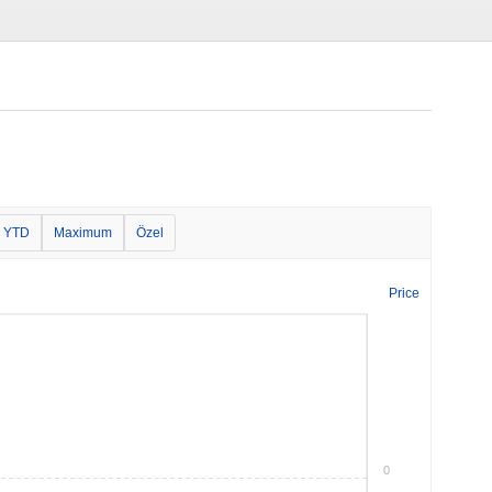
YTD
Maximum
Özel
Price
0