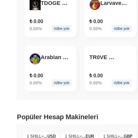
TDOGE Black
LarvaverseSwap
₺ 0.00
₺ 0.00
0.00%
0.00%
rütbe yok
rütbe yok
Arabian Croge
TR0VE Token
₺ 0.00
₺ 0.00
0.00%
0.00%
rütbe yok
rütbe yok
Popüler Hesap Makineleri
1 SHILL
=
...
USD
1 SHILL
=
...
EUR
1 SHILL
=
...
GBP