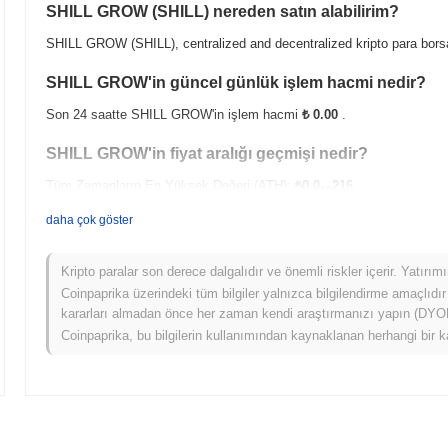
SHILL GROW (SHILL) nereden satın alabilirim?
SHILL GROW (SHILL), centralized and decentralized kripto para borsa
SHILL GROW'in güncel günlük işlem hacmi nedir?
Son 24 saatte SHILL GROW'in işlem hacmi
₺ 0.00
.
SHILL GROW'in fiyat aralığı geçmişi nedir?
Tüm Zamanların En Yüksek Değeri (ATH):
₺0.0
216
10
Tüm Zamanların En Düşük Değeri (ATL):
₺ 0.00
daha çok göster
SHILL GROW şu anda ATH'sinin
~4.45%
altında işlem görüyor .
Kripto paralar son derece dalgalıdır ve önemli riskler içerir. Yatırı
SHILL GROW, daha geniş kripto piyasasıyla karşılaştı
Coinpaprika üzerindeki tüm bilgiler yalnızca bilgilendirme amaçlıdır
kararları almadan önce her zaman kendi araştırmanızı yapın (DYOR)
Son 7 günde SHILL GROW
0.00%
kazandı, genel kripto piyasasınd
Coinpaprika, bu bilgilerin kullanımından kaynaklanan herhangi bir k
geniş piyasa momentumuna göre SHILL'ün fiyat hareketinde güçlü perfo