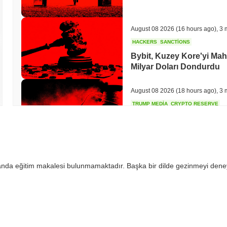
August 08 2026
(16 hours ago)
,
3 
HACKERS
SANCTIONS
Bybit, Kuzey Kore'yi Mah
Milyar Doları Dondurdu
August 08 2026
(18 hours ago)
,
3 
TRUMP MEDIA
CRYPTO RESERVE
Trump Medya, İşlemler 
Bıraktı
August 08 2026
(20 hours ago)
,
3 
 anda eğitim makalesi bulunmamaktadır. Başka bir dilde gezinmeyi dene
STABLECOINS
REGULATION
Stripe'ın Bridge'i AB MiC
Stabilcoin'leri Açtı
August 08 2026
(22 hours ago)
,
3 