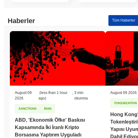
Haberler
Tüm Haberler
August 09
(less than 1 hour
,
3 min
August 09 2026
2026
ago)
okunma
TOKENIZATION
SANCTIONS
IRAN
Hong Kong'
ABD, 'Ekonomik Öfke' Baskısı
Tokenleştir
Kapsamında İki İranlı Kripto
Yapısı Uyu
Borsasına Yaptırım Uyguladı
Dahil Ediyo