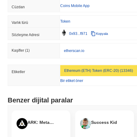
Coins Mobile App
Cüzdan
Token
Varlık türü
0x93...f971
Kopyala
Sözleşme Adresi
Kaşifler
(1)
etherscan.io
Ethereum (ETH) Token (ERC-20) (13346)
Etiketler
Bir etiket öner
Benzer dijital paralar
ARK: MetaSurvival
Success Kid