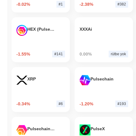
-0.02%
-2.38%
#1
#382
HEX (Pulsechain)
XXXAi
-1.55%
0.00%
#141
rütbe yok
XRP
Pulsechain
-0.34%
-1.20%
#6
#193
Pulsechain Bridged HEX (Pulsechain)
PulseX