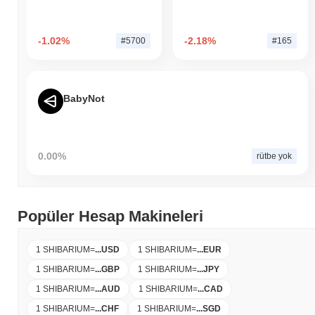
-1.02%
-2.18%
#5700
#165
BabyNot
0.00%
rütbe yok
Popüler Hesap Makineleri
1 SHIBARIUM
=
...
USD
1 SHIBARIUM
=
...
EUR
1 SHIBARIUM
=
...
GBP
1 SHIBARIUM
=
...
JPY
1 SHIBARIUM
=
...
AUD
1 SHIBARIUM
=
...
CAD
1 SHIBARIUM
=
...
CHF
1 SHIBARIUM
=
...
SGD