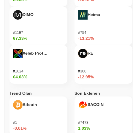
DIMO
Heima
#1197
#754
67.33%
-13.21%
Xeleb Protocol
RE
#1624
#300
64.03%
-12.95%
Trend Olan
Son Eklenen
Bitcoin
SACOIN
#1
#7473
-0.01%
1.03%