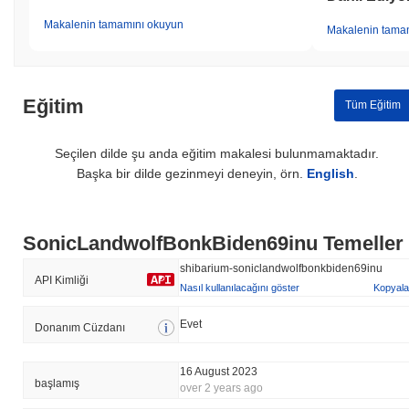
Makalenin tamamını okuyun
Makalenin tama
Eğitim
Tüm Eğitim
Seçilen dilde şu anda eğitim makalesi bulunmamaktadır.
Başka bir dilde gezinmeyi deneyin, örn.
English
.
SonicLandwolfBonkBiden69inu Temeller
shibarium-soniclandwolfbonkbiden69inu
API Kimliği
Nasıl kullanılacağını göster
Kopyala
Evet
Donanım Cüzdanı
16 August 2023
başlamış
over 2 years ago