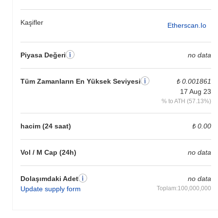
Kaşifler
Etherscan.io
Piyasa Değeri
no data
Tüm Zamanların En Yüksek Seviyesi
₺ 0.001861
17 Aug 23
% to ATH (57.13%)
hacim (24 saat)
₺ 0.00
Vol / M Cap (24h)
no data
Dolaşımdaki Adet
no data
Update supply form
Toplam:100,000,000