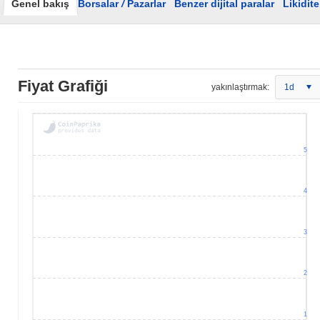
Genel bakış
Borsalar
/
Pazarlar
Benzer dijital paralar
Likidite
Fiyat Grafiği
yakınlaştırmak:
1d
5
4
3
2
1