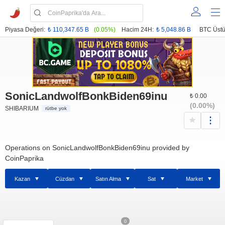
Piyasa Değeri:
₺ 110,347.65 B
(0.05%)
Hacim 24H:
₺ 5,048.86 B
BTC Üstü
SonicLandwolfBonkBiden69inu
₺ 0.00
(0.00%)
SHIBARIUM
rütbe yok
Operations on SonicLandwolfBonkBiden69inu provided by
CoinPaprika
Kazan
Cüzdan
Satın Alma
Sat
Market
0