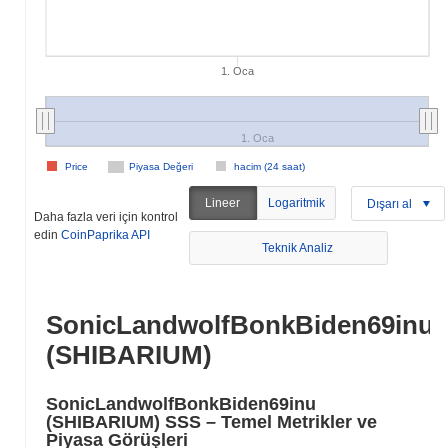
1. Oca
1. Oca
Price
Piyasa Değeri
hacim (24 saat)
Lineer
Logaritmik
Dışarı al
Daha fazla veri için kontrol
edin
CoinPaprika API
Teknik Analiz
SonicLandwolfBonkBiden69inu
(SHIBARIUM)
SonicLandwolfBonkBiden69inu
(SHIBARIUM) SSS – Temel Metrikler ve
Piyasa Görüşleri