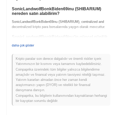
SonicLandwolfBonkBiden69inu (SHIBARIUM)
nereden satın alabilirim?
SonicLandwolfBonkBiden69inu (SHIBARIUM), centralized and
decentralized kripto para borsalarında yaygın olarak mevcuttur.
SonicLandwolfBonkBiden69inu'in güncel günlük
işlem hacmi nedir?
daha çok göster
Son 24 saatte SonicLandwolfBonkBiden69inu'in işlem hacmi
₺ 0.00
.
Kripto paralar son derece dalgalıdır ve önemli riskler içerir.
Yatırımınızın bir kısmını veya tamamını kaybedebilirsiniz.
SonicLandwolfBonkBiden69inu'in fiyat aralığı
geçmişi nedir?
Coinpaprika üzerindeki tüm bilgiler yalnızca bilgilendirme
amaçlıdır ve finansal veya yatırım tavsiyesi niteliği taşımaz.
Tüm Zamanların En Yüksek Değeri (ATH):
₺ 0.001861
Yatırım kararları almadan önce her zaman kendi
Tüm Zamanların En Düşük Değeri (ATL):
₺ 0.00
araştırmanızı yapın (DYOR) ve nitelikli bir finansal
danışmana danışın.
SonicLandwolfBonkBiden69inu şu anda ATH'sinin
~36.36%
Coinpaprika, bu bilgilerin kullanımından kaynaklanan herhangi
altında işlem görüyor .
bir kayıptan sorumlu değildir.
SonicLandwolfBonkBiden69inu, daha geniş kripto
piyasasıyla karşılaştırıldığında nasıl performans