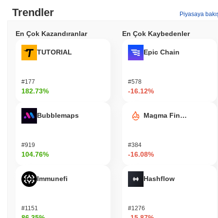
Trendler
Piyasaya bakı
En Çok Kazandıranlar
En Çok Kaybedenler
TUTORIAL
Epic Chain
#177
#578
182.73%
-16.12%
Bubblemaps
Magma Finance
#919
#384
104.76%
-16.08%
Immunefi
Hashflow
#1151
#1276
86.35%
-15.87%