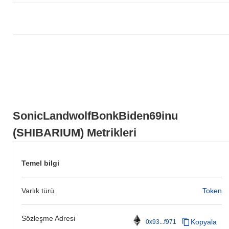
gösteriyor?
Son 7 günde SonicLandwolfBonkBiden69inu
0.00%
kazandı,
genel kripto piyasasından
0.05%
kazanç kaydeden daha düşük
performans gösterdi. Bu, daha geniş piyasa momentumuna göre
SHIBARIUM'ün fiyat hareketinde geçici bir gecikme gösterdiğini
belirtir.
SonicLandwolfBonkBiden69inu
(SHIBARIUM) Metrikleri
Temel bilgi
Varlık türü
Token
Sözleşme Adresi
Kopyala
0x93...f971