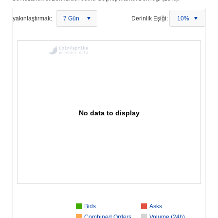
yakınlaştırmak:
7 Gün
Derinlik Eşiği:
10%
No data to display
Bids
Asks
Combined Orders
Volume (24h)