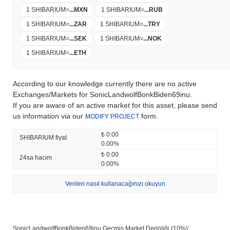
1 SHIBARIUM
=
...
MXN
1 SHIBARIUM
=
...
RUB
1 SHIBARIUM
=
...
ZAR
1 SHIBARIUM
=
...
TRY
1 SHIBARIUM
=
...
SEK
1 SHIBARIUM
=
...
NOK
1 SHIBARIUM
=
...
ETH
According to our knowledge currently there are no active
Exchanges/Markets for SonicLandwolfBonkBiden69inu.
If you are aware of an active market for this asset, please send
us information via our
form.
MODIFY PROJECT
₺ 0.00
SHIBARIUM fiyat
0.00%
₺ 0.00
24sa hacim
0.00%
Verileri nasıl kullanacağınızı okuyun
SonicLandwolfBonkBiden69inu Geçmiş Market Derinliği (10%):