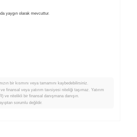
nda yaygın olarak mevcuttur.
mınızın bir kısmını veya tamamını kaybedebilirsiniz.
ldığında nasıl performans gösteriyor?
 ve finansal veya yatırım tavsiyesi niteliği taşımaz. Yatırım
 ve nitelikli bir finansal danışmana danışın.
26%
kazanç kaydeden daha düşük performans gösterdi. Bu,
ayıptan sorumlu değildir.
ir gecikme gösterdiğini belirtir.