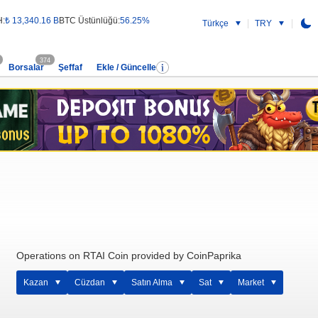
H:
₺ 13,340.16 B
BTC Üstünlüğü:
56.25%
Türkçe
TRY
374
Borsalar
Şeffaf
Ekle / Güncelle
Operations on RTAI Coin provided by CoinPaprika
Kazan
Cüzdan
Satın Alma
Sat
Market