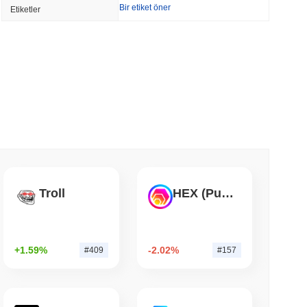
Bir etiket öner
Etiketler
BD Kendi Cüzdanları İçin Onchain'e Taşıyor
min okunma
 $7.4 Milyarını Chainlink'e Taşıyor, LayerZero
yor
 okunma
ası Bitcoin ETF Hisselerini Üç Katına Çıkardı
Troll
HEX (Pulsechain)
 okunma
+1.59%
-2.02%
#409
#157
ain'de Yer Aldı, Q2 Büyümesi %1.5'e