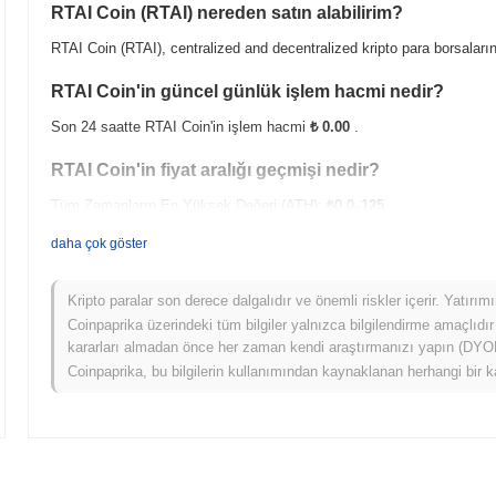
RTAI Coin (RTAI) nereden satın alabilirim?
RTAI Coin (RTAI), centralized and decentralized kripto para borsaları
RTAI Coin'in güncel günlük işlem hacmi nedir?
Son 24 saatte RTAI Coin'in işlem hacmi
₺ 0.00
.
RTAI Coin'in fiyat aralığı geçmişi nedir?
Tüm Zamanların En Yüksek Değeri (ATH):
₺0.0
125
8
Tüm Zamanların En Düşük Değeri (ATL):
₺ 0.00
daha çok göster
RTAI Coin şu anda ATH'sinin
~100.00%
altında işlem görüyor .
Kripto paralar son derece dalgalıdır ve önemli riskler içerir. Yatırı
RTAI Coin, daha geniş kripto piyasasıyla karşılaştırı
Coinpaprika üzerindeki tüm bilgiler yalnızca bilgilendirme amaçlıdır
kararları almadan önce her zaman kendi araştırmanızı yapın (DYOR)
Son 7 günde RTAI Coin
0.00%
kazandı, genel kripto piyasasından
0.
Coinpaprika, bu bilgilerin kullanımından kaynaklanan herhangi bir k
daha geniş piyasa momentumuna göre RTAI'ün fiyat hareketinde geçici b