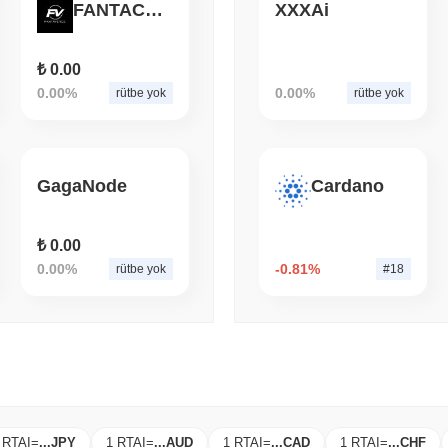
FANTACOIN
XXXAi
August 05 2026
(1 day ago)
,
3 min
TOKENIZATION
BLACKROCK
BlackRock, Avrupa'daki 3
₺ 0.00
Ethereum'a Taşıyor
0.00%
0.00%
rütbe yok
rütbe yok
GagaNode
Cardano
₺ 0.00
0.00%
-0.81%
rütbe yok
#18
 RTAI
=
...
JPY
1 RTAI
=
...
AUD
1 RTAI
=
...
CAD
1 RTAI
=
...
CHF