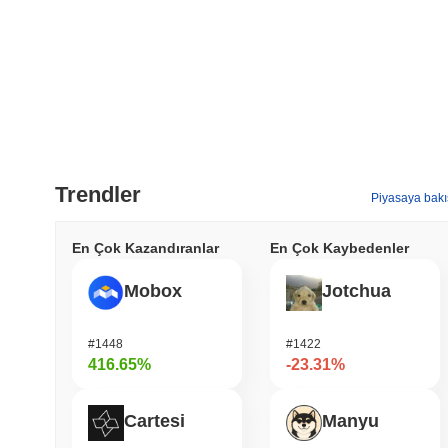
Trendler
Piyasaya bakı
En Çok Kazandıranlar
En Çok Kaybedenler
Mobox
Jotchua
#1448
#1422
416.65%
-23.31%
Cartesi
Manyu