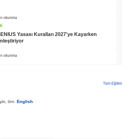
in okunma
NS
 GENIUS Yasası Kuralları 2027'ye Kayarken
leştiriyor
in okunma
yu Hiçbir Zaman Saklama Alanından Çıkmadan
Tüm Eğitim
min okunma
yin, örn.
English
.
 Staking'i %50 ile Sınırlamak İçin Doğrulayıcı
min okunma