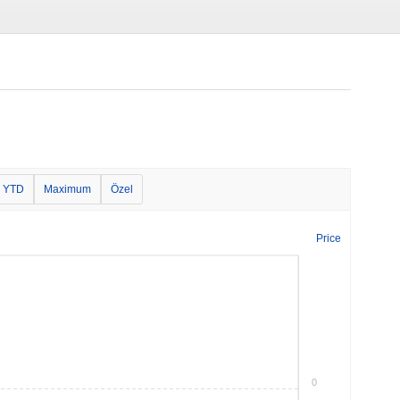
YTD
Maximum
Özel
Price
0