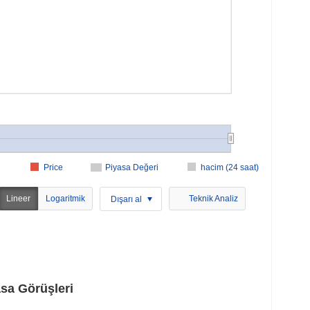
Price
Piyasa Değeri
hacim (24 saat)
Lineer
Logaritmik
Teknik Analiz
Dışarı al
asa Görüşleri