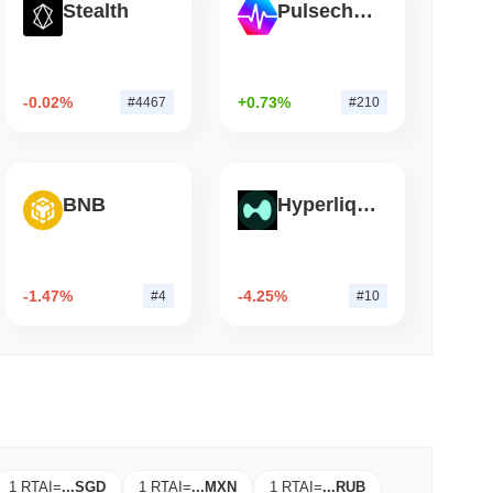
Stealth
Pulsechain
 okunma
11 Milyar Dolar Değerindeki Nakit Fonlarını
-0.02%
+0.73%
#4467
#210
BNB
Hyperliquid
-1.47%
-4.25%
#4
#10
1 RTAI
=
...
SGD
1 RTAI
=
...
MXN
1 RTAI
=
...
RUB