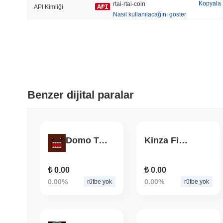
Kopyala
rtai-rtai-coin
API Kimliği
Nasıl kullanılacağını göster
Trend Olan
Son Eklenen
Hyperliquid
SACOIN
#10
#6039
-4.19%
no data
Benzer dijital paralar
Domo Token
Kinza Finance
₺ 0.00
₺ 0.00
0.00%
0.00%
rütbe yok
rütbe yok