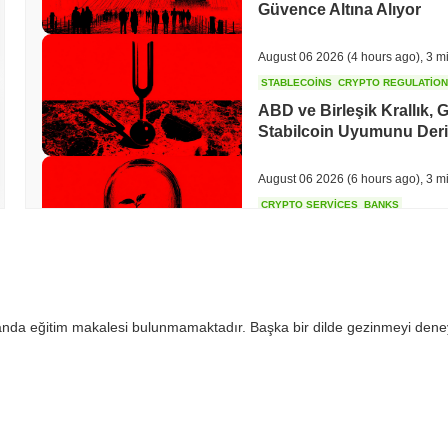
Güvence Altına Alıyor
August 06 2026
(4 hours ago)
,
3 m
STABLECOINS
CRYPTO REGULATIO
ABD ve Birleşik Krallık,
Stabilcoin Uyumunu Derin
August 06 2026
(6 hours ago)
,
3 m
CRYPTO SERVICES
BANKS
BNY, Kurumların Kripto
Stake Etmesini İstiyor
August 05 2026
(18 hours ago)
,
3 
 anda eğitim makalesi bulunmamaktadır. Başka bir dilde gezinmeyi dene
ETHEREUM
DEFI
Ethereum Araştırmacıları,
Ödüllerini Yakmak İstiyor
August 05 2026
(20 hours ago)
,
3 