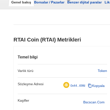
Genel bakış
Borsalar
/
Pazarlar
Benzer dijital paralar
Lik
RTAI Coin (RTAI) Metrikleri
Temel bilgi
Varlık türü
Token
Sözleşme Adresi
Kopyala
0x44...69fd
Kaşifler
Bscscan.com