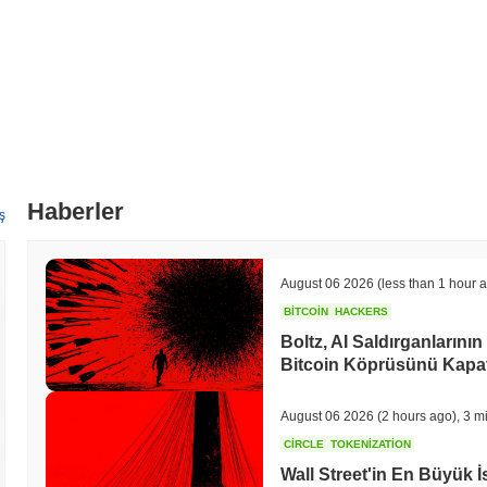
Haberler
ş
August 06 2026
(less than 1 hour 
BITCOIN
HACKERS
Boltz, AI Saldırganlarını
Bitcoin Köprüsünü Kapat
August 06 2026
(2 hours ago)
,
3 m
CIRCLE
TOKENIZATION
Wall Street'in En Büyük İs