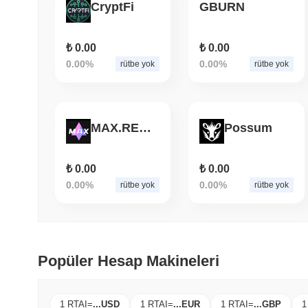
CryptFi
GBURN
₺ 0.00
₺ 0.00
0.00%
0.00%
rütbe yok
rütbe yok
MAX.REVO
Possum
₺ 0.00
₺ 0.00
0.00%
0.00%
rütbe yok
rütbe yok
Popüler Hesap Makineleri
1 RTAI
=
...
USD
1 RTAI
=
...
EUR
1 RTAI
=
...
GBP
1