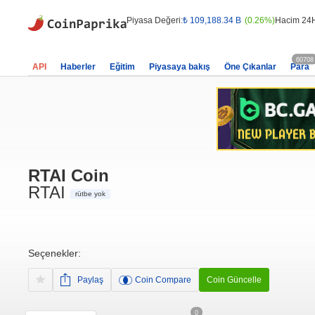
Piyasa Değeri:
₺ 109,188.34 B
(0.26%)
Hacim 24
60708
API
Haberler
Eğitim
Piyasaya bakış
Öne Çıkanlar
Para
RTAI Coin
RTAI
rütbe yok
Seçenekler:
Paylaş
Coin Compare
Coin Güncelle
0