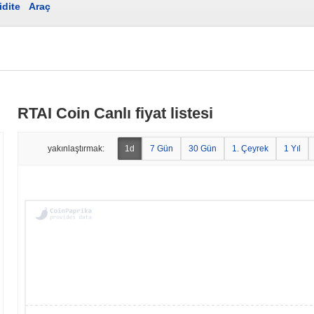
idite
Araç
RTAI Coin Canlı fiyat listesi
yakınlaştırmak:
1d
7 Gün
30 Gün
1. Çeyrek
1 Yıl