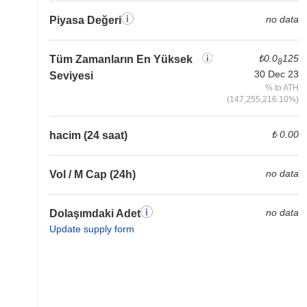
no data
Piyasa Değeri
₺0.0
125
Tüm Zamanların En Yüksek
8
30 Dec 23
Seviyesi
% to ATH
(147,255,216.10%)
₺ 0.00
hacim (24 saat)
no data
Vol / M Cap (24h)
no data
Dolaşımdaki Adet
Update supply form