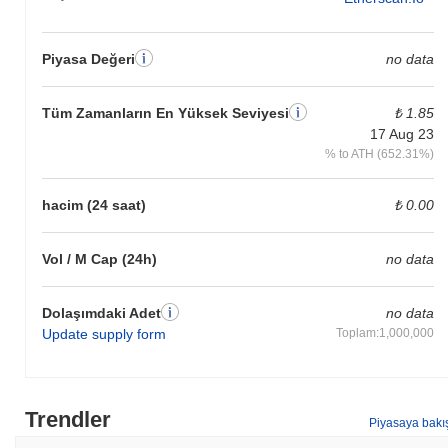
Piyasa Değeri
no data
Tüm Zamanların En Yüksek Seviyesi
₺ 1.85
17 Aug 23
% to ATH (652.31%)
hacim (24 saat)
₺ 0.00
Vol / M Cap (24h)
no data
Dolaşımdaki Adet
no data
Update supply form
Toplam:1,000,000
Trendler
Piyasaya bakı