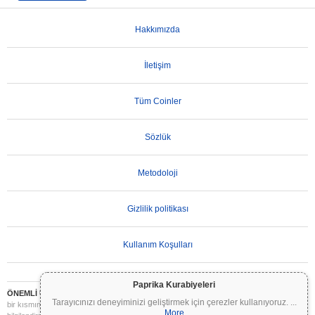
Hakkımızda
İletişim
Tüm Coinler
Sözlük
Metodoloji
Gizlilik politikası
Kullanım Koşulları
Paprika Kurabiyeleri
ÖNEMLİ UYARI:
Kripto paralar son derece volatildir ve önemli riskler içerir. Yatırımınızın
Tarayıcınızı deneyiminizi geliştirmek için çerezler kullanıyoruz.
...
bir kısmını veya tamamını kaybedebilirsiniz. Coinpaprika üzerindeki tüm bilgiler yalnızca
More