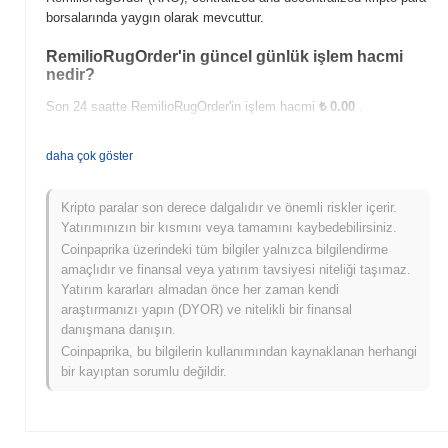
borsalarında yaygın olarak mevcuttur.
RemilioRugOrder'in güncel günlük işlem hacmi
nedir?
Son 24 saatte RemilioRugOrder'in işlem hacmi
₺ 0.00
.
RemilioRugOrder'in fiyat aralığı geçmişi nedir?
daha çok göster
Tüm Zamanların En Yüksek Değeri (ATH):
₺ 1.85
Tüm Zamanların En Düşük Değeri (ATL):
₺ 0.00
Kripto paralar son derece dalgalıdır ve önemli riskler içerir.
Yatırımınızın bir kısmını veya tamamını kaybedebilirsiniz.
RemilioRugOrder şu anda ATH'sinin
~86.71%
altında işlem
Coinpaprika üzerindeki tüm bilgiler yalnızca bilgilendirme
görüyor .
amaçlıdır ve finansal veya yatırım tavsiyesi niteliği taşımaz.
Yatırım kararları almadan önce her zaman kendi
RemilioRugOrder, daha geniş kripto piyasasıyla
araştırmanızı yapın (DYOR) ve nitelikli bir finansal
karşılaştırıldığında nasıl performans gösteriyor?
danışmana danışın.
Son 7 günde RemilioRugOrder
0.00%
kazandı, genel kripto
Coinpaprika, bu bilgilerin kullanımından kaynaklanan herhangi
piyasasından
0.56%
kazanç kaydeden daha düşük performans
bir kayıptan sorumlu değildir.
gösterdi. Bu, daha geniş piyasa momentumuna göre RRO'ün fiyat
hareketinde geçici bir gecikme gösterdiğini belirtir.