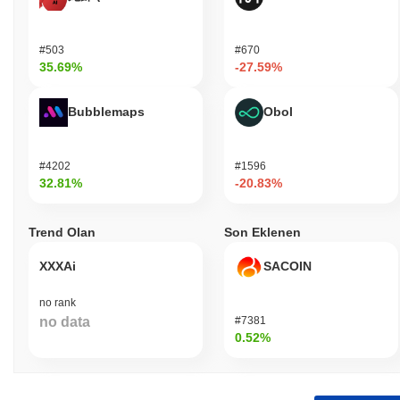
#503
#670
35.69%
-27.59%
Bubblemaps
Obol
#4202
#1596
32.81%
-20.83%
Trend Olan
Son Eklenen
XXXAi
SACOIN
no rank
no data
#7381
0.52%