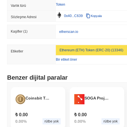
Token
Varlık türü
0x40...C639
Kopyala
Sözleşme Adresi
Kaşifler
(1)
etherscan.io
Ethereum (ETH) Token (ERC-20) (13346)
Etiketler
Bir etiket öner
Benzer dijital paralar
Coinsbit Token
SOGA Project
₺ 0.00
₺ 0.00
0.00%
0.00%
rütbe yok
rütbe yok