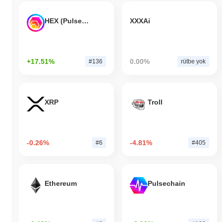
HEX (Pulsechain)
XXXAi
+17.51%
0.00%
#136
rütbe yok
XRP
Troll
-0.26%
-4.81%
#6
#405
Ethereum
Pulsechain