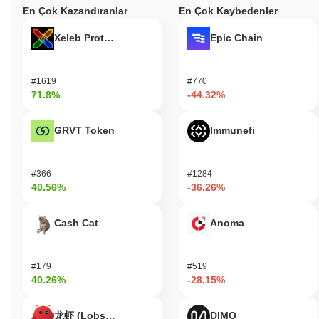
En Çok Kazandıranlar
En Çok Kaybedenler
Xeleb Protocol
Epic Chain
#1619
#770
71.8%
-44.32%
GRVT Token
Immunefi
#366
#1284
40.56%
-36.26%
Cash Cat
Anoma
#179
#519
40.26%
-28.15%
龙虾 (Lobster)
DIMO