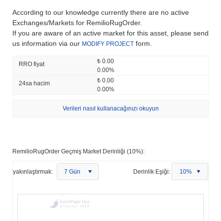
According to our knowledge currently there are no active
Exchanges/Markets for RemilioRugOrder.
If you are aware of an active market for this asset, please send
us information via our
form.
MODIFY PROJECT
₺ 0.00
RRO fiyat
0.00%
₺ 0.00
24sa hacim
0.00%
Verileri nasıl kullanacağınızı okuyun
RemilioRugOrder Geçmiş Market Derinliği (10%):
yakınlaştırmak:
7 Gün
Derinlik Eşiği:
10%