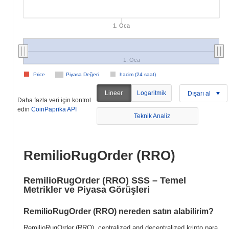
1. Oca
1. Oca
Price
Piyasa Değeri
hacim (24 saat)
Lineer
Logaritmik
Dışarı al
Daha fazla veri için kontrol
edin
CoinPaprika API
Teknik Analiz
RemilioRugOrder (RRO)
RemilioRugOrder (RRO) SSS – Temel
Metrikler ve Piyasa Görüşleri
RemilioRugOrder (RRO) nereden satın alabilirim?
RemilioRugOrder (RRO), centralized and decentralized kripto para