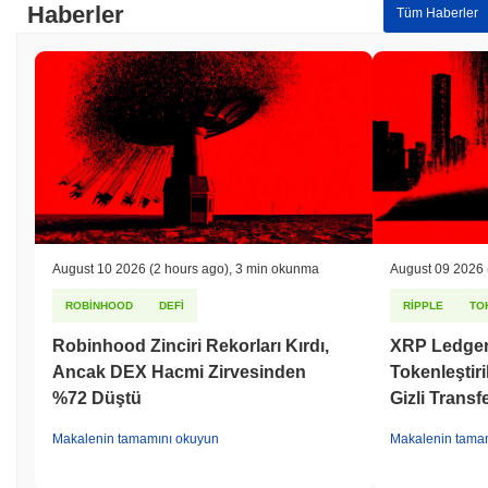
Haberler
Tüm Haberler
August 10 2026
(2 hours ago)
,
3 min okunma
August 09 2026
ROBINHOOD
DEFI
RIPPLE
TO
Robinhood Zinciri Rekorları Kırdı,
XRP Ledger,
Ancak DEX Hacmi Zirvesinden
Tokenleştiri
%72 Düştü
Gizli Transf
Makalenin tamamını okuyun
Makalenin tama