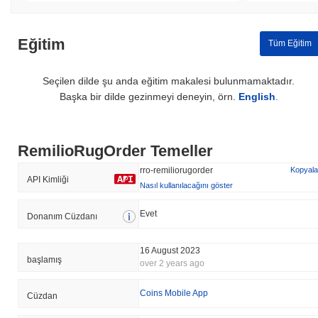
Eğitim
Tüm Eğitim
Seçilen dilde şu anda eğitim makalesi bulunmamaktadır.
Başka bir dilde gezinmeyi deneyin, örn.
English
.
RemilioRugOrder Temeller
rro-remiliorugorder
Kopyala
API Kimliği
Nasıl kullanılacağını göster
Evet
Donanım Cüzdanı
16 August 2023
başlamış
over 2 years ago
Coins Mobile App
Cüzdan