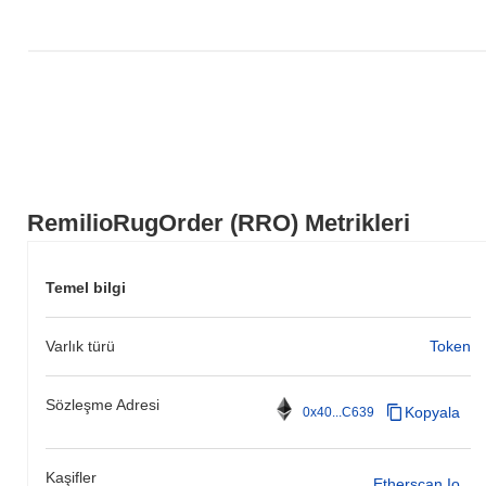
RemilioRugOrder (RRO) Metrikleri
Temel bilgi
Varlık türü
Token
Sözleşme Adresi
Kopyala
0x40...C639
Kaşifler
Etherscan.io