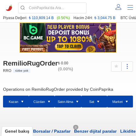
Piyasa Değeri:
₺ 110,809.14 B
(0.56%)
Hacim 24H:
₺ 3,044.75 B
BTC Üstü
RemilioRugOrder
₺ 0.00
(0.00%)
RRO
rütbe yok
Operations on RemilioRugOrder provided by CoinPaprika
Kazan
Cüzdan
Satın Alma
Sat
Market
0
Genel bakış
Borsalar
/
Pazarlar
Benzer dijital paralar
Likidite