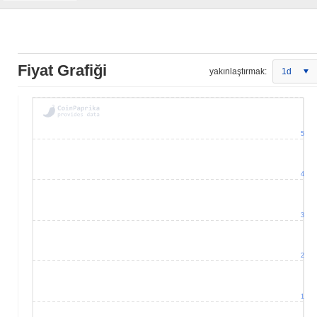
Fiyat Grafiği
yakınlaştırmak:
1d
5
4
3
2
1