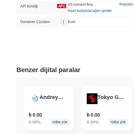
Kopyala
rnt-runnect-finance
API Kimliği
Nasıl kullanılacağını göster
Donanım Cüzdanı
Trend Olan
Evet
Son Eklenen
Hyperliquid
SACOIN
#10
#6407
-2.48%
-3.33%
Benzer dijital paralar
AndreyWTR
Tokyo Games Token
₺ 0.00
₺ 0.00
0.00%
0.00%
rütbe yok
rütbe yok