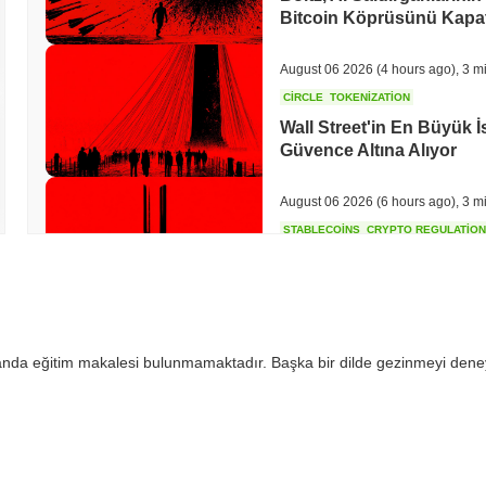
Bitcoin Köprüsünü Kapat
August 06 2026
(4 hours ago)
,
3 m
CIRCLE
TOKENIZATION
Wall Street'in En Büyük İs
Güvence Altına Alıyor
August 06 2026
(6 hours ago)
,
3 m
STABLECOINS
CRYPTO REGULATIO
ABD ve Birleşik Krallık,
Stabilcoin Uyumunu Derin
August 06 2026
(8 hours ago)
,
3 m
 anda eğitim makalesi bulunmamaktadır. Başka bir dilde gezinmeyi dene
CRYPTO SERVICES
BANKS
BNY, Kurumların Kripto
Stake Etmesini İstiyor
August 05 2026
(20 hours ago)
,
3 