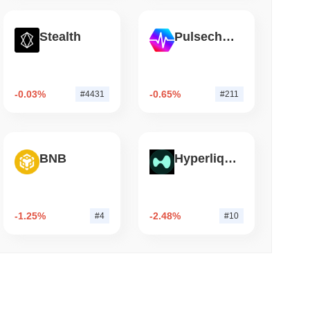
 okunma
Stealth
Pulsechain
ain'de Yer Aldı, Q2 Büyümesi %1.5'e
-0.03%
-0.65%
#4431
#211
BNB
Hyperliquid
-1.25%
-2.48%
#4
#10