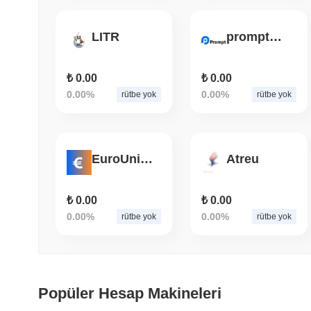
LITR
promptbidder
₺ 0.00
₺ 0.00
0.00%
0.00%
rütbe yok
rütbe yok
EuroUnion
Atreu
₺ 0.00
₺ 0.00
0.00%
0.00%
rütbe yok
rütbe yok
Popüler Hesap Makineleri