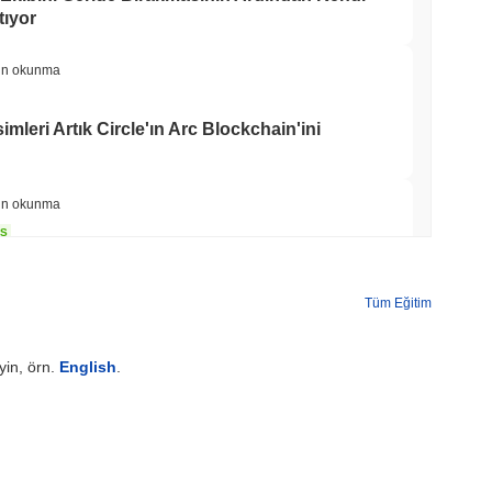
ıyor
in okunma
imleri Artık Circle'ın Arc Blockchain'ini
in okunma
NS
 GENIUS Yasası Kuralları 2027'ye Kayarken
leştiriyor
Tüm Eğitim
in okunma
yin, örn.
English
.
yu Hiçbir Zaman Saklama Alanından Çıkmadan
min okunma