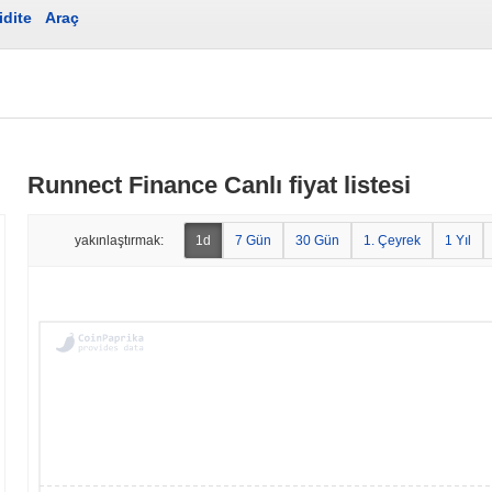
idite
Araç
Runnect Finance Canlı fiyat listesi
yakınlaştırmak:
1d
7 Gün
30 Gün
1. Çeyrek
1 Yıl