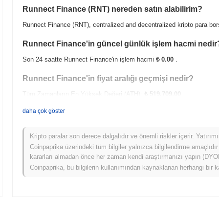
Runnect Finance (RNT) nereden satın alabilirim?
Runnect Finance (RNT), centralized and decentralized kripto para bor
Runnect Finance'in güncel günlük işlem hacmi nedir
Son 24 saatte Runnect Finance'in işlem hacmi
₺ 0.00
.
Runnect Finance'in fiyat aralığı geçmişi nedir?
Tüm Zamanların En Yüksek Değeri (ATH):
₺ 519,709.00
Tüm Zamanların En Düşük Değeri (ATL):
₺ 0.00
daha çok göster
Runnect Finance şu anda ATH'sinin
~0.18%
altında işlem görüyor .
Kripto paralar son derece dalgalıdır ve önemli riskler içerir. Yatırı
Runnect Finance, daha geniş kripto piyasasıyla karşıl
Coinpaprika üzerindeki tüm bilgiler yalnızca bilgilendirme amaçlıdır
kararları almadan önce her zaman kendi araştırmanızı yapın (DYOR)
Son 7 günde Runnect Finance
0.00%
kazandı, genel kripto piyasası
Coinpaprika, bu bilgilerin kullanımından kaynaklanan herhangi bir k
Bu, daha geniş piyasa momentumuna göre RNT'ün fiyat hareketinde geçi