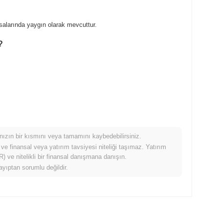
salarında yaygın olarak mevcuttur.
?
mınızın bir kısmını veya tamamını kaybedebilirsiniz.
aştırıldığında nasıl performans gösteriyor?
 ve finansal veya yatırım tavsiyesi niteliği taşımaz. Yatırım
 ve nitelikli bir finansal danışmana danışın.
ndan
0.19%
kazanç kaydeden daha düşük performans gösterdi.
ayıptan sorumlu değildir.
ci bir gecikme gösterdiğini belirtir.