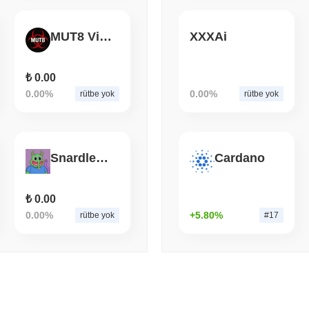
August 05 2026
(1 day ago)
,
3 min
ECONOMIC DATA
WEB3
MUT8 Virus
XXXAi
ABD GSYİH Verileri Onch
Yavaşladı
₺ 0.00
0.00%
0.00%
rütbe yok
rütbe yok
Snardler Wormfriend
Cardano
₺ 0.00
0.00%
+5.80%
rütbe yok
#17