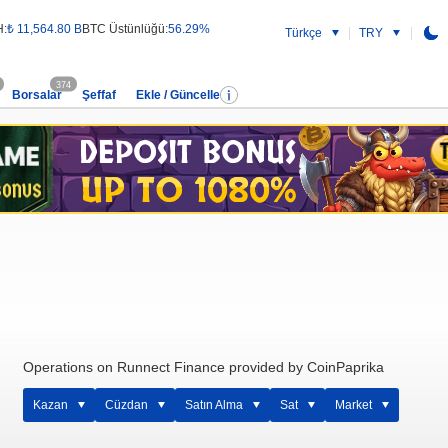
H:
₺ 11,564.80 B
BTC Üstünlüğü:
56.29%
Türkçe
TRY
374
Borsalar
Şeffaf
Ekle / Güncelle
Operations on Runnect Finance provided by CoinPaprika
Kazan
Cüzdan
Satın Alma
Sat
Market