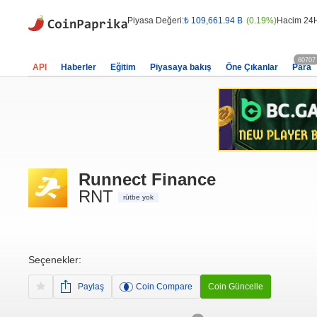
Piyasa Değeri:
₺ 109,661.94 B
(0.19%)
Hacim 24
60707
API
Haberler
Eğitim
Piyasaya bakış
Öne Çıkanlar
Para
Runnect Finance
RNT
rütbe yok
Seçenekler:
Paylaş
Coin Compare
Coin Güncelle