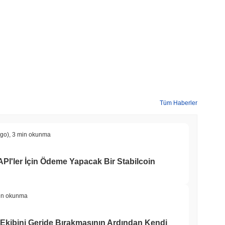
Tüm Haberler
ago)
,
3 min okunma
 API'ler İçin Ödeme Yapacak Bir Stabilcoin
in okunma
n Ekibini Geride Bırakmasının Ardından Kendi