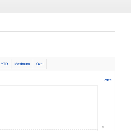
YTD
Maximum
Özel
Price
0