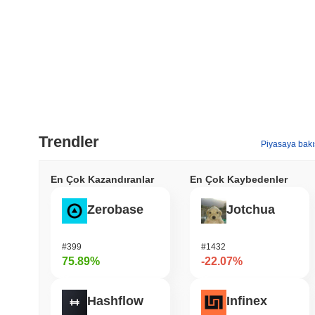
Trendler
Piyasaya bakı
En Çok Kazandıranlar
En Çok Kaybedenler
Zerobase
Jotchua
#399
#1432
75.89%
-22.07%
Hashflow
Infinex