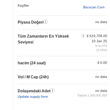
Kaşifler
Bscscan.com
no data
Piyasa Değeri
₺ 519,709.00
Tüm Zamanların En Yüksek
10 Jan 25
Seviyesi
% to ATH
(0.18%)
₺ 0.00
hacim (24 saat)
no data
Vol / M Cap (24h)
no data
Dolaşımdaki Adet
Toplam:1,000,000,000
Update supply form