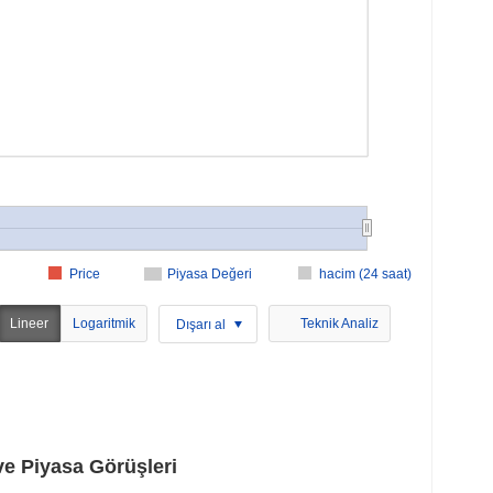
Price
Piyasa Değeri
hacim (24 saat)
Lineer
Logaritmik
Teknik Analiz
Dışarı al
ve Piyasa Görüşleri