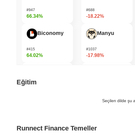
#947
#688
66.34%
-18.22%
Biconomy
Manyu
#415
#1037
64.02%
-17.98%
Cartesi
LAB
Eğitim
#495
#1111
52.53%
-14.51%
Seçilen dilde şu
OVERTAKE
Pirate Nation Token
Runnect Finance Temeller
#851
#1767
42.89%
-13.82%