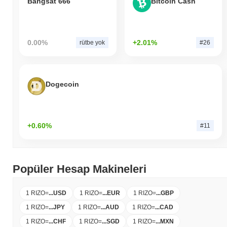
Bangsat 666
Bitcoin Cash
0.00%
+2.01%
rütbe yok
#26
Dogecoin
+0.60%
#11
Popüler Hesap Makineleri
1 RIZO
=
...
USD
1 RIZO
=
...
EUR
1 RIZO
=
...
GBP
1 RIZO
=
...
JPY
1 RIZO
=
...
AUD
1 RIZO
=
...
CAD
1 RIZO
=
...
CHF
1 RIZO
=
...
SGD
1 RIZO
=
...
MXN