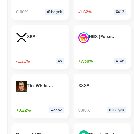
0.00%
-1.62%
rütbe yok
#413
XRP
HEX (Pulsechain)
-1.21%
+7.50%
#6
#148
The White Bull
XXXAi
+9.22%
0.00%
#5552
rütbe yok