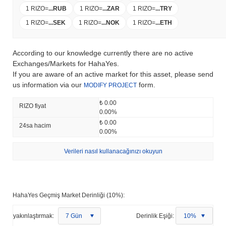
1 RIZO
=
...
RUB
1 RIZO
=
...
ZAR
1 RIZO
=
...
TRY
1 RIZO
=
...
SEK
1 RIZO
=
...
NOK
1 RIZO
=
...
ETH
According to our knowledge currently there are no active
Exchanges/Markets for HahaYes.
If you are aware of an active market for this asset, please send
us information via our
form.
MODIFY PROJECT
₺ 0.00
RIZO fiyat
0.00%
₺ 0.00
24sa hacim
0.00%
Verileri nasıl kullanacağınızı okuyun
HahaYes Geçmiş Market Derinliği (10%):
yakınlaştırmak:
7 Gün
Derinlik Eşiği:
10%