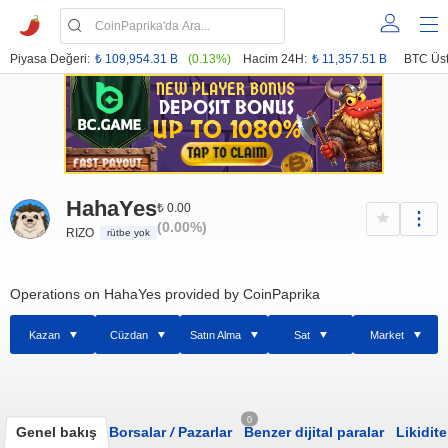
Piyasa Değeri:
₺ 109,954.31 B
(0.13%)
Hacim 24H:
₺ 11,357.51 B
BTC Üst
HahaYes
₺ 0.00
(0.00%)
RIZO
rütbe yok
Operations on HahaYes provided by CoinPaprika
Kazan
Cüzdan
Satın Alma
Sat
Market
0
Genel bakış
Borsalar
/
Pazarlar
Benzer dijital paralar
Likidite