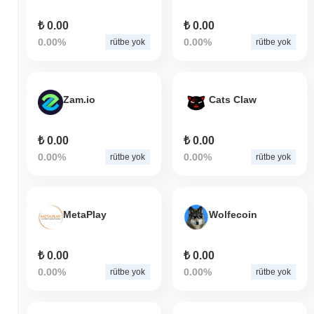
HahaYes, daha geniş kripto piyasasıyla
₺ 0.00
₺ 0.00
karşılaştırıldığında nasıl performans gösteriyor?
0.00%
0.00%
rütbe yok
rütbe yok
Son 7 günde HahaYes
0.00%
kazandı, genel kripto piyasasından
0.13%
kazanç kaydeden daha düşük performans gösterdi. Bu,
daha geniş piyasa momentumuna göre RIZO'ün fiyat hareketinde
Zam.io
Cats Claw
geçici bir gecikme gösterdiğini belirtir.
₺ 0.00
₺ 0.00
0.00%
0.00%
rütbe yok
rütbe yok
MetaPlay
Wolfecoin
₺ 0.00
₺ 0.00
0.00%
0.00%
rütbe yok
rütbe yok