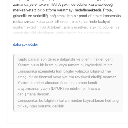
zamanda yerel token'ı HAHA şeklinde ödüller kazanabileceği
merkeziyetsiz bir platform yaratmayı hedeflemektedir. Proje,
güvenlik ve verimliliği sağlamak için bir proof-of-stake konsensüs
mekanizması kullanarak Ethereum blockchain'inde faaliyet
göstermektedir. HAHA token'ı, işlem ücretleri, staking ödülleri ve
yönetişim gibi ekosistem içinde birden fazla amaca hizmet
etmektedir ve sahiplerine platformun gelişimi ile ilgili karar alma
süreçlerine katılma imkanı sunmaktadır. HahaYes, sosyal
daha çok göster
etkileşim ve blockchain teknolojisinin benzersiz birleşimi ile öne
çıkmakta ve hem oyunculara hem de sosyal medya meraklılarına
Kripto paralar son derece dalgalıdır ve önemli riskler içerir.
hitap eden çok yönlü bir platform olarak kendini
Yatırımınızın bir kısmını veya tamamını kaybedebilirsiniz.
konumlandırmaktadır. Topluluk odaklı özellikler ve kullanıcı
Coinpaprika üzerindeki tüm bilgiler yalnızca bilgilendirme
ödüllerine verdiği önem, onu merkeziyetsiz uygulamaların gelişen
amaçlıdır ve finansal veya yatırım tavsiyesi niteliği taşımaz.
manzarasında önemli kılmaktadır.
Yatırım kararları almadan önce her zaman kendi
HahaYes ne zaman ve nasıl başladı?
araştırmanızı yapın (DYOR) ve nitelikli bir finansal
danışmana danışın.
HahaYes, 2021 Nisan ayında kurucu ekip tarafından projenin
Coinpaprika, bu bilgilerin kullanımından kaynaklanan herhangi
vizyonunu ve teknik çerçevesini özetleyen beyaz kitabın
bir kayıptan sorumlu değildir.
yayımlanmasıyla ortaya çıkmıştır. Proje, Temmuz 2021'de
testnet'ini başlatarak geliştiricilerin ve erken benimseyenlerin
özelliklerini ve işlevselliklerini denemelerine olanak tanımıştır.
Başarılı testlerin ardından, Ekim 2021'de ana ağ (mainnet)