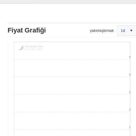
Fiyat Grafiği
yakınlaştırmak:
1d
5
4
3
2
1