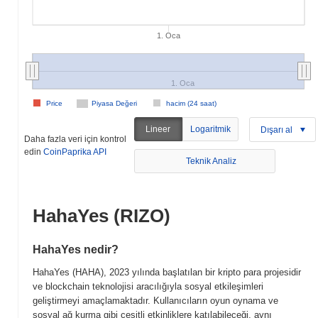
1. Oca
1. Oca
Price
Piyasa Değeri
hacim (24 saat)
Lineer
Logaritmik
Dışarı al
Daha fazla veri için kontrol
edin
CoinPaprika API
Teknik Analiz
HahaYes (RIZO)
HahaYes nedir?
HahaYes (HAHA), 2023 yılında başlatılan bir kripto para projesidir
ve blockchain teknolojisi aracılığıyla sosyal etkileşimleri
geliştirmeyi amaçlamaktadır. Kullanıcıların oyun oynama ve
sosyal ağ kurma gibi çeşitli etkinliklere katılabileceği, aynı