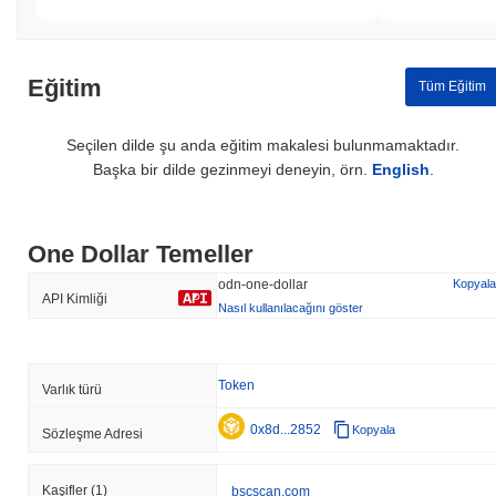
Eğitim
Tüm Eğitim
Seçilen dilde şu anda eğitim makalesi bulunmamaktadır.
Başka bir dilde gezinmeyi deneyin, örn.
English
.
One Dollar Temeller
odn-one-dollar
Kopyala
API Kimliği
Nasıl kullanılacağını göster
Token
Varlık türü
0x8d...2852
Kopyala
Sözleşme Adresi
Kaşifler
(1)
bscscan.com