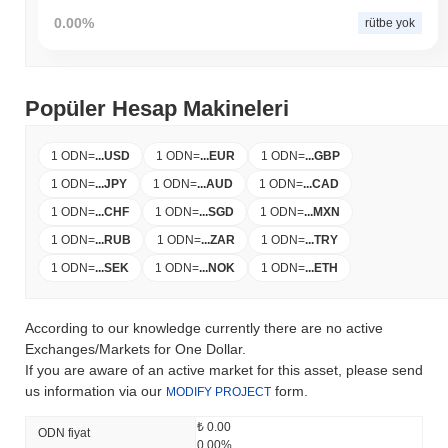
0.00%
rütbe yok
Popüler Hesap Makineleri
1 ODN
=
...
USD
1 ODN
=
...
EUR
1 ODN
=
...
GBP
1 ODN
=
...
JPY
1 ODN
=
...
AUD
1 ODN
=
...
CAD
1 ODN
=
...
CHF
1 ODN
=
...
SGD
1 ODN
=
...
MXN
1 ODN
=
...
RUB
1 ODN
=
...
ZAR
1 ODN
=
...
TRY
1 ODN
=
...
SEK
1 ODN
=
...
NOK
1 ODN
=
...
ETH
According to our knowledge currently there are no active
Exchanges/Markets for One Dollar.
If you are aware of an active market for this asset, please send
us information via our
form.
MODIFY PROJECT
₺ 0.00
ODN fiyat
0.00%