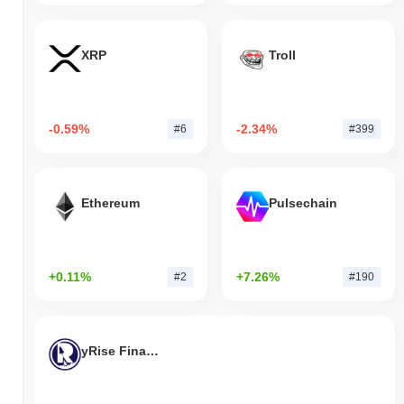
XRP
Troll
-0.59%
-2.34%
#6
#399
Ethereum
Pulsechain
+0.11%
+7.26%
#2
#190
yRise Finance