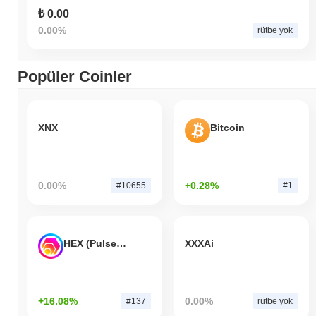
₺ 0.00
0.00%
rütbe yok
Popüler Coinler
XNX
Bitcoin
0.00%
+0.28%
#10655
#1
HEX (Pulsechain)
XXXAi
+16.08%
0.00%
#137
rütbe yok