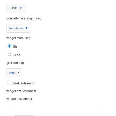
USD
güncelleme aralığını seç:
No Interval
widget modu seç:
Gün
Gece
çıktı kodu tipi:
Html
Özel tarih seçin
widget özelleştirmesi
widget önizlemesi: