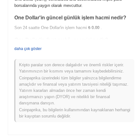
borsalarında yaygın olarak mevcuttur.
One Dollar'in güncel günlük işlem hacmi nedir?
Son 24 saatte One Dollar'in işlem hacmi
₺ 0.00
.
One Dollar'in fiyat aralığı geçmişi nedir?
daha çok göster
Tüm Zamanların En Yüksek Değeri (ATH):
₺ 0.003911
Tüm Zamanların En Düşük Değeri (ATL):
₺ 0.00
Kripto paralar son derece dalgalıdır ve önemli riskler içerir.
One Dollar şu anda ATH'sinin
~100.00%
altında işlem görüyor .
Yatırımınızın bir kısmını veya tamamını kaybedebilirsiniz.
Coinpaprika üzerindeki tüm bilgiler yalnızca bilgilendirme
One Dollar, daha geniş kripto piyasasıyla
amaçlıdır ve finansal veya yatırım tavsiyesi niteliği taşımaz.
karşılaştırıldığında nasıl performans gösteriyor?
Yatırım kararları almadan önce her zaman kendi
Son 7 günde One Dollar
0.00%
kazandı, genel kripto
araştırmanızı yapın (DYOR) ve nitelikli bir finansal
piyasasından
0.26%
kazanç kaydeden daha düşük performans
danışmana danışın.
gösterdi. Bu, daha geniş piyasa momentumuna göre ODN'ün fiyat
Coinpaprika, bu bilgilerin kullanımından kaynaklanan herhangi
hareketinde geçici bir gecikme gösterdiğini belirtir.
bir kayıptan sorumlu değildir.