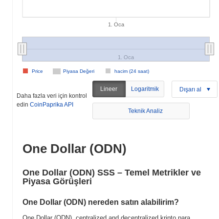
1. Oca
1. Oca
Price
Piyasa Değeri
hacim (24 saat)
Lineer
Logaritmik
Dışarı al
Daha fazla veri için kontrol
edin
CoinPaprika API
Teknik Analiz
One Dollar (ODN)
One Dollar (ODN) SSS – Temel Metrikler ve
Piyasa Görüşleri
One Dollar (ODN) nereden satın alabilirim?
One Dollar (ODN), centralized and decentralized kripto para