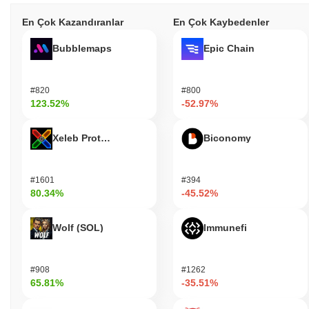
En Çok Kazandıranlar
En Çok Kaybedenler
Bubblemaps
Epic Chain
#820
#800
123.52%
-52.97%
Xeleb Protocol
Biconomy
#1601
#394
80.34%
-45.52%
Wolf (SOL)
Immunefi
#908
#1262
65.81%
-35.51%