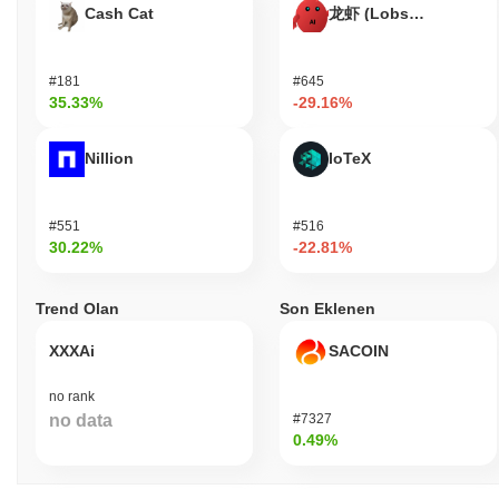
Cash Cat
龙虾 (Lobster)
#181
#645
35.33%
-29.16%
Nillion
IoTeX
#551
#516
30.22%
-22.81%
Trend Olan
Son Eklenen
XXXAi
SACOIN
no rank
no data
#7327
0.49%