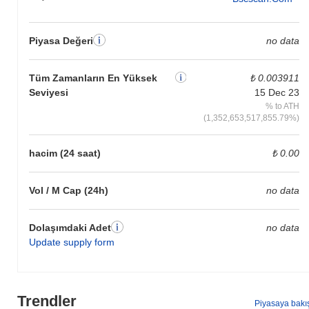
Piyasa Değeri
no data
Tüm Zamanların En Yüksek
₺ 0.003911
Seviyesi
15 Dec 23
% to ATH
(1,352,653,517,855.79%)
hacim (24 saat)
₺ 0.00
Vol / M Cap (24h)
no data
Dolaşımdaki Adet
no data
Update supply form
Trendler
Piyasaya bakı