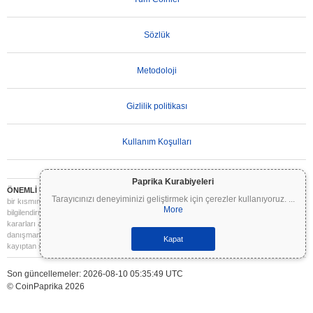
Sözlük
Metodoloji
Gizlilik politikası
Kullanım Koşulları
Paprika Kurabiyeleri
ÖNEMLİ UYARI:
Kripto paralar son derece volatildir ve önemli riskler içerir. Yatırımınızın
Tarayıcınızı deneyiminizi geliştirmek için çerezler kullanıyoruz.
...
bir kısmını veya tamamını kaybedebilirsiniz. Coinpaprika üzerindeki tüm bilgiler yalnızca
More
bilgilendirme amaçlıdır ve finansal veya yatırım tavsiyesi niteliği taşımaz. Yatırım
kararları almadan önce daima kendi araştırmanızı yapın (DYOR) ve nitelikli bir finansal
danışmana başvurun. Coinpaprika, bu bilgilerin kullanımından kaynaklanan herhangi bir
Kapat
kayıptan sorumlu değildir.
Son güncellemeler: 2026-08-10 05:35:49 UTC
© CoinPaprika 2026