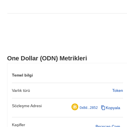
One Dollar (ODN) Metrikleri
Temel bilgi
Varlık türü
Token
Sözleşme Adresi
Kopyala
0x8d...2852
Kaşifler
Bscscan.com