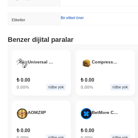
Bir etiket öner
Etiketler
Benzer dijital paralar
Universal Game Coin
Compressed dog
₺ 0.00
₺ 0.00
0.00%
0.00%
rütbe yok
rütbe yok
AOMZIIP
BetMore Casino
₺ 0.00
₺ 0.00
0.00%
0.00%
rütbe yok
rütbe yok