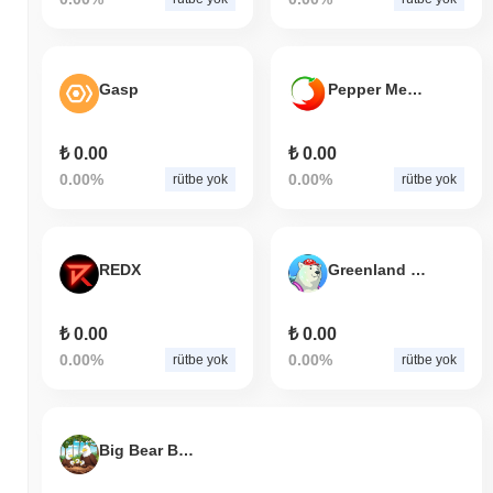
Gasp
Pepper Meme
₺ 0.00
₺ 0.00
0.00%
0.00%
rütbe yok
rütbe yok
REDX
Greenland Rare Bear
₺ 0.00
₺ 0.00
0.00%
0.00%
rütbe yok
rütbe yok
Big Bear Bald Eagle