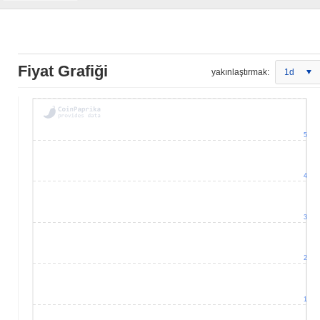
Fiyat Grafiği
yakınlaştırmak:
1d
5
4
3
2
1