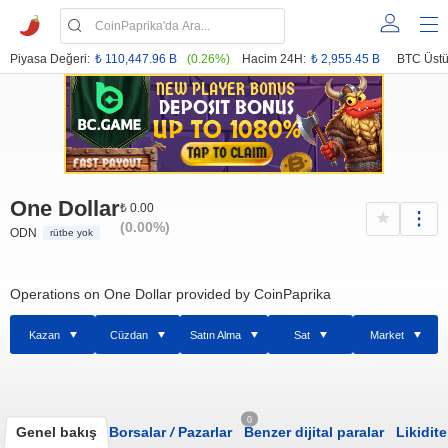
Piyasa Değeri:
₺ 110,447.96 B
(0.26%)
Hacim 24H:
₺ 2,955.45 B
BTC Üstü
One Dollar
₺ 0.00
(0.00%)
ODN
rütbe yok
Operations on One Dollar provided by CoinPaprika
Kazan
Cüzdan
Satın Alma
Sat
Market
0
Genel bakış
Borsalar
/
Pazarlar
Benzer dijital paralar
Likidite