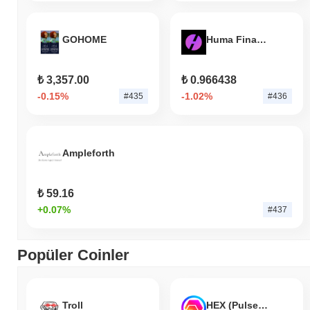
GOHOME
Huma Finance
₺ 3,357.00
₺ 0.966438
-0.15%
-1.02%
#435
#436
Ampleforth
₺ 59.16
+0.07%
#437
Popüler Coinler
Troll
HEX (Pulsechain)