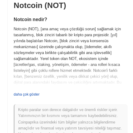
Notcoin (NOT)
Notcoin nedir?
Notcoin (NOT), [ana amaç veya çözdüğü sorun] sağlamak için
tasarlanmış, blok zinciri tabanlı bir kripto para projesidir. [yıl]
yılında başlatılan Notcoin, [blok zinciri veya konsensüs
mekanizması] üzerinde çalışmakta olup, [ödemeler, akıllı
sözleşmeler veya birlikte çalışabilirlik gibi ana işlevsellik]
sağlamaktadır. Yerel token olan NOT, ekosistem içinde
[ücretler/gas, staking, yönetişim, ödemeler - ana rolleri kısaca
listeleyin] gibi çoklu rollere hizmet etmektedir. Notcoin'i farklı
kılan, [benzersiz özellik, yenilik veya dikkat çekici yön] olup,
dijital para alanındaki faydasını ve çekiciliğini artırmaktadır. Bu
belirgin özellik, Notcoin'i [kısa, tarafsız bir önem tanımı] olarak
konumlandırmakta ve kripto para piyasasındaki geçerliliğine ve
daha çok göster
potansiyel büyümesine katkıda bulunmaktadır.
Kripto paralar son derece dalgalıdır ve önemli riskler içerir.
Notcoin ne zaman ve nasıl başladı?
Yatırımınızın bir kısmını veya tamamını kaybedebilirsiniz.
Notcoin, Mart 2021'de, Jane Doe ve John Smith liderliğindeki
Coinpaprika üzerindeki tüm bilgiler yalnızca bilgilendirme
kurucu ekip tarafından projenin vizyonunu ve teknik çerçevesini
amaçlıdır ve finansal veya yatırım tavsiyesi niteliği taşımaz.
özetleyen beyaz kitabın yayımlanmasıyla ortaya çıktı. Proje,