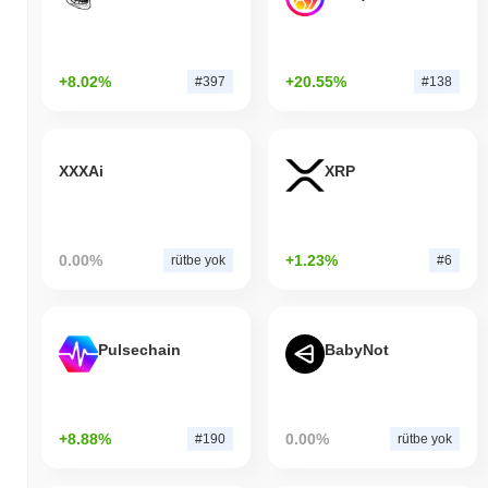
+8.02%
+20.55%
#397
#138
XXXAi
XRP
0.00%
+1.23%
rütbe yok
#6
Pulsechain
BabyNot
+8.88%
0.00%
#190
rütbe yok