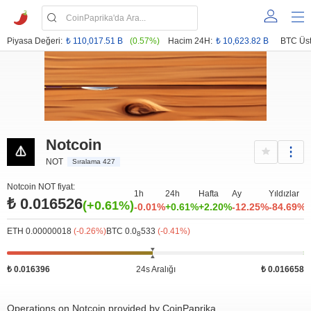
Piyasa Değeri:
₺ 110,017.51 B
(0.57%)
Hacim 24H:
₺ 10,623.82 B
BTC Üst
Notcoin
NOT
Sıralama 427
Notcoin NOT fiyat:
1h
24h
Hafta
Ay
Yıldızlar
₺ 0.016526
(+0.61%)
-0.01%
+0.61%
+2.20%
-12.25%
-84.69%
ETH 0.00000018
(-0.26%)
BTC 0.0
533
(-0.41%)
8
₺ 0.016396
24s Aralığı
₺ 0.016658
Operations on Notcoin provided by CoinPaprika