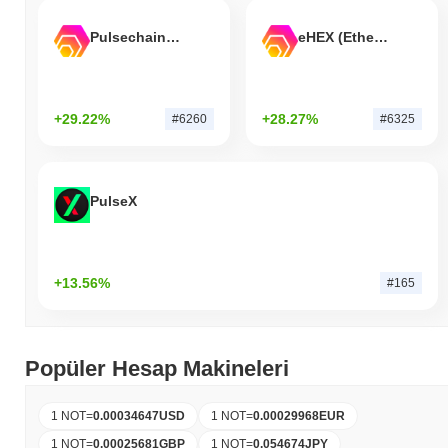
Pulsechain Bridged HEX (Pulsechain)
eHEX (Ethereum)
+29.22%
+28.27%
#6260
#6325
PulseX
+13.56%
#165
Popüler Hesap Makineleri
1 NOT
=
0.00034647
USD
1 NOT
=
0.00029968
EUR
1 NOT
=
0.00025681
GBP
1 NOT
=
0.054674
JPY