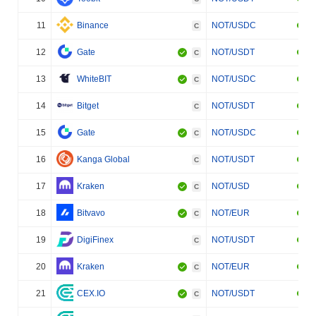
11
Binance
NOT/USDC
C
12
Gate
NOT/USDT
C
13
WhiteBIT
NOT/USDC
C
14
Bitget
NOT/USDT
C
15
Gate
NOT/USDC
C
16
Kanga Global
NOT/USDT
C
17
Kraken
NOT/USD
C
18
Bitvavo
NOT/EUR
C
19
DigiFinex
NOT/USDT
C
20
Kraken
NOT/EUR
C
21
CEX.IO
NOT/USDT
C