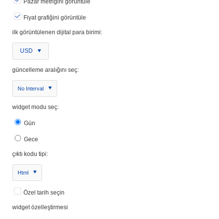
Pazar metriğini görüntüle
Fiyat grafiğini görüntüle
ilk görüntülenen dijital para birimi:
USD
güncelleme aralığını seç:
No Interval
widget modu seç:
Gün
Gece
çıktı kodu tipi:
Html
Özel tarih seçin
widget özelleştirmesi