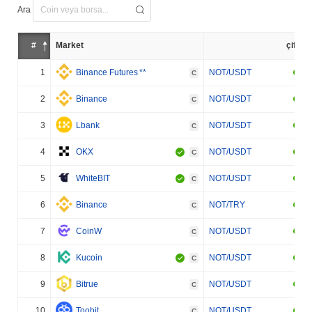
Ara
#
Market
çift
1
Binance Futures
**
NOT/USDT
C
2
Binance
NOT/USDT
C
3
Lbank
NOT/USDT
C
4
OKX
NOT/USDT
C
5
WhiteBIT
NOT/USDT
C
6
Binance
NOT/TRY
C
7
CoinW
NOT/USDT
C
8
Kucoin
NOT/USDT
C
9
Bitrue
NOT/USDT
C
10
Toobit
NOT/USDT
C