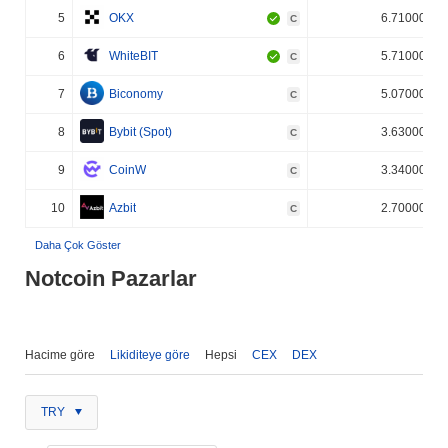
5
OKX
6.710000%
C
6
WhiteBIT
5.710000%
C
7
Biconomy
5.070000%
C
8
Bybit (Spot)
3.630000%
C
9
CoinW
3.340000%
C
10
Azbit
2.700000%
C
Daha Çok Göster
Notcoin Pazarlar
Hacime göre
Likiditeye göre
Hepsi
CEX
DEX
TRY