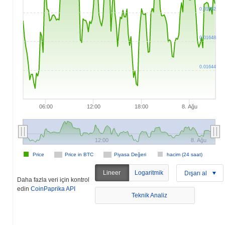
0.01652
0.01648
0.01644
06:00
12:00
18:00
8. Ağu
12:00
8. Ağu
Price
Price in BTC
Piyasa Değeri
hacim (24 saat)
Lineer
Logaritmik
Dışarı al
Daha fazla veri için kontrol
edin
CoinPaprika API
Teknik Analiz