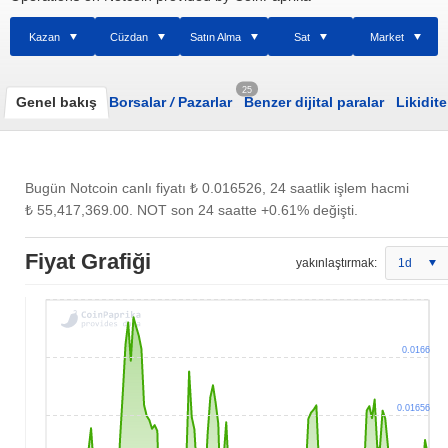
Kazan
Cüzdan
Satın Alma
Sat
Market
25
Genel bakış
Borsalar
/
Pazarlar
Benzer dijital paralar
Likidite
120M
20M
0.01575
0.017
50M
85M
Bugün Notcoin canlı fiyatı
₺ 0.016526
, 24 saatlik işlem hacmi
₺ 55,417,369.00
. NOT son 24 saatte +0.61% değişti.
Fiyat Grafiği
yakınlaştırmak:
1d
0.0166
0.01656