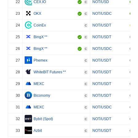
22
CEX.IO
NOT/USD
C
23
OKX
NOT/USDC
C
24
CoinEx
NOT/USDT
C
25
BingX
**
NOT/USDT
C
26
BingX
**
NOT/USDC
C
27
Phemex
NOT/USDT
C
28
WhiteBIT Futures
**
NOT/USDT
C
29
MEXC
NOT/USDT
C
30
Biconomy
NOT/USDT
C
31
MEXC
NOT/USDC
C
32
Bybit (Spot)
NOT/USDT
C
33
Azbit
NOT/USDT
C