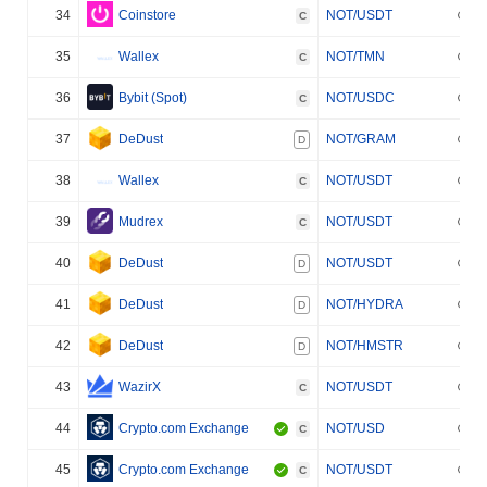
34
Coinstore
NOT/USDT
C
35
Wallex
NOT/TMN
C
36
Bybit (Spot)
NOT/USDC
C
37
DeDust
NOT/GRAM
D
38
Wallex
NOT/USDT
C
39
Mudrex
NOT/USDT
C
40
DeDust
NOT/USDT
D
41
DeDust
NOT/HYDRA
D
42
DeDust
NOT/HMSTR
D
43
WazirX
NOT/USDT
C
44
Crypto.com Exchange
NOT/USD
C
45
Crypto.com Exchange
NOT/USDT
C