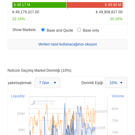
₺ 48,179,327.00
₺ 49,908,827.00
32.24%
20.20%
Show Markets:
Base and Quote
Base only
Verileri nasıl kullanacağınızı okuyun
Notcoin Geçmiş Market Derinliği (10%):
yakınlaştırmak:
7 Gün
Derinlik Eşiği:
10%
Liquidity
Volume
80M
0.01675
100M
75M
0.0165
80M
70M