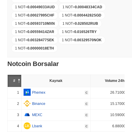
1 NOT
=
0.00049033
AUD
1 NOT
=
0.00048334
CAD
1 NOT
=
0.00027995
CHF
1 NOT
=
0.00044282
SGD
1 NOT
=
0.00593710
MXN
1 NOT
=
0.028502
RUB
1 NOT
=
0.00559414
ZAR
1 NOT
=
0.016526
TRY
1 NOT
=
0.00328477
SEK
1 NOT
=
0.00329570
NOK
1 NOT
=
0.00000018
ETH
Notcoin Borsalar
#
Kaynak
Volume 24h (%)
1
Phemex
26.710000%
C
2
Binance
15.170000%
C
3
MEXC
10.590000%
C
4
Lbank
6.880000%
C