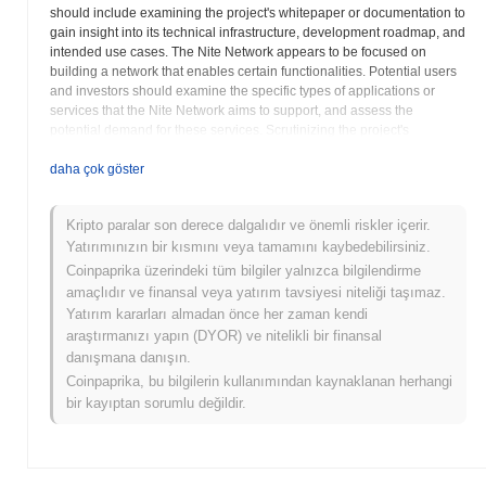
should include examining the project's whitepaper or documentation to
gain insight into its technical infrastructure, development roadmap, and
intended use cases. The Nite Network appears to be focused on
building a network that enables certain functionalities. Potential users
and investors should examine the specific types of applications or
services that the Nite Network aims to support, and assess the
potential demand for these services. Scrutinizing the project's
tokenomics, including the total supply, distribution methods, and any
built-in mechanisms for governance or rewards, is also essential.
daha çok göster
Evaluating the team's expertise, the level of community activity, and the
project's transparency are important factors to consider when
Kripto paralar son derece dalgalıdır ve önemli riskler içerir.
assessing the potential risks and rewards associated with NITE. Like
Yatırımınızın bir kısmını veya tamamını kaybedebilirsiniz.
all cryptocurrencies, NITE is subject to market volatility, and potential
investors should conduct thorough research and only invest what they
Coinpaprika üzerindeki tüm bilgiler yalnızca bilgilendirme
can afford to lose. Understanding the technology and the utility offered
amaçlıdır ve finansal veya yatırım tavsiyesi niteliği taşımaz.
by the NITE token is paramount before making any investment
Yatırım kararları almadan önce her zaman kendi
decisions. Furthermore, consider the competitive landscape and the
araştırmanızı yapın (DYOR) ve nitelikli bir finansal
potential for the Nite Network to differentiate itself from other
danışmana danışın.
blockchain projects.
Coinpaprika, bu bilgilerin kullanımından kaynaklanan herhangi
bir kayıptan sorumlu değildir.
Nite Network (NITE) SSS – Temel Metrikler
ve Piyasa Görüşleri
Nite Network (NITE) nereden satın alabilirim?