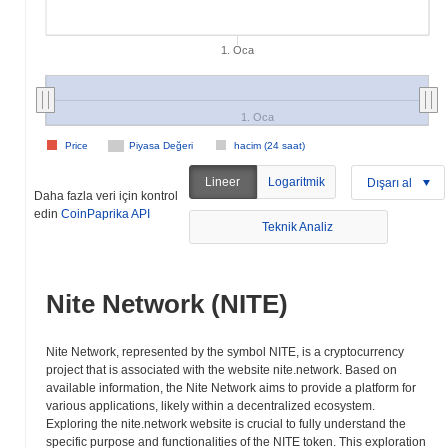
1. Oca
1. Oca
Price
Piyasa Değeri
hacim (24 saat)
Lineer
Logaritmik
Dışarı al
Daha fazla veri için kontrol
edin
CoinPaprika API
Teknik Analiz
Nite Network (NITE)
Nite Network, represented by the symbol NITE, is a cryptocurrency
project that is associated with the website nite.network. Based on
available information, the Nite Network aims to provide a platform for
various applications, likely within a decentralized ecosystem.
Exploring the nite.network website is crucial to fully understand the
specific purpose and functionalities of the NITE token. This exploration