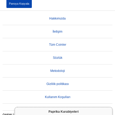
Panoya Kopyala
Hakkımızda
İletişim
Tüm Coinler
Sözlük
Metodoloji
Gizlilik politikası
Kullanım Koşulları
Paprika Kurabiyeleri
ÖNEMLİ UYARI:
Kripto paralar son derece volatildir ve önemli riskler içerir. Yatırımınızın