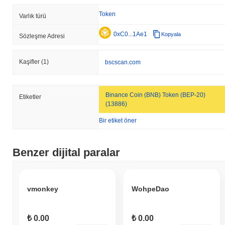
Token
Varlık türü
0xC0...1Ae1
Kopyala
Sözleşme Adresi
Kaşifler
(1)
bscscan.com
Binance Coin (BNB) Token (BEP-20)
Etiketler
(13886)
Bir etiket öner
Benzer dijital paralar
vmonkey
WohpeDao
₺ 0.00
₺ 0.00