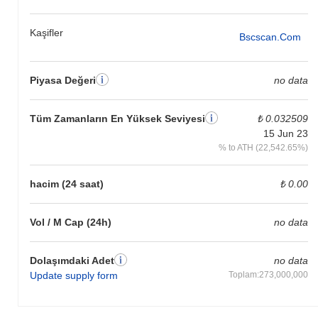
Kaşifler
Bscscan.com
Piyasa Değeri
no data
Tüm Zamanların En Yüksek Seviyesi
₺ 0.032509
15 Jun 23
% to ATH (22,542.65%)
hacim (24 saat)
₺ 0.00
Vol / M Cap (24h)
no data
Dolaşımdaki Adet
no data
Update supply form
Toplam:273,000,000