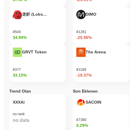
龙虾 (Lobster)
DIMO
#504
#1281
34.94%
-25.96%
GRVT Token
The Arena
#377
#1189
33.15%
-19.37%
Trend Olan
Son Eklenen
XXXAi
SACOIN
no rank
no data
#7380
0.29%