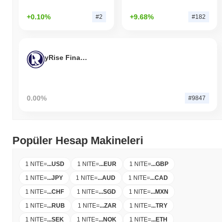
+0.10%
+9.68%
#2
#182
yRise Finance
0.00%
#9847
Popüler Hesap Makineleri
1 NITE
=
...
USD
1 NITE
=
...
EUR
1 NITE
=
...
GBP
1 NITE
=
...
JPY
1 NITE
=
...
AUD
1 NITE
=
...
CAD
1 NITE
=
...
CHF
1 NITE
=
...
SGD
1 NITE
=
...
MXN
1 NITE
=
...
RUB
1 NITE
=
...
ZAR
1 NITE
=
...
TRY
1 NITE
=
...
SEK
1 NITE
=
...
NOK
1 NITE
=
...
ETH