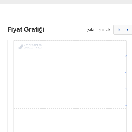
Fiyat Grafiği
yakınlaştırmak:
1d
5
4
3
2
1