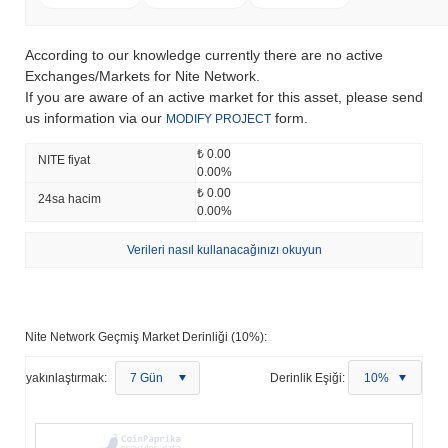
According to our knowledge currently there are no active
Exchanges/Markets for Nite Network.
If you are aware of an active market for this asset, please send
us information via our
form.
MODIFY PROJECT
₺ 0.00
NITE fiyat
0.00%
₺ 0.00
24sa hacim
0.00%
Verileri nasıl kullanacağınızı okuyun
Nite Network Geçmiş Market Derinliği (10%):
yakınlaştırmak:
7 Gün
Derinlik Eşiği:
10%