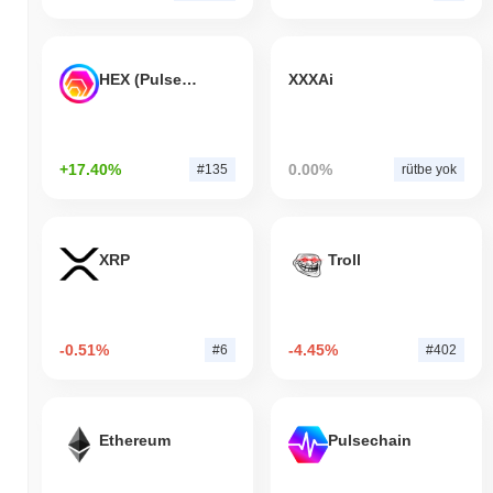
HEX (Pulsechain)
XXXAi
+17.40%
0.00%
#135
rütbe yok
XRP
Troll
-0.51%
-4.45%
#6
#402
Ethereum
Pulsechain