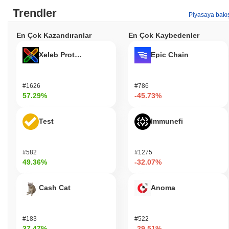
Trendler
Piyasaya bakı
En Çok Kazandıranlar
En Çok Kaybedenler
Xeleb Protocol
Epic Chain
#1626
#786
57.29%
-45.73%
Test
Immunefi
#582
#1275
49.36%
-32.07%
Cash Cat
Anoma
#183
#522
37.47%
-29.51%