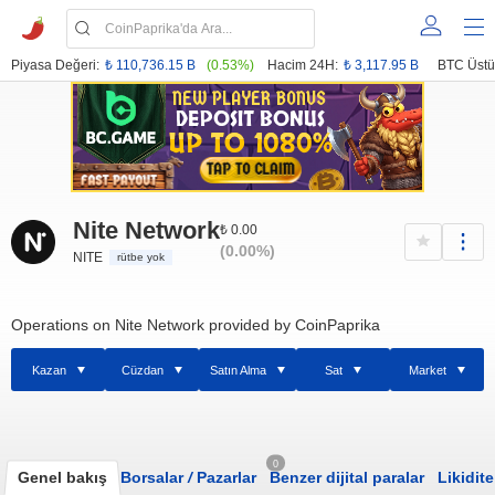
Piyasa Değeri:
₺ 110,736.15 B
(0.53%)
Hacim 24H:
₺ 3,117.95 B
BTC Üstü
Nite Network
₺ 0.00
(0.00%)
NITE
rütbe yok
Operations on Nite Network provided by CoinPaprika
Kazan
Cüzdan
Satın Alma
Sat
Market
0
Genel bakış
Borsalar
/
Pazarlar
Benzer dijital paralar
Likidite