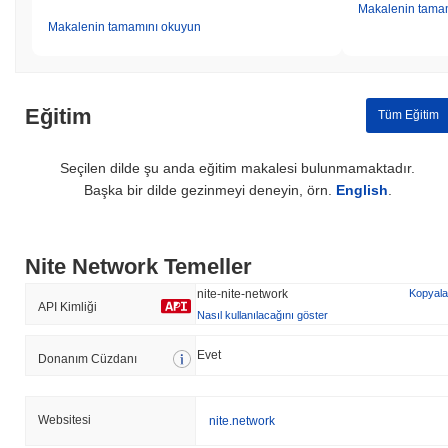
Makalenin tama
Makalenin tamamını okuyun
Eğitim
Tüm Eğitim
Seçilen dilde şu anda eğitim makalesi bulunmamaktadır.
Başka bir dilde gezinmeyi deneyin, örn.
English
.
Nite Network Temeller
nite-nite-network
Kopyala
API Kimliği
Nasıl kullanılacağını göster
Evet
Donanım Cüzdanı
Websitesi
nite.network