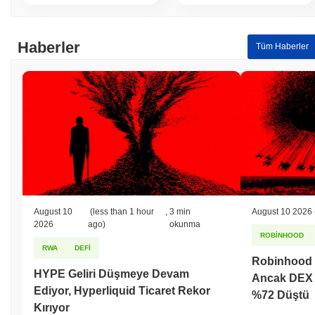
Haberler
Tüm Haberler
August 10
(less than 1 hour
,
3 min
August 10 2026
2026
ago)
okunma
ROBINHOOD
RWA
DEFI
Robinhood Zi
HYPE Geliri Düşmeye Devam
Ancak DEX 
Ediyor, Hyperliquid Ticaret Rekor
%72 Düştü
Kırıyor