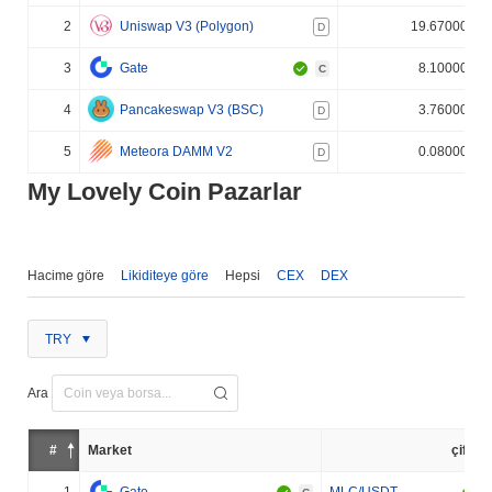
2
Uniswap V3 (Polygon)
19.670000%
D
3
Gate
8.100000%
C
4
Pancakeswap V3 (BSC)
3.760000%
D
5
Meteora DAMM V2
0.080000%
D
My Lovely Coin Pazarlar
Hacime göre
Likiditeye göre
Hepsi
CEX
DEX
TRY
Ara
#
Market
çift