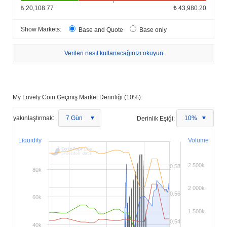
₺ 20,108.77
₺ 43,980.20
Show Markets:
Base and Quote
Base only
Verileri nasıl kullanacağınızı okuyun
My Lovely Coin Geçmiş Market Derinliği (10%):
yakınlaştırmak:
7 Gün
Derinlik Eşiği:
10%
Liquidity
Volume
2 500k
0.58
80k
2 000k
0.56
60k
1 500k
0.54
40k