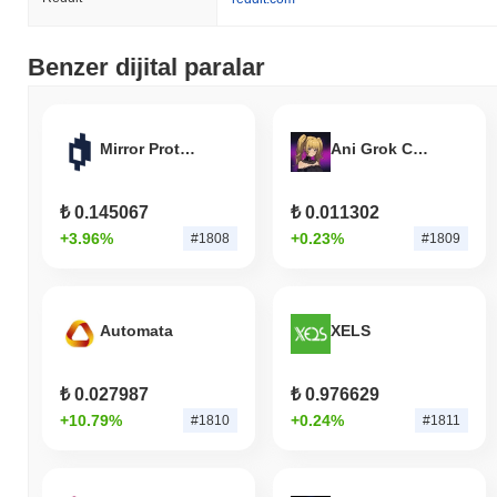
Son 7 günde My Lovely Coin
6.32%
kazandı, genel kripto
piyasasından
0.00%
kazanç kaydeden daha iyi performans
Benzer dijital paralar
gösterdi. Bu, daha geniş piyasa momentumuna göre MLC'ün fiyat
hareketinde güçlü performans gösterdiğini belirtir.
Mirror Protocol
Ani Grok Companion
₺ 0.145067
₺ 0.011302
+3.96%
+0.23%
#1808
#1809
Automata
XELS
₺ 0.027987
₺ 0.976629
+10.79%
+0.24%
#1810
#1811