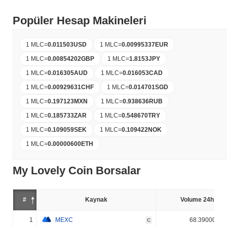
Popüler Hesap Makineleri
1 MLC
=
0.011503
USD
1 MLC
=
0.00995337
EUR
1 MLC
=
0.00854202
GBP
1 MLC
=
1.8153
JPY
1 MLC
=
0.016305
AUD
1 MLC
=
0.016053
CAD
1 MLC
=
0.00929631
CHF
1 MLC
=
0.014701
SGD
1 MLC
=
0.197123
MXN
1 MLC
=
0.938636
RUB
1 MLC
=
0.185733
ZAR
1 MLC
=
0.548670
TRY
1 MLC
=
0.109059
SEK
1 MLC
=
0.109422
NOK
1 MLC
=
0.00000600
ETH
My Lovely Coin Borsalar
#
Kaynak
Volume 24h (%)
1
MEXC
68.390000%
C