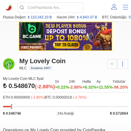
Piyasa Değeri:
₺ 110,342.10 B
Hacim 24H:
₺ 4,843.37 B
BTC Üstünlüğü:
5
My Lovely Coin
MLC
Sıralama 1807
My Lovely Coin MLC fiyat:
1h
24h
Hafta
Ay
Yıldızlar
₺ 0.548670
(-2.88%)
+0.22%
-2.88%
+6.32%
+11.55%
-96.20%
ETH 0.00000600
(-2.80%)
BTC 0.00000018
(-2.76%)
₺ 0.546746
24s Aralığı
₺ 0.572664
Operations on My Lovely Coin provided by CoinPaprika