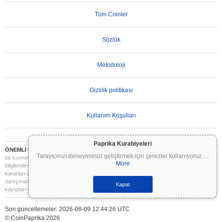
Tüm Coinler
Sözlük
Metodoloji
Gizlilik politikası
Kullanım Koşulları
Paprika Kurabiyeleri
ÖNEMLİ UYARI:
Kripto paralar son derece volatildir ve önemli riskler içerir. Yatırımınızın
Tarayıcınızı deneyiminizi geliştirmek için çerezler kullanıyoruz.
...
bir kısmını veya tamamını kaybedebilirsiniz. Coinpaprika üzerindeki tüm bilgiler yalnızca
More
bilgilendirme amaçlıdır ve finansal veya yatırım tavsiyesi niteliği taşımaz. Yatırım
kararları almadan önce daima kendi araştırmanızı yapın (DYOR) ve nitelikli bir finansal
danışmana başvurun. Coinpaprika, bu bilgilerin kullanımından kaynaklanan herhangi bir
Kapat
kayıptan sorumlu değildir.
Son güncellemeler: 2026-08-09 12:44:26 UTC
© CoinPaprika 2026