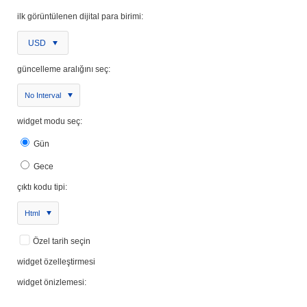
ilk görüntülenen dijital para birimi:
USD
güncelleme aralığını seç:
No Interval
widget modu seç:
Gün
Gece
çıktı kodu tipi:
Html
Özel tarih seçin
widget özelleştirmesi
widget önizlemesi: