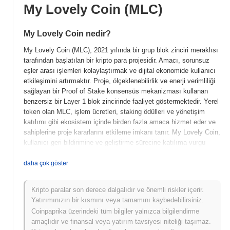
My Lovely Coin (MLC)
My Lovely Coin nedir?
My Lovely Coin (MLC), 2021 yılında bir grup blok zinciri meraklısı
tarafından başlatılan bir kripto para projesidir. Amacı, sorunsuz
eşler arası işlemleri kolaylaştırmak ve dijital ekonomide kullanıcı
etkileşimini artırmaktır. Proje, ölçeklenebilirlik ve enerji verimliliği
sağlayan bir Proof of Stake konsensüs mekanizması kullanan
benzersiz bir Layer 1 blok zincirinde faaliyet göstermektedir. Yerel
token olan MLC, işlem ücretleri, staking ödülleri ve yönetişim
katılımı gibi ekosistem içinde birden fazla amaca hizmet eder ve
sahiplerine proje kararlarını etkileme imkanı tanır. My Lovely Coin,
kullanıcı geri bildirimine ve geliştirme sürecine katılıma vurgu
yapan yenilikçi topluluk odaklı yaklaşımıyla öne çıkmakta ve
merkeziyetsiz finans ve dijital varlıklar alanında önemli bir oyuncu
daha çok göster
olarak konumlanmaktadır.
Kripto paralar son derece dalgalıdır ve önemli riskler içerir.
My Lovely Coin ne zaman ve nasıl başladı?
Yatırımınızın bir kısmını veya tamamını kaybedebilirsiniz.
My Lovely Coin, Ocak 2021'de kurucu ekibin projenin vizyonunu
Coinpaprika üzerindeki tüm bilgiler yalnızca bilgilendirme
ve teknik çerçevesini özetleyen beyaz kitabını yayımlamasıyla
amaçlıdır ve finansal veya yatırım tavsiyesi niteliği taşımaz.
ortaya çıktı. Proje, Mart 2021'de testnet'ini başlatarak