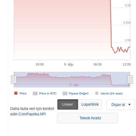
0.56
0.555
0.55
18:00
9. Ağu
06:00
12:00
9. Ağu
1…
Price
Price in BTC
Piyasa Değeri
hacim (24 saat)
Lineer
Logaritmik
Dışarı al
Daha fazla veri için kontrol
edin
CoinPaprika API
Teknik Analiz