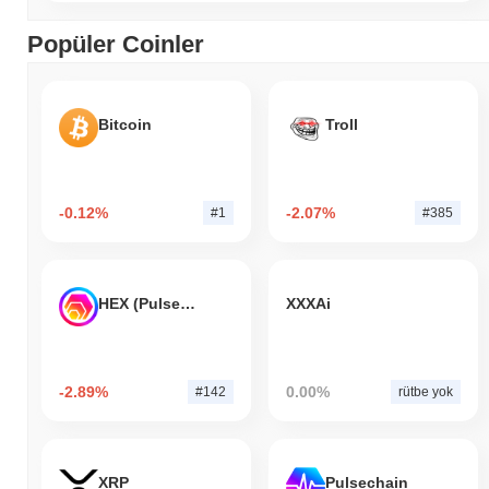
Popüler Coinler
Bitcoin
Troll
-0.12%
-2.07%
#1
#385
HEX (Pulsechain)
XXXAi
-2.89%
0.00%
#142
rütbe yok
XRP
Pulsechain