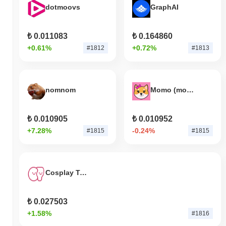
dotmoovs
GraphAI
₺ 0.011083
₺ 0.164860
+0.61%
+0.72%
#1812
#1813
nomnom
Momo (momocoin.space)
₺ 0.010905
₺ 0.010952
+7.28%
-0.24%
#1815
#1815
Cosplay Token
₺ 0.027503
+1.58%
#1816