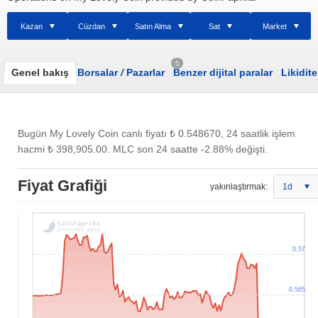
Kazan
Cüzdan
Satın Alma
Sat
Market
5
Genel bakış
Borsalar
/
Pazarlar
Benzer dijital paralar
Likidite
Bugün My Lovely Coin canlı fiyatı
₺ 0.548670
, 24 saatlik işlem
hacmi
₺ 398,905.00
. MLC son 24 saatte -2.88% değişti.
Fiyat Grafiği
yakınlaştırmak:
1d
0.57
0.565