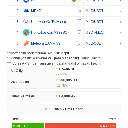
1
Gate
MLC/USDT
C
2
MEXC
MLC/USDT
C
3
Uniswap V3 (Polygon)
MLC/USDT
D
4
Pancakeswap V3 (BSC)
USDT/MLC
D
5
Meteora DAMM V2
MLC/SOL
D
* fiyat/hacim hariç tutulan -aykırılık tespiti
** Komisyonsuz Marketler ve İşlem Madenciliği Harici Hacim
*** Borsa API'sinden yeni gelen datalar dahil olmayan hacim
₺ 0.548670
MLC fiyat
-2.88%
₺ 398,905.00
24sa hacim
12.78%
Birleşik Emirler
₺ 64,088.96
MLC Birleşik Emir Defteri
Bids
Asks