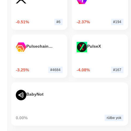
-0.51%
-2.37%
#6
#194
Pulsechain Bridged HEX (Pulsechain)
PulseX
-3.25%
-4.08%
#4684
#167
BabyNot
0.00%
rütbe yok