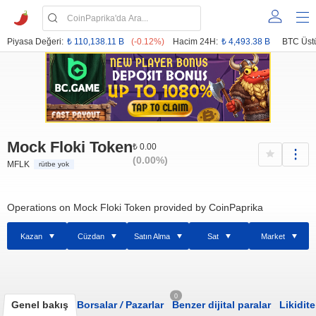
Piyasa Değeri:
₺ 110,138.11 B
(-0.12%)
Hacim 24H:
₺ 4,493.38 B
BTC Üst
Mock Floki Token
₺ 0.00
(0.00%)
MFLK
rütbe yok
Operations on Mock Floki Token provided by CoinPaprika
Kazan
Cüzdan
Satın Alma
Sat
Market
0
Genel bakış
Borsalar
/
Pazarlar
Benzer dijital paralar
Likidite