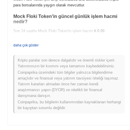
para borsalarında yaygın olarak mevcuttur.
Mock Floki Token'in güncel günlük işlem hacmi
nedir?
Son 24 saatte Mock Floki Token'in işlem hacmi
₺ 0.00
.
Mock Floki Token'in fiyat aralığı geçmişi nedir?
daha çok göster
Tüm Zamanların En Yüksek Değeri (ATH):
₺ 0.001016
Tüm Zamanların En Düşük Değeri (ATL):
₺ 0.00
Kripto paralar son derece dalgalıdır ve önemli riskler içerir.
Yatırımınızın bir kısmını veya tamamını kaybedebilirsiniz.
Mock Floki Token şu anda ATH'sinin
~99.42%
altında işlem
Coinpaprika üzerindeki tüm bilgiler yalnızca bilgilendirme
görüyor .
amaçlıdır ve finansal veya yatırım tavsiyesi niteliği taşımaz.
Yatırım kararları almadan önce her zaman kendi
Mock Floki Token, daha geniş kripto piyasasıyla
araştırmanızı yapın (DYOR) ve nitelikli bir finansal
karşılaştırıldığında nasıl performans gösteriyor?
danışmana danışın.
Son 7 günde Mock Floki Token
0.00%
kazandı, genel kripto
Coinpaprika, bu bilgilerin kullanımından kaynaklanan herhangi
piyasasından
0.12%
düşüş kaydeden daha iyi performans
bir kayıptan sorumlu değildir.
gösterdi. Bu, daha geniş piyasa momentumuna göre MFLK'ün
fiyat hareketinde güçlü performans gösterdiğini belirtir.