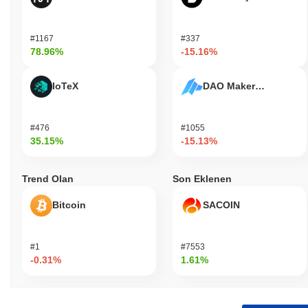
#1167
#337
78.96%
-15.16%
IoTeX
DAO Maker Token
#476
#1055
35.15%
-15.13%
Trend Olan
Son Eklenen
Bitcoin
SACOIN
#1
#7553
-0.31%
1.61%