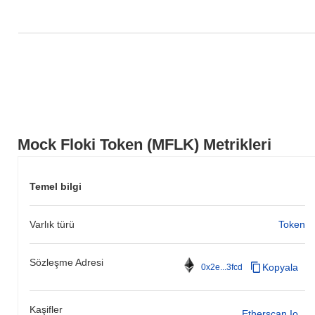
Mock Floki Token (MFLK) Metrikleri
Temel bilgi
Varlık türü
Token
Sözleşme Adresi
Kopyala
0x2e...3fcd
Kaşifler
Etherscan.io