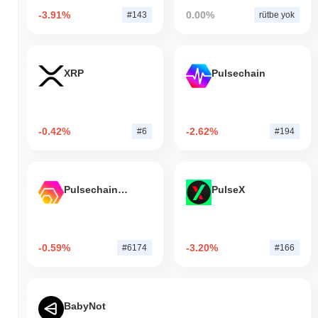
-3.91%
0.00%
#143
rütbe yok
XRP
Pulsechain
-0.42%
-2.62%
#6
#194
Pulsechain Bridged HEX (Pulsechain)
PulseX
-0.59%
-3.20%
#6174
#166
BabyNot