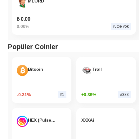
MLORD
₺ 0.00
0.00%
rütbe yok
Popüler Coinler
Bitcoin
Troll
-0.31%
+0.39%
#1
#383
HEX (Pulsechain)
XXXAi