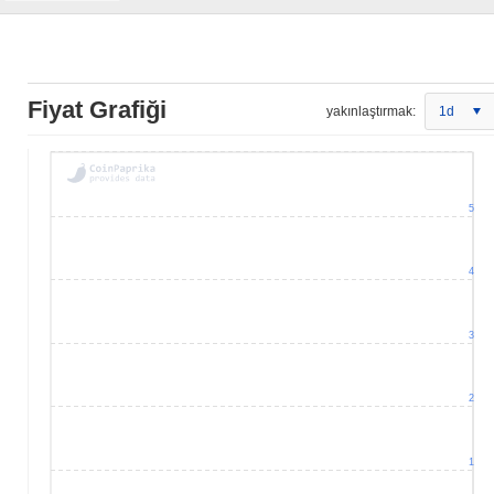
Fiyat Grafiği
yakınlaştırmak:
1d
5
4
3
2
1