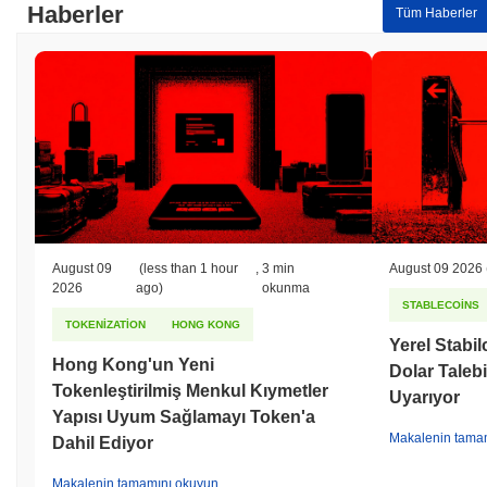
Haberler
Tüm Haberler
August 09
(less than 1 hour
,
3 min
August 09 2026
2026
ago)
okunma
STABLECOINS
TOKENIZATION
HONG KONG
Yerel Stabil
Hong Kong'un Yeni
Dolar Talebin
Tokenleştirilmiş Menkul Kıymetler
Uyarıyor
Yapısı Uyum Sağlamayı Token'a
Makalenin tama
Dahil Ediyor
Makalenin tamamını okuyun