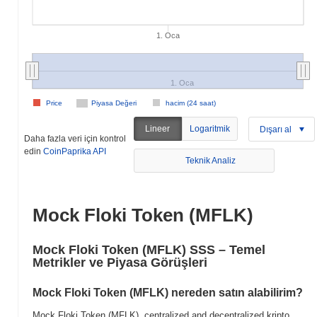
1. Oca
1. Oca
Price
Piyasa Değeri
hacim (24 saat)
Lineer
Logaritmik
Dışarı al
Daha fazla veri için kontrol
edin
CoinPaprika API
Teknik Analiz
Mock Floki Token (MFLK)
Mock Floki Token (MFLK) SSS – Temel
Metrikler ve Piyasa Görüşleri
Mock Floki Token (MFLK) nereden satın alabilirim?
Mock Floki Token (MFLK), centralized and decentralized kripto