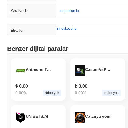
Kaşifler
(1)
etherscan.io
Bir etiket öner
Etiketler
Benzer dijital paralar
Antmons Token
CasperVsPepe
₺ 0.00
₺ 0.00
0.00%
0.00%
rütbe yok
rütbe yok
UNIBETS.AI
Catzuya coin