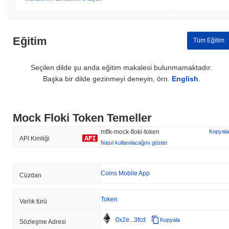
Eğitim
Tüm Eğitim
Seçilen dilde şu anda eğitim makalesi bulunmamaktadır.
Başka bir dilde gezinmeyi deneyin, örn.
English
.
Mock Floki Token Temeller
mflk-mock-floki-token
Kopyala
API Kimliği
Nasıl kullanılacağını göster
Coins Mobile App
Cüzdan
Token
Varlık türü
0x2e...3fcd
Kopyala
Sözleşme Adresi