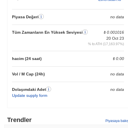
Piyasa Değeri
no data
Tüm Zamanların En Yüksek Seviyesi
₺ 0.001016
20 Oct 23
% to ATH (17,163.97%)
hacim (24 saat)
₺ 0.00
Vol / M Cap (24h)
no data
Dolaşımdaki Adet
no data
Update supply form
Trendler
Piyasaya bakı