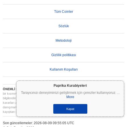
Tüm Coinler
Sözlük
Metodoloji
Gizlilik politikası
Kullanım Koşulları
Paprika Kurabiyeleri
ÖNEMLİ UYARI:
Kripto paralar son derece volatildir ve önemli riskler içerir. Yatırımınızın
Tarayıcınızı deneyiminizi geliştirmek için çerezler kullanıyoruz.
...
bir kısmını veya tamamını kaybedebilirsiniz. Coinpaprika üzerindeki tüm bilgiler yalnızca
More
bilgilendirme amaçlıdır ve finansal veya yatırım tavsiyesi niteliği taşımaz. Yatırım
kararları almadan önce daima kendi araştırmanızı yapın (DYOR) ve nitelikli bir finansal
danışmana başvurun. Coinpaprika, bu bilgilerin kullanımından kaynaklanan herhangi bir
Kapat
kayıptan sorumlu değildir.
Son güncellemeler: 2026-08-09 09:55:05 UTC