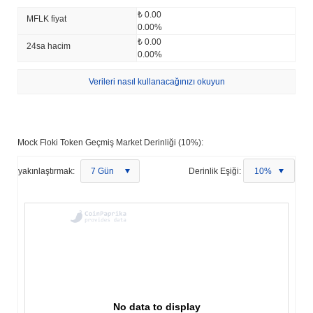
₺ 0.00
MFLK fiyat
0.00%
₺ 0.00
24sa hacim
0.00%
Verileri nasıl kullanacağınızı okuyun
Mock Floki Token Geçmiş Market Derinliği (10%):
yakınlaştırmak:
7 Gün
Derinlik Eşiği:
10%
No data to display