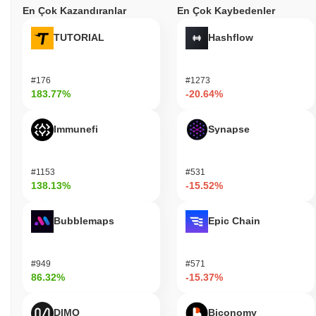
En Çok Kazandıranlar
En Çok Kaybedenler
TUTORIAL
Hashflow
#176
#1273
183.77%
-20.64%
Immunefi
Synapse
#1153
#531
138.13%
-15.52%
Bubblemaps
Epic Chain
#949
#571
86.32%
-15.37%
DIMO
Biconomy