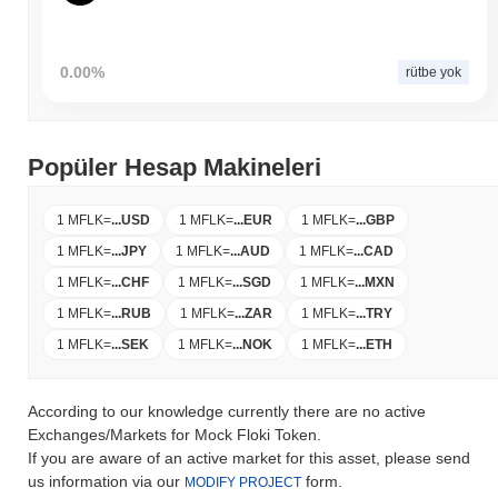
0.00%
rütbe yok
Popüler Hesap Makineleri
1 MFLK
=
...
USD
1 MFLK
=
...
EUR
1 MFLK
=
...
GBP
1 MFLK
=
...
JPY
1 MFLK
=
...
AUD
1 MFLK
=
...
CAD
1 MFLK
=
...
CHF
1 MFLK
=
...
SGD
1 MFLK
=
...
MXN
1 MFLK
=
...
RUB
1 MFLK
=
...
ZAR
1 MFLK
=
...
TRY
1 MFLK
=
...
SEK
1 MFLK
=
...
NOK
1 MFLK
=
...
ETH
According to our knowledge currently there are no active
Exchanges/Markets for Mock Floki Token.
If you are aware of an active market for this asset, please send
us information via our
form.
MODIFY PROJECT