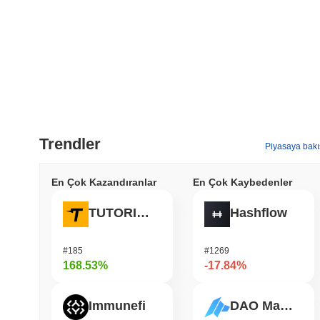
Trendler
Piyasaya bakı
En Çok Kazandıranlar
En Çok Kaybedenler
TUTORIAL
Hashflow
#185
#1269
168.53%
-17.84%
Immunefi
DAO Maker Token