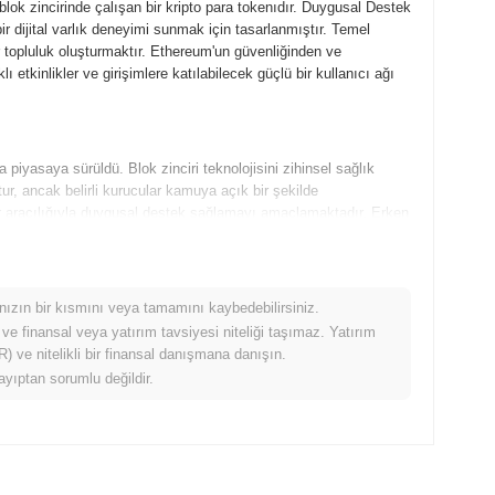
k zincirinde çalışan bir kripto para tokenıdır. Duygusal Destek
r dijital varlık deneyimi sunmak için tasarlanmıştır. Temel
bir topluluk oluşturmaktır. Ethereum'un güvenliğinden ve
lı etkinlikler ve girişimlere katılabilecek güçlü bir kullanıcı ağı
iyasaya sürüldü. Blok zinciri teknolojisini zihinsel sağlık
tur, ancak belirli kurucular kamuya açık bir şekilde
kler aracılığıyla duygusal destek sağlamayı amaçlamaktadır. Erken
olmuş ve bu, kripto meraklıları arasında ilgi kazanmasına
ogeth.com
](
https://magnusdogeth.com)
ziyaret edebilirsiniz.
mınızın bir kısmını veya tamamını kaybedebilirsiniz.
a belirtilen heyecan verici gelişmelere hazırlanıyor. Proje,
 ve finansal veya yatırım tavsiyesi niteliği taşımaz. Yatırım
an girişimlerle topluluk katılımını artırmayı planlıyor. Gelecek
 ve nitelikli bir finansal danışmana danışın.
rlerindeki faydasını artırmayı hedefleyen yeni özelliklerin
ayıptan sorumlu değildir.
larını genişletmek için evcil hayvanla ilgili işletmelerle
ripto alanında duygusal sağlık ve topluluk desteğine odaklanan
 Daha ayrıntılı bilgi için resmi web sitelerini
.