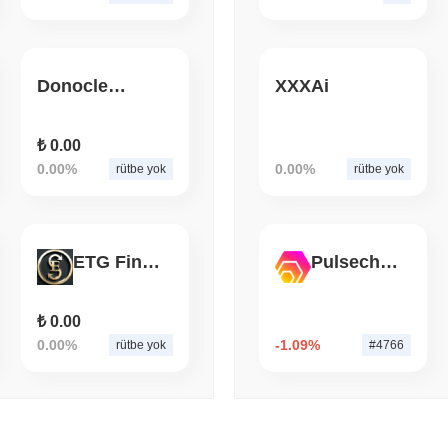
August 07 2026
(1 day ago)
,
3 min
SEC
ETFS
Wintermute, Hisse Senetl
Donocle Stone Coin
XXXAi
Lisansı Kazandı
₺ 0.00
0.00%
0.00%
rütbe yok
rütbe yok
ETG Finance
Pulsechain Bridged HEX (Pulsechain)
₺ 0.00
0.00%
-1.09%
rütbe yok
#4766