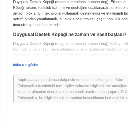
Duygusal Destek Köpeği (magnus-emotional-support-dog), Ethereum blo
Köpeği tokenı, topluluk katılımı ve desteğine odaklanarak benzersiz bi
amacı, blok zinciri teknolojisi kullanarak destekleyici ve etkileşimli 
şeffaflığından yararlanarak, bu blok zinciri projesi, çeşitli topluluk odak
inşa etmeyi hedeflemektedir.
Duygusal Destek Köpeği ne zaman ve nasıl başladı?
Duygusal Destek Köpeği (magnus-emotional-support-dog) 2023 yılında p
farkındalığı ile birleştirmeye adanmış bir ekip tarafından oluşturulmuş
detaylandırılmamıştır. Proje, topluluk katılımı ve hayırsever etkinli
gelişiminde önemli bir olay, merkeziyetsiz borsalarda ilk listelemesi 
daha çok göster
yardımcı olmuştur. Daha fazla bilgi için resmi web sitelerini [
magnusd
Duygusal Destek Köpeği için neler geliyor?
Kripto paralar son derece dalgalıdır ve önemli riskler içerir. Yatırı
Duygusal Destek Köpeği (magnus-emotional-support-dog), yol haritasınd
Coinpaprika üzerindeki tüm bilgiler yalnızca bilgilendirme amaçlıdır
etkileşimli etkinlikler ve genişletilmiş sosyal medya varlığı gibi yaklaş
kararları almadan önce her zaman kendi araştırmanızı yapın (DYOR)
planlarından biri, tokenın evcil hayvan bakımı ve zihinsel sağlık sektö
Coinpaprika, bu bilgilerin kullanımından kaynaklanan herhangi bir k
entegrasyonunu içermektedir. Ayrıca, ekip, gerçek dünya kullanım durum
ortaklıklar araştırmaktadır. Bu çabalar, Duygusal Destek Köpeği'nin k
benzersiz bir oyuncu olarak konumunu sağlamlaştırmayı amaçlamaktadır.
[
magnusdogeth.com
](
https://magnusdogeth.com)
ziyaret edebilirsiniz