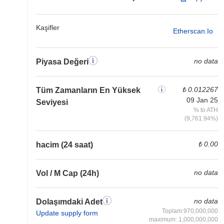
Kaşifler
Etherscan.io
no data
Piyasa Değeri
₺ 0.012267
Tüm Zamanların En Yüksek
09 Jan 25
Seviyesi
% to ATH
(9,761.94%)
₺ 0.00
hacim (24 saat)
no data
Vol / M Cap (24h)
no data
Dolaşımdaki Adet
Toplam:970,000,000
Update supply form
maximum: 1,000,000,000