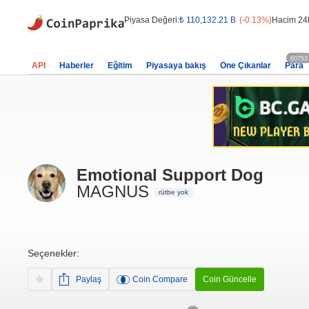
Piyasa Değeri:
₺ 110,132.21 B
(-0.13%)
Hacim 24
60753
API
Haberler
Eğitim
Piyasaya bakış
Öne Çıkanlar
Para
Emotional Support Dog
MAGNUS
rütbe yok
Seçenekler:
Paylaş
Coin Compare
Coin Güncelle