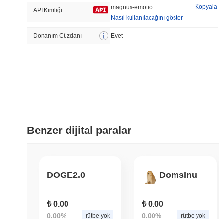
Kopyala
magnus-emotional-support-dog
API Kimliği
Nasıl kullanılacağını göster
Donanım Cüzdanı
Trend Olan
Evet
Son Eklenen
Bitcoin
SACOIN
#1
#7551
-0.24%
1.48%
Benzer dijital paralar
DOGE2.0
DomsInu
₺ 0.00
₺ 0.00
0.00%
0.00%
rütbe yok
rütbe yok