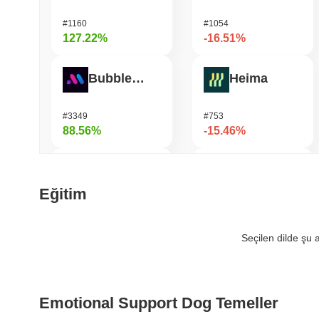
#1160
#1054
127.22%
-16.51%
Bubblemaps
Heima
#3349
#753
88.56%
-15.46%
DIMO
Bluwhale
Eğitim
#1166
#563
80.46%
-15.32%
Seçilen dilde şu
IoTeX
Solstice
Emotional Support Dog Temeller
#473
#580
36.17%
-14.84%