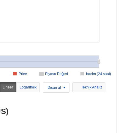
Price
Piyasa Değeri
hacim (24 saat)
Lineer
Logaritmik
Teknik Analiz
Dışarı al
US)