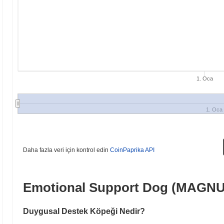
1. Oca
1. Oca
Daha fazla veri için kontrol edin
CoinPaprika API
Emotional Support Dog (MAGN
Duygusal Destek Köpeği Nedir?