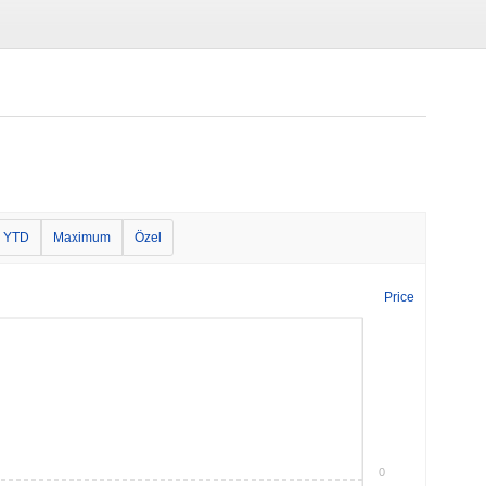
YTD
Maximum
Özel
Price
0