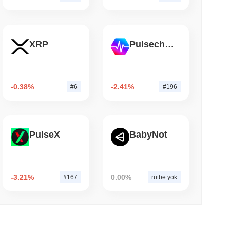
 okunma
eri ve Kripto ETF'leri için ABD Aracı Kurum
XRP
Pulsechain
-0.38%
-2.41%
#6
#196
PulseX
BabyNot
-3.21%
0.00%
#167
rütbe yok