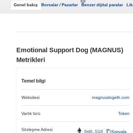
0
Genel bakış
Borsalar
/
Pazarlar
Benzer dijital paralar
Lik
Emotional Support Dog (MAGNUS)
Metrikleri
Temel bilgi
Websitesi
magnusdogeth.com
Varlık türü
Token
Sözleşme Adresi
Kopyala
0xd0...5116