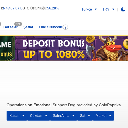
H:
₺ 4,487.87 B
BTC Üstünlüğü:
56.28%
Türkçe
TRY
371
Borsalar
Şeffaf
Ekle / Güncelle
Operations on Emotional Support Dog provided by CoinPaprika
Kazan
Cüzdan
Satın Alma
Sat
Market